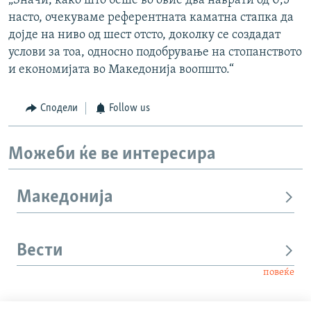
„Значи, како што беше во овие два наврати од 0,5
насто, очекуваме референтната каматна стапка да
дојде на ниво од шест отсто, доколку се создадат
услови за тоа, односно подобрување на стопанството
и економијата во Македонија воопшто.“
Сподели
Follow us
Можеби ќе ве интересира
Македонија
Вести
повеќе