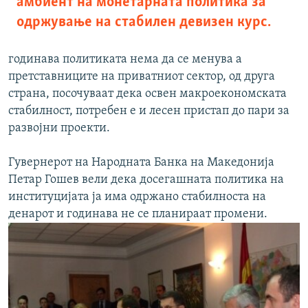
амбиент на монетарната политика за
одржување на стабилен девизен курс.
годинава политиката нема да се менува а
претставниците на приватниот сектор, од друга
страна, посочуваат дека освен макроекономската
стабилност, потребен е и лесен пристап до пари за
развојни проекти.
Гувернерот на Народната Банка на Македонија
Петар Гошев вели дека досегашната политика на
институцијата ја има одржано стабилноста на
денарот и годинава не се планираат промени.