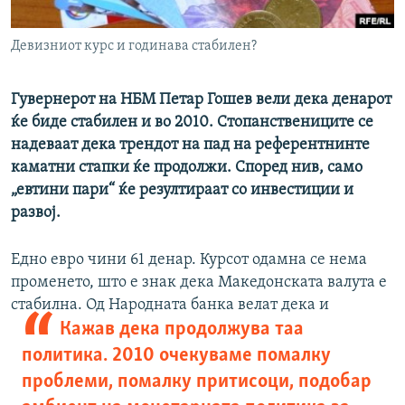
РСЕ веб страници
Девизниот курс и годинава стабилен?
Гувернерот на НБМ Петар Гошев вели дека денарот
ќе биде стабилен и во 2010. Стопанствениците се
надеваат дека трендот на пад на референтнинте
каматни стапки ќе продолжи. Според нив, само
„евтини пари“ ќе резултираат со инвестиции и
развој.
Едно евро чини 61 денар. Курсот одамна се нема
променето, што е знак дека Македонската валута е
стабилна. Од Народната
банка велат дека и
Кажав дека продолжува таа
политика. 2010 очекуваме помалку
проблеми, помалку притисоци, подобар