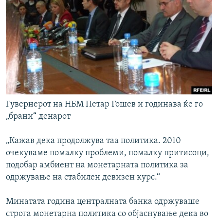
Гувернерот на НБМ Петар Гошев и годинава ќе го
„брани“ денарот
„Кажав дека продолжува таа политика. 2010
очекуваме помалку проблеми, помалку притисоци,
подобар амбиент на монетарната политика за
одржување на стабилен девизен курс.“
Минатата година централната банка одржуваше
строга монетарна политика со објаснување дека во