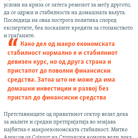
услови на криза се затега ременот за меѓу другото,
да се одржи и стабилноста на домашната валута.
Последица на оваа построга политика според
експертите, беа поскапите кредити за стопанството
и граѓаните.
Како дел од макро економската
стабилност нормално е и стабилниот
девизен курс, но од друга страна и
пристапот до поволни финансиски
средства. Затоа што не може да има
домашни инвестиции и развој без
пристап до финансиски средства
Претставниците од приватниот сектор велат дека
за малите и средни претпријатија во земјава
најбитна е макроекономската стабилност. Митко
Алексов од Сојузот на Стопански комори вели дека