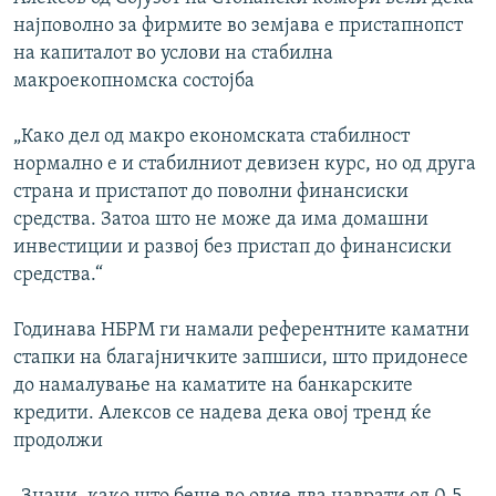
најповолно за фирмите во земјава е пристапнопст
на капиталот во услови на стабилна
макроекопномска состојба
„Како дел од макро економската стабилност
нормално е и стабилниот девизен курс, но од друга
страна и пристапот до поволни финансиски
средства. Затоа што не може да има домашни
инвестиции и развој без пристап до финансиски
средства.“
Годинава НБРМ ги намали референтните каматни
стапки на благајничките запшиси, што придонесе
до намалување на каматите на банкарските
кредити. Алексов се надева дека овој тренд ќе
продолжи