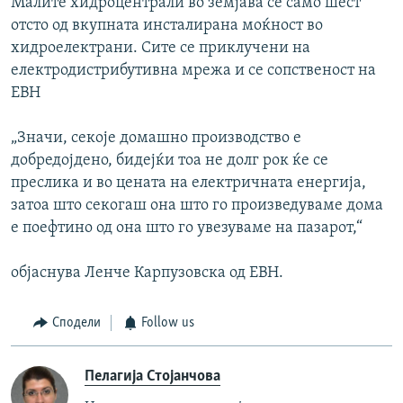
Малите хидроцентрали во земјава се само шест
отсто од вкупната инсталирана моќност во
хидроелектрани. Сите се приклучени на
електродистрибутивна мрежа и се сопственост на
ЕВН
„Значи, секоје домашно производство е
добредојдено, бидејќи тоа не долг рок ќе се
преслика и во цената на електричната енергија,
затоа што секогаш она што го произведуваме дома
е поефтино од она што го увезуваме на пазарот,“
објаснува Ленче Карпузовска од ЕВН.
Сподели
Follow us
Пелагија Стојанчова