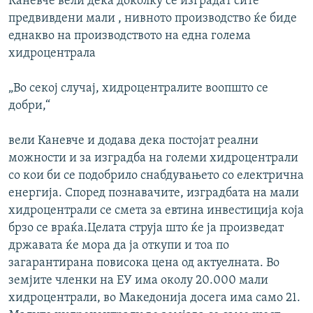
Каневче вели дека доколку се изградат сите
предвивдени мали , нивното производство ќе биде
еднакво на производството на една голема
хидроцентрала
„Во секој случај, хидроцентралите воопшто се
добри,“
вели Каневче и додава дека постојат реални
можности и за изградба на големи хидроцентрали
со кои би се подобрило снабдувањето со електрична
енергија. Според познавачите, изградбата на мали
хидроцентрали се смета за евтина инвестиција која
брзо се враќа.Целата струја што ќе ја произведат
државата ќе мора да ја откупи и тоа по
загарантирана повисока цена од актуелната. Во
земјите членки на ЕУ има околу 20.000 мали
хидроцентрали, во Македонија досега има само 21.