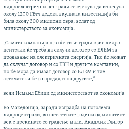
хидроелектрични централи се очекува да изнесува
околу 1200 ГВтч додека вкупната инвестиција би
била околу 300 милиони евра, велат од
министерството за економија.
„Самата компанија што ќе ги изгради овие хидро
централи ќе треба да склучи договор со ЕЛЕМ за
продавање на електричната енергија. Тие ќе можат
да склучат договор и со ЕВН и другите компании,
но ќе мора да имаат договор со ЕЛЕМ и тие
автоматски ќе го продадат на другите,“
вели Исмаил Ебипи од министерствот за економија
Во Македонија, заради изградба на поголеми
хидроцентрали, во шеесеттите години од минатиот
век е прекинато со градење мали. Акадмик Глигор