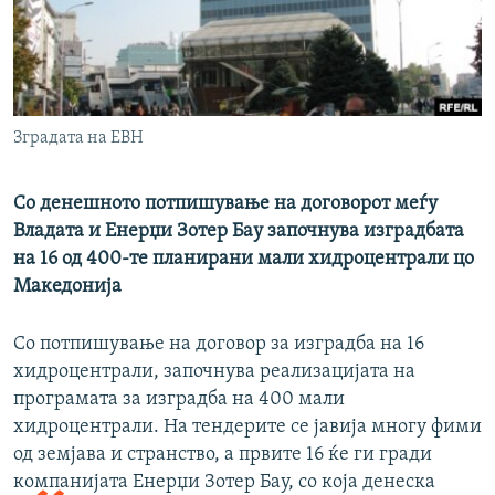
РСЕ веб страници
Зградата на ЕВН
Со денешното потпишување на договорот меѓу
Владата и Енерџи Зотер Бау започнува изградбата
на 16 од 400-те планирани мали хидроцентрали цо
Македонија
Со потпишување на договор за изградба на 16
хидроцентрали, започнува реализацијата на
програмата за изградба на 400 мали
хидроцентрали. На тендерите се јавија многу фими
од земјава и странство, а првите 16 ќе ги гради
компанијата Енерџи Зотер Бау, со
која денеска