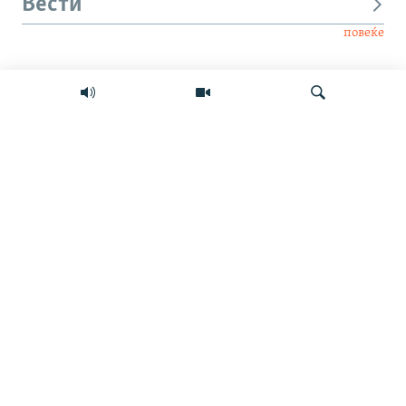
Вести
повеќе
Интервју
Свет
Барај
Мултимедиа
СЛЕДЕТЕ НЕ
ИНФО СТРАНИЦА