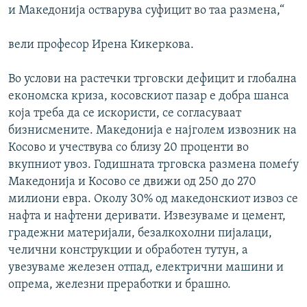
и Македонија остварува суфицит во таа размена,“
вели професор Ирена Кикеркова.
Во услови на растечки трговски дефицит и глобална
економска криза, косовскиот пазар е добра шанса
која треба да се искористи, се согласуваат
бизнисмените. Македонија е најголем извозник на
Косово и учествува со близу 20 проценти во
вкупниот увоз. Годишната трговска размена помеѓу
Македонија и Косово се движи од 250 до 270
милиони евра. Околу 30% од македонскиот извоз се
нафта и нафтени деривати. Извезуваме и цемент,
градежни материјали, безалкохолни пијалаци,
челични конструкции и обработен тутун, а
увезуваме железен отпад, електрични машини и
опрема, железни преработки и брашно.