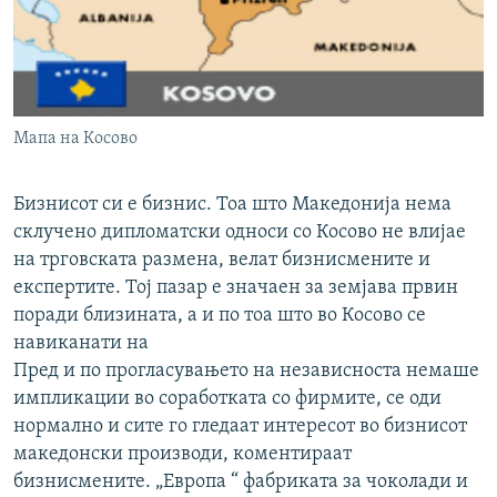
РСЕ веб страници
Мапа на Косово
Бизнисот си е бизнис. Тоа што Македонија нема
склучено дипломатски односи со Косово не влијае
на трговската размена, велат бизнисмените и
експертите. Тој пазар е значаен за земјава првин
поради близината, а и по тоа што во Косово се
навиканати на
Пред и по прогласувањето на независноста немаше
импликации во соработката со фирмите, се оди
нормално и сите го гледаат интересот во бизнисот
македонски производи, коментираат
бизнисмените. „Европа “ фабриката за чоколади и