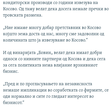
кондиторски производи со години извезува на
Косово. Од таму велат дека досега немале пречки во
тровската размена.
„Ние имаме многу добар претставник во Косово
којшто зема доста од нас, многу сме задоволни од
количината што ја извезуваме во Косово.“
И од винаријата „Бовин„ велат дека имаат добри
односи со нивните партнери од Косова и дека сега
за сега политиката нема влијание врзнивниот
бизнис.
„Пред и по прогласувањето на независноста
немаше импликации во соработката со фирмите, се
оди нормално и сите го гледаат интересот во
бизнисот.“