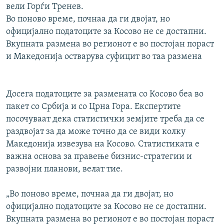
вели Горѓи Тренев.
Во поново време, почнаа да ги двојат, но
официјално податоците за Косово не се достапни.
Вкупната размена во регионот е во постојан пораст
и Македонија остварува суфицит во таа размена
Досега податоците за размената со Косово беа во
пакет со Србија и со Црна Гора. Експертите
посочуваат дека статистички земјите треба да се
раздвојат за да може точно да се види колку
Македонија извезува на Косово. Статистиката е
важна основа за правење бизнис-стратегии и
развојни планови, велат тие.
„Во поново време, почнаа да ги двојат, но
официјално податоците за Косово не се достапни.
Вкупната размена во регионот е во постојан пораст