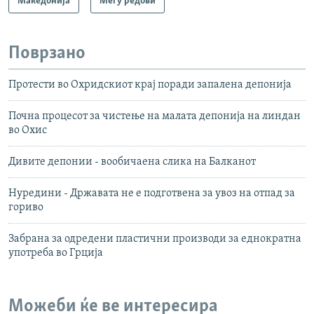
Македонија
Меѓу редови
Поврзано
Протести во Охридскиот крај поради запалена депонија
Почна процесот за чистење на малата депонија на линдан
во Охис
Дивите депонии - вообичаена слика на Балканот
Нуредини - Државата не е подготвена за увоз на отпад за
гориво
Забрана за одредени пластични производи за еднократна
употреба во Грција
Можеби ќе ве интересира