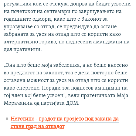
регулативи кои се очекува допрва да бидат усвоени
на почетокот на септември по завршувањето на
годишните одмори, како што е Законот за
управување со отпад, се предвидува да остане
забраната за увоз на отпад што се користи како
алтернативно гориво, по поднесени амандмани на
дел пратеници.
„Она што беше моја забелешка, а не беше внесено
во предлогот на законот, тоа е дека повторно беше
оставена можност за увоз на отпад што се користи
како енергенс. Поради тоа поднесов амандман на
тој член кој беше усвоен“, вели пратеничката Маја
Морачанин од партијата ДОМ.
Неготино - градот на грозјето под закана да
стане град на отпадот