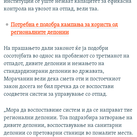
институции се уште немаат капацитет за ефикасна
контрола на увозот на отпад, вели таа.
Потребна е подобра кампања за користа од
регионалните депонии
На прашањето дали законот ќе ја подобри
сосотојбата во однос на проблемот со третманот на
отпадот, дивите депонии и немањето на
стандардизирани депонии во државата,
Морачанин вели дека смета оти и постоечкиот
закон досега не бил пречка да се воспостави
соодветен систем за управување со отпад.
„Мора да воспоставиме систем и да се направат тие
регионални депонии. Тоа подразбира затворање на
дивите депонии, воспоставување на санитарни
депонии со претоварни станици во помалите места.