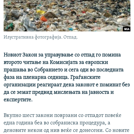
РСЕ веб страници
Илустративна фотографија. Отпад.
Новиот Закон за управување со отпад го помина
второто читање на Комисијата за европски
прашања во Собранието и сега оди во последната
фаза на пленарна седница. Граѓанските
организации реагираат дека законот е поминат без
да се земат предвид мислењата на јавноста и
експертите.
Вкупно шест закони поврзани со отпадот повеќе
една година беа во собраниска процедура, а
деновите некои од нив веќе се донесени. Со новите