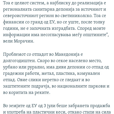
Тоа е целиот систем, а најблиску до реализација е
регионалната санитарна депонија за источниот и
североисточниот регион во светиниколско. Тоа се
финансии со гранд од ЕУ, но се уште, после толку
години, не е започната изградбата. Според моите
информации има несогласувања меѓу општините“,
вели Морачин.
Проблемот со отпадот во Македонија е
долгогодиштен. Скоро во секое населено место,
урбано или рурално, има диви депонии со отпад од
градежни работи, метал, пластика, комунален
отпад. Овие слики неретко се гледаат и во
заштитените подрачја, во националните паркови и
во коритата на реките.
Во земјите од ЕУ од 3 јули беше забранета продажба
и употреба на пластични кеси, откако стапи на сила