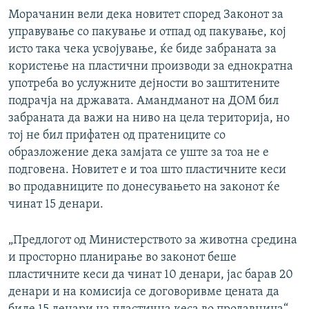
Морачанин вели дека новитет според Законот за
управување со пакување и отпад од пакување, кој
исто така чека усвојување, ќе биде забраната за
користење на пластични производи за еднократна
употреба во услужните дејности во заштитените
подрачја на државата. Амандманот на ДОМ бил
забраната да важи на ниво на цела територија, но
тој не бил прифатен од пратениците со
образложение дека замјата се уште за тоа не е
подговена. Новитет е и тоа што пластичните кеси
во продавниците по донесувањето на законот ќе
чинат 15 денари.
„Предлогот од Министерството за животна средина
и просторно планирање во законот беше
пластичните кеси да чинат 10 денари, јас барав 20
денари и на комисија се договоривме цената да