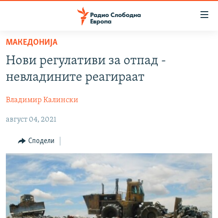
Достапни
линкови
Оди
МАКЕДОНИЈА
на
МАКЕДОНИЈА
Нови регулативи за отпад -
содржината
СВЕТ
Оди
невладините реагираат
ВИЗУЕЛНО
на
главната
Владимир Калински
ВЕСТИ
навигација
август 04, 2021
ШТО ТРЕБА ДА ЗНАЕТЕ
Премини
на
ПРИЈАВИ СЕ ЗА ЊУЗЛЕТЕР
Сподели
пребарување
ПОДКАСТ ЗОШТО?
СЛЕДЕТЕ НЕ