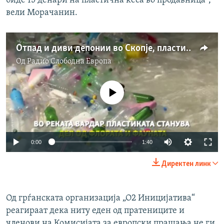
биде 15 денари на пластична кеса во продавница“,
вели Морачанин.
Отпад и диви депонии во Скопје, пластика во Вардар
Од
Радио Слободна Eвропа
No media source currently available
Auto
0:00
1:40
240p
Директен линк
360p
Auto
240p
360p
480p
480p
Од грѓанскатa организација „О2 Иницијатива“
реагираат дека ниту еден од пратениците и
720p
720p
1080p
членови на Комисијата за европски прашања не ги