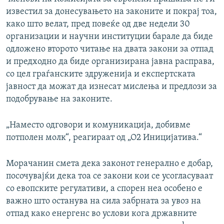
1080p
известил за донесувањето на законите и покрај тоа,
како што велат, пред повеќе од две недели 30
организации и научни институции барале да биде
одложено второто читање на двата закони за отпад
и предходно да биде организирана јавна расправа,
со цел граѓанските здруженија и експертската
јавност да можат да изнесат мислења и предлози за
подобрување на законите.
„Наместо одговори и комуникација, добивме
потполен молк“, реагираат од „О2 Иницијатива.“
Морачанин смета дека законот генерално е добар,
посочувајќи дека тоа се закони кои се усогласуваат
со евопските регулативи, а спорен неа особено е
важно што останува на сила забрната за увоз на
отпад како енергенс во услoви кога државните