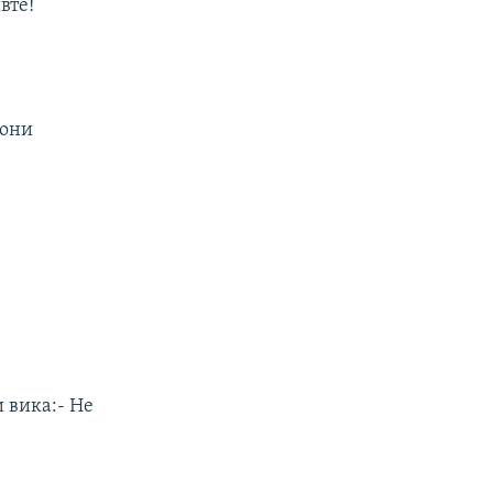
вте!
иони
и вика:- Не