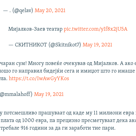
— . (@qelav)
May 20, 2021
Мијалков-Заев театар
pic.twitter.com/yIf8x2jU5A
— СКИТНИКОТ (@Skitnikot7)
May 19, 2021
чаран сум! Многу повеќе очекував од Мијалков. А ако е
лошо го направил бидејќи сега и имиџот што го имаше
ула.
https://t.co/IwAwGyYKos
 (@mmalahoff)
May 19, 2021
у потсмешливо прашуваат од каде му 11 милиони евра
плата од 1000 евра, па прецизно пресметуваат дека ак
требале 916 години за да ги заработи тие пари.