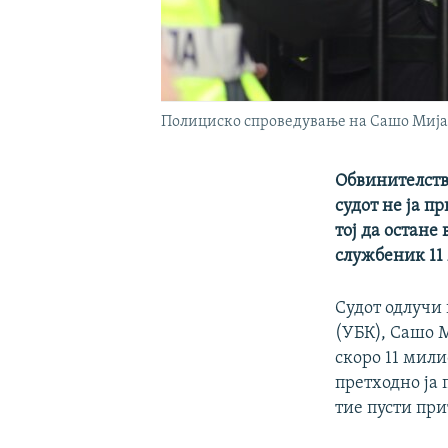
Полициско спроведување на Сашо Мија
Обвинителство
судот не ја п
тој да остане
службеник 11
Судот одлучи
(УБК), Сашо М
скоро 11 мили
претходно ја 
тие пусти при