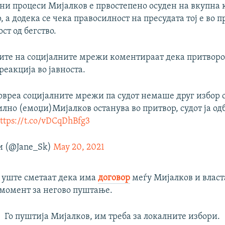
ни процеси Мијалков е првостепено осуден на вкупна 
, а додека се чека правосилност на пресудата тој е во 
ст од бегство.
ните на социјалните мрежи коментираат дека притворо
реакција во јавноста.
овреа социјалните мрежи па судот немаше друг избор 
лно (емоџи)Мијалков останува во притвор, судот ја од
ttps://t.co/vDCqDhBfg3
и (@Jane_Sk)
May 20, 2021
è уште сметаат дека има
договор
меѓу Мијалков и власта
 момент за негово пуштање.
Го пуштија Мијалков, им треба за локалните избори.