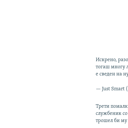
Искрено, разо
тогаш многу 
е сведен на н
— Just Smart
Трети помалк
службеник со 
трошел би му 