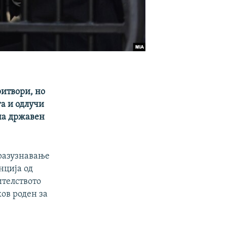
ритвори, но
га и одлучи
 на државен
аразузнавање
нција од
ителството
ков роден за