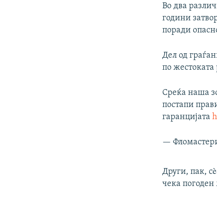
Во два различ
години затвор
поради опасно
Дел од граѓа
по жестоката 
Среќа наша з
постапи прави
гаранцијата
h
— Фломастер
Други, пак, с
чека погоден