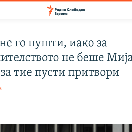
не го пушти, иако за
ителството не беше Миј
 за тие пусти притвори
в