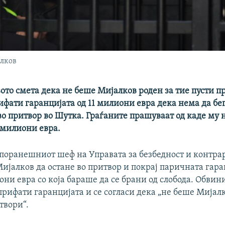
лков
то смета дека не беше Мијалков роден за тие пусти п
рифати гаранцијата од 11 милиони евра дека нема да бе
 во притвор во Шутка. Граѓаните прашуваат од каде му
 милиони евра.
 поранешниот шеф на Управата за безбедност и контр
ијалков да остане во притвор и покрај паричната гара
они евра со која бараше да се брани од слобода. Обвин
прифати гаранцијата и се согласи дека „не беше Мијал
твори“.