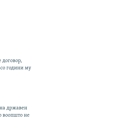
 договор,
 со години му
 на државен
о воопшто не