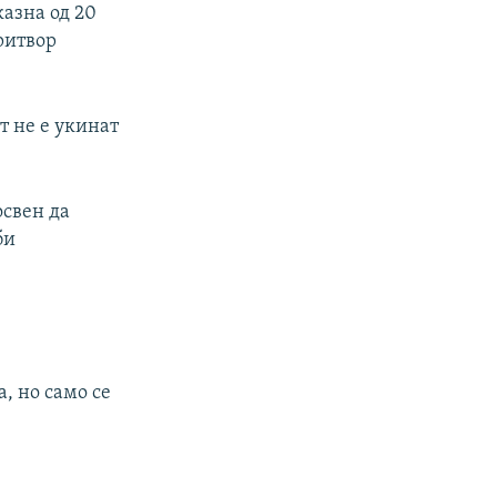
казна од 20
притвор
т не е укинат
освен да
би
, но само се