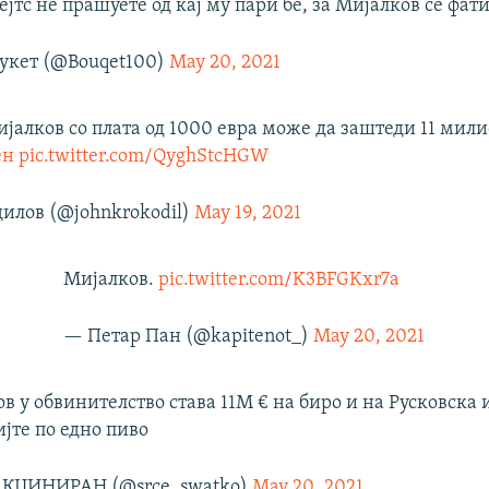
Гејтс не прашуете од кај му пари бе, за Мијалков се фати
укет (@Bouqet100)
May 20, 2021
јалков со плата од 1000 евра може да заштеди 11 мил
ен
pic.twitter.com/QyghStcHGW
илов (@johnkrokodil)
May 19, 2021
Мијалков.
pic.twitter.com/K3BFGKxr7a
— Петар Пан (@kapitenot_)
May 20, 2021
в у обвинителство става 11М € на биро и на Русковска 
ијте по едно пиво
КЦИНИРАН (@srce_swatko)
May 20, 2021