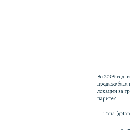
Во 2009 год. 
продажабата н
локации за г
парите?
— Тана (@ta