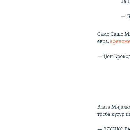
За 
— Б
Само Сашо Ми
евра.
#феном
— Џон Крокод
Влага Мијалко
треба кусур п
— ЗЛОЧКО ВА