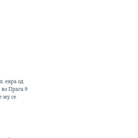
л. евра од
 во Прага 9
е му се