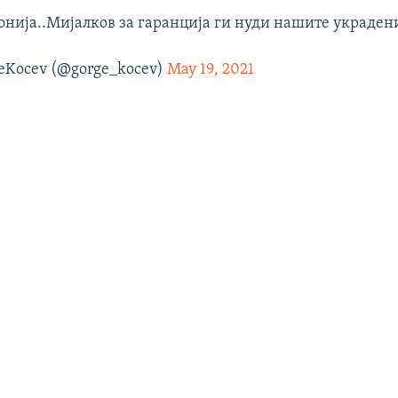
онија..Мијалков за гаранција ги нуди нашите украден
eKocev (@gorge_kocev)
May 19, 2021