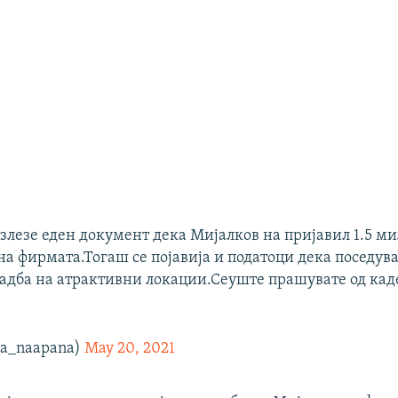
излезе еден документ дека Мијалков на пријавил 1.5 ми
а фирмата.Тогаш се појавија и податоци дека поседува
радба на атрактивни локации.Сеуште прашувате од кад
na_naapana)
May 20, 2021