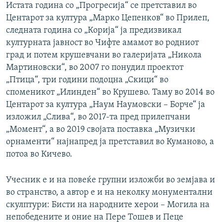
Истата година со „Прогресија“ се претставил во
Центарот за култура „Марко Цепенков“ во Прилеп,
следната година со „Корија“ ја предизвикал
културната јавност во Чифте амамот во родниот
град и потем крушевчани во галеријата „Никола
Мартиновски“, во 2007 го понудил проектот
„Птица“, три години подоцна „Скици“ во
споменикот „Илинден“ во Крушево. Таму во 2014 во
Центарот за култура „Наум Наумовски – Борче“ ја
изложил „Слива“, во 2017-та пред прилепчани
„Момент“, а во 2019 својата поставка „Музички
орнаменти“ најнапред ја претставил во Куманово, а
потоа во Кичево.
Учесник е и на повеќе групни изложби во земјава и
во странство, а автор е и на неколку монументални
скулптури: Бисти на народните херои – Могила на
непобедените и оние на Пере Тошев и Пеце