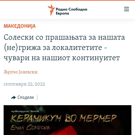
Достапни
линкови
Оди
МАКЕДОНИЈА
на
МАКЕДОНИЈА
Солески со прашањата за нашата
содржината
СВЕТ
Оди
(не)грижа за локалитетите -
ВИЗУЕЛНО
на
чувари на нашиот континуитет
главната
ВЕСТИ
навигација
Љупчо Јолевски
ШТО ТРЕБА ДА ЗНАЕТЕ
Премини
на
септември 22, 2022
ПРИЈАВИ СЕ ЗА ЊУЗЛЕТЕР
пребарување
ПОДКАСТ ЗОШТО?
Сподели
СЛЕДЕТЕ НЕ