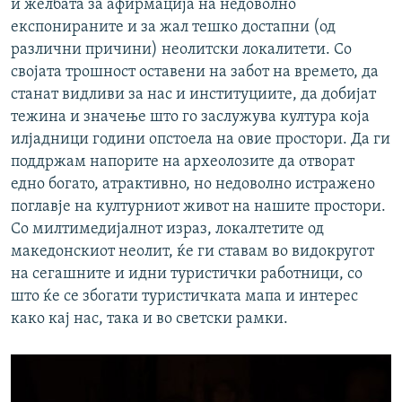
и желбата за афирмација на недоволно
експонираните и за жал тешко достапни (од
различни причини) неолитски локалитети. Со
својата трошност оставени на забот на времето, да
станат видливи за нас и институциите, да добијат
тежина и значење што го заслужува култура која
илјадници години опстоела на овие простори. Да ги
поддржам напорите на археолозите да отворат
едно богато, атрактивно, но недоволно истражено
поглавје на културниот живот на нашите простори.
Со милтимедијалнот израз, локалтетите од
македонскиот неолит, ќе ги ставам во видокругот
на сегашните и идни туристички работници, со
што ќе се збогати туристичката мапа и интерес
како кај нас, така и во светски рамки.