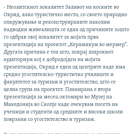
- Неолитскиот локалитет Заливот на коските во
Охрид, како туристичко место, со своето природно
опкружување и реконструираните наколни
надводни живеалишта се една од причините зошто
го одбрав овој локалитет за мојата прва
презентација на проектот „Керамикум во мермер“.
Другата причина е тоа што, покрај широкиот
аудиториум кој е добредојден на мојата
презентација, Охрид е еден од центрите каде има
средно угостителско-туристичко училиште и
факултетот за туризам и угостителство, што се
целна група на проектот. Планирана е втора
презентација за месец октомври во Музеј на
Македонија во Скопје каде очекувам посета на
ученици и студенти од средните и високи школи
поврзани со угостителство и туризам.