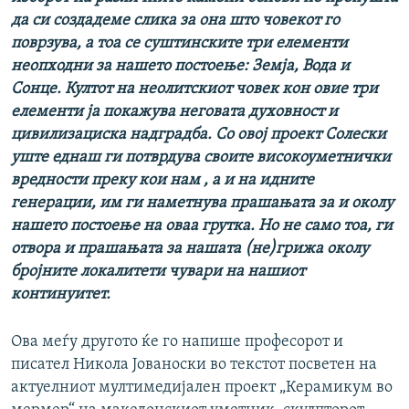
да си создадеме слика за она што човекот го
поврзува, а тоа се суштинските три елементи
неопходни за нашето постоење: Земја, Вода и
Сонце. Култот на неолитскиот човек кон овие три
елементи ја покажува неговата духовност и
цивилизациска надградба. Со овој проект Солески
уште еднаш ги потврдува своите високоуметнички
вредности преку кои нам , а и на идните
генерации, им ги наметнува прашањата за и околу
нашето постоење на оваа грутка. Но не само тоа, ги
отвора и прашањата за нашата (не)грижа околу
бројните локалитети чувари на нашиот
континуитет.
Ова меѓу другото ќе го напише професорот и
писател Никола Јованоски во текстот посветен на
актуелниот мултимедијален проект „Керамикум во