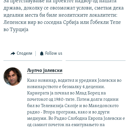
За претставување на проектот надвор од нашата
држава, доколку се овозможат услови, сметам дека
идеални места би биле неолитските локалитети:
Лепенски вир во соседна Србија или Ѓобекли Тепе
во Турција
Сподели
Follow us
Љупчо Јолевски
Како новинар, водител и уредник Јолевски во
новинарството е безмалку 4 децении.
Кариерата ја почнал во Млад Борец на
почетокот од 1980-тите. Потем долги години
бил во Телевизија Скопје и во Македонското
радио - Втора програма, како и во други
медиуми. Во Радио Слободна Европа Јолевски е
од самиот почеток на емитувањето на