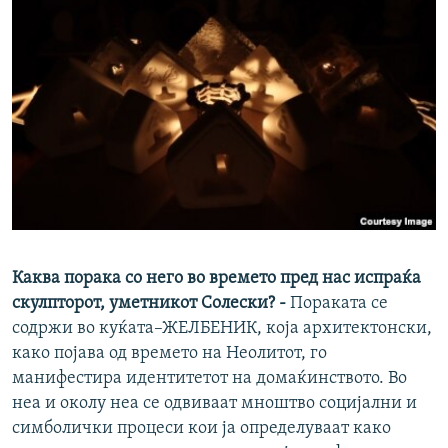
Каква порака со него во времето пред
нас
испраќа
скулпторот, уметникот Солески?
-
Пораката се
содржи во куќата–ЖЕЛБЕНИК, која архитектонски,
како појава од времето на Неолитот, го
манифестира идентитетот на домаќинството. Во
неа и околу неа се одвиваат мноштво социјални и
симболички процеси кои ја определуваат како