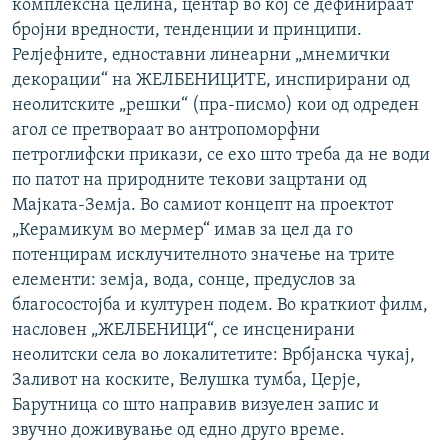
комплексна целина, центар во кој се дефинираат
бројни вредности, тенденции и принципи.
Релјефните, едноставни линеарни „мнемички
декорации“ на ЖЕЛБЕНИЦИТЕ, инспирирани од
неолитските „решки“ (пра-писмо) кои од одреден
агол се претвораат во антропоморфни
петроглифски прикази, се ехо што треба да не води
по патот на природните текови зацртани од
Мајката-Земја. Во самиот концепт на проектот
„Керамикум во мермер“ имав за цел да го
потенцирам исклучителното значење на трите
елементи: земја, вода, сонце, предуслов за
благосостојба и културен подем. Во краткиот филм,
насловен „ЖЕЛБЕНИЦИ“, се инсценирани
неолитски села во локалитетите: Врбјанска чукај,
Заливот на коските, Велушка тумба, Церје,
Барутница со што направив визуелен запис и
звучно доживување од едно друго време.