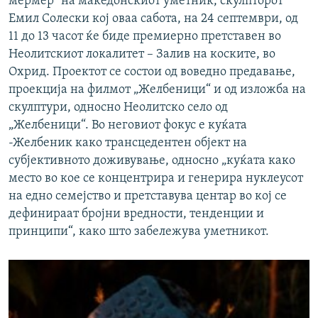
мермер“ на македонскиот уметник, скулпторот
Емил Солески кој оваа сабота, на 24 септември, од
11 до 13 часот ќе биде премиерно претставен во
Неолитскиот локалитет – Залив на коските, во
Охрид. Проектот се состои од воведно предавање,
проекција на филмот „Желбеници“ и од изложба на
скулптури, односно Неолитско село од
„Желбеници“. Во неговиот фокус е куќата
-Желбеник како трансцедентен објект на
субјективното доживување, односно „куќата како
место во кое се концентрира и генерира нуклеусот
на едно семејство и претставува центар во кој се
дефинираат бројни вредности, тенденции и
принципи“, како што забележува уметникот.