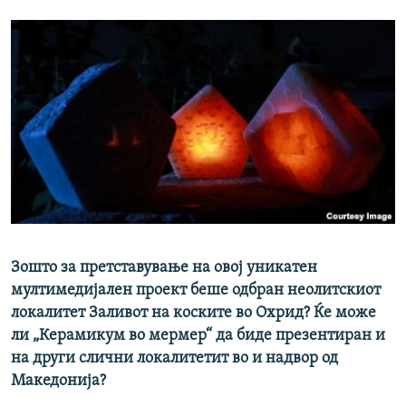
Зошто за претставување на овој уникатен
мултимедијален проект беше одбран неолитскиот
локалитет Заливот на коските во Охрид? Ќе може
ли „Керамикум во мермер“ да биде презентиран и
на други слични локалитетит во и надвор од
Македонија?