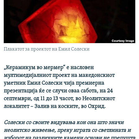
РСЕ веб страници
Плакатот за проектот на Емил Солески
„Керамикум во мермер“ е насловен
мултимедијалниот проект на македонскиот
уметник Емил Солески чија премиерна
презентација ќе се случи оваа сабота, на 24
септември, од 11 до 13 часот, во Неолитскиот
локалитет – Залив на коските, во Охрид.
Солески со своите видувања кон она што значи
неолитско живеење, преку играта со светлината и
изборот на различните камени основи не препушта