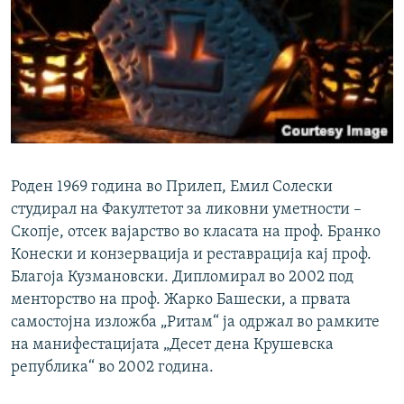
Роден 1969 година во Прилеп, Емил Солески
студирал на Факултетот за ликовни уметности –
Скопје, отсек вајарство во класата на проф. Бранко
Конески и конзервација и реставрација кај проф.
Благоја Кузмановски. Дипломирал во 2002 под
менторство на проф. Жарко Башески, а првата
самостојна изложба „Ритам“ ја одржал во рамките
на манифестацијата „Десет дена Крушевска
република“ во 2002 година.