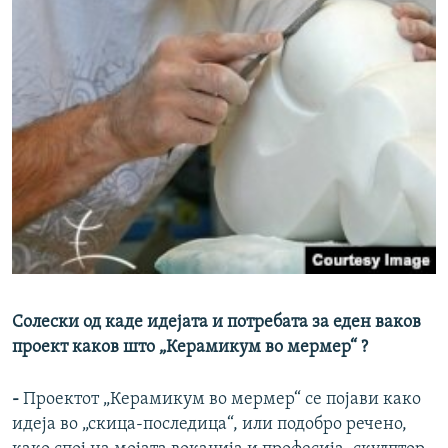
Солески о
д каде идејата и потребата за еден ваков
проект каков што „Керамикум во мермер“ ?
-
Проектот „Керамикум во мермер“ се појави како
идеја во „скица-последица“, или подобро речено,