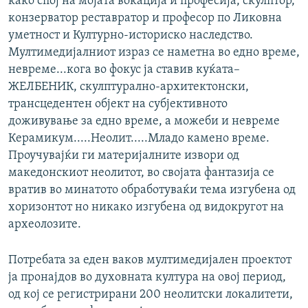
како спој на мојата вокација и професија, скулптор,
конзерватор реставратор и професор по Ликовна
уметност и Културно-историско наследство.
Мултимедијалниот израз се наметна во едно време,
невреме...кога во фокус ја ставив куќата–
ЖЕЛБЕНИК, скулптурално-архитектонски,
трансцедентен објект на субјективното
доживување за едно време, а можеби и невреме
Керамикум.....Неолит.....Младо камено време.
Проучувајќи ги материјалните извори од
македонскиот неолитот, во својата фантазија се
вратив во минатото обработуваќи тема изгубена од
хоризонтот но никако изгубена од видокругот на
археолозите.
Потребата за еден ваков мултимедијален проектот
ја пронајдов во духовната култура на овој период,
од кој се регистрирани 200 неолитски локалитети,