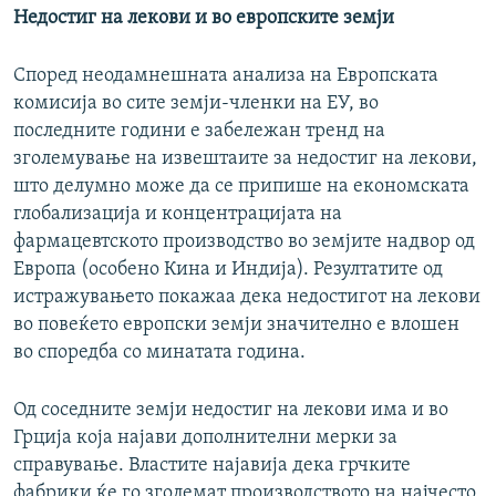
Недостиг на лекови и во европските земји
Според неодамнешната анализа на Европската
комисија во сите земји-членки на ЕУ, во
последните години е забележан тренд на
зголемување на извештаите за недостиг на лекови,
што делумно може да се припише на економската
глобализација и концентрацијата на
фармацевтското производство во земјите надвор од
Европа (особено Кина и Индија). Резултатите од
истражувањето покажаа дека недостигот на лекови
во повеќето европски земји значително е влошен
во споредба со минатата година.
Од соседните земји недостиг на лекови има и во
Грција која најави дополнителни мерки за
справување. Властите најавија дека грчките
фабрики ќе го зголемат производството на најчесто