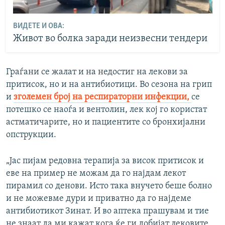
ВИДЕТЕ И ОВА:
Живот во болка заради неизвесни тендери
Граѓани се жалат и на недостиг на лекови за
притисок, но и на антибиотици. Во сезона на грип
и
зголемен број на респираторни инфекции,
се
потешко се наоѓа и вентолин, лек кој го користат
астматичарите, но и пациентите со бронхијални
опструкции.
„Јас пијам редовна терапија за висок притисок и
еве на пример не можам да го најдам лекот
пирамил со денови. Исто така внучето беше болно
и не можевме дури и приватно да го најдеме
антибиотикот Зинат. И во аптека прашувам и тие
не знаат да ми кажат кога ќе ги добијат лековите.