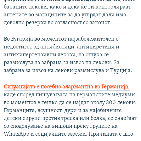
бараните лекови, како и дека ќе ги контролираат
аптеките во магацините за да утврдат дали има
доволно резерви во согласност со законот.
Во Бугарија во моментот најзабележителен е
недостигот од антибиотици, антипиретици и
антихипертензивни лекови, па оттука се
размислува за забрана за извоз на лекови. За
забрана за извоз на лекови размислува и Турција.
Ситуацијата е посебно алармантна во Германија,
каде според пишувањата на германските медиуми
во моментов е тешко да се најдат околу 300 лекови.
Германците, всушност, дури и за најобичните
детски сирупи против треска или болка, се снаоѓаат
со споделување на вишоци преку групите на
WhatsApp и социјалните мрежи. Причината е што