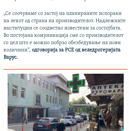
„Се соочуваме со застој на планираните испораки
на лекот од страна на производителот. Надлежните
институции се соодветно известени за состојбата.
Во постојана комуникација сме со производителот
со цел што е можно побрзо обезбедување на нови
количини“,
одговорија за РСЕ од веледрогеријата
Варус.