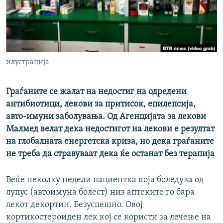
РСЕ веб страници
илустрација
Граѓаните се жалат на недостиг на одредени
антибиотици, лекови за притисок, епилепсија,
авто-имуни заболувања. Од Агенцијата за лекови
Малмед велат дека недостигот на лекови е резултат
на глобалната енергетска криза, но дека граѓаните
не треба да стравуваат дека ќе останат без терапија
Веќе неколку недели пациентка која боледува од
лупус (автоимуна болест) низ аптеките го бара
лекот декортин. Безуспешно. Овој
кортикостероиден лек кој се користи за лечење на