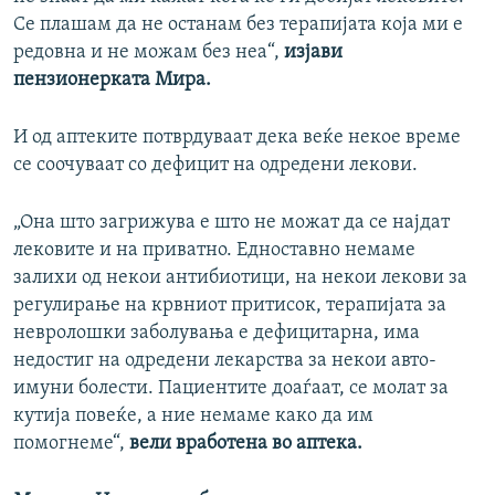
Се плашам да не останам без терапијата која ми е
редовна и не можам без неа“,
изјави
пензионерката Мира.
И од аптеките потврдуваат дека веќе некое време
се соочуваат со дефицит на одредени лекови.
„Она што загрижува е што не можат да се најдат
лековите и на приватно. Едноставно немаме
залихи од некои антибиотици, на некои лекови за
регулирање на крвниот притисок, терапијата за
невролошки заболувања е дефицитарна, има
недостиг на одредени лекарства за некои авто-
имуни болести. Пациентите доаѓаат, се молат за
кутија повеќе, а ние немаме како да им
помогнеме“,
вели вработена во аптека.