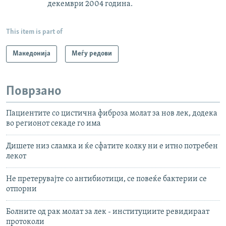
декември 2004 година.
This item is part of
Македонија
Меѓу редови
Поврзано
Пациентите со цистична фиброза молат за нов лек, додека
во регионот секаде го има
Дишете низ сламка и ќе сфатите колку ни е итно потребен
лекот
Не претерувајте со антибиотици, се повеќе бактерии се
отпорни
Болните од рак молат за лек - институциите ревидираат
протоколи