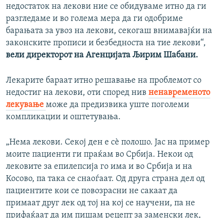
недостаток на лекови ние се обидуваме итно да ги
разгледаме и во голема мера да ги одобриме
барањата за увоз на лекови, секогаш внимавајќи на
законските прописи и безбедноста на тие лекови“,
вели директорот на Агенцијата Љирим Шабани.
Лекарите бараат итно решавање на проблемот со
недостиг на лекови, оти според нив
ненавременото
лекување
може да предизвика уште поголеми
компликации и оштетувања.
„Нема лекови. Секој ден е сѐ полошо. Јас на пример
моите пациенти ги праќам во Србија. Некои од
лековите за епилепсија го има и во Србија и на
Косово, па така се снаоѓаат. Од друга страна дел од
пациентите кои се повозрасни не сакаат да
примаат друг лек од тој на кој се научени, па не
прифаќаат да им пишам рецепт за заменски лек,