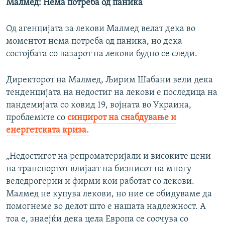
Малмед:
Нема потреба од паника
Од агенцијата за лекови Малмед велат дека во
моментот нема потреба од паника, но дека
состојбата со пазарот на лекови будно се следи.
Директорот на Малмед, Љирим Шабани вели дека
тенденцијата на недостиг на лекови е последица на
пандемијата со ковид 19, војната во Украина,
проблемите со
синџирот на снабдување и
енергетската криза.
„Недостигот на репроматеријали и високите цени
на транспортот влијаат на бизнисот на многу
веледрогерии и фирми кои работат со лекови.
Малмед не купува лекови, но ние се обидуваме да
помогнеме во делот што е нашата надлежност. А
тоа е, знаејќи дека цела Европа се соочува со