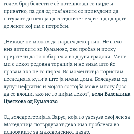
голем број болести е сѐ потешко да се најде и
приватно, па дел од граѓаните се принудени да
патуваат до некоја од соседните земји за да дојдат
до лекот кој им е потребен.
„Никаде не можам да најдам декортин. Не само
низ аптеките во Куманово, еве пробав и преку
пријатели да го побарам и во други градови. Мене
ми е лекот редовна терапија и не знам што ќе
правам ако не го пијам. Во моментот ја користам
последната кутија што ја имам дома. Боледувам од
лупус нефритис и мојата состојба може многу брзо
да се влоши, ако не го пијам лекот“,
вели Валентина
Цветкова од Куманово.
Од веледрогеријата Варус, која го увезува овој лек за
Македонија потврдуваат дека има проблеми во
испораките за македонскиот пазар.