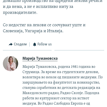
домашно производство на одредени лекови речиси
и да нема, а не е исплатливо ниту за
производителите.
Со недостиг на лекови се соочуваат уште и
Словенија, Унгарија и Италија.
Сподели
Follow us
Марија Тумановска
Марија Тумановска, родена 1981 година во
Струмица. За време на студентските денови,
волонтира во некои од пишаните медиуми. По
завршувањето на факултетот за новинарство,
станува соработник во детската редакција на
Македонското радио, Радио Скопје. Подоцна
работи во културниот сектор на истиот
медиум. Во Радио Слободна Европа е од