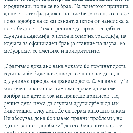
и родители, но не се во брак. На почетокот причина
да не стават официјален потпис билo тоа што сакале
прво подобро да се запознаат, а потоа финансиската
нестабилност. Таман решиле да прават свадба се
случува пандемија, а потоа и семејна трагедија, па
идејата за официјален брак ја ставиле на пауза. Во
меѓувреме, се смениле и приоритетите.
„Сфативме дека ако вака чекаме ќе поминат доста
години и ќе биде потешко да се направи дете, па
одлучивме прво да направиме дете. Слушавме туѓи
мислења за како тоа ние планираме да имаме
вонбрачно дете и тоа ми правеше притисок. Но,
решив дека нема да слушам други луѓе и да ми
биде тешко, туку дека ќе си терам како што сакам.
Ни зборуваа дека ќе имаме правни проблеми, но
единствениот „проблем“ досега беше што кога се