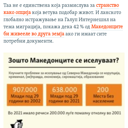
Таа не е единствена која размислува за
странство
како опција
која ветува подобар живот. И ланското
глобално истражување на Галуп Интернешнл на
тема миграција, покажа дека 42 % од
Македонците
би живееле во друга земја
ако ги имаат сите
потребни документи.