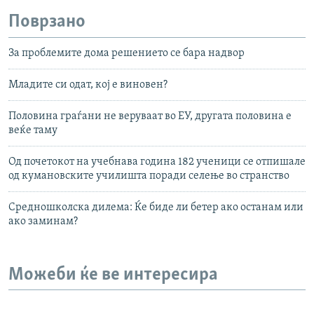
Поврзано
За проблемите дома решението се бара надвор
Младите си одат, кој е виновен?
Половина граѓани не веруваат во ЕУ, другата половина е
веќе таму
Од почетокот на учебнава година 182 ученици се отпишале
од кумановските училишта поради селење во странство
Средношколска дилема: Ќе биде ли бетер ако останам или
ако заминам?
Можеби ќе ве интересира