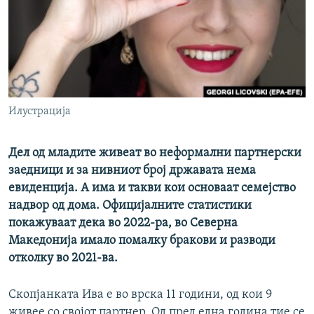
РСЕ веб страници
Илустрација
Дел од младите живеат во неформални партнерски
заедници и за нивниот број државата нема
евиденција. А има и такви кои основаат семејство
надвор од дома. Официјалните статистики
покажуваат дека во 2022-ра, во Северна
Македонија имало помалку бракови и разводи
отколку во 2021-ва.
Скопјанката Ива e во врска 11 години, од кои 9
живее со својот партнер. Од пред една година тие се