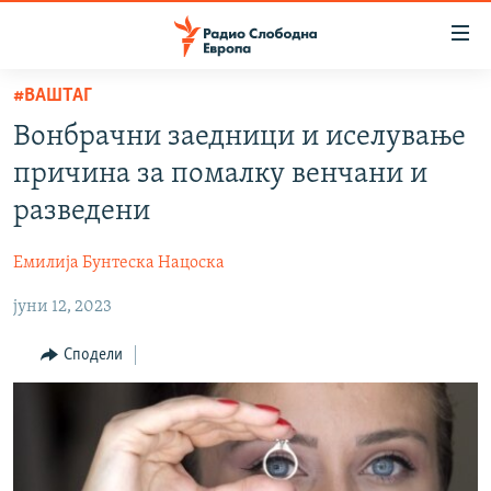
Достапни
линкови
Оди
#ВАШТАГ
на
МАКЕДОНИЈА
Вонбрачни заедници и иселување
содржината
СВЕТ
Оди
причина за помалку венчани и
ВИЗУЕЛНО
на
разведени
главната
ВЕСТИ
навигација
Емилија Бунтеска Нацоска
ШТО ТРЕБА ДА ЗНАЕТЕ
Премини
на
јуни 12, 2023
ПРИЈАВИ СЕ ЗА ЊУЗЛЕТЕР
пребарување
ПОДКАСТ ЗОШТО?
Сподели
СЛЕДЕТЕ НЕ