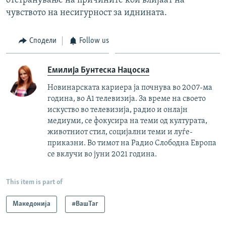
отстранување на причините кои влијаат на
чувството на несигурност за иднината.
Сподели
Follow us
Емилија Бунтеска Нацоска
Новинарската кариера ја почнува во 2007-ма
година, во А1 телевизија. За време на своето
искуство во телевизија, радио и онлајн
медиуми, се фокусира на теми од културата,
животниот стил, социјални теми и луѓе-
приказни. Во тимот на Радио Слободна Европа
се вклучи во јуни 2021 година.
This item is part of
Македонија
#ВашТаг