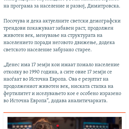
на програма за население и развој, Димитровска.
Посочува и дека актуелните светски демографски
трендови покажуваат забавен раст, продолжен
животен век, менување на структурата на
населението поради неговото движење, додека
светското население забрзано старее.
„Денес има 17 земји кои имаат помало население
отколку во 1990 година, а сите овие 17 земји се
наоѓаат во Источна Европа. Ова е резултат на
продолжениот животен век, ниската стапка на
фертилитет и иселувањето кое е особено изразено
во Источна Европа“, додава аналитичарката.