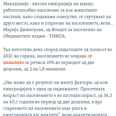
Македонија - висока емиграција на младо,
работоспособно население за кое животните
настани, како создавање семејство, се случуваат на
друго место, како и стареење на населението, вели ,
Марија Димитрова, од Фондот за население на
Обединетите нации - УНФПА.
Таа потсетува дека според податоците од пописот во
2021-ва година, населението во земјава
се
намалило
за речиси 10% во периодот од две
децении, од 2 на 1,8 милиони.
„Ова може да е резултат на многу фактори, од кои
емиграцијата е еден од најважните. Просечната
возраст на населението е во постојан пораст, од 34,3
на 40,1 години во период од две децении, а врз
стареењето на населението има улога и
емиграцијата кај младите“, вели аналитичарката