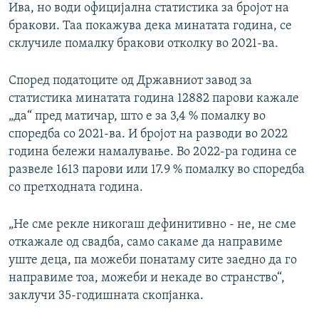
Ива, но води официјална статистика за бројот на
бракови. Таа покажува дека минатата година, се
склучиле помалку бракови отколку во 2021-ва.
Според податоците од Државниот завод за
статистика минатата година 12882 парови кажале
„да“ пред матичар, што е за 3,4 % помалку во
споредба со 2021-ва. И бројот на разводи во 2022
година бележи намалување. Во 2022-ра година се
развеле 1613 парови или 17.9 % помалку во споредба
со претходната година.
„Не сме рекле никогаш дефинитивно - не, не сме
откажале од свадба, само сакаме да направиме
уште деца, па можеби понатаму сите заедно да го
направиме тоа, можеби и некаде во странство“,
заклучи 35-годишната скопјанка.