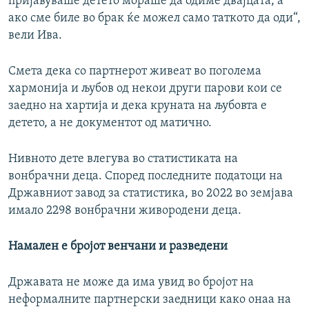
пријавуваше детето мораше да одиме двајцата, а
ако сме биле во брак ќе можел само таткото да оди“,
вели Ива.
Смета дека со партнерот живеат во поголема
хармонија и љубов од некои други парови кои се
заедно на хартија и дека круната на љубовта е
детето, а не документот од матично.
Нивното дете влегува во статистиката на
вонбрачни деца. Според последните податоци на
Државниот завод за статистика, во 2022 во земјава
имало 2298 вонбрачни живородени деца.
Намален е бројот венчани и разведени
Државата не може да има увид во бројот на
неформалните партнерски заедници како онаа на