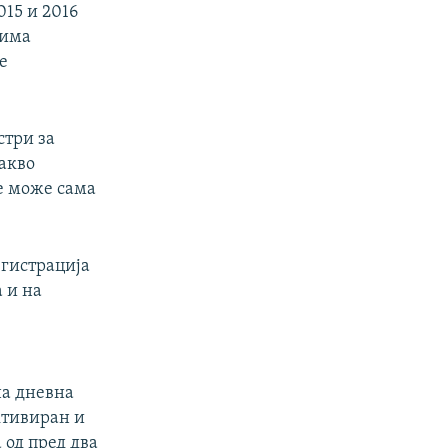
015 и 2016
 има
е
стри за
вакво
не може сама
егистрација
 и на
на дневна
активиран и
 од пред два