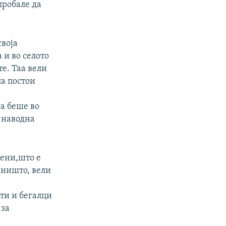
пробале да
своја
 и во селото
те. Таа вели
а постои
а беше во
 наводна
мени,што е
 ништо, вели
ти и бегалци
 за