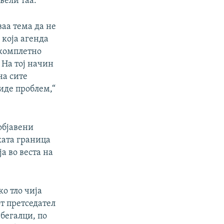
вели таа.
ваа тема да не
 која агенда
 комплетно
 На тој начин
на сите
иде проблем,“
објавени
ката граница
а во веста на
о тло чија
от претседател
бегалци, по