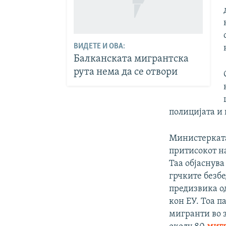
ВИДЕТЕ И ОВА:
Балканската мигрантска
рута нема да се отвори
полицијата и
Министерката
притисокот н
Таа објаснува
грчките безбе
предизвика о
кон ЕУ. Тоа п
мигранти во з