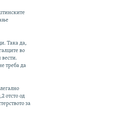
пштинските
вање
и. Така да,
галците во
 вести.
не треба да
илегално
2 отсто од
терството за