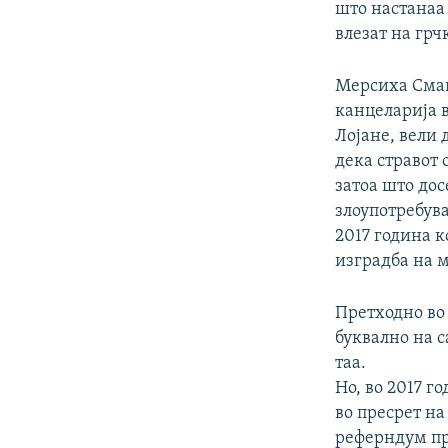
што настанаа
влезат на грч
Мерсиха Смаил
канцеларија в
Лојане, вели 
дека стравот
затоа што дос
злоупотребув
2017 година 
изградба на 
Претходно во
буквално на с
таа.
Но, во 2017 
во пресрет на
реферндум пр