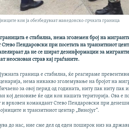
јниците кои ја обезбедуваат македонско-грчката граница
 границата е стабилна, нема зголемен број на мигрант
 Стево Пендаровски при посетата на транзитниот цент
апелираат да не се шират дезинформации за мигрантит
т неоснован страв кај граѓаните.
 јужната граница е стабилна, ќе реагираме превентивн
ценарија, нема никакво зголемување на бројот на миг
бичаено за овој перид од годината, ниту пак ниту пак
ан кој деновиве ќе оди кон нашата територија. Ова е п
т и врховен командант Стево Пендаровски при денешна
војниците и транзитниот центар „Винојуг“.
ува до нас, ние сме дел од еден поширок низ на држав