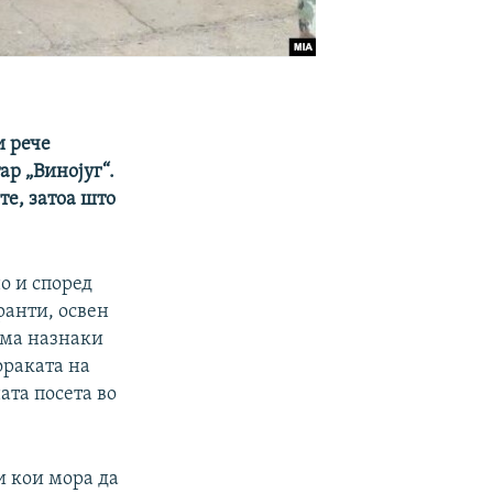
и рече
ар „Винојуг“.
е, затоа што
о и според
ранти, освен
 има назнаки
ораката на
та посета во
и кои мора да