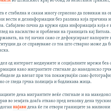
ранти
во штипскиот крај во обид за нелегален транзит, 
ата е стабилна и сакам многу сериозно да повикам на о
ни вести и дезинформации без разлика која причина и
оа. Сабајлево почна да кружи една информација која е
глед на насилство и проблеми на границата кај Битола.
ржавата, на тој начин само се дефокусираат напорите 
итуции да се справуваме со тоа што стварно може да б
нска.
 дел од интернет медиумите и социјалните мрежи беа 
рмации како мигрантите стигнале до македонско грч
обиделе да влезат при тоа покажувајќи само фотографиј
но се гледа грчка полиција и бодликава жица.
ациите дека мигрантите веќе стигнале и на македонск
трав во земјата доаѓа откако пред неколку дена турски
рдоган
најави
дека ќе ги отвори границите за милиони 