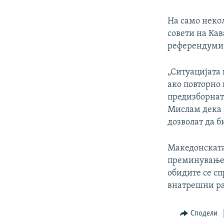
На само неко
совети на Ка
референдуми 
„Ситуацијата 
ако повторно 
предизборнат
Мислам дека г
дозволат да 
Македонската
преминување н
обидите се с
внатрешни ра
Сподели