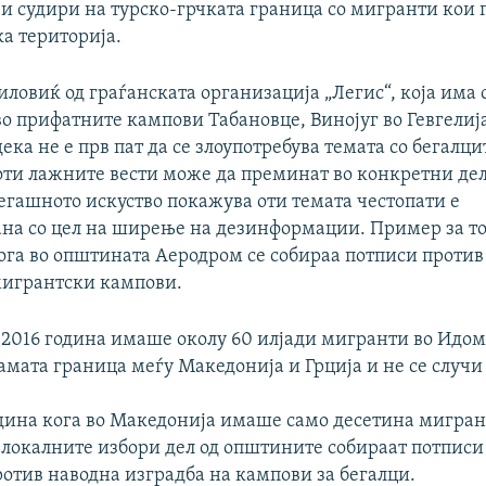
 и судири на турско-грчката граница со мигранти кои 
ка територија.
овиќ од граѓанската организација „Легис“, која има 
о прифатните кампови Табановце, Винојуг во Гевгелија
дека не е прв пат да се злоупотребува темата со бегалци
 оти лажните вести може да преминат во конкретни дел
егашното искуство покажува оти темата честопати е
ана со цел на ширење на дезинформации. Пример за то
кога во општината Аеродром се собираа потписи против
мигрантски кампови.
 2016 година имаше околу 60 илјади мигранти во Идо
амата граница меѓу Македонија и Грција и не се случи
година кога во Македонија имаше само десетина мигран
 локалните избори дел од општините собираат потписи
отив наводна изградба на кампови за бегалци.