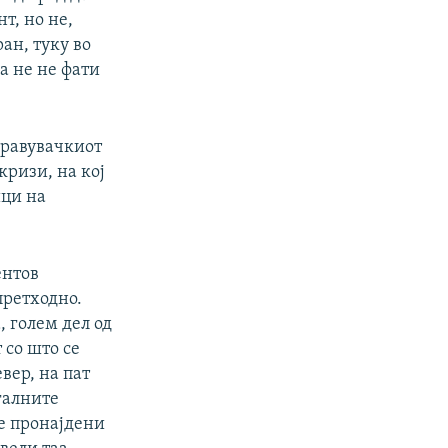
т, но не,
ан, туку во
а не не фати
правувачкиот
кризи, на кој
ици на
ентов
претходно.
, голем дел од
 со што се
вер, на пат
галните
се пронајдени