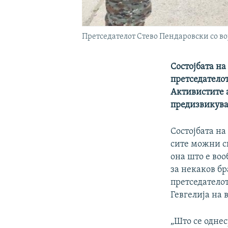
Претседателот Стево Пендаровски со во
Состојбата на
претседателот
Активистите 
предизвикуваа
Состојбата на
сите можни с
она што е воо
за некаков бр
претседатело
Гевгелија на 
„Што се однес