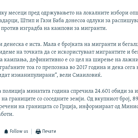
лку месеци пред одржувањето на локалните избори о
вадарци, Штип и Гази Баба донесоа одлуки за распишу
против изградба на кампови за мигранти.
и денеска е иста. Мала е бројката на мигранти и бегалц
идеме на точката да се искористуваат мигрантите и бе
а кампања, дефинитивно е со цел на ширење на лажни
раѓаните тоа го препознаа во 2017 година и дека сега 
бидат изманипулирани“, вели Смаиловиќ.
 полиција минатата година спречила 24.601 обиди за 
а границите со соседните земји. Од вкупниот број, 89,
пречени на границата со Грција, информираат од Минис
боти.
Follow us
Печати