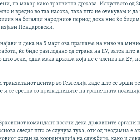
ени, па макар како транзитна држава. Искуството од 2
мно и вредно во таа насока, така што не очекувам и да
рилив на бегалци наредниов период дека ние ќе бидем
 изјави Пендаровски.
најави и дека на 5 март ова прашање на ниво на мини
боти, ќе биде разгледано од страна на ЕУ, затоа што 
што вели, една мала држава која не е членка на ЕУ, 
 и транзитниот центар во Гевгелија каде што се врши р
е и се сретна со припадниците на граничната полиција
Врховниот командант посочи дека државните органи 
основа следат што се случува тука, оти од неодамна е 
новиот орган за координација на службите, како и дека