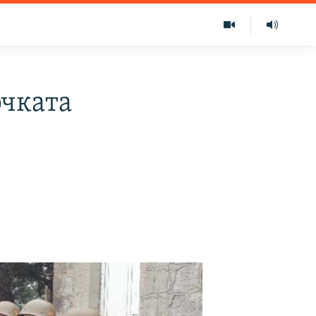
рчката