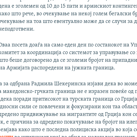
дена е зголемен од 10 до 15 пати и армискиот континген
како што рече, во очекување на некој голем бегалски бр
очекување на тоа што евентуално може да се случи за д
неподготвени.
Оваа посета доаѓа на само еден ден по состанокот на У
комитет за координација со системот за управување со 
што беше договорено да се зголеми бројот на припадн
 на Армијата распоредени на јужната граница.
 за одбрана Радмила Шекеринска изјави дека во мом
а македонско-грчката граница не е изразен повеќе од 
 дека поради притисокот на турската граница со Грција
дносни сили се повлечени и фокусирани кон таа област
дредено придвижување на мигрантите од Грција кон се
ак, е причина за одредено покачување на бројот на иле
емјава како што е последна полициска акција во која 