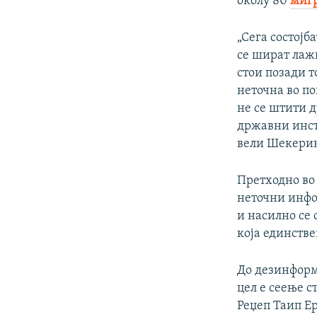
околу 80
миг
„Сега состојб
се шират лаж
стои позади т
неточна во по
не се штити д
државни инст
вели Шекери
Претходно во
неточни инфо
и насилно се 
која единстве
До дезинформ
цел е сеење с
Реџеп Таип Е