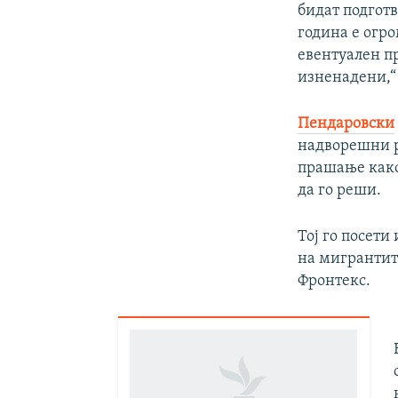
бидат подготв
година е огро
евентуален п
изненадени,“
Пендаровски
надворешни ра
прашање како 
да го реши.
Тој го посети
на мигрантит
Фронтекс.