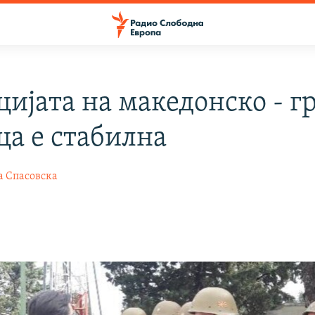
цијата на македонско - г
ца е стабилна
а Спасовска