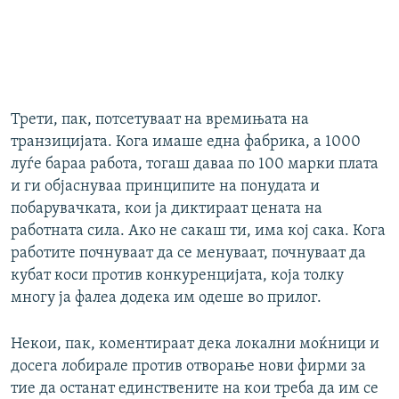
Трети, пак, потсетуваат на времињата на
транзицијата. Кога имаше една фабрика, а 1000
луѓе бараа работа, тогаш даваа по 100 марки плата
и ги објаснуваа принципите на понудата и
побарувачката, кои ја диктираат цената на
работната сила. Ако не сакаш ти, има кој сака. Кога
работите почнуваат да се менуваат, почнуваат да
кубат коси против конкуренцијата, која толку
многу ја фалеа додека им одеше во прилог.
Некои, пак, коментираат дека локални моќници и
досега лобирале против отворање нови фирми за
тие да останат единствените на кои треба да им се