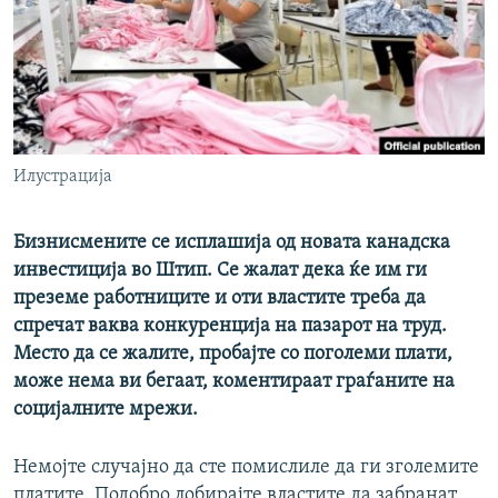
РСЕ веб страници
Илустрација
Бизнисмените се исплашија од новата канадска
инвестиција во Штип. Се жалат дека ќе им ги
преземе работниците и оти властите треба да
спречат ваква конкуренција на пазарот на труд.
Место да се жалите, пробајте со поголеми плати,
може нема ви бегаат, коментираат граѓаните на
социјалните мрежи.
Немојте случајно да сте помислиле да ги зголемите
платите. Подобро лобирајте властите да забранат