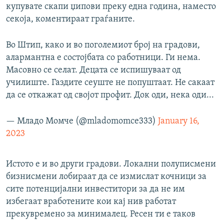
купувате скапи џипови преку една година, наместо
секоја, коментираат граѓаните.
Во Штип, како и во поголемиот број на градови,
алармантна е состојбата со работници. Ги нема.
Масовно се селат. Децата се испишуваат од
училиште. Газдите сеуште не попуштаат. Не сакаат
да се откажат од својот профит. Док оди, нека оди...
— Младо Момче (@mladomomce333)
January 16,
2023
Истото е и во други градови. Локални полуписмени
бизнисмени лобираат да се измислат кочници за
сите потенцијални инвеститори за да не им
избегаат вработените кои кај нив работат
прекувремено за минималец. Ресен ти е таков