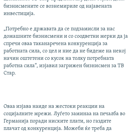
бизнисмените се вознемириле од најавената
инвестиција.
„Потребно е државата да се подзамисли за нас
домашните бизнисмени и со соодветни мерки да ја
спречи оваа таканаречена конкуренција за
работната сила, со цел и ние да не бидеме на некој
начин оштетени со кусок на толку потребната
работна сила“, изјавил загрижен бизнисмен за ТВ
Стар.
Оваа изјава наиде на жестоки реакции на
социјалните мрежи. Луѓето заминаа на печалба во
Германија поради ниските плати, но газдите
плачат од конкуренција. Можеби ќе треба да