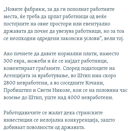
„Новите фабрики, за да ги пополнат работните
места, ќе треба да црпат работници од веќе
постојните на овие простори или евентуално
државата да почне да увезува работници, но за тоа
се неопходни одредени законски услови“, вели тој.
Ако почнете да давате нормални плати, наместо
300 евра, можеби и ќе се најдат работници,
коментираат граѓаните. Според податоците на
Агенцијата за вработување, во Штип има скоро
2800 невработени, а во соседните Кочани,
Пробиштип и Свети Николе, кои се на половина час
возење до Штип, уште над 4000 невработени.
Работодавачите се жалат дека странските
инвестиции се нелојална конкуренција, зашто
добиваат поволности од државата.