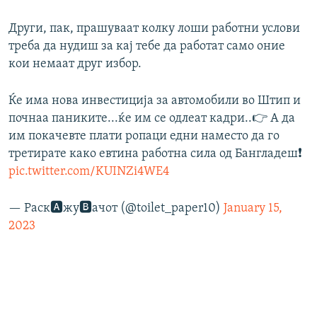
Други, пак, прашуваат колку лоши работни услови
треба да нудиш за кај тебе да работат само оние
кои немаат друг избор.
Ќе има нова инвестиција за автомобили во Штип и
почнаа паниките...ќе им се одлеат кадри..👉 А да
им покачевте плати ропаци едни наместо да го
третирате како евтина работна сила од Бангладеш❗
pic.twitter.com/KUINZi4WE4
— Раск🅰️жу🅱️ачот (@toilet_paper10)
January 15,
2023