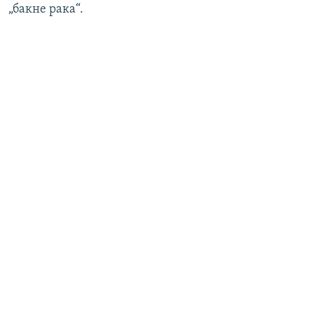
„бакне рака“.