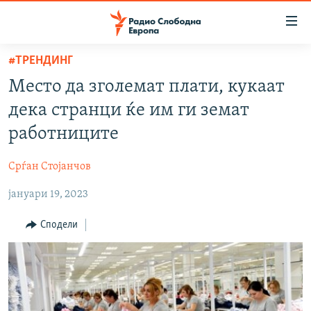
Достапни
линкови
Оди
#ТРЕНДИНГ
на
МАКЕДОНИЈА
Место да зголемат плати, кукаат
содржината
СВЕТ
Оди
дека странци ќе им ги земат
ВИЗУЕЛНО
на
работниците
главната
ВЕСТИ
навигација
Срѓан Стојанчов
ШТО ТРЕБА ДА ЗНАЕТЕ
Премини
на
јануари 19, 2023
ПРИЈАВИ СЕ ЗА ЊУЗЛЕТЕР
пребарување
ПОДКАСТ ЗОШТО?
Сподели
СЛЕДЕТЕ НЕ