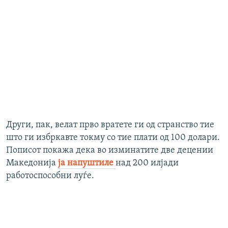
Други, пак, велат прво вратете ги од странство тие
што ги избркавте токму со тие плати од 100 долари.
Пописот покажа дека во изминатите две децении
Македонија
ја напуштиле
над 200 илјади
работоспособни луѓе.