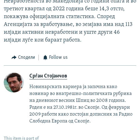
Невработеноста во Македонија со години опаѓа и во
третиот квартал од 2022 година беше 14,3 отсто,
покажува официјалната статистика. Според
Агенцијата за вработување, во земјава има над 113
илјади активни невработени и уште други 46
илјади луѓе кои бараат работа.
Сподели
Follow us
Срѓан Стојанчов
Новинарската кариера ја започна како
новинар во внатрешно-политичката рубрика
на дневниот весник Шпиц во 2008 година.
Роден е на 27.10.1981г. во Скопје. Од февруари
2009 работи како постојан дописник за Радио
Слободна Европа од Скопје.
This item is part of