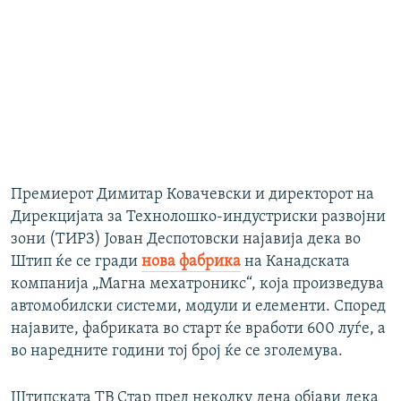
Премиерот Димитар Ковачевски и директорот на
Дирекцијата за Технолошко-индустриски развојни
зони (ТИРЗ) Јован Деспотовски најавија дека во
Штип ќе се гради
нова фабрика
на Канадската
компанија „Магна мехатроникс“, која произведува
автомобилски системи, модули и елементи. Според
најавите, фабриката во старт ќе вработи 600 луѓе, а
во наредните години тој број ќе се зголемува.
Штипската ТВ Стар пред неколку дена објави дека