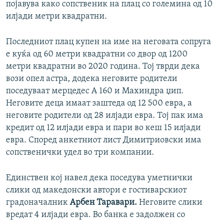
појавува како сопственик на плац со големина од 10
илјади метри квадратни.
Последниот плац купен на име на неговата сопруга
е куќа од 60 метри квадратни со двор од 1200
метри квадратни во 2020 година. Тој тврди дека
вози опел астра, додека неговите родители
поседуваат мерцедес А 160 и Махиндра џип.
Неговите деца имаат заштеда од 12 500 евра, а
неговите родители од 28 илјади евра. Тој пак има
кредит од 12 илјади евра и пари во кеш 15 илјади
евра. Според анкетниот лист Димитриовски има
сопственички удел во три компании.
Единствен кој навел дека поседува уметнички
слики од македонски автори е гостиварскиот
градоначалник
Арбен Таравари.
Неговите слики
вредат 4 илјади евра. Во банка е задолжен со