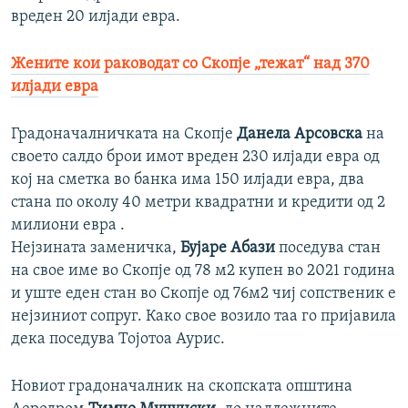
вреден 20 илјади евра.
Жените кои раководат со Скопје „тежат“ над 370
илјади евра
Градоначалничката на Скопје
Данела Арсовска
на
своето салдо брои имот вреден 230 илјади евра од
кој на сметка во банка има 150 илјади евра, два
стана по околу 40 метри квадратни и кредити од 2
милиони евра .
Нејзината заменичка,
Бујаре Абази
поседува стан
на свое име во Скопје од 78 м2 купен во 2021 година
и уште еден стан во Скопје од 76м2 чиј сопственик е
нејзиниот сопруг. Како свое возило таа го пријавила
дека поседува Тојотоа Аурис.
Новиот градоначалник на скопската општина