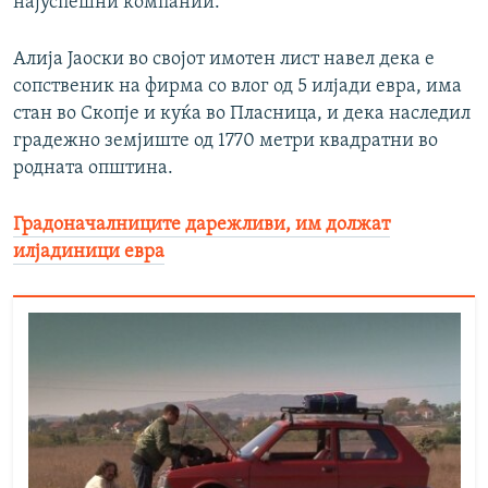
најуспешни компании.
Алија Јаоски во својот имотен лист навел дека е
сопственик на фирма со влог од 5 илјади евра, има
стан во Скопје и куќа во Пласница, и дека наследил
градежно земјиште од 1770 метри квадратни во
родната општина.
Градоначалниците дарежливи, им должат
илјадиници евра