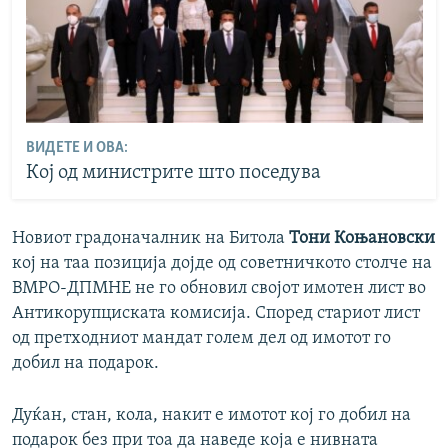
ВИДЕТЕ И ОВА:
Кој од министрите што поседува
Новиот градоначалник на Битола
Тони Коњановски
кој на таа позиција дојде од советничкото столче на
ВМРО-ДПМНЕ не го обновил својот имотен лист во
Антикорупциската комисија. Според стариот лист
од претходниот мандат голем дел од имотот го
добил на подарок.
Дуќан, стан, кола, накит е имотот кој го добил на
подарок без при тоа да наведе која е нивната