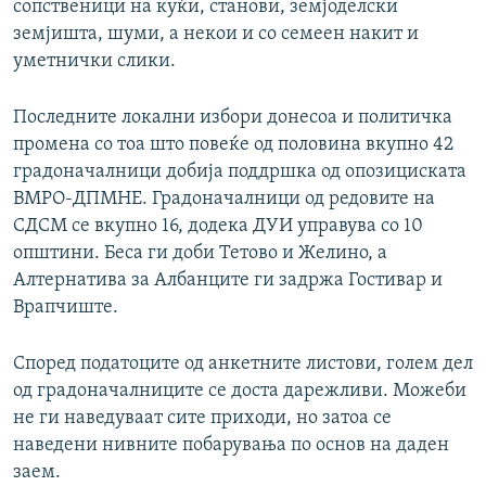
сопственици на куќи, станови, земјоделски
земјишта, шуми, а некои и со семеен накит и
уметнички слики.
Последните локални избори донесоа и политичка
промена со тоа што повеќе од половина вкупно 42
градоначалници добија поддршка од опозициската
ВМРО-ДПМНЕ. Градоначалници од редовите на
СДСМ се вкупно 16, додека ДУИ управува со 10
општини. Беса ги доби Тетово и Желино, а
Алтернатива за Албанците ги задржа Гостивар и
Врапчиште.
Според податоците од анкетните листови, голем дел
од градоначалниците се доста дарежливи. Можеби
не ги наведуваат сите приходи, но затоа се
наведени нивните побарувања по основ на даден
заем.