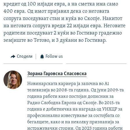
кредит од 100 илјади евра, а на сметка има само
400 евра. Од имот пријавил дека со неговата
сопруга поседуваат стан и куќа во Скопје. Накитот
на неговата сопруга вреди 22 илјади евра. Неговите
родители поседуваат 2 куќи во Гостивар градежно
земјиште во Тетово, и 3 дуќани во Гостивар.
Сподели
Follow us
Зорана Гаџовска Спасовска
Новинарската кариера ја започна во А1
телевизија во 2008-та година. Од јуни 2009-та
година работи како постојан дописник за
Радио Слободна Европа од Скопје. Во 2015-та
година е добитничка на награда од УНХЦР за
професионално известување за состојбата со
бегалците, како и на неколку признанија за
истражувачки стории. Од 2023 година работи