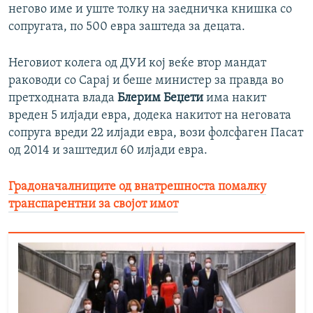
негово име и уште толку на заедничка книшка со
сопругата, по 500 евра заштеда за децата.
Неговиот колега од ДУИ кој веќе втор мандат
раководи со Сарај и беше министер за правда во
претходната влада
Блерим Беџети
има накит
вреден 5 илјади евра, додека накитот на неговата
сопруга вреди 22 илјади евра, вози фолсфаген Пасат
од 2014 и заштедил 60 илјади евра.
Градоначалниците од внатрешноста помалку
транспарентни за својот имот