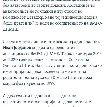
беа затворени во своите домови. Костадинов во
анкетен лист не го ставил ниту станот во
комплексот Џевахир, каде тој и живееше додека
беше пратеник“ се вели во соопштението на ВМРО-
ДПМНЕ.
Со кус имотен лист е и штипскиот градоначалник
Иван Јорданов
кој доаѓа од редовите на
опозициската ВМРО-ДПМНЕ. Тој во период од 2013
до 2020 година беше советник во Советот на
Општина Штип. На оваа функција кога дошол како
имот пријавил дека поседува само имот на
родители – една куќа од 80 м2 во Штип и кола
марка фиат купена во 1997.
Седум години подоцна кога седнал на
пратеничкото столче пријавил дека неговите