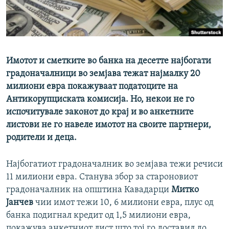
РСЕ веб страници
Имотот и сметките во банка на десетте најбогати
градоначалници во земјава тежат најмалку 20
милиони евра покажуваат податоците на
Антикорупциската комисија. Но, некои не го
испочитувале законот до крај и во анкетните
листови не го навеле имотот на своите партнери,
родители и деца.
Најбогатиот градоначалник во земјава тежи речиси
11 милиони евра. Станува збор за староновиот
градоначалник на општина Кавадарци
Митко
Јанчев
чии имот тежи 10, 6 милиони евра, плус од
банка подигнал кредит од 1,5 милиони евра,
покажува анкетниот лист што тој го доставил до