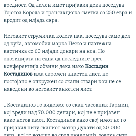
вредност. Од личен имот пријавил дека поседува
Тојотоа Корола и трансакциска сметка со 250 евра и
кредит од илјада евра.
Неговиот струмички колега пак, поседува само дел
од куќа, автомобил марка Пежо и платежна
картичка со 60 илјади денари на неа. Но
опозицијата на една од последните прес
конференција обвини дека иако
Костадин
Костадинов
има скромен анкетен лист, но
постојано е опкружен со скапи ствари кои не се
наведени во неговиот анкетен лист.
„ Костадинов го видовме со скап часовник Гармин,
кој вреди над 70.000 денари, кој не е пријавен
како негов имот. Костадинов како свој имот не го
пријавил ниту скапиот мотор Дукати од 20.000
евра, кој го возеше во сред пандемија додека сите