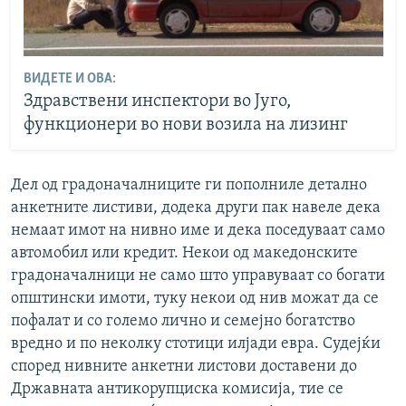
ВИДЕТЕ И ОВА:
Здравствени инспектори во Југо,
функционери во нови возила на лизинг
Дел од градоначалниците ги пополниле детално
анкетните листиви, додека други пак навеле дека
немаат имот на нивно име и дека поседуваат само
автомобил или кредит. Некои од македонските
градоначалници не само што управуваат со богати
општински имоти, туку некои од нив можат да се
пофалат и со големо лично и семејно богатство
вредно и по неколку стотици илјади евра. Судејќи
според нивните анкетни листови доставени до
Државната антикорупциска комисија, тие се