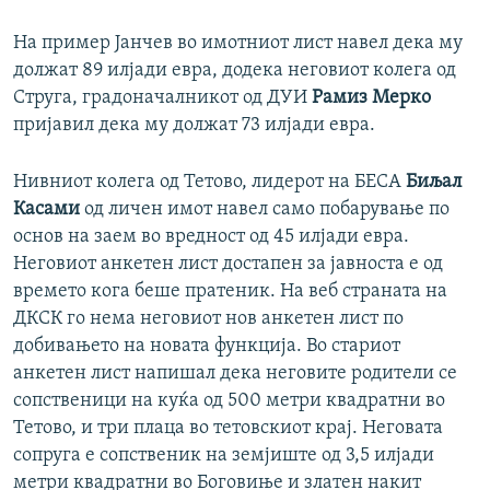
На пример Јанчев во имотниот лист навел дека му
должат 89 илјади евра, додека неговиот колега од
Струга, градоначалникот од ДУИ
Рамиз Мерко
пријавил дека му должат 73 илјади евра.
Нивниот колега од Тетово, лидерот на БЕСА
Биљал
Касами
од личен имот навел само побарување по
основ на заем во вредност од 45 илјади евра.
Неговиот анкетен лист достапен за јавноста е од
времето кога беше пратеник. На веб страната на
ДКСК го нема неговиот нов анкетен лист по
добивањето на новата функција. Во стариот
анкетен лист напишал дека неговите родители се
сопственици на куќа од 500 метри квадратни во
Тетово, и три плаца во тетовскиот крај. Неговата
сопруга е сопственик на земјиште од 3,5 илјади
метри квадратни во Боговиње и златен накит