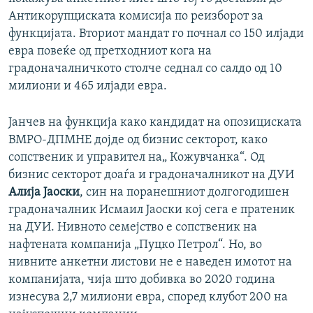
Антикорупциската комисија по реизборот за
функцијата. Вториот мандат го почнал со 150 илјади
евра повеќе од претходниот кога на
градоначалничкото столче седнал со салдо од 10
милиони и 465 илјади евра.
Јанчев на функција како кандидат на опозициската
ВМРО-ДПМНЕ дојде од бизнис секторот, како
сопственик и управител на„ Кожувчанка“. Од
бизнис секторот доаѓа и градоначалникот на ДУИ
Алија Јаоски
, син на поранешниот долгогодишен
градоначалник Исмаил Јаоски кој сега е пратеник
на ДУИ. Нивното семејство е сопственик на
нафтената компанија „Пуцко Петрол“. Но, во
нивните анкетни листови не е наведен имотот на
компанијата, чија што добивка во 2020 година
изнесува 2,7 милиони евра, според клубот 200 на