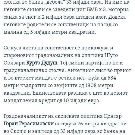
сметка во банка „дебела“ 33 илјади евра. На име на
неговите синови се заведени џип БМВ х 3, моторна
санка за снег и 2 илјади евра штеден влог. Додека
неговите родители се сопственици на насад со
малина од 5 илјади метри квадратни.
Со куса листа на сопственост се прикажува и
староновиот градоначалник на општина Шуто
Оризари
Курто Дудуш
. Тој смени партија но не и
градоначалничко столче. Анкетниот лист во првиот
и во вториот мандат е речиси ист- куќа од 584
метри квадратни со земјиште од 1808 метри
квадратни. Единствената разлика е што во новиот
мандат земал кредит од 10 илјади евра.
Градоначалникот на скопската општина Центар
Горан Герасимовски
поседува 76 метри квадратни
во Скопје и заштеда од 33 илјади евра во банка на