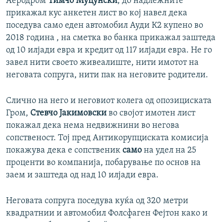
Аеродром
Тимчо Муцунски
, до надлежните
прикажал кус анкетен лист во кој навел дека
поседува само еден автомобил Ауди К2 купено во
2018 година , на сметка во банка прикажал заштеда
од 10 илјади евра и кредит од 117 илјади евра. Не го
завел нити своето живеалиште, нити имотот на
неговата сопруга, нити пак на неговите родители.
Слично на него и неговиот колега од опозициската
Гром,
Стевчо Јакимовски
во својот имотен лист
покажал дека нема недвижнини во негова
сопственост. Тој пред Антикорупциската комисија
покажува дека е сопственик
само
на удел на 25
проценти во компанија, побарување по основ на
заем и заштеда од над 10 илјади евра.
Неговата сопруга поседува куќа од 320 метри
квадратнии и автомобил Фолсфаген Фејтон како и