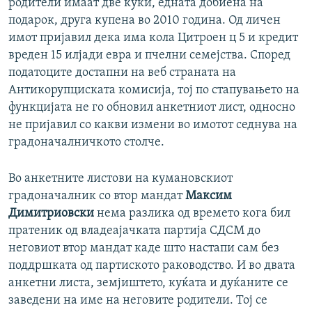
родители имаат две куќи, едната добиена на
подарок, друга купена во 2010 година. Од личен
имот пријавил дека има кола Цитроен ц 5 и кредит
вреден 15 илјади евра и пчелни семејства. Според
податоците достапни на веб страната на
Антикорупциската комисија, тој по стапувањето на
функцијата не го обновил анкетниот лист, односно
не пријавил со какви измени во имотот седнува на
градоначалничкото столче.
Во анкетните листови на кумановскиот
градоначалник со втор мандат
Максим
Димитриовски
нема разлика од времето кога бил
пратеник од владеајачката партија СДСМ до
неговиот втор мандат каде што настапи сам без
поддршката од партиското раководство. И во двата
анкетни листа, земјиштето, куќата и дуќаните се
заведени на име на неговите родители. Тој се