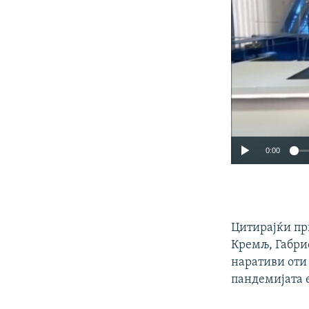
0:00
Цитирајќи пр
Кремљ, Габри
наративи оти
пандемијата е