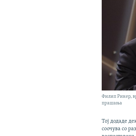
Филип Рикер, в
прашања
Тој додаде де
соочува со ра