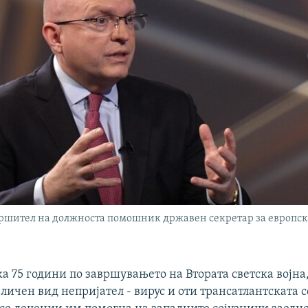
ршител на должноста помошник државен секретар за европск
ка 75 години по завршувањето на Втората светска војна,
зличен вид непријател - вирус и оти трансатлантската 