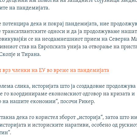
 со децении им помогна на западните сојузници заедно
ите на пандемијата.
е потенцира дека и покрај пандемијата, ние продолжу
 трансатлантските односи и да ја продолжуваме нашат
повикувајќи се на неодамнешниот прием на Северна М
ивниот став на Европската унија за отворање на прист
Скопје и Тиранa.
и врз членки на ЕУ во време на пандемијата
олема слика, историјата што ја создадовме продолжува
е го координираме економскиот одговор на кризата и
 на нашите економии“, посочи Рикер.
стакна дека го користел зборот „историја“, затоа што и
историјата и историските наративи, особено од рускио
ин“.