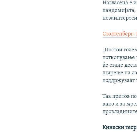
Нагласена е и
пандемијата,
незаинтереси
Столтенберг:
„Постои голе
поткопување н
ќе стане дост
ширење на ла
поддржуваат т
Таа притоа по
како и за мре
провладините
Кинески теор