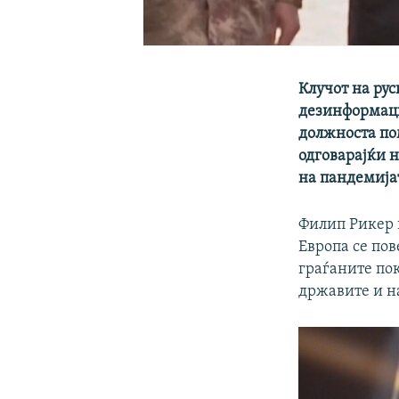
Клучот на рус
дезинформаци
должноста по
одговарајќи 
на пандемијат
Филип Рикер 
Европа се пов
граѓаните по
државите и на