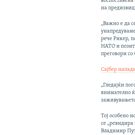
воспоставена
на предизвиц
„Важно е да с
унапредуваме
рече Рикер, 
НАТО и позит
преговори со 
Сајбер напад
„Гледајќи пог
внимателно ќ
заживувањето
Тој особено и
се „ревидира 
Владимир Пут