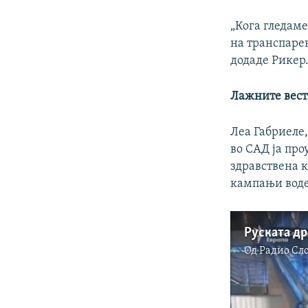
„Кога гледаме
на транспаре
додаде Рикер
Лажните вест
Леа Габриеле
во САД ја про
здравствена 
кампањи воден
Од
Радио Сл