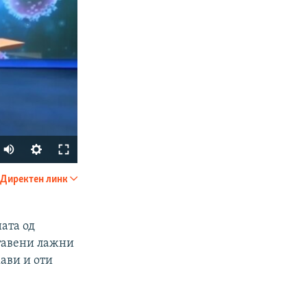
Auto
270p
Директен линк
SHARE
360p
404p
ата од
ставени лажни
1080p
ави и оти