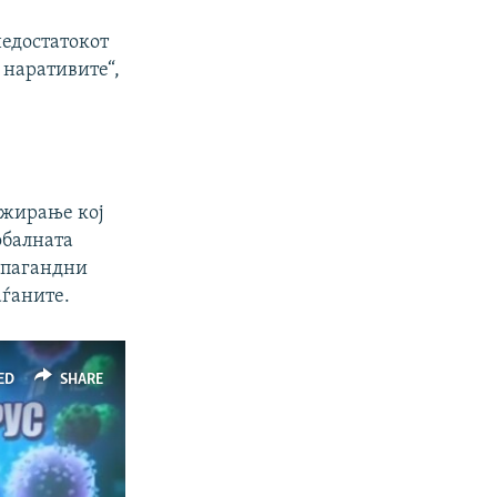
недостатокот
 наративите“,
ажирање кој
обалната
опагандни
аѓаните.
ED
SHARE