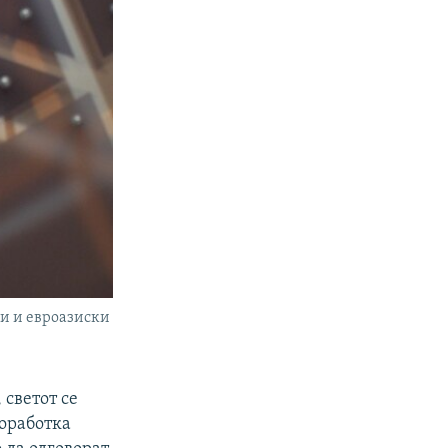
и и евроазиски
 светот се
соработка