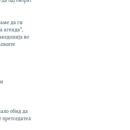
 да одговорат
ваме да ги
а агенда“,
акедонија во
апните
 и
мало обид да
т претседател