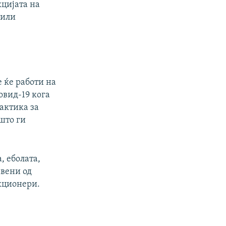
кцијата на
px
width
 или
 ќе работи на
овид-19 кога
тактика за
што ги
, еболата,
авени од
кционери.