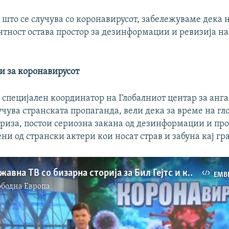
 што се случува со коронавирусот, забележуваме дека 
нтност остава простор за дезинформации и ревизија на
.
и за коронавирусот
, специјален координатор на Глобалниот центар за анг
учува странската пропаганда, вели дека за време на гл
криза, постои сериозна закана од дезинформации и пр
и од странски актери кои носат страв и забуна кај гр
Руската државна ТВ со бизарна сторија за Бил Гејтс и коронавирусот
EMB
ободна Eвропа