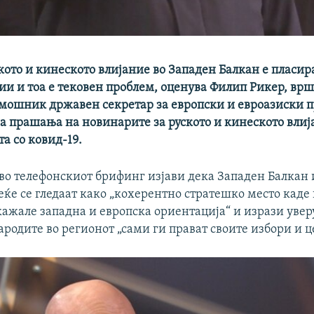
кото и кинеското влијание во Западен Балкан е пласи
и и тоа е тековен проблем, оценува Филип Рикер, врш
мошник државен секретар за европски и евроазиски 
на прашања на новинарите за руското и кинеското влиј
а со ковид-19.
во телефонскиот брифинг изјави дека Западен Балкан 
еќе се гледаат како „кохерентно стратешко место каде
кажале западна и европска ориентација“ и изрази уве
родите во регионот „сами ги прават своите избори и ц