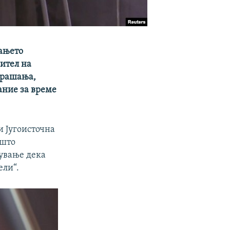
рањето
ител на
прашања,
ание за време
и Југоисточна
 што
рување дека
ели“.