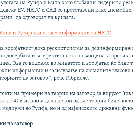
 улогата на Русија и Кина како глобални лидери во реа
 додека ЕУ, НАТО и САД се претставени како „немоќни
рани“ да одговорат на кризата.
 Кина и Русија шират дезинформации за НАТО
ма веројатност дека рускиот систем за дезинформирање
а довербата и во ефективноста на вакцината против к
апна. Ова го видовме во минатото и веројатно ќе биде 
жни информации и засилување на локалните гласови 
еориите на заговор “, рече Габриеле.
тсети на примери на теории на заговор за вирусот Зика
жата 5G и истакна дека некои од тие теории биле пост
 медиуми во Русија, но и од највисоките државни фун
ии на заговор