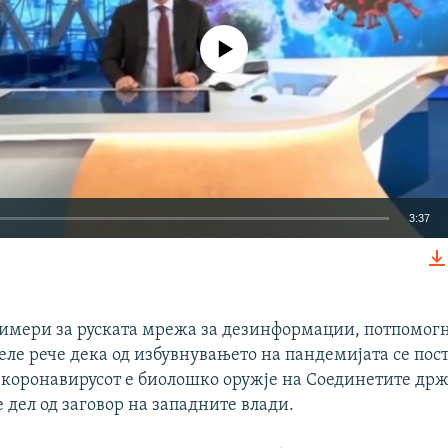
No media source currently available
3:37
EMBED
имери за руската мрежа за дезинформации, потпомогн
еле рече дека од избувнувањето на пандемијата се по
 коронавирусот е биолошко оружје на Соединетите држ
Auto
270p
360p
404p
 дел од заговор на западните влади.
1080p