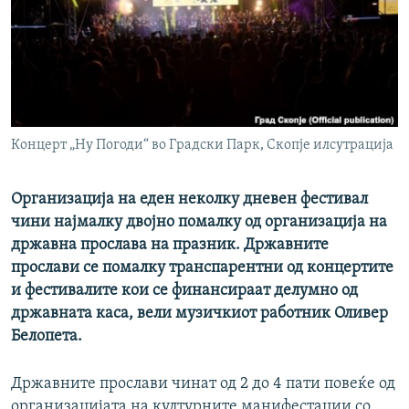
РСЕ веб страници
Концерт „Ну Погоди“ во Градски Парк, Скопје илсутрација
Организација на еден неколку дневен фестивал
чини најмалку двојно помалку од организација на
државна прослава на празник. Државните
прослави се помалку транспарентни од концертите
и фестивалите кои се финансираат делумно од
државната каса, вели музичкиот работник Оливер
Белопета.
Државните прослави чинат од 2 до 4 пати повеќе од
организацијата на културните манифестации со