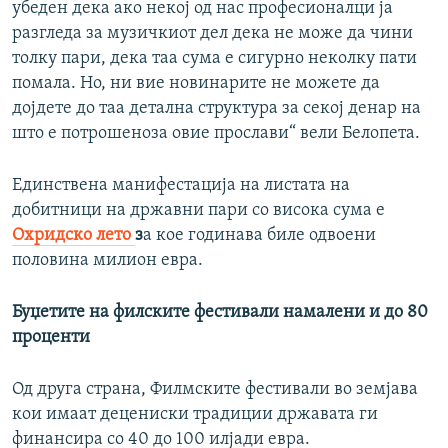
убеден дека ако некој од нас професионалци ја
разгледа за музичкиот дел дека не може да чини
толку пари, дека таа сума е сигурно неколку пати
помала. Но, ни вие новинарите не можете да
дојдете до таа детална структура за секој денар на
што е потрошеноза овие прослави“ вели Белопета.
Единствена манифестација на листата на
добитници на државни пари со висока сума е
Охридско лето
з
а кое годинава биле одвоени
половина милион евра.
Буџетите на филските фестивали намалени и до 80
проценти
Од друга страна, Филмските фестивали во земјава
кои имаат децениски традиции државата ги
финансира со 40 до 100 илјади евра.