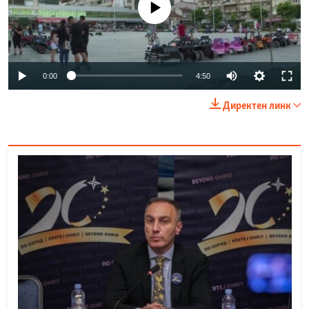
Auto
0:00
4:50
240p
Директен линк
360p
Auto
240p
360p
480p
480p
720p
720p
1080p
1080p