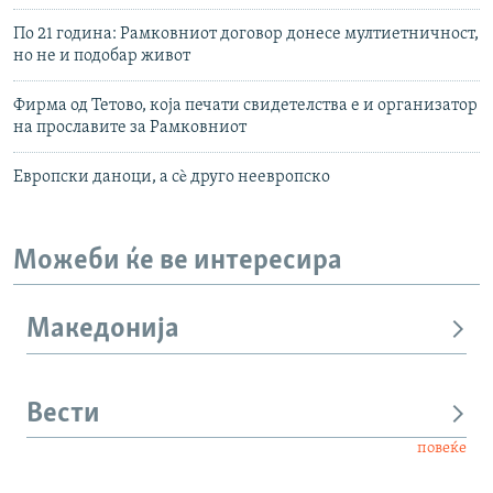
По 21 година: Рамковниот договор донесе мултиетничност,
но не и подобар живот
Фирма од Тетово, која печати свидетелствa е и организатор
на прославите за Рамковниот
Европски даноци, а сè друго неевропско
Можеби ќе ве интересира
Македонија
Вести
повеќе