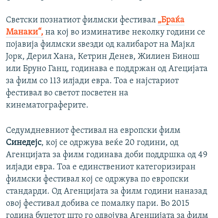
Светски познатиот филмски фестивал
„Браќа
Манаки“,
на кој во изминативе неколку години се
појавија филмски ѕвезди од калибарот на Мајкл
Јорк, Дерил Хана, Кетрин Денев, Жилиен Бинош
или Бруно Ганц, годинава е поддржан од Агецијата
за филм со 113 илјади евра. Тоа е најстариот
фестивал во светот посветен на
кинематограферите.
Седумдневниот фестивал на европски филм
Синедејс
, кој се одржува веќе 20 години, од
Агенцијата за филм годинава доби поддршка од 49
илјади евра. Тоа е единствениот категоризиран
филмски фестивал кој се одржува по европски
стандарди. Од Агенцијата за филм години наназад
овој фестивал добива се помалку пари. Во 2015
година буџетот што го одвојува Агенцијата за филм