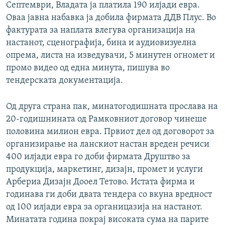
Септември, Владата ја платила 190 илјади евра.
Оваа јавна набавка ја добила фирмата ДДВ Плус. Во
фактурата за наплата влегува организација на
настанот, сценографија, бина и аудиовизуелна
опрема, листа на изведувачи, 5 минутен огномет и
промо видео од една минута, пишува во
тендерската документација.
Од друга страна пак, минатогодишната прослава на
20-годишнината од Рамковниот договор чинеше
половина милион евра. Првиот дел од договорот за
организирање на ланскиот настан вреден речиси
400 илјади евра го доби фирмата Друштво за
продукција, маркетинг, дизајн, промет и услуги
Арбериа Дизајн Дооел Тетово. Истата фирма и
годинава ги доби двата тендера со вкуна вредност
од 100 илјади евра за органицазија на настанот.
Минатата година покрај високата сума на парите