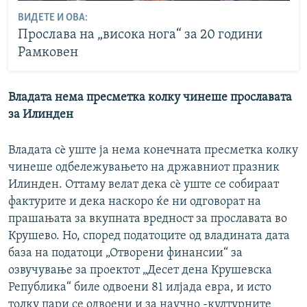
ВИДЕТЕ И ОВА:
Прослава на „висока нога“ за 20 години
Рамковен
Владата нема пресметка колку чинеше прославата
за Илинден
Владата сè уште ја нема конечната пресметка колку
чинеше одбележувањето на државниот празник
Илинден. Оттаму велат дека сè уште се собираат
фактурите и дека наскоро ќе ни одговорат на
прашањата за вкупната вредност за прославата во
Крушево. Но, според податоците од владината дата
база на податоци „Отворени финансии“ за
озвучување за проектот „Десет дена Крушевска
Република“ биле одвоени 81 илјада евра, и исто
толку пари се одвоени и за научно -културните