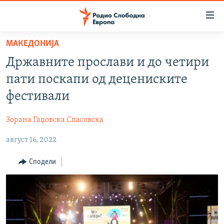
Достапни
линкови
Оди
МАКЕДОНИЈА
на
МАКЕДОНИЈА
Државните прослави и до четири
содржината
СВЕТ
Оди
пати поскапи од децениските
ВИЗУЕЛНО
на
фестивали
главната
ВЕСТИ
навигација
Зорана Гаџовска Спасовска
ШТО ТРЕБА ДА ЗНАЕТЕ
Премини
на
август 16, 2022
ПРИЈАВИ СЕ ЗА ЊУЗЛЕТЕР
пребарување
ПОДКАСТ ЗОШТО?
Сподели
СЛЕДЕТЕ НЕ