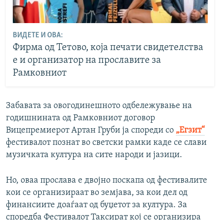
ВИДЕТЕ И ОВА:
Фирма од Тетово, која печати свидетелствa
е и организатор на прославите за
Рамковниот
Забавата за овогодинешното одбележување на
годишнината од Рамковниот договор
Вицепремиерот Артан Груби ја спореди со
„Егзит“
фестивалот познат во светски рамки каде се слави
музичката култура на сите народи и јазици.
Но, оваа прослава е двојно поскапа од фестивалите
кои се организираат во земјава, за кои дел од
финансиите доаѓаат од буџетот за култура. За
споредба Фестивалот Таксират кој се организира