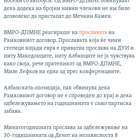
носени со автобуси. Од ВМРО-ДПМНЕ обвинуваат
дека додека на бројни нивни членови не им било
дозволено да пристапат до Мечкин Камен.
ВМРО-ДПМНЕ реагираше на
прославата
на
Рамковниот договор. Прославата која ќе чини
стотици илјади евра е приватна прослава на ДУИ и
ниту Македонците, ниту Албанците не ја чувствува
како своја, рече пратеникот од ВМРО-ДПМНЕ,
Миле Лефков на една од прес конференциите.
Албанската опозиција, пак обвинува дека
Рамковниот договор не е спроведен до крај и дека
одбележувањето на годишнината е само партиска
забава.
Минатогодишната прослава за одбележување на
30-годишнината од Денот на независноста 8