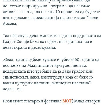
техника и платно надвор за прикажување, да
донесеме и придружна програма, да платиме
летови за гости, тоа не е ни 10 проценти од буџетот
што е доволен за реализација на фестивалот“ вели
Арсова.
Таа објаснува дека минатата година поддршката од
Градот Скопје била во подем, но годинава таа е
девастирана и десеткувана.
„Оваа година одбележуваме и јубилеј 50 години од
постоење на Младинскиот културен центар,
поддршката што требаше да ја даде градот кон
единствената јавна институција која се бави со
вакви културни настани, очигледно изостана“,
додава таа.
Познатиот театарски фестивал
МОТ
( Млад отворен