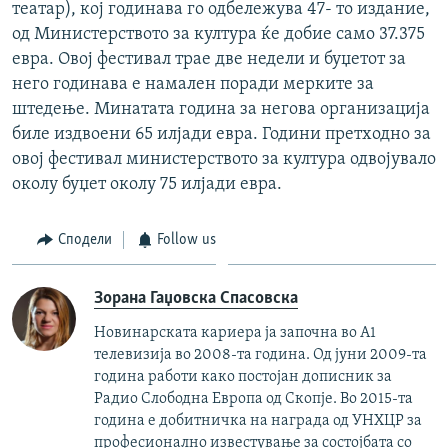
театар), кој годинава го одбележува 47- то издание,
од Министерството за култура ќе добие само 37.375
евра. Овој фестивал трае две недели и буџетот за
него годинава е намален поради мерките за
штедење. Минатата година за негова организација
биле издвоени 65 илјади евра. Години претходно за
овој фестивал министерството за култура одвојувало
околу буџет околу 75 илјади евра.
Сподели
Follow us
Зорана Гаџовска Спасовска
Новинарската кариера ја започна во А1
телевизија во 2008-та година. Од јуни 2009-та
година работи како постојан дописник за
Радио Слободна Европа од Скопје. Во 2015-та
година е добитничка на награда од УНХЦР за
професионално известување за состојбата со