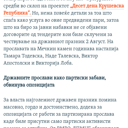
средби во склоп на проектот
„Десет дена Крушевска
Република“.
Но, нема повеќе детали за тоа што
спаѓа како услуга во овие предвидени пари, затоа
што на биро за јавни набавки не се објавени
договорите од тендерите кои биле склучени за
чествување на државниот празник 2 Август. На
прославата на Мечкин камен годинава настапија
Тамара Тодевска, Наде Талевска, Виктор
Апостолски и Викторија Лоба.
Државните прослави како партиски забави,
обвинува опозицијата
За власта најголемиот државен празник помина
масовно, гордо и достоинствено, додека за
опозицијата се работи за партизирана прослава
каде биле присутни само партиски активисти