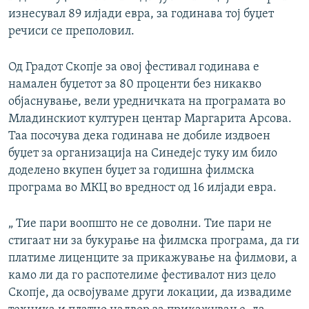
изнесувал 89 илјади евра, за годинава тој буџет
речиси се преполовил.
Од Градот Скопје за овој фестивал годинава е
намален буџетот за 80 проценти без никакво
објаснување, вели уредничката на програмата во
Младинскиот културен центар Маргарита Арсова.
Таа посочува дека годинава не добиле издвоен
буџет за организација на Синедејс туку им било
доделено вкупен буџет за годишна филмска
програма во МКЦ во вредност од 16 илјади евра.
„ Тие пари воопшто не се доволни. Тие пари не
стигаат ни за букурање на филмска програма, да ги
платиме лиценците за прикажување на филмови, а
камо ли да го распотелиме фестивалот низ цело
Скопје, да освојуваме други локации, да извадиме