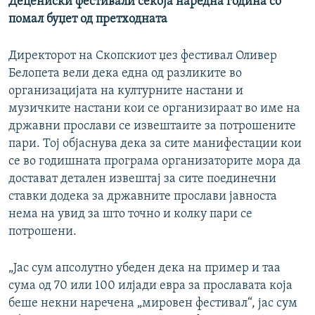
Децениски фестивали секоја наредна година со
помал буџет од претходната
Директорот на Скопскиот џез фестивал Оливер
Белопета вели дека една од разликите во
организацијата на културните настани и
музичките настани кои се организираат во име на
државни прослави се извештаите за потрошените
пари. Тој објаснува дека за сите манифестации кои
се во годишната програма организаторите мора да
достават детален извештај за сите поединечни
ставки додека за државните прослави јавноста
нема на увид за што точно и колку пари се
потрошени.
„Јас сум апсолутно убеден дека на пример и таа
сума од 70 или 100 илјади евра за прославата која
беше некни наречена „мировен фестивал“, јас сум