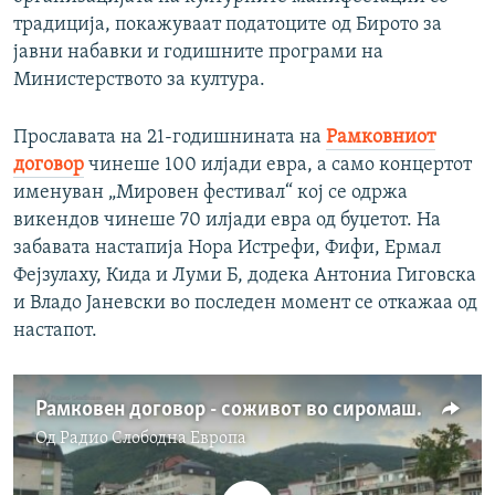
традиција, покажуваат податоците од Бирото за
јавни набавки и годишните програми на
Министерството за култура.
Прославата на 21-годишнината на
Рамковниот
договор
чинеше 100 илјади евра, а само концертот
именуван „Мировен фестивал“ кој се одржа
викендов чинеше 70 илјади евра од буџетот. На
забавата настапија Нора Истрефи, Фифи, Ермал
Фејзулаху, Кида и Луми Б, додека Антониа Гиговска
и Владо Јаневски во последен момент се откажаа од
настапот.
Рамковен договор - соживот во сиромаштија
Од
Радио Слободна Eвропа
No media source currently available