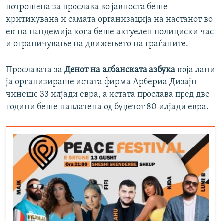
потрошена за прослава во јавноста беше
критикувана и самата организација на настанот во
ек на пандемија кога беше актуелен полициски час
и ограничување на движењето на граѓаните.
Прославата за
Денот на албанската азбука
која лани
ја организираше истата фирма Арбериа Дизајн
чинеше 33 илјади евра, а истата прослава пред две
години беше наплатена од буџетот 80 илјади евра.