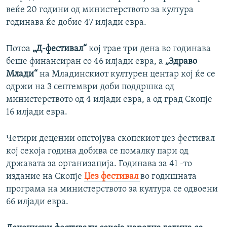
веќе 20 години од министерството за култура
годинава ќе добие 47 илјади евра.
Потоа
„Д-фестивал“
кој трае три дена во годинава
беше финансиран со 46 илјади евра, а
„Здраво
Млади“
на Младинскиот културен центар кој ќе се
одржи на 3 септември доби поддршка од
министерството од 4 илјади евра, а од град Скопје
16 илјади евра.
Четири децении опстојува скопскиот џез фестивал
кој секоја година добива се помалку пари од
државата за организација. Годинава за 41 -то
издание на Скопје
Џез фестивал
во годишната
програма на министерството за култура се одвоени
66 илјади евра.