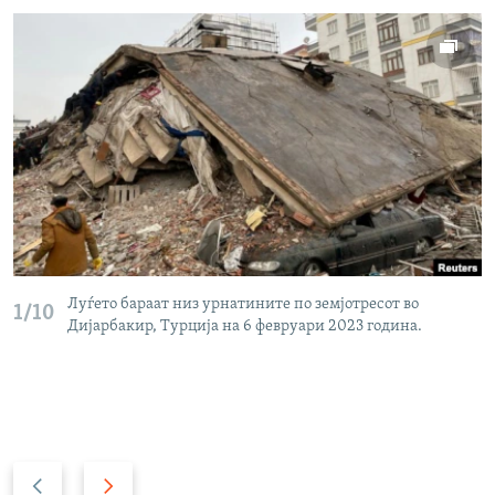
Луѓето бараат низ урнатините по земјотресот во
1/10
Дијарбакир, Турција на 6 февруари 2023 година.
P
N