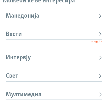
Можеби ќе ве интересира
Македонија
Вести
повеќе
Интервју
Свет
Мултимедиа