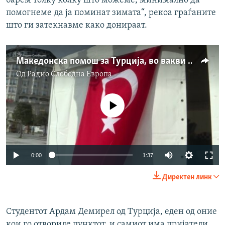
барем толку колку што можеме, минимално да
помогнеме да ја поминат зимата“, рекоа граѓаните
што ги затекнавме како донираат.
Македонска помош за Турција, во вакви времиња важна е солидарноста
Од
Радио Слободна Eвропа
No media source currently available
Auto
0:00
1:37
240p
Директен линк
360p
Auto
240p
360p
480p
480p
Студентот Ардам Демирел од Турција, еден од оние
кои го отвориле пунктот, и самиот има пријатели
720p