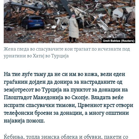
РСЕ веб страници
Жена гледа во спасувачите кои трагаат по исчезнати под
урнатини во Хатај во Турција
На тие луѓе таму да не си им во кожа, вели еден
граѓанин дојден да донира за настраданите од
земјотресот во Турција на пунктот за донации на
Плоштадот Македонија во Скопје. Владата веќе
испрати спасувачки тимови, Црвениот крст отвори
телефонски броеви за донации, а многу општини
најавија помош.
Ќебиња, топла зимска облека и обувки, пакети со