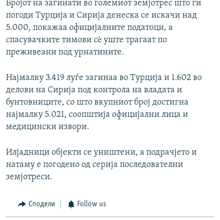
Бројот на загинати во големиот земјотрес што ги
погоди Турција и Сирија денеска се искачи над
5.000, покажаа официјалните податоци, а
спасувачките тимови сè уште трагаат по
преживеани под урнатините.
Најмалку 3.419 луѓе загинаа во Турција и 1.602 во
делови на Сирија под контрола на владата и
бунтовниците, со што вкупниот број достигна
најмалку 5.021, соопштија официјални лица и
медицински извори.
Илјадници објекти се уништени, а подрачјето и
натаму е погодено од серија последователни
земјотреси.
Сподели
Follow us