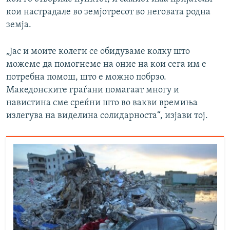
720p
1080p
кои настрадале во земјотресот во неговата родна
1080p
земја.
„Јас и моите колеги се обидуваме колку што
можеме да помогнеме на оние на кои сега им е
потребна помош, што е можно побрзо.
Македонските граѓани помагаат многу и
навистина сме среќни што во вакви времиња
излегува на виделина солидарноста“, изјави тој.