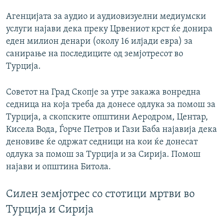
Агенцијата за аудио и аудиовизуелни медиумски
услуги најави дека преку Црвениот крст ќе донира
еден милион денари (околу 16 илјади евра) за
санирање на последиците од земјотресот во
Турција.
Советот на Град Скопје за утре закажа вонредна
седница на која треба да донесе одлука за помош за
Турција, а скопските општини Аеродром, Центар,
Кисела Вода, Ѓорче Петров и Гази Баба најавија дека
деновиве ќе одржат седници на кои ќе донесат
одлука за помош за Турција и за Сирија. Помош
најави и општина Битола.
Силен земјотрес со стотици мртви во
Турција и Сирија