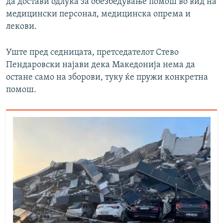
да достави одлука за обезбедување помош во вид на
медицински персонал, медицинска опрема и
лекови.
Уште пред седницата, претседателот Стево
Пендаровски најави дека Македонија нема да
остане само на зборови, туку ќе пружи конкретна
помош.