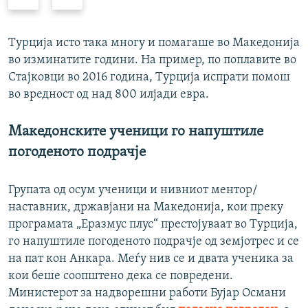
r
e
e
x
v
t
Турција исто така многу и помагаше во Македонија
i
s
во изминатите години. На пример, по поплавите во
o
l
Стајковци во 2016 година, Турција испрати помош
u
i
во вредност од над 800 илјади евра.
s
d
s
e
Македонските ученици го напуштиле
l
погоденото подрачје
i
d
Групата од осум ученици и нивниот ментор/
e
наставник, државјани на Македонија, кои преку
програмата „Еразмус плус“ престојуваат во Турција,
го напуштиле погоденото подрачје од земјотрес и се
на пат кон Анкара. Меѓу нив се и двата ученика за
кои беше соопштено дека се повредени.
Министерот за надворешни работи Бујар Османи