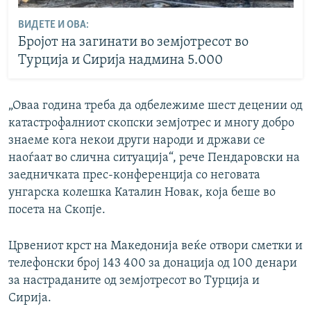
ВИДЕТЕ И ОВА:
Бројот на загинати во земјотресот во
Турција и Сирија надмина 5.000
„Оваа година треба да одбележиме шест децении од
катастрофалниот скопски земјотрес и многу добро
знаеме кога некои други народи и држави се
наоѓаат во слична ситуација“, рече Пендаровски на
заедничката прес-конференција со неговата
унгарска колешка Каталин Новак, која беше во
посета на Скопје.
Црвениот крст на Македонија веќе отвори сметки и
телефонски број 143 400 за донација од 100 денари
за настраданите од земјотресот во Турција и
Сирија.