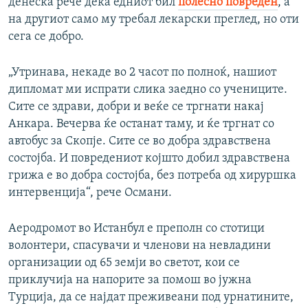
денеска рече дека едниот бил
полесно повреден
, а
на другиот само му требал лекарски преглед, но оти
сега се добро.
„Утринава, некаде во 2 часот по полноќ, нашиот
дипломат ми испрати слика заедно со учениците.
Сите се здрави, добри и веќе се тргнати накај
Анкара. Вечерва ќе останат таму, и ќе тргнат со
автобус за Скопје. Сите се во добра здравствена
состојба. И повредениот којшто добил здравствена
грижа е во добра состојба, без потреба од хируршка
интервенција“, рече Османи.
Аеродромот во Истанбул е преполн со стотици
волонтери, спасувачи и членови на невладини
организации од 65 земји во светот, кои се
приклучија на напорите за помош во јужна
Турција, да се најдат преживеани под урнатините,