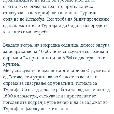
припадниците на АРМ би требало веќе да се
стигнати, со оглед на тоа што претпладнево
отпатуваа со комерцијален авион на Туркиш
ерлајнс до Истанбул. Тие треба да бидат пречекани
од надлежните во Турција и да бидат распоредени
каде што има потреба.
Владата вчера, на вонредна седница, донесе одлука
за испраќање на 40 обучени спасувачи со возила и
опрема и 24 припадници на АРМ со две трагачки
кучиња.
Меѓу спасувачите има пожарникари од Струмица и
од Тетово, кои утринава во 9 часот со возила и
опрема за спасување од урнатини, тргнале за
Турција. Со оглед дека се работи за оддалеченост од
1800 километри, очекуваат да пристигнат во
погодените подрачја утре вечер и да се задржат во
Турција најмалку десетина дена.