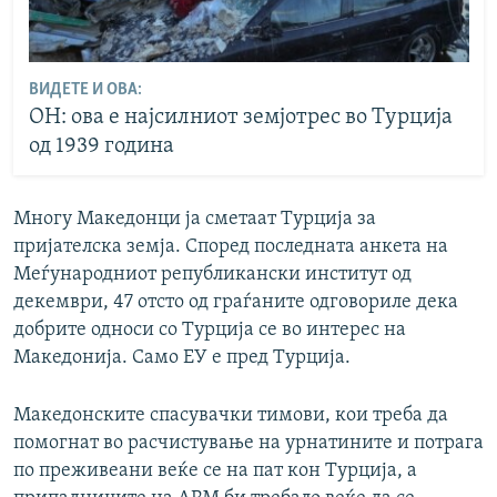
ВИДЕТЕ И ОВА:
ОН: ова е најсилниот земјотрес во Турција
од 1939 година
Многу Македонци ја сметаат Турција за
пријателска земја. Според последната анкета на
Меѓународниот републикански институт од
декември, 47 отсто од граѓаните одговориле дека
добрите односи со Турција се во интерес на
Македонија. Само ЕУ е пред Турција.
Македонските спасувачки тимови, кои треба да
помогнат во расчистување на урнатините и потрага
по преживеани веќе се на пат кон Турција, а