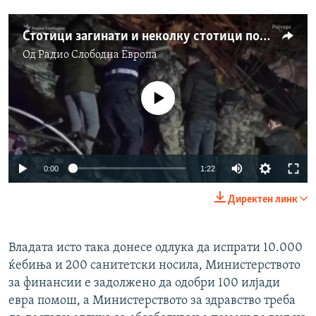
Стотици загинати и неколку стотици повредени во земјотрес во Турција
Од
Радио Слободна Eвропа
No media source currently available
Auto
0:00
1:22
240p
Директен линк
360p
Auto
240p
360p
480p
480p
Владата исто така донесе одлука да испрати 10.000
ќебиња и 200 санитетски носила, Министерството
720p
720p
1080p
за финансии е задолжено да одобри 100 илјади
1080p
евра помош, а Министерството за здравство треба