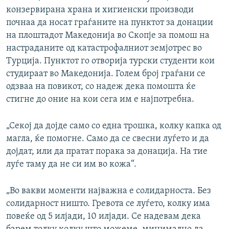
конзервирана храна и хигиенски производи
почнаа да носат граѓаните на пунктот за донации
на плоштадот Македонија во Скопје за помош на
настраданите од катастрофалниот земјотрес во
Турција. Пунктот го отворија турски студенти кои
студираат во Македонија. Голем број граѓани се
одзваа на повикот, со надеж дека помошта ќе
стигне до оние на кои сега им е најпотребна.
„Секој да дојде само со една трошка, колку капка од
магла, ќе помогне. Само да се свесни луѓето и да
дојдат, или да пратат порака за донација. На тие
луѓе таму да не си им во кожа“.
„Во вакви моменти најважна е солидарноста. Без
солидарност ништо. Гревота се луѓето, колку има
повеќе од 5 илјади, 10 илјади. Се надевам дека