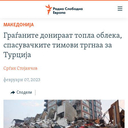
Достапни
линкови
Оди
МАКЕДОНИЈА
на
МАКЕДОНИЈА
Граѓаните донираат топла облека,
содржината
СВЕТ
Оди
спасувачките тимови тргнаа за
ВИЗУЕЛНО
на
Турција
главната
ВЕСТИ
навигација
Срѓан Стојанчов
ШТО ТРЕБА ДА ЗНАЕТЕ
Премини
на
февруари 07, 2023
ПРИЈАВИ СЕ ЗА ЊУЗЛЕТЕР
пребарување
ПОДКАСТ ЗОШТО?
Сподели
СЛЕДЕТЕ НЕ