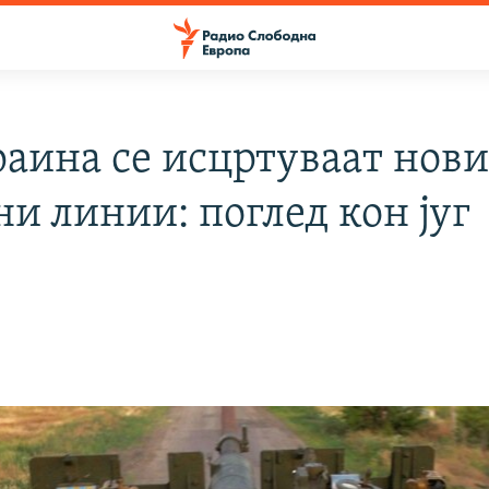
раина се исцртуваат нов
и линии: поглед кон југ