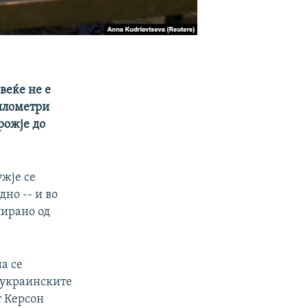
 веќе не е
километри
рожје до
ужје се
дно -- и во
пирано од
а се
 украинските
т Керсон