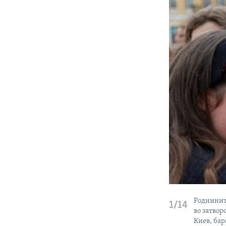
Роднинит
1/14
во затвор
Киев, бар