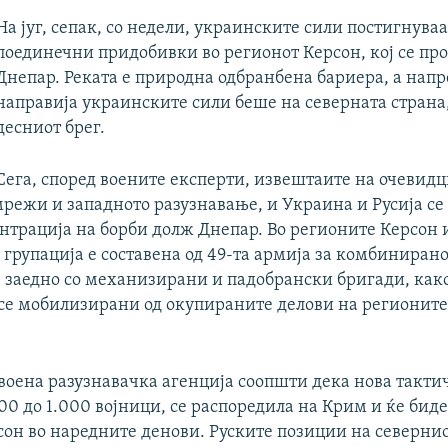
На југ, сепак, со недели, украинските сили постигнува
поединечни придобивки во регионот Керсон, кој се про
Днепар. Реката е природна одбранбена бариера, а напр
направија украинските сили беше на северната страна
десниот брег.
Сега, според воените експерти, извештаите на очевидц
режи и западното разузнавање, и Украина и Русија се
нтрација на борби долж Днепар. Во регионите Керсон 
 групација е составена од 49-та армија за комбиниран
 заедно со механизирани и падобрански бригади, как
се мобилизирани од окупираните делови на регионит
воена разузнавачка агенција соопшти дека нова тактич
800 до 1.000 војници, се распоредила на Крим и ќе бид
сон во наредните денови. Руските позиции на севернио