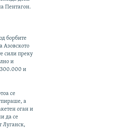
на Пентагон.
 од борбите
на Азовското
те сили преку
елно и
 300.000 и
тоа се
упираше, а
акетен оган и
и да се
т Луганск,