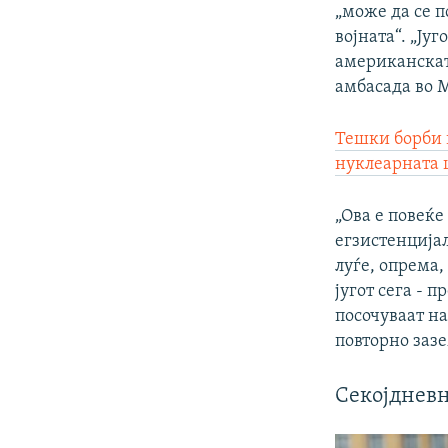
„може да се п
војната“. „Ју
американскат
амбасада во 
Тешки борби 
нуклеарната 
„Ова е повеќе 
егзистенција
луѓе, опрема,
југот сега - п
посочуваат на
повторно заз
Секојдневн