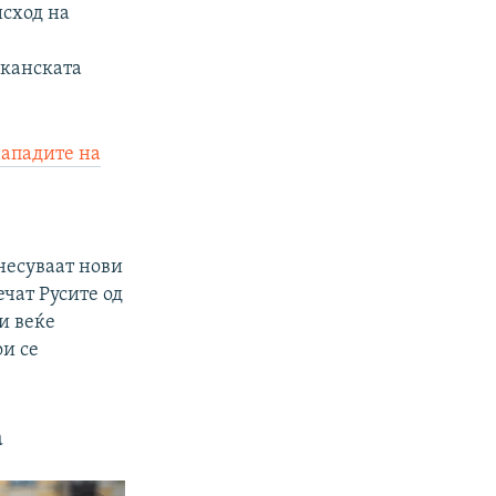
исход на
иканската
нападите на
несуваат нови
ечат Русите од
ти веќе
ои се
а