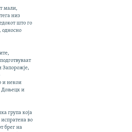
ат мали,
тега низ
едокот што го
, односно
ите,
 подготвуваат
и Запорожје,
о
о и некои
е Доњецк и
ка група која
е испратена во
т брег на