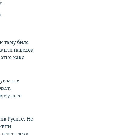
e
x
и,
v
t
о
i
s
o
l
u
i
s
d
би таму биле
s
e
данти наведоа
l
јатно како
i
d
e
уваат се
ласт,
врзува со
ив Русите. Не
зивни
изгледа дека