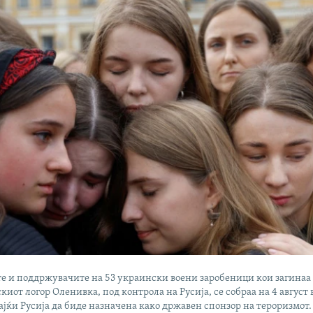
е и поддржувачите на 53 украински воени заробеници кои загинаа
скиот логор Оленивка, под контрола на Русија, се собраа на 4 август 
ајќи Русија да биде назначена како државен спонзор на тероризмот.