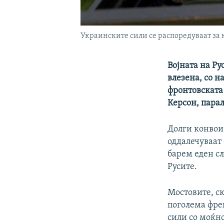
Украинските сили се распоредуваат за к
Војната на Ру
влезена, со 
фронтовската 
Керсон, парал
Долги конвои 
оддалечуваат 
барем еден с
Русите.
Мостовите, с
поголема фре
сили со моќно