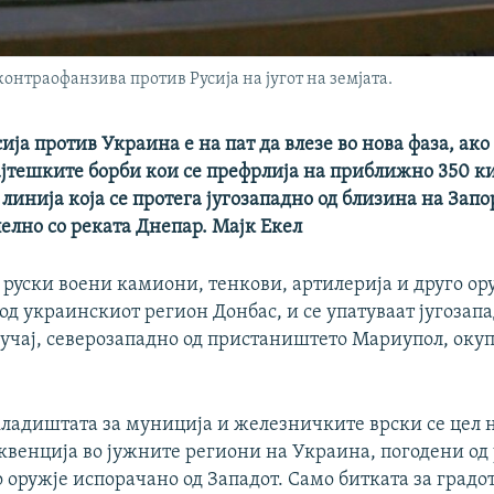
онтраофанзива против Русија на југот на земјата.
сија против Украина е на пат да влезе во нова фаза, ако
најтешките борби кои се префрлија на приближно 350 
линија која се протега југозападно од близина на Запо
елно со реката Днепар. Мајк Екел
руски воени камиони, тенкови, артилерија и друго ор
од украинскиот регион Донбас, и се упатуваат југозапа
лучај, северозападно од пристаништето Мариупол, оку
кладиштата за муниција и железничките врски се цел н
квенција во јужните региони на Украина, погодени од
 оружје испорачано од Западот. Само битката за градо