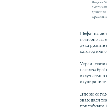
Додека Мо
американ
докази за
предизвик
Шефот на реги
повторно заз
дека руските 
одговор или 
Украинската а
поголем број 
вклучително и
окупираниот 
„Тие не се го
знам дали тоа
придобивки. И