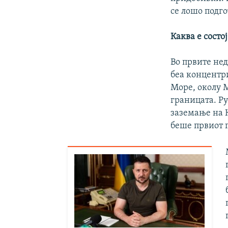
се лошо подго
Каква е состо
Во првите нед
беа концентри
Море, околу М
границата. Ру
заземање на 
беше првиот 