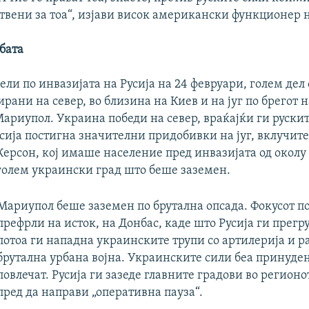
твени за тоа“, изјави висок американски функционер 
јбата
ели по инвазијата на Русија на 24 февруари, голем дел
рани на север, во близина на Киев и на југ по брегот 
ариупол. Украина победи на север, враќајќи ги руски
сија постигна значителни придобивки на југ, вклучит
Керсон, кој имаше население пред инвазијата од околу
голем украински град што беше заземен.
Мариупол беше заземен по брутална опсада. Фокусот по
префрли на исток, на Донбас, каде што Русија ги прегр
потоа ги нападна украинските трупи со артилерија и р
брутална урбана војна. Украинските сили беа принуден
повлечат. Русија ги зазеде главните градови во регионо
пред да направи „оперативна пауза“.