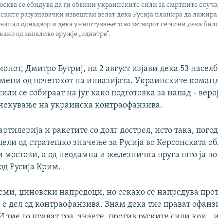
сква се обидува да ги обвини украинските сили за смртните случа
ските разузнавачки извештаи велат дека Русија планира да лажира
 напад однадвор и дека уништувањето во затворот се чини дека бил
ано од запаливо оружје „однатре“.
онот, Дмитро Бутриј, на 2 август изјави дека 53 насел
емени од почетокот на инвазијата. Украинските коман
сили се собираат на југ како подготовка за напад - веро
очекување на украинска контраофанзива.
ртилерија и ракетите со долг дострел, исто така, погод
цели од стратешко значење за Русија во Керсонската об
 мостови, а од неодамна и железничка пруга што ја по
од Русија Крим.
леми, џиновски напредоци, но секако се напредува прот
 е дел од контраофанзива. Знам дека тие прават офан
 тие го прават тоа, знаете, против руските сили кои...