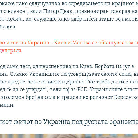
окаже како одлучувачка во одредувањето на крајниот 
гот е клучен“, вели Питер Цвак, пензиониран генерал на
а армија, кој служеше како одбранбен аташе во амер
Москва.
во источна Украина - Киев и Москва се обвинуваат за 
централа
од само тест, од перспектива на Киев. Борбата на југ е
лна. Секако Украинците ги усовршуваат своите сили, в
 но пред сè, тоа е егзистенцијално. Тие треба да ги извл
ред сè да се утврдат“, вели тој за РСЕ. Украинските влас
 зголемен број на села и градови во регионот Керсон к
емени.
иот живот во Украина под руската офанзив