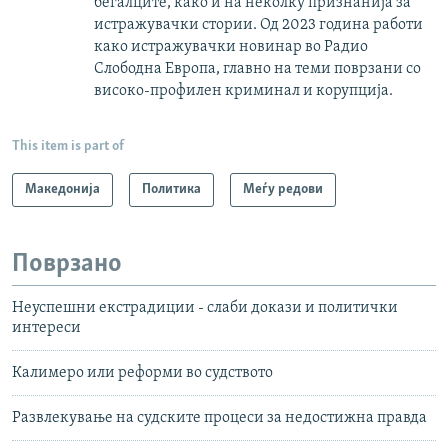
бегалците, како и на неколку признанија за
истражувачки стории. Од 2023 година работи
како истражувачки новинар во Радио
Слободна Европа, главно на теми поврзани со
високо-профилен криминал и корупција.
This item is part of
Македонија
Политика
Меѓу редови
Поврзано
Неуспешни екстрадиции - слаби докази и политички
интереси
Калимеро или реформи во судството
Развлекување на судските процеси за недостижна правда