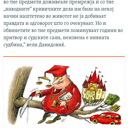
во тие предмети доживеале премрежја и со тие
„наводните“ кривичните дела им било на некој
начин наштетено во животот не ја добиваат
правдата и одговорот што го очекуваат. Но и
обвинетите во тие предмети поминуваат години во
притвор и судските сали, неизвена е нивната
судбина,“ вели Давидовиќ.