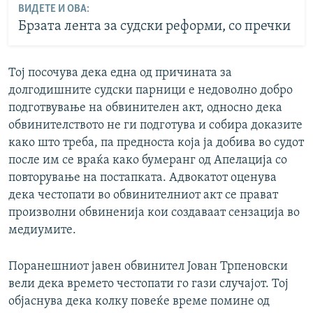
ВИДЕТЕ И ОВА:
Брзата лента за судски реформи, со пречки
Тој посочува дека една од причината за
долгодишните судски парници е недоволно добро
подготвување на обвинителен акт, односно дека
обвинителството не ги подготува и собира доказите
како што треба, па предноста која ја добива во судот
после им се враќа како бумеранг од Апелација со
повторување на постапката. Адвокатот оценува
дека честопати во обвинителниот акт се прават
произволни обвиненија кои создаваат сензација во
медиумите.
Поранешниот јавен обвинител Јован Трпеновски
вели дека времето честопати го гази случајот. Тој
објаснува дека колку повеќе време помине од