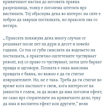
кривичниот настан до неговата правна
разрешница, толку е поголема штетата врз
вистината. Тој објаснува дека во интерес на сите е
побрзо да заврши постапката, но праксата ова го
негира.
„ Праксата покажува дека многу случаи се
решаваат после пет па дури и десет и повеќе
години. Со тоа се губи смислата на водењето на
постапката, а практично оштетените чуствуваат
револт, кој со право го чуствуваат, затоа што бараат
правда и одговори. Позната е онаа максима
правдата е бавна, но важно е да ги стигне
извршителите. Но, не е така. Треба да ги стигне во
време кога настанот е свеж, кога интересот на
јавноста е голем, за да може да има поголем ефект,
не само врз сторителите на кривичното дело, туку
да има и воспитен ефект кон другите,“ вели