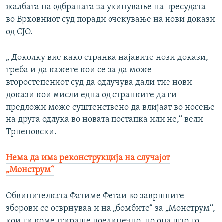
жалбата на одбраната за укинување на пресудата
во Врховниот суд поради очекување на нови докази
од СЈО.
„ Доколку вие како странка најавите нови докази,
треба и да кажете кои се за да може
второстепениот суд да одлучува дали тие нови
докази кои мисли една од странките да ги
предложи може суштенствено да влијаат во носење
на друга одлука во новата постапка или не,“ вели
Трпеновски.
Нема да има реконструкција на случајот
„Монструм“
Обвинителката Фатиме Фетаи во завршните
зборови се осврнуваа и на „бомбите“ за „Монструм“,
кои ги коментираше поединечно, но она што го