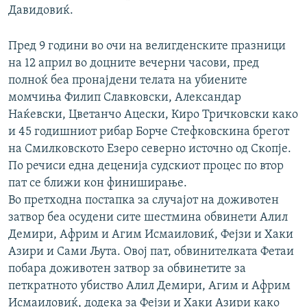
Давидовиќ.
Пред 9 години во очи на велигденските празници
на 12 април во доцните вечерни часови, пред
полноќ беа пронајдени телата на убиените
момчиња Филип Славковски, Александар
Наќевски, Цветанчо Ацески, Киро Тричковски како
и 45 годишниот рибар Борче Стефковскина брегот
на Смилковското Езеро северно источно од Скопје.
По речиси една деценија судскиот процес по втор
пат се ближи кон финиширање.
Во претходна постапка за случајот на доживотен
затвор беа осудени сите шестмина обвинети Алил
Демири, Африм и Агим Исмаиловиќ, Фејзи и Хаки
Азири и Сами Љута. Овој пат, обвинителката Фетаи
побара доживотен затвор за обвинетите за
петкратното убиство Алил Демири, Агим и Африм
Исмаиловиќ, додека за Фејзи и Хаки Азири како