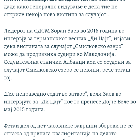
даде како генерално видување е дека тие не
откриле некоја нова вистина за случајот .
Лидерот на СДСМ Зоран Заев во 2015 година во
интервју за германскиот весник „Ди Цајт“, изјави
дека вистината за случајот „Смилковско езеро“
може да предизвика судири во Македонија.
Седумтемина етнички Албанци кои се осудени за
случајот Смилковско езеро се невини, рече тогаш
тој.
„Тие неправедно седат во затвор“, вели Заев во
интервјуто за „Ди Цајт“ кое го пренесе Дојче Веле во
мај 2015 година.
Фетаи дел од пет часовните завршни зборови не се
откажа од првната квалификација на делото