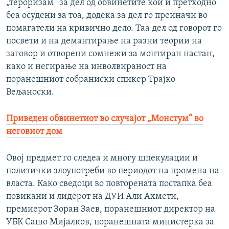
„тероризам“ за дел од обвинетите кои и претходно
беа осудени за тоа, додека за дел го преиначи во
помагатели на кривично дело. Таа дел од говорот го
посвети и на демантирање на разни теории на
заговор и отворени сомнежи за монтиран настан,
како и негирање на инволвираност на
поранешниот собраниски спикер Трајко
Вељаноски.
Приведен обвинетиот во случајот „Монстум“ во
неговиот дом
Овој предмет го следеа и многу шпекулации и
политички злоупотреби во периодот на промена на
власта. Како сведоци во повторената постапка беа
повикани и лидерот на ДУИ Али Ахмети,
премиерот Зоран Заев, поранешниот директор на
УБК Сашо Мијалков, поранешната министерка за