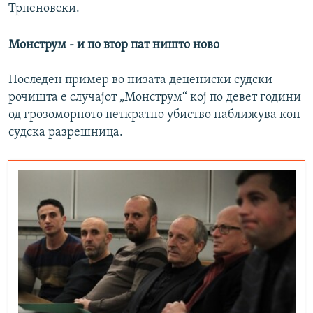
Трпеновски.
Монструм - и по втор пат ништо ново
Последен пример во низата децениски судски
рочишта е случајот „Монструм“ кој по девет години
од грозоморното петкратно убиство наближува кон
судска разрешница.