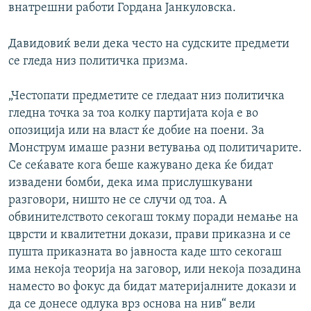
внатрешни работи Гордана Јанкуловска.
Давидовиќ вели дека често на судските предмети
се гледа низ политичка призма.
„Честопати предметите се гледаат низ политичка
гледна точка за тоа колку партијата која е во
опозиција или на власт ќе добие на поени. За
Монструм имаше разни ветувања од политичарите.
Се сеќавате кога беше кажувано дека ќе бидат
извадени бомби, дека има прислушкувани
разговори, ништо не се случи од тоа. А
обвинителството секогаш токму поради немање на
цврсти и квалитетни докази, прави приказна и се
пушта приказната во јавноста каде што секогаш
има некоја теорија на заговор, или некоја позадина
наместо во фокус да бидат материјалните докази и
да се донесе одлука врз основа на нив“ вели