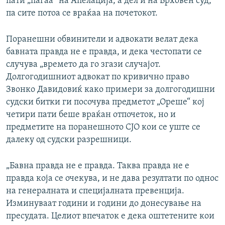
пати „паѓаа“ на Апелација, а дел и на Врховен суд,
па сите потоа се враќаа на почетокот.
Поранешни обвинители и адвокати велат дека
бавната правда не е правда, и дека честопати се
случува „времето да го згази случајот.
Долгогодишниот адвокат по кривично право
Звонко Давидовиќ како примери за долгогодишни
судски битки ги посочува предметот „Ореше“ кој
четири пати беше враќан отпочеток, но и
предметите на поранешното СЈО кои се уште се
далеку од судски разрешници.
„Бавна правда не е правда. Таква правда не е
правда која се очекува, и не дава резултати по однос
на генералната и специјалната превенција.
Изминуваат години и години до донесување на
пресудата. Целиот впечаток е дека оштетените кои