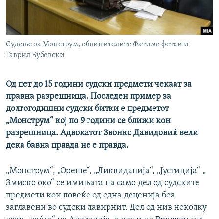
РСЕ веб страници
Судење за Монструм, обвинителите Фатиме фетаи и
Гаврил Бубевски
Од пет до 15 години судски предмети чекаат за
правна разрешница. Последен пример за
долгогодишни судски битки е предметот
„Монструм“ кој по 9 години се ближи кон
разрешница. Адвокатот Звонко Давидовиќ вели
дека бавна правда не е правда.
„Монструм“, „Ореше“, „Ликвидација“, „Јустиција“ „
Змиско око“ се имињата на само дел од судските
предмети кои повеќе од една деценија беа
заглавени во судски лавирнит. Дел од нив неколку