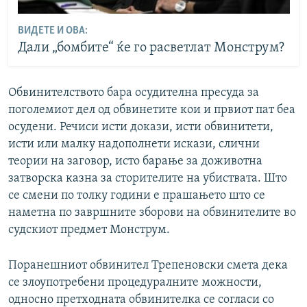
ВИДЕТЕ И ОВА:
Дали „бомбите“ ќе го расветлат Монструм?
Обвинителството бара осудителна пресуда за
поголемиот дел од обвинетите кои и првиот пат беа
осудени. Речиси исти докази, исти обвинитети,
исти или малку надополнети искази, слични
теории на заговор, исто барање за доживотна
затворска казна за сторителите на убиствата. Што
се смени по толку години е прашањето што се
наметна по завршните зборови на обвинителите во
судскиот предмет Монструм.
Поранешниот обвинител Трепеновски смета дека
се злоупотребени процедуралните можности,
односно претходната обвинителка се согласи со