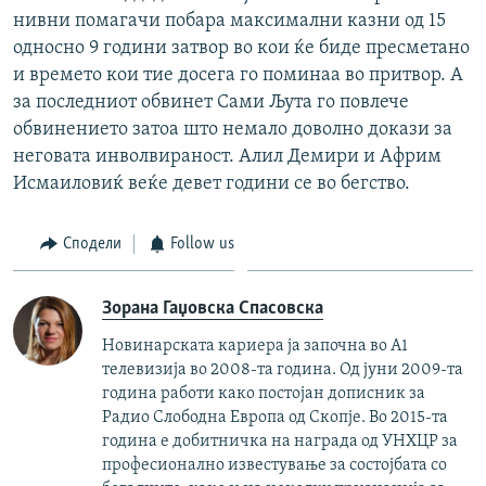
нивни помагачи побара максимални казни од 15
односно 9 години затвор во кои ќе биде пресметано
и времето кои тие досега го поминаа во притвор. А
за последниот обвинет Сами Љута го повлече
обвинението затоа што немало доволно докази за
неговата инволвираност. Алил Демири и Африм
Исмаиловиќ веќе девет години се во бегство.
Сподели
Follow us
Зорана Гаџовска Спасовска
Новинарската кариера ја започна во А1
телевизија во 2008-та година. Од јуни 2009-та
година работи како постојан дописник за
Радио Слободна Европа од Скопје. Во 2015-та
година е добитничка на награда од УНХЦР за
професионално известување за состојбата со