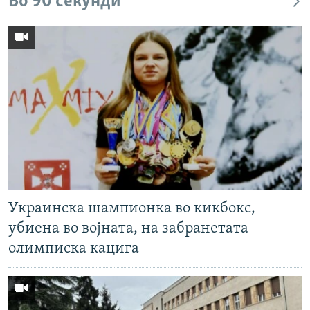
Во 90 секунди
РСЕ веб страници
Украинска шампионка во кикбокс,
убиена во војната, на забранетата
олимписка кацига