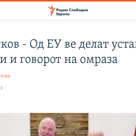
ков - Од ЕУ ве делат уст
и и говорот на омраза
нчова
23