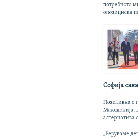
потребното мн
опозициска п
Софија сака
Позитивна е п
Македонија, в
алтернатива 
„Веруваме дек