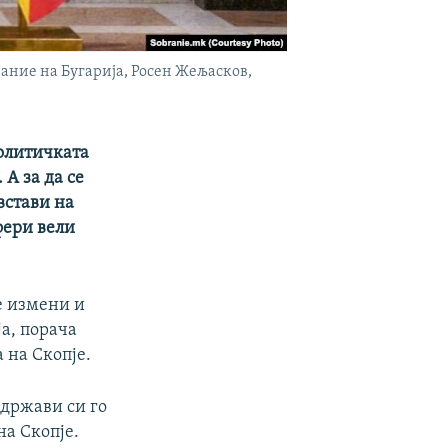
ание на Бугарија, Росен Жељасков,
политичката
 А за да се
встави на
фери вели
е измени и
а, порача
 на Скопје.
 држави си го
на Скопје.