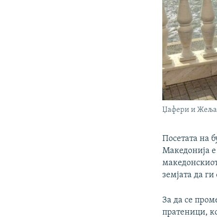
Џафери и Жељас
Посетата на б
Македонија е 
македонскиот 
земјата да ги
За да се пром
пратеници, к