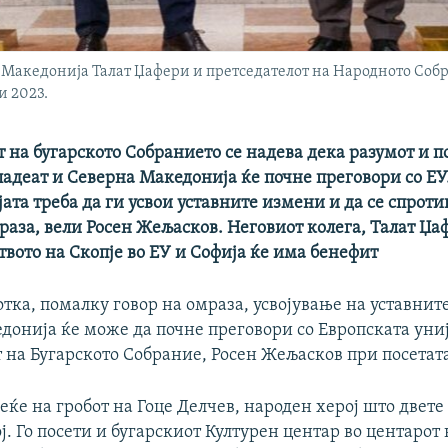
 Македонија Талат Џафери и претседателот на Народното Собр
и 2023.
 на бугарското Собранието се надева дека разумот и 
ладеат и Северна Македонија ќе почне преговори со ЕУ.
јата треба да ги усвои уставните измени и да се спроти
раза, вели Росен Жељасков. Неговиот колега, Талат Џа
твото на Скопје во ЕУ и Софија ќе има бенефит
тка, помалку говор на омраза, усвојување на уставнит
донија ќе може да почне преговори со Европската униј
 на Бугарското Собрание, Росен Жељасков при посетата
еќе на гробот на Гоце Делчев, народен херој што двете
ој. Го посети и бугарскиот Културен центар во центарот 