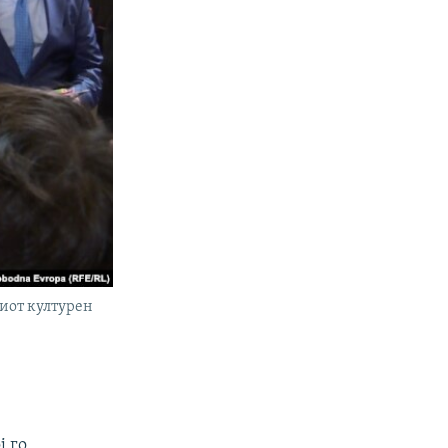
киот културен
ј го