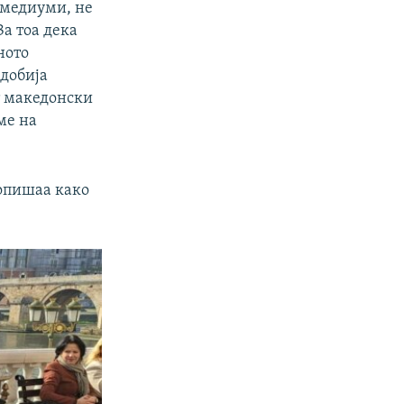
 медиуми, не
За тоа дека
ното
добија
т македонски
ме на
 опишаа како