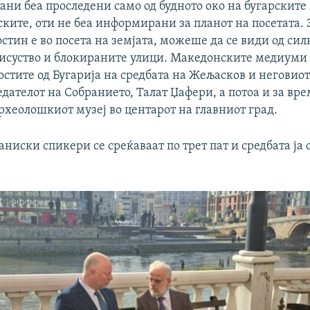
ани беа проследени само од будното око на бугарските
ките, оти не беа информирани за планот на посетата. 
остин е во посета на земјата, можеше да се види од сил
исуство и блокираните улици. Македонските медиуми 
остите од Бугарија на средбата на Жељасков и неговио
едателот на Собранието, Талат Џафери, а потоа и за вре
рхеолошкиот музеј во центарот на главниот град.
аниски спикери се среќаваат по трет пат и средбата ја