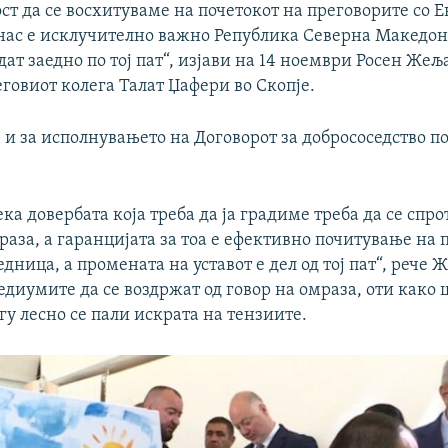
т да се восхитуваме на почетокот на преговорите со Е
 нас е исклучително важно Република Северна Македон
дат заедно по тој пат“, изјави на 14 ноември Росен Жељ
еговиот колега Талат Џафери во Скопје.
 и за исполнувањето на Договорот за добрососедство 
ка довербата која треба да ја градиме треба да се спр
раза, а гаранцијата за тоа е ефективно почитување на 
едница, а промената на уставот е дел од тој пат“, рече 
диумите да се воздржат од говор на омраза, оти како 
у лесно се пали искрата на тензиите.