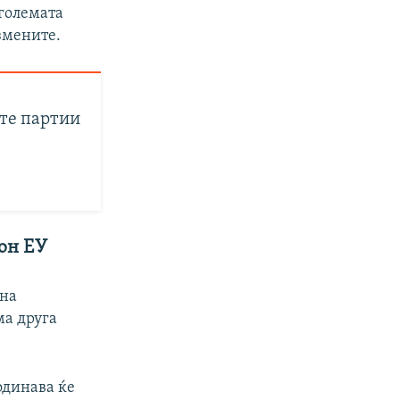
големата
змените.
ите партии
кон ЕУ
рна
ма друга
одинава ќе