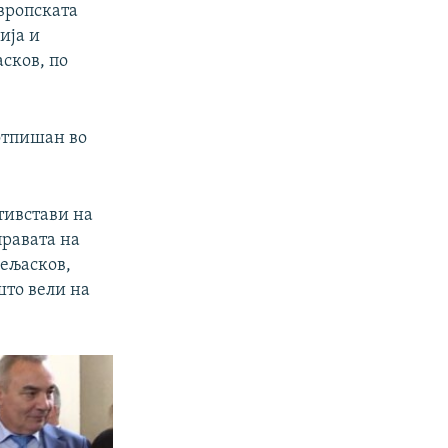
вропската
ија и
асков, по
потпишан во
отивстави на
правата на
Жељасков,
што вели на