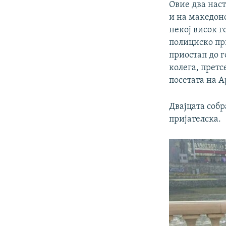
Овие два наст
и на македонс
некој висок г
полициско пр
приостап до г
колега, претс
посетата на А
Двајцата собр
пријателска.