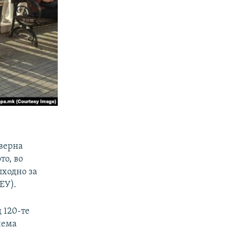
еверна
то, во
пходно за
ЕУ).
д 120-те
нема