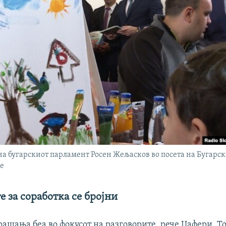
на бугарскиот парламент Росен Жељасков во посета на Бугарс
је
 за соработка се бројни
ашања беа во фокусот на разговорите, рече Џафери. То