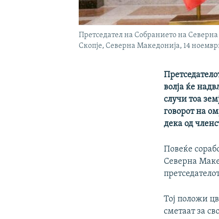
Претседател на Собранието на Северна
Скопје, Северна Македонија, 14 ноемвр
Претседателот
волја ќе надв
случи тоа зем
говорот на ом
дека од членс
Повеќе сорабо
Северна Маке
претседателот
Тој положи цв
сметаат за св