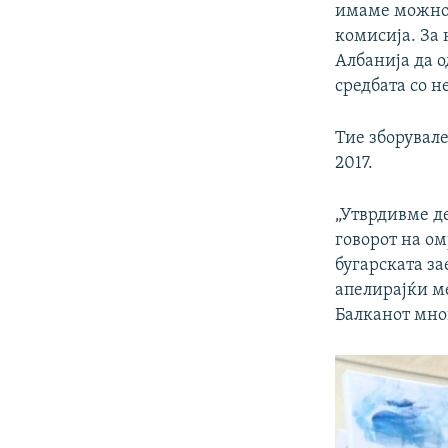
имаме можнос
комисија. За
Албанија да о
средбата со н
Тие зборувале
2017.
„Утврдивме де
говорот на ом
бугарската за
апелирајќи ме
Балканот мног