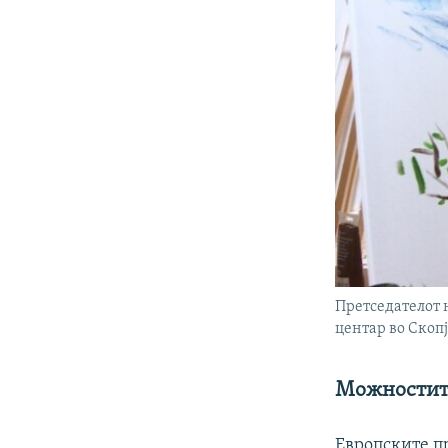
Претседателот 
центар во Скоп
Можностите
Европските пр