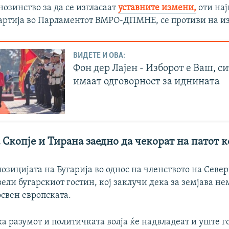
озинство за да се изгласаат
уставните измени,
оти нај
артија во Парламентот ВМРО-ДПМНЕ, се противи на и
ВИДЕТЕ И ОВА:
Фон дер Лајен - Изборот е Ваш, с
имаат одговорност за иднината
 Скопје и Тирана заедно да чекорат на патот 
озицијата на Бугарија во однос на членството на Севе
ели бугарскиот гостин, кој заклучи дека за земјава не
освен европската.
а разумот и политичката волја ќе надвладеат и уште г