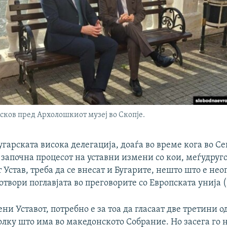
ков пред Архолошкиот музеј во Скопје.
угарската висока делегација, доаѓа во време кога во С
започна процесот на уставни измени со кои, меѓудруго
Устав, треба да се внесат и Бугарите, нешто што е нео
 отвори поглавјата во преговорите со Европската унија (
ени Уставот, потребно е за тоа да гласаат две третини о
олку што има во македонското Собрание. Но засега го 