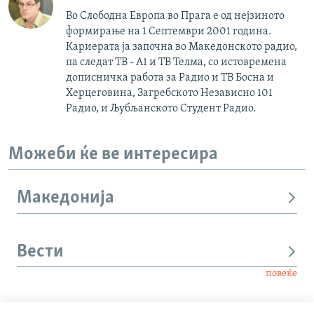
Во Слободна Европа во Прага е од нејзиното
формирање на 1 Септември 2001 година.
Кариерата ја започна во Македонското радио,
па следат ТВ - А1 и ТВ Телма, со истовремена
дописничка работа за Радио и ТВ Босна и
Херцеговина, Загребското Независно 101
Радио, и Љубљанското Студент Радио.
Можеби ќе ве интересира
Македонија
Вести
повеќе