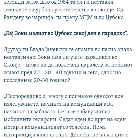
легенди затоа што од 1984 та си ги поставил
темелите на урбано угостителство во Скопје. Од
Рандеву во чаршија, па преку МЦМ и до Џубокс.
„Кај Зоки малиот во Џубокс секој ден е парадокс“.
Другар ти Владо Јаневски те спомна во песна онака
носталгично. Зоки има ли уште парадокси во
Скопје – може ли да повлечеш паралела за ноќниот
живот пред 20 – 30 - 40 години и сега, односно
последниве 20-30 години?
„Неспоредливо е, многу е поинаков односот кон
излегувањето, начинот на комуникацијата,
начинот на забавата. Сега се забавуваат со
мобилните телефони. Седат еден до друг на еден
метар и комуницираат со телефон. Нема
интеракција како порано. Денеска не знаат што е