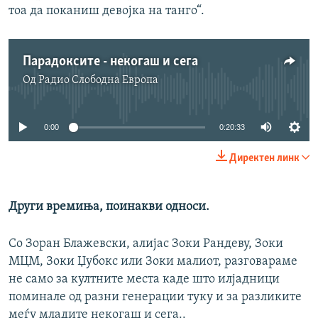
тоа да поканиш девојка на танго“.
Парадоксите - некогаш и сега
Од
Радио Слободна Eвропа
No media source currently available
0:00
0:20:33
Директен линк
Други времиња, поинакви односи.
Со Зоран Блажевски, алијас Зоки Рандеву, Зоки
МЦМ, Зоки Џубокс или Зоки малиот, разговараме
не само за култните места каде што илјадници
поминале од разни генерации туку и за разликите
меѓу младите некогаш и сега..