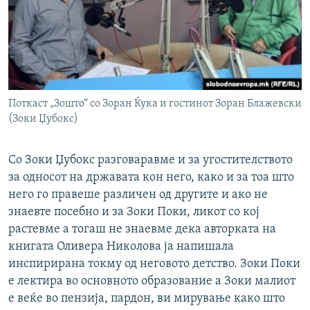
Поткаст „Зошто“ со Зоран Ќука и гостинот Зоран Блажевски
(Зоки Џубокс)
Со Зоки Џубокс разговаравме и за угостителството
за односот на државата кон него, како и за тоа што
него го правеше различен од другите и ако не
знаевте посебно и за Зоки Поки, ликот со кој
растевме а тогаш не знаевме дека авторката на
книгата Оливера Николова ја напишала
инспирирана токму од неговото детство. Зоки Поки
е лектира во основното образование а Зоки малиот
е веќе во пензија, пардон, ви мирување како што