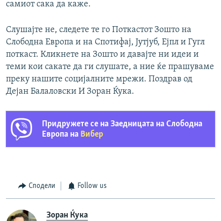
самиот сака да каже.
Слушајте не, следете те го Поткастот Зошто на
Слободна Европа и на Спотифај, Јутјуб, Ејпл и Гугл
поткаст. Кликнете на Зошто и давајте ни идеи и
теми кои сакате да ги слушате, а ние ќе прашуваме
преку нашите социјалните мрежи. Поздрав од
Дејан Балаловски И Зоран Ќука.
Придружете се на Заедницата на Слободна
Европа на
Вибер
Сподели
Follow us
Зоран Ќука