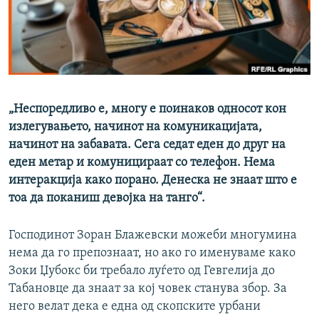
РСЕ веб страници
„Неспоредливо е, многу е поинаков односот кон
излегувањето, начинот на комуникацијата,
начинот на забавата. Сега седат еден до друг на
еден метар и комуницираат со телефон. Нема
интеракција како порано. Денеска не знаат што е
тоа да поканиш девојка на танго“.
Господинот Зоран Блажевски можеби многумина
нема да го препознаат, но ако го именуваме како
Зоки Џубокс би требало луѓето од Гевгелија до
Табановце да знаат за кој човек станува збор. За
него велат дека е една од скопските урбани