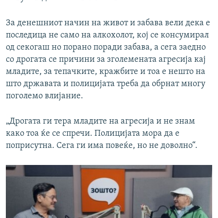
За денешниот начин на живот и забава вели дека е
последица не само на алкохолот, кој се консумирал
од секогаш но порано поради забава, а сега заедно
со дрогата се причини за зголемената агресија кај
младите, за тепачките, кражбите и тоа е нешто на
што државата и полицијата треба да обрнат многу
поголемо влијание.
„Дрогата ги тера младите на агресија и не знам
како тоа ќе се спречи. Полицијата мора да е
поприсутна. Сега ги има повеќе, но не доволно“.