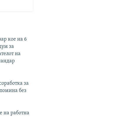
ар кое на 6
дум за
ателот на
сандар
соработка за
 помина без
е на работна