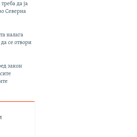
треба да ја
во Северна
та налага
 да се отвори
ред закон
 сите
ите
и