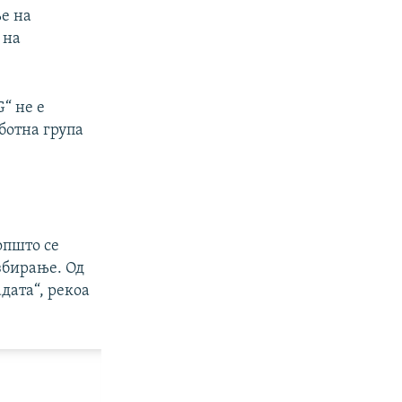
е на
 на
“ не е
ботна група
општо се
збирање. Од
адата“, рекоа