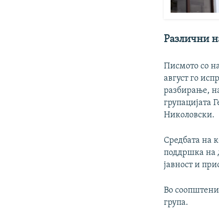
Различни н
Писмото со н
август го ис
разбирање, на
групацијата 
Николовски.
Средбата на к
поддршка на 
јавност и при
Во соопштени
група.