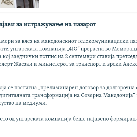
ајави за истражување на пазарот
амери за влез на македонскиот телекомуникациски паз
прати унгарската компанија „4IG“ прерасна во Меморан
 кој заеднички потпис на 2 септември ставија претсед
Гелерт Жасзаи и министерот за транспорт и врски Алек
оја се постигна „прелиминарен договор за долгорочна 
дигиталната трансформација на Северна Македонија“
суство на медиуми.
ето од унгарската компанија беше најавено формирањ