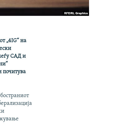
т „4IG“ на
ески
меѓу САД и
ни“
и почитува
обостраниот
берализација
ки
ажување