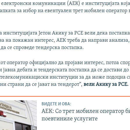
 електронски комуникации (АЕК) е институцијата која 
апката за избор на евентуален трет мобилен оператор 
 институцијата Јетон Акику за РСЕ вели дека постапка
ва на покажан интерес, АЕК треба да направи анализа,
 да се спроведе тендерска постапка.
т оператор официјално да пројави интерес, потоа спо
и јавна дебата и тендерската постапка да се достави до
телекомуникациски институции за да може подоцна с
и страни да се јават на тендерот“,
вели Акику за РСЕ.
ВИДЕТЕ И ОВА:
АЕК: Со трет мобилен оператор б
поевтиниле услугите