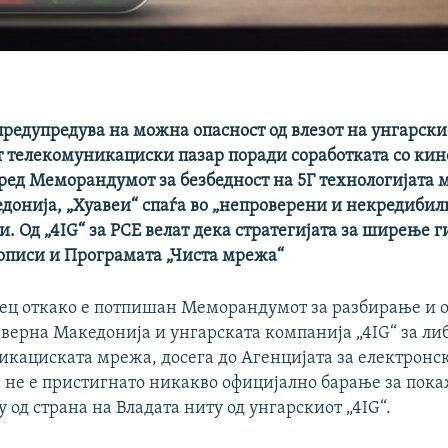
редупредува на можна опасност од влезот на унгарскио
 телекомуникациски пазар поради соработката со кин
оред Меморандумот за безбедност на 5Г технологијата 
донија, „Хуавеи“ спаѓа во „непроверени и некредибил
. Од „4IG“ за РСЕ велат дека стратегијата за ширење г
описи и Програмата „Чиста мрежа“
сец откако е потпишан Меморандумот за разбирање и 
еверна Македонија и унгарската компанија „4IG“ за ли
икациската мрежа, досега до Агенцијата за електронс
не е пристигнато никакво официјално барање за пок
у од страна на Владата ниту од унгарскиот „4IG“.