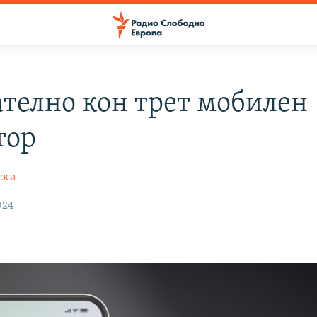
телно кон трет мобилен
тор
ски
024