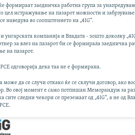
ќе формираат заедничка работна група за унапредувањ
 со цел истражување на пазарот можности и забрзување
 се наведува во соопштението на „4IG“.
и унгарската компанија и Владата - зошто доколку „4IG
тнер за влез на пазарот би се формирала заедничка ра
ње на пазарот.
 РСЕ одговорија дека таа не е формирана.
а може да се случи откако ќе се склучи договор, ако во
ор. Во овој момент е само потпишан Меморандум за ра
ка сите следни чекори се преземаат од „4IG“, а не од Вл
 РСЕ.