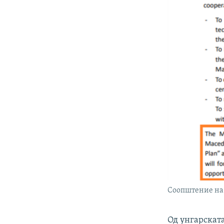
Соопштение на 
Од унгарската