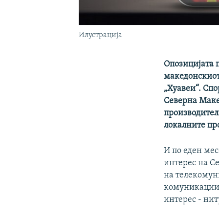
Илустрација
Опозицијата п
македонскиот
„Хуавеи“. Сп
Северна Маке
производители
локалните пр
И по еден ме
интерес на С
на телекомун
комуникации 
интерес - нит