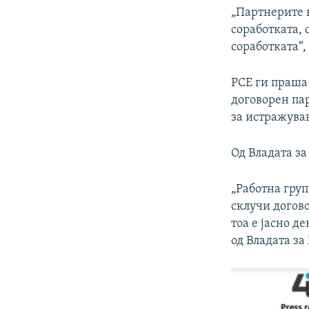
„Партнерите 
соработката,
соработката“,
РСЕ ги праша 
договорен пар
за истражува
Од Владата за
„Работна груп
склучи догов
тоа е јасно де
од Владата за