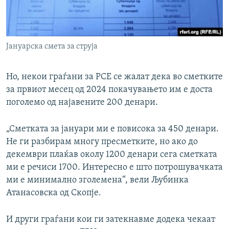
Јануарска смета за струја
Но, некои граѓани за РСЕ се жалат дека во сметките
за првиот месец од 2024 покачувањето им е доста
поголемо од најавените 200 денари.
„Сметката за јануари ми е повисока за 450 денари.
Не ги разбирам многу пресметките, но ако до
декември плаќав околу 1200 денари сега сметката
ми е речиси 1700. Интересно е што потрошувачката
ми е минимално зголемена“, вели Љубинка
Атанасовска од Скопје.
И други граѓани кои ги затекнавме додека чекаат