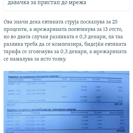
давачка за пристап до мрежа
Ова значи дека евтината струја поскапува за 25
проценти, а мрежарината поевтинува за 13 отсто,
но во двата случаи разликата е 0,3 денари, па таа
разлика треба да се компензира, бидејќи евтината
тарифа се зголемува за 0,3 денари, а мрежарината
се намалува за исто толку.