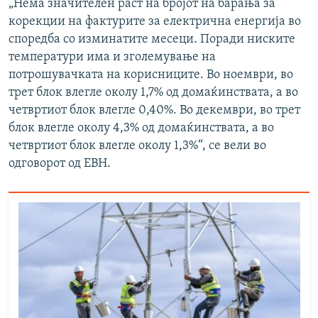
„Нема значителен раст на бројот на барања за
корекции на фактурите за електрична енергија во
споредба со изминатите месеци. Поради ниските
температури има и зголемување на
потрошувачката на корисниците. Во ноември, во
трет блок влегле околу 1,7% од домаќинствата, а во
четвртиот блок влегле 0,40%. Во декември, во трет
блок влегле околу 4,3% од домаќинствата, а во
четвртиот блок влегле околу 1,3%“, се вели во
одговорот од ЕВН.