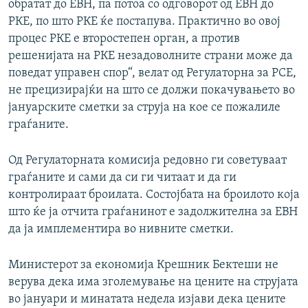
обратат до ЕВН, па потоа со одговорот од ЕВН до
РКЕ, по што РКЕ ќе постапува. Практично во овој
процес РКЕ е второстепен орган, а против
решенијата на РКЕ незадоволните страни може да
поведат управен спор“, велат од Регулаторна за РСЕ,
не прецизирајќи на што се должи покачувањето во
јануарските сметки за струја на кое се пожалиле
граѓаните.
Од Регулаторната комисија редовно ги советуваат
граѓаните и сами да си ги читаат и да ги
контролираат броилата. Состојбата на броилото која
што ќе ја отчита граѓанинот е задолжителна за ЕВН
да ја имплементира во нивните сметки.
Министерот за економија Крешник Бектеши не
верува дека има зголемување на цените на струјата
во јануари и минатата недела изјави дека цените