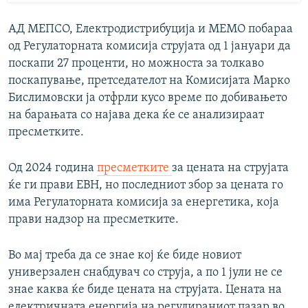
АД МЕПСО, Електродистрибуција и МЕМО побараа
од Регулаторната комисија струјата од 1 јануари да
поскапи 27 проценти, но можноста за толкаво
поскапување, претседателот на Комисијата Марко
Бислимовски ја отфрли кусо време по добивањето
на барањата со најава дека ќе се анализираат
пресметките.
Од 2024 година
пресметките
за цената на струјата
ќе ги прави ЕВН, но последниот збор за цената го
има Регулаторната комисија за енергетика, која
прави надзор на пресметките.
Во мај треба да се знае кој ќе биде новиот
универзален снабдувач со струја, а по 1 јули не се
знае каква ќе биде цената на струјата. Цената на
електричната енергија на регулираниот пазар во