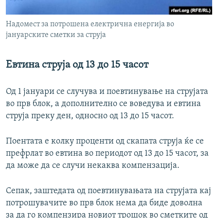
Надомест за потрошена електрична енергија во
јануарските сметки за струја
Евтина струја од 13 до 15 часот
Од 1 јануари се случува и поевтинување на струјата
во прв блок, а дополнително се воведува и евтина
струја преку ден, односно од 13 до 15 часот.
Поентата е колку проценти од скапата струја ќе се
префрлат во евтина во периодот од 13 до 15 часот, за
да може да се случи некаква компензација.
Сепак, заштедата од поевтинувањата на струјата кај
потрошувачите во прв блок нема да биде доволна
за да го компензира новиот трошок во сметките од