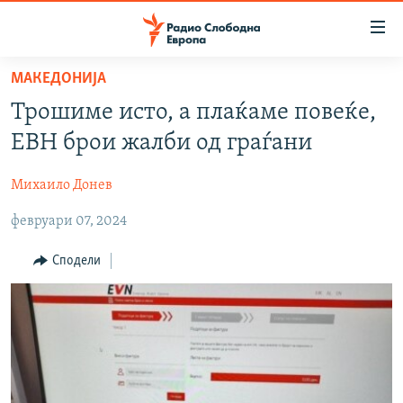
Достапни
линкови
Оди
МАКЕДОНИЈА
на
МАКЕДОНИЈА
Трошиме исто, а плаќаме повеќе,
содржината
СВЕТ
Оди
ЕВН брои жалби од граѓани
ВИЗУЕЛНО
на
главната
Михаило Донев
ВЕСТИ
навигација
февруари 07, 2024
ШТО ТРЕБА ДА ЗНАЕТЕ
Премини
на
ПРИЈАВИ СЕ ЗА ЊУЗЛЕТЕР
Сподели
пребарување
ПОДКАСТ ЗОШТО?
СЛЕДЕТЕ НЕ