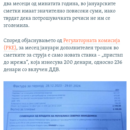
два месеци од минатата година, во јануарските
сметки имаат значително повисоки суми, иако
тврдат дека потрошувачката речиси не им се
зголемила.
Според објаснувањето од
Регулаторната комисија
(РКЕ)
, за месец јануари дополнителен трошок во
сметките за струја е само новата ставка – „пристап
до мрежа“, која изнесува 200 денари, односно 236
денари со вклучен ДДВ.