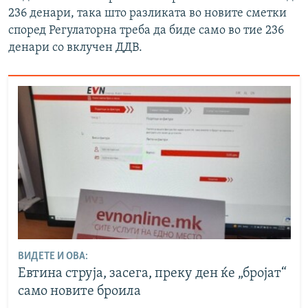
236 денари, така што разликата во новите сметки
според Регулаторна треба да биде само во тие 236
денари со вклучен ДДВ.
ВИДЕТЕ И ОВА:
Евтина струја, засега, преку ден ќе „бројат“
само новите броила