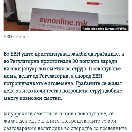
РСЕ веб страници
ЕВН сметка
Во ЕВН уште пристигнуваат жалби од граѓаните, а
во Регулаторна пристигнале 30 поплаки заради
високи јануарски сметки за струја. Поскапување
нема, велат од Регулаторна, а според ЕВН
потрошувачката е зголемена. Граѓаните се жалат
дека за исто количество потрошена струја добиле
многу повисоки сметки.
Јануарските сметки се со ново покачување, се
жалат дел од граѓаните. Потрошувачите со кои
разговаравме велат дека во споредба со последните