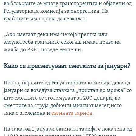
во блоковите се многу транспарентни и објавени од
Регулаторната комисија за енергетика. На
граѓаните им порача да се жалат.
„Ако сметаат дека има некоја грешка или
злоупотреба граѓаните секогаш имаат право на
жалба до РКЕ“, наведе Бектеши.
Како се пресметуваат сметките за јануари?
Покрај најавите од Регулаторната комисија дека од
јануари се воведува ставката „пристап до мрежа“ со
што сметките се зголемуваат за 200 денари, во
сметките за струја добиени миатиот месец исто
така е зголемена и
евтината тарифа.
Па така, од 1 јануари евтината тарифа е покачена од