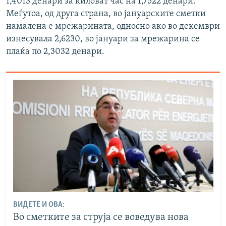
1,4013 денари за киловат час на 1,7522 денари.
Меѓутоа, од друга страна, во јануарските сметки
намалена е мрежарината, односно ако во декември
изнесувала 2,6230, во јануари за мрежарина се
плаќа по 2,3032 денари.
ВИДЕТЕ И ОВА:
Во сметките за струја се воведува нова