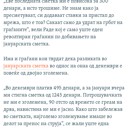
„Еве последната сметка ми е повисока за 300
денари, а исто трошиме. Не знам како ја
пресметуваат, си додаваат ставки за пристап до
мрежа, што е тоа? Сакаат само да удрат на грбот на
граѓаните“, вели Раде кој е само уште еден
револтиран граѓанин по добивањето на
јануарската сметка.
Има и граѓани кои тврдат дека разликата во
јануарската сметка
во однос на онаа од декември е
повеќе од двојно зголемена.
„Во декември платив 495 денари, а за јануари вчера
ми стигна сметка од 1245 денари. Потрошувачката
не ми е зголемена, 90 отсто од времето се греам на
дрва, навистина не ми е јасно. Како што забележав
во сметката, најголемо зголемување имаше во
делот за пренос на струја“, се жали уште една