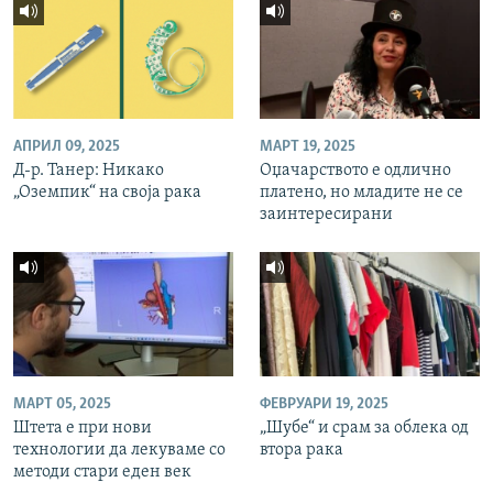
АПРИЛ 09, 2025
МАРТ 19, 2025
Д-р. Танер: Никако
Оџачарството е одлично
„Оземпик“ на своја рака
платено, но младите не се
заинтересирани
МАРТ 05, 2025
ФЕВРУАРИ 19, 2025
Штета е при нови
„Шубе“ и срам за облека од
технологии да лекуваме со
втора рака
методи стари еден век