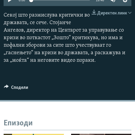
0:00
19:46
РСЕ веб страници
Директен линк
Секој што размислува критички во
државата, се сече. Стојанче
Ангелов, директор на Центарот за управување со
кризи во поткастот „Зошто“ критикува, но има и
пофални зборови за сите што учествуваат го
„гаснењето“ на кризи во државата, а раскажува и
за „моќта“ на неговите видео пораки.
Сподели
Епизоди