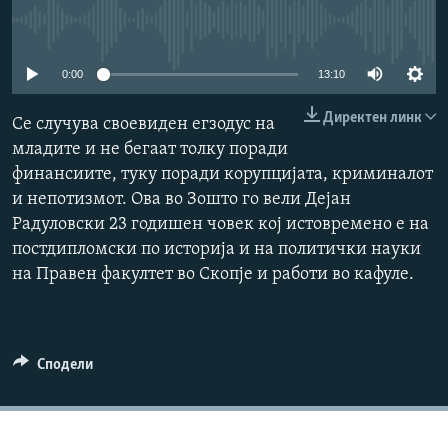
РСЕ веб страници
No media source currently available
0:00
13:10
Директен линк
Се случува своевиден егзодус на
младите и не бегаат толку поради
финансиите, туку поради корупцијата, криминалот
и непотизмот. Ова во Зошто го вели Дејан
Радуловски 23 годишен човек кој истовремено е на
постдипломски по историја и на политички науки
на Правен факултет во Скопје и работи во кафуле.
Сподели