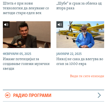
Штета е при нови
„Шубе“ и срам за облека од
технологии да лекуваме со
втора рака
методи стари еден век
ФЕВРУАРИ 05, 2025
ЈАНУАРИ 22, 2025
Имаме потенцијал за
Никој не сака да влегува во
создавање големи музички
оган за 1000 евра
ѕвезди
Види ги сите епизоди
РАДИО ПРОГРАМИ