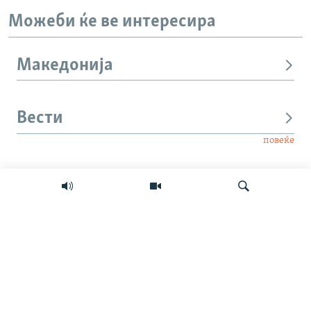
Можеби ќе ве интересира
Македонија
Вести
повеќе
Интервју
Свет
Барај
Мултимедиа