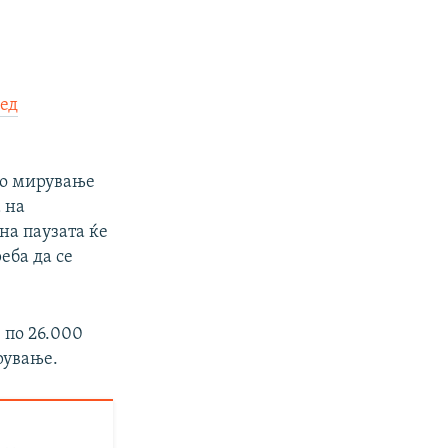
ред
 во мирување
 на
на паузата ќе
еба да се
 по 26.000
рување.