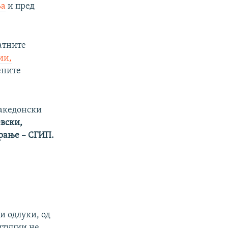
ња
и пред
атните
ии,
ените
Македонски
вски,
рање – СГИП.
и одлуки, од
итуции не