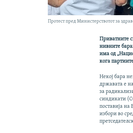
Протест пред Министерствотот за здрав
Приватните с
нивните бара
има од „Наци
кога партиит
Некој бара не
државата е н
за радикализи
синдикати (С
поставија на 
избори во сре
претседателск