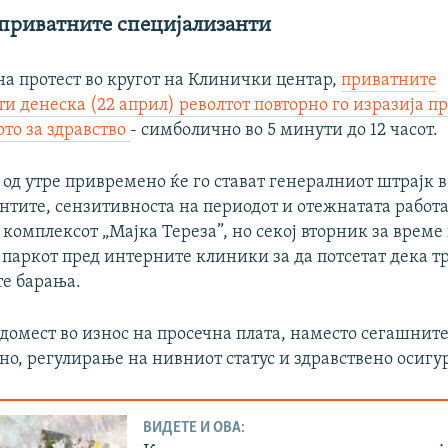
а приватните специјализанти
на протест во кругот на Клинички центар,
приватните
и денеска (22 април) револтот повторно го изразија п
то за здравство
- симболично во 5 минути до 12 часот.
 од утре привремено ќе го стават генералниот штрајк
нтите, сензитивноста на периодот и отежнатата работа
комплексот „Мајка Тереза”, но секој вторник за време 
 паркот пред интерните клиники за да потсетат дека тр
е барања.
домест во износ на просечна плата, наместо сегашните
но, регулирање на нивниот статус и здравствено осигу
ВИДЕТЕ И ОВА: