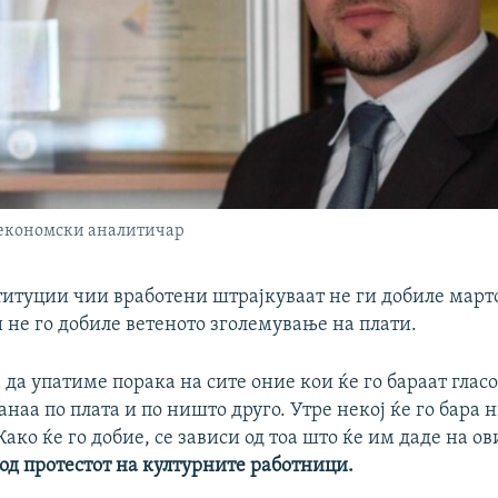
 економски аналитичар
титуции чии вработени штрајкуваат не ги добиле март
и не го добиле ветеното зголемување на плати.
 да упатиме порака на сите оние кои ќе го бараат гласо
танаа по плата и по ништо друго. Утре некој ќе го бара 
Како ќе го добие, се зависи од тоа што ќе им даде на ови
од протестот на културните работници.