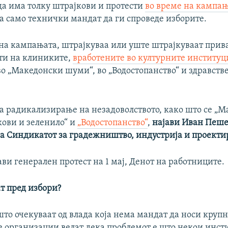
да има толку штрајкови и протести
во време на кампа
а само технички мандат да ги спроведе изборите.
 на кампањата, штрајкуваа или уште штрајкуваат прив
ти на клиниките,
вработените во културните институц
во „Македонски шуми“, во „Водостопанство“ и здравств
за радикализирање на незадоволството, како што се „
кови и зеленило“ и
„Водостопанство“
,
најави Иван Пеше
на Синдикатот за градежништво, индустрија и проекти
ви генерален протест на 1 мај, Денот на работниците.
т пред избори?
о очекуваат од влада која нема мандат да носи крупн
 организации велат дека проблемот е што некои инст