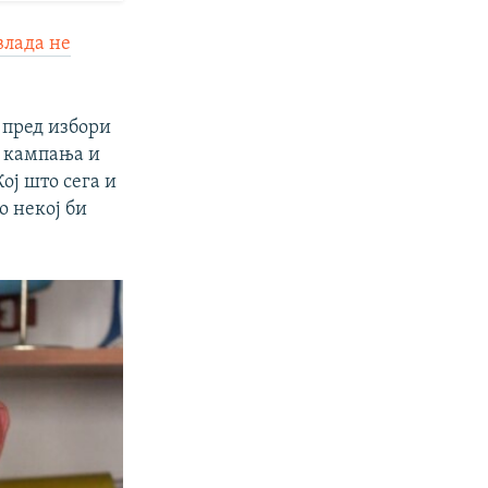
влада не
 пред избори
а кампања и
ој што сега и
о некој би