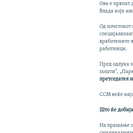
Ова е првпат 
Влада која им
Од почетокот
специјализан
вработените 
работници.
Пред одлука 
пошти“, „Пар
претседател 
ССМ веќе наја
Што ќе добија
На прашање шт
синдикалните