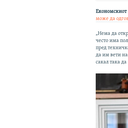
Економскиот 
може да одго
„Нема да отк
често има по
пред техничка
да им вети на
сакал така д