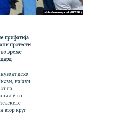
не прифатија
рани протести
 во време
ндард
инуваат дека
кови, најави
от на
ации ѝ го
ателските
н втор круг