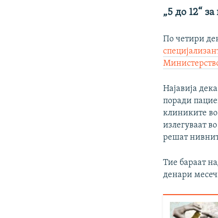
„5 до 12“ з
По четири де
специјализант
Министерство
Најавија дека
поради пацие
клиниките во 
излегуваат во
решат нивнит
Тие бараат на
денари месеч