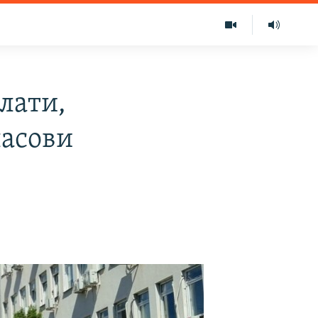
лати,
ласови