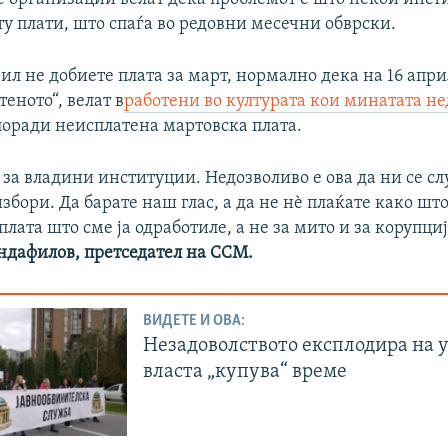
у плати, што спаѓа во редовни месечни обврски.
рил не добиете плата за март, нормално дека на 16 апри
теното“, велат в
работени во културата кои минатата не
оради неисплатена мартовска плата.
 за владини институции. Недозволиво е ова да ни се сл
збори. Да барате наш глас, а да не нѐ плаќате како што
плата што сме ја одработиле, а не за мито и за корупциј
ндафилов, претседател на ССМ.
ВИДЕТЕ И ОВА:
Незадоволството експлодира на 
власта „купува“ време