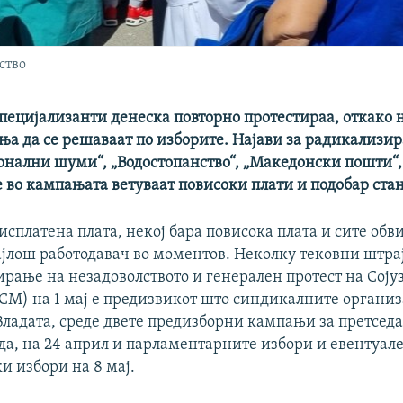
ство
пецијализанти денеска повторно протестираа, откако 
ња да се решаваат по изборите. Најави за радикализи
онални шуми“, „Водостопанство“, „Македонски пошти“,
е во кампањата ветуваат повисоки плати и подобар ста
исплатена плата, некој бара повисока плата и сите обв
ајлош работодавач во моментов. Неколку тековни штрај
рање на незадоволството и генерален протест на Сојуз
СМ) на 1 мај е предизвикот што синдикалните организ
Владата, среде двете предизборни кампањи за претсед
да, на 24 април и парламентарните избори и евентуале
и избори на 8 мај.