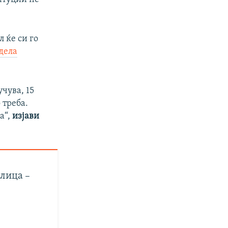
л ќе си го
дела
учува, 15
 треба.
а“,
изјави
улица –