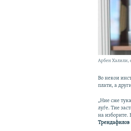
Арбен Халили,
Во некои инс
плати, а друг
„Ние сме тука
луѓе. Тие зас
на изборите. 
Трендафилов 