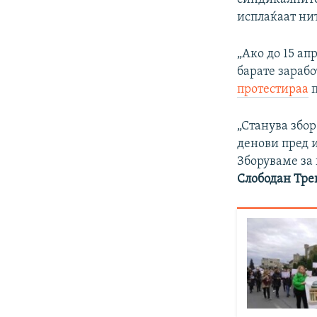
исплаќаат нит
„Ако до 15 ап
барате зарабо
протестираа
п
„Станува збор
денови пред и
Зборуваме за 
Слободан Тре