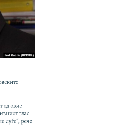
овските
т од овие
нивниот глас
е луѓе“, рече