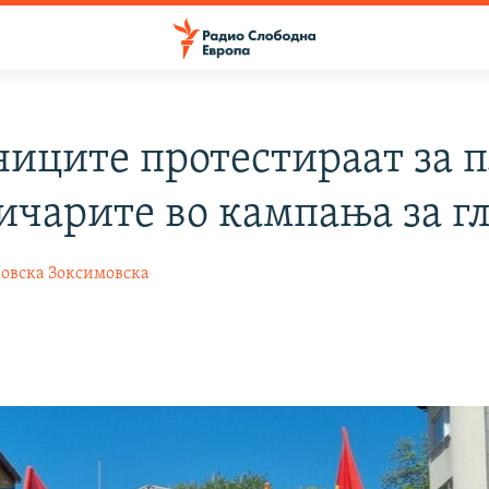
ниците протестираат за п
ичарите во кампања за г
овска Зоксимовска