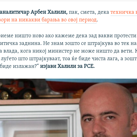
аналитичар Арбен Халили,
пак, смета, дека
техничка 
вори на никакви барања во овој период
.
риеме ништо ново ако кажеме дека зад вакви протести
литичка заднина. Не знам зошто се штрајкува во тек н
 влада, кога никој министер не може ништо да вети. К
 луѓето што штрајкуваат, тоа ќе биде чиста лага, а зошт
а биде излажан?“
изјави Халили за РСЕ.