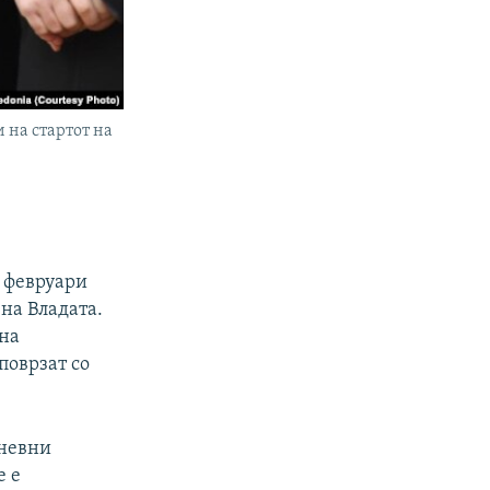
 на стартот на
3 февруари
на Владата.
 на
поврзат со
дневни
е е