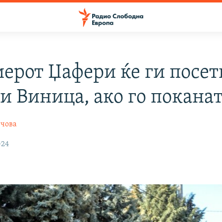
ерот Џафери ќе ги посет
и Виница, ако го покана
нчова
024