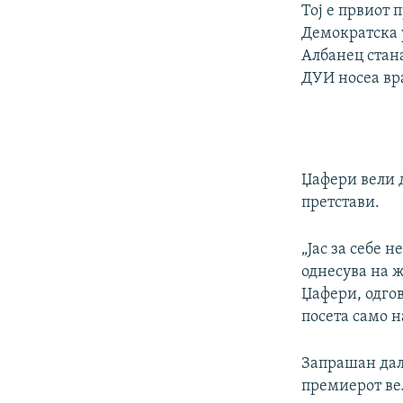
Тој е првиот 
Демократска 
Албанец стана
ДУИ носеа вр
Џафери вели д
претстави.
„Јас за себе 
однесува на ж
Џафери, одго
посета само 
Запрашан дал
премиерот ве