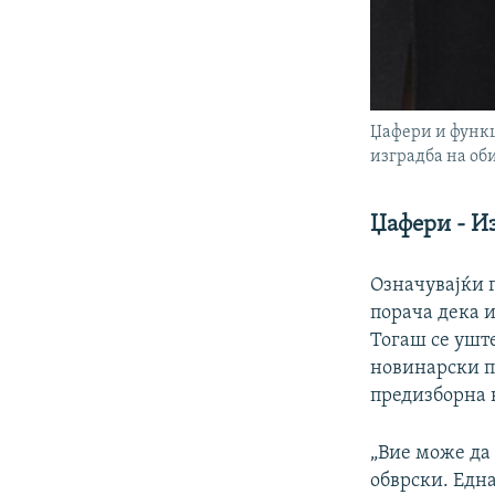
Џафери и функц
изградба на об
Џафери - И
Означувајќи г
порача дека 
Тогаш се ушт
новинарски п
предизборна 
„Вие може да 
обврски. Една