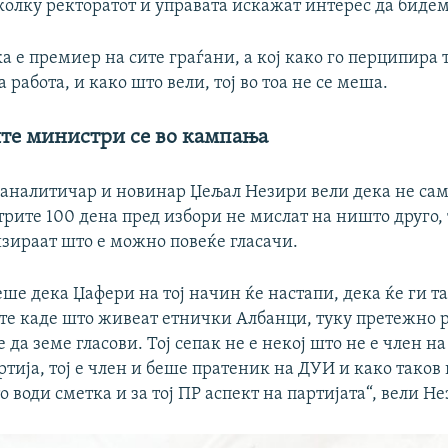
колку ректоратот и управата искажат интерес да бидем
ка е премиер на сите граѓани, а кој како го перципира 
работа, и како што вели, тој во тоа не се меша.
ите министри се во кампања
аналитичар и новинар Џељал Незири вели дека не сам
рите 100 дена пред избори не мислат на ништо друго, 
изираат што е можно повеќе гласачи.
ше дека Џафери на тој начин ќе настапи, дека ќе ги т
те каде што живеат етнички Албанци, туку претежно 
да земе гласови. Тој сепак не е некој што не е член на
тија, тој е член и беше пратеник на ДУИ и како таков 
 води сметка и за тој ПР аспект на партијата“, вели Н