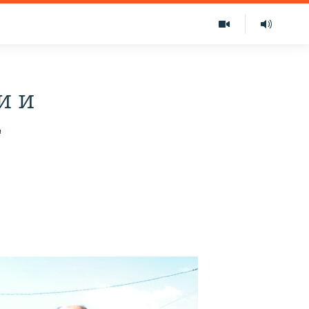
и и
т