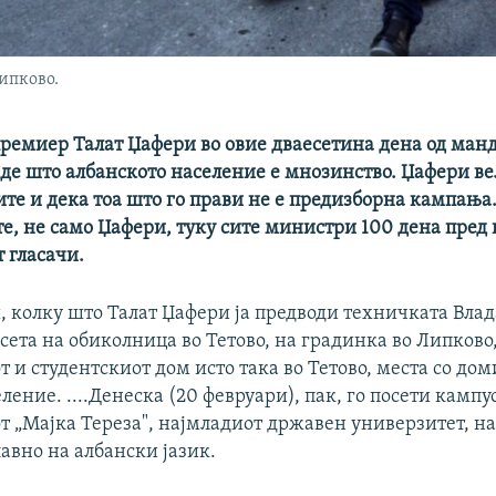
ипково.
ремиер Талат Џафери во овие дваесетина дена од манд
де што албанското население е мнозинство. Џафери ве
те и дека тоа што го прави не е предизборна кампања
е, не само Џафери, туку сите министри 100 дена пред
 гласачи.
, колку што Талат Џафери ја предводи техничката Влада
осета на обиколница во Тетово, на градинка во Липково
 и студентскиот дом исто така во Тетово, места со до
ление. ....Денеска (20 февруари), пак, го посети кампу
 „Мајка Тереза", најмладиот државен универзитет, на 
лавно на албански јазик.