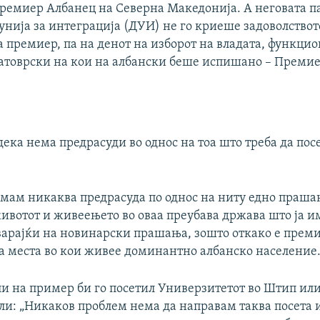
премиер Албанец на Северна Македонија. А неговата п
унија за интеграција (ДУИ) не го криеше задоволствот
 премиер, па на денот на изборот на владата, функци
атоврски на кои на албански беше испишано – Премие
ека нема предрасуди во однос на тоа што треба да пос
немам никаква предрасуда по однос на ниту едно праша
ивотот и живеењето во оваа преубава држава што ја и
варајќи на новинарски прашања, зошто откако е преми
на места во кои живее доминантно албанско население
и на пример би го посетил Универзитетот во Штип или
ли: „Никаков проблем нема да направам таква посета 