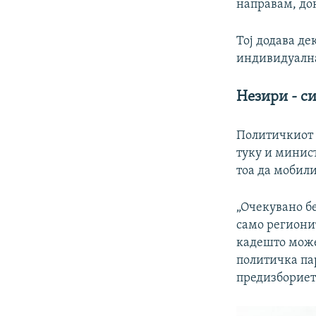
направам, до
Тој додава де
индивидуална 
Незири - с
Политичкиот 
туку и минист
тоа да мобил
„Очекувано бе
само региони
кадешто може 
политичка пар
предизборието