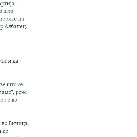
артија,
о што
онерите на
р Албанец.
ети и да
ње што се
маме“, рече
ер е во
.
 во Виница,
и ќе