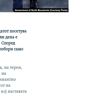
атот посетува
ли дека е
. Според
 избори само
, на терен,
, на
минантно
сот на
кој наставата