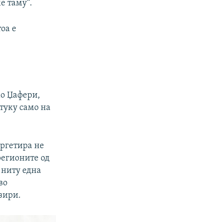
е таму“.
тоа е
о Џафери,
туку само на
аргетира не
регионите од
 ниту една
во
езири.