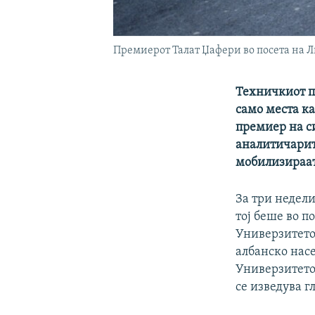
Премиерот Талат Џафери во посета на Л
Техничкиот п
само места ка
премиер на си
аналитичарит
мобилизираат
За три недели
тој беше во п
Универзитетот
албанско насе
Универзитетот
се изведува г