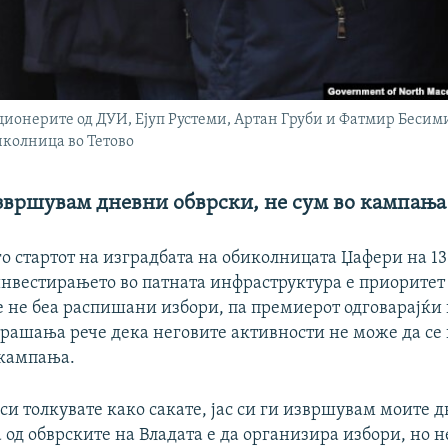
ионерите од ДУИ, Ејуп Рустеми, Артан Груби и Фатмир Бесими
иколница во Тетово
звршувам дневни обврски, не сум во кампања
о стартот на изградбата на обиколницата Џафери на 1
инвестирањето во патната инфраструктура е приоритет 
е не беа распишани избори, па премиерот одговарајќи
рашања рече дека неговите активности не може да се 
кампања.
си толкувате како сакате, јас си ги извршувам моите 
 од обврските на Владата е да организира избори, но н