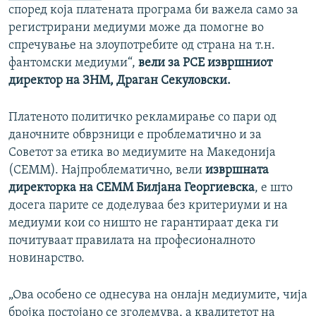
според која платената програма би важела само за
регистрирани медиуми може да помогне во
спречување на злоупотребите од страна на т.н.
фантомски медиуми“,
вели за РСЕ извршниот
директор на ЗНМ, Драган Секуловски.
Платеното политичко рекламирање со пари од
даночните обврзници е проблематично и за
Советот за етика во медиумите на Македонија
(СЕММ). Најпроблематично, вели
извршната
директорка на СЕММ Билјана Георгиевска
, е што
досега парите се доделуваа без критериуми и на
медиуми кои со ништо не гарантираат дека ги
почитуваат правилата на професионалното
новинарство.
„Ова особено се однесува на онлајн медиумите, чија
бројка постојано се зголемува, а квалитетот на