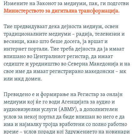
Измените на Законот за медиуми, пак, ги подготви
Министерството за дигитална трансформација.
Тие предвидуваат дека дејноста медиум, освен
традиционалните медиуми – радија, телевизии и
весници, како што беше досега, ја вршат и
интернет портали. Тие треба дејноста да ја имаат
впишано во Централниот регистар, да имаат
седиште и уредништво во Северна Македонија и на
свое име да имаат регистрирано македонски – мк
или мкд домен.
Превидено е и формирање на Регистар за онлајн
медиуми кој ќе го води Агенцијата за аудио и
аудиовизуелни услуги (АВМУ), а дополнителен
услов за некој портал да биде впишан во него е да
има и најмалку тројца вработени со полно работно
време – услов поради кој Здружението на новинари