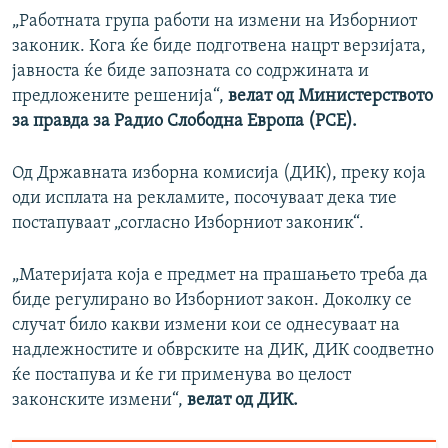
„Работната група работи на измени на Изборниот
законик. Кога ќе биде подготвена нацрт верзијата,
јавноста ќе биде запозната со содржината и
предложените решенија“,
велат од Министерството
за правда за Радио Слободна Европа (РСЕ).
Од Државната изборна комисија (ДИК), преку која
оди исплата на рекламите, посочуваат дека тие
постапуваат „согласно Изборниот законик“.
„Материјата која е предмет на прашањето треба да
биде регулирано во Изборниот закон. Доколку се
случат било какви измени кои се однесуваат на
надлежностите и обврските на ДИК, ДИК соодветно
ќе постапува и ќе ги применува во целост
законските измени“,
велат од ДИК.