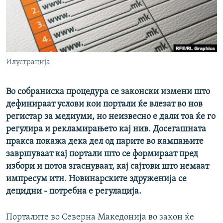
РСЕ веб страници
Илустрација
Во собраниска процедура се законски измени што
дефинираат услови кои портали ќе влезат во нов
регистар за медиуми, но неизвесно е дали тоа ќе го
регулира и рекламирањето кај нив. Досегашната
пракса покажа дека дел од парите во кампањите
завршуваат кај портали што се формираат пред
избори и потоа згаснуваат, кај сајтови што немаат
импресум итн. Новинарските здруженија се
децидни - потребна е регулација.
Порталите во Северна Македонија во закон ќе