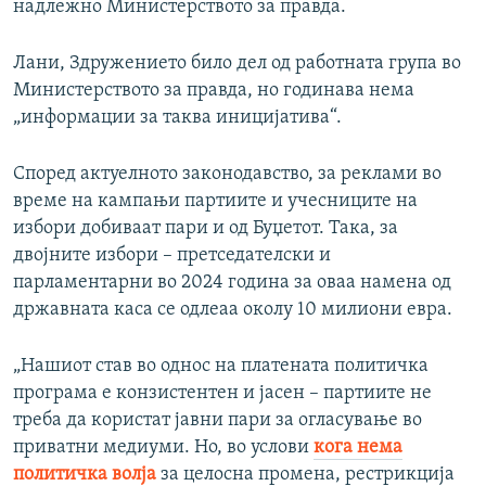
надлежно Министерството за правда.
Лани, Здружението било дел од работната група во
Министерството за правда, но годинава нема
„информации за таква иницијатива“.
Според актуелното законодавство, за реклами во
време на кампањи партиите и учесниците на
избори добиваат пари и од Буџетот. Така, за
двојните избори – претседателски и
парламентарни во 2024 година за оваа намена од
државната каса се одлеаа околу 10 милиони евра.
„Нашиот став во однос на платената политичка
програма е конзистентен и јасен – партиите не
треба да користат јавни пари за огласување во
приватни медиуми. Но, во услови
кога нема
политичка волја
за целосна промена, рестрикција