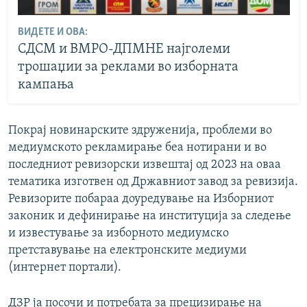
ВИДЕТЕ И ОВА:
СДСМ и ВМРО-ДПМНЕ најголеми
трошаџии за реклами во изборната
кампања
Покрај новинарските здруженија, проблеми во
медиумското рекламирање беа нотирани и во
последниот ревизорски извештај од 2023 на оваа
тематика изготвен од Државниот завод за ревизија.
Ревизорите побараа доуредување на Изборниот
законик и дефинирање на институција за следење
и известување за изборното медиумско
претставување на електронските медиуми
(интернет портали).
ДЗР ја посочи и потребата за прецизирање на