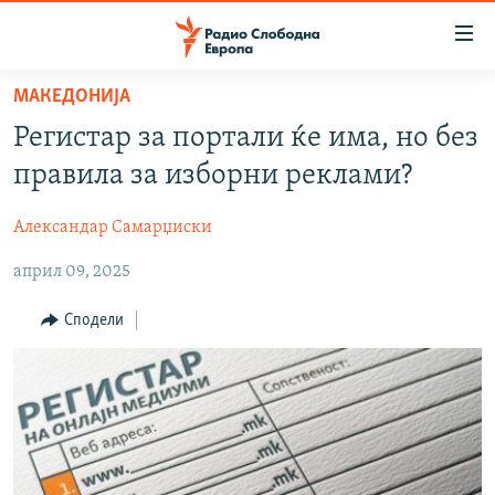
Достапни
линкови
Оди
МАКЕДОНИЈА
на
МАКЕДОНИЈА
Регистар за портали ќе има, но без
содржината
СВЕТ
Оди
правила за изборни реклами?
ВИЗУЕЛНО
на
главната
Александар Самарџиски
ВЕСТИ
навигација
април 09, 2025
ШТО ТРЕБА ДА ЗНАЕТЕ
Премини
на
ПРИЈАВИ СЕ ЗА ЊУЗЛЕТЕР
Сподели
пребарување
ПОДКАСТ ЗОШТО?
СЛЕДЕТЕ НЕ