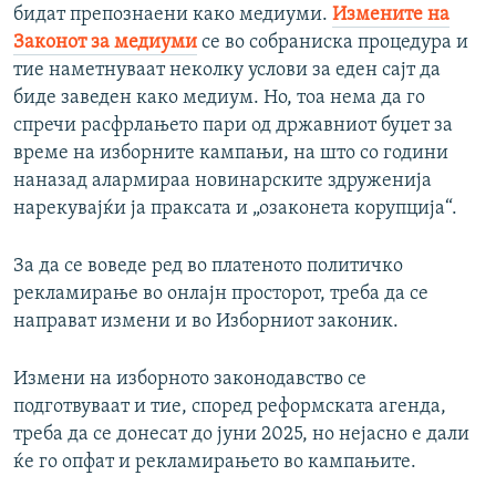
бидат препознаени како медиуми.
Измените на
Законот за медиуми
се во собраниска процедура и
тие наметнуваат неколку услови за еден сајт да
биде заведен како медиум. Но, тоа нема да го
спречи расфрлањето пари од државниот буџет за
време на изборните кампањи, на што со години
наназад алармираа новинарските здруженија
нарекувајќи ја праксата и „озаконета корупција“.
За да се воведе ред во платеното политичко
рекламирање во онлајн просторот, треба да се
направат измени и во Изборниот законик.
Измени на изборното законодавство се
подготвуваат и тие, според реформската агенда,
треба да се донесат до јуни 2025, но нејасно е дали
ќе го опфат и рекламирањето во кампањите.