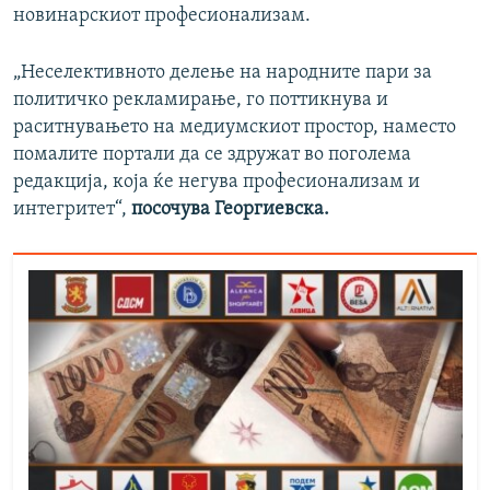
новинарскиот професионализам.
„Неселективното делење на народните пари за
политичко рекламирање, го поттикнува и
раситнувањето на медиумскиот простор, наместо
помалите портали да се здружат во поголема
редакција, која ќе негува професионализам и
интегритет“,
посочува Георгиевска.