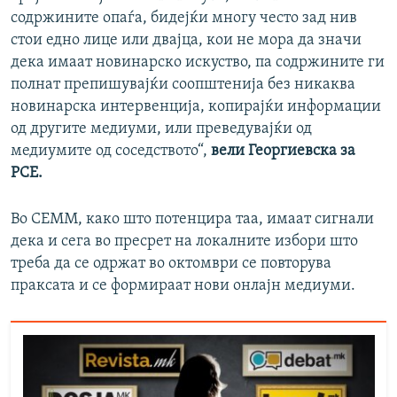
содржините опаѓа, бидејќи многу често зад нив
стои едно лице или двајца, кои не мора да значи
дека имаат новинарско искуство, па содржините ги
полнат препишувајќи соопштенија без никаква
новинарска интервенција, копирајќи информации
од другите медиуми, или преведувајќи од
медиумите од соседството“,
вели Георгиевска за
РСЕ.
Во СЕММ, како што потенцира таа, имаат сигнали
дека и сега во пресрет на локалните избори што
треба да се одржат во октомври се повторува
праксата и се формираат нови онлајн медиуми.