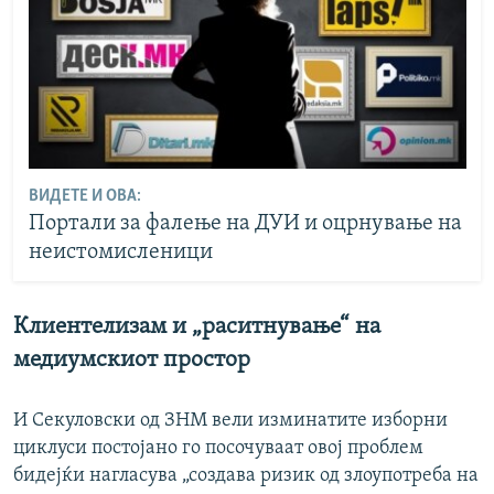
ВИДЕТЕ И ОВА:
Портали за фалење на ДУИ и оцрнување на
неистомисленици
Клиентелизам и „раситнување“ на
медиумскиот простор
И Секуловски од ЗНМ вели изминатите изборни
циклуси постојано го посочуваат овој проблем
бидејќи нагласува „создава ризик од злоупотреба на