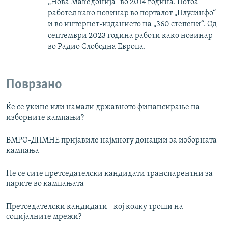
„Нова Македонија“ во 2014 година. Потоа
работел како новинар во порталот „Плусинфо“
и во интернет-изданието на „360 степени“. Од
септември 2023 година работи како новинар
во Радио Слободна Европа.
Поврзано
Ќе се укине или намали државното финансирање на
изборните кампањи?
ВМРО-ДПМНЕ пријавиле најмногу донации за изборната
кампања
Не се сите претседателски кандидати транспарентни за
парите во кампањата
Претседателски кандидати - кој колку троши на
социјалните мрежи?