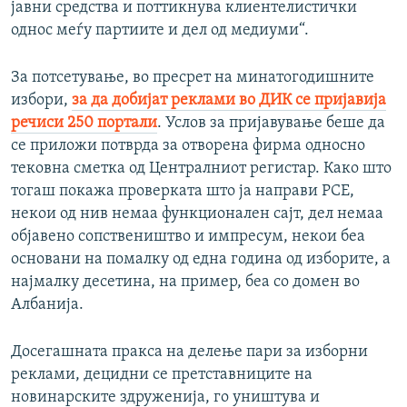
јавни средства и поттикнува клиентелистички
однос меѓу партиите и дел од медиуми“.
За потсетување, во пресрет на минатогодишните
избори,
за да добијат реклами во ДИК се пријавија
речиси 250 портали
. Услов за пријавување беше да
се приложи потврда за отворена фирма односно
тековна сметка од Централниот регистар. Како што
тогаш покажа проверката што ја направи РСЕ,
некои од нив немаа функционален сајт, дел немаа
објавено сопствеништво и импресум, некои беа
основани на помалку од една година од изборите, а
најмалку десетина, на пример, беа со домен во
Албанија.
Досегашната пракса на делење пари за изборни
реклами, децидни се претставниците на
новинарските здруженија, го уништува и