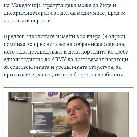
на Македонија стравува дека може да биде и
дискриминаторски за дел од медиумите, пред сè
локалните портали.
Предлог-законските измени кои вчера (8 април)
поминаа во прво читање на собраниска седница,
исто така предвидуваат и дека порталите ќе треба
еднаш годишно до АВМУ да доставуваат податоци
за сопственичката и уредничката структура, за
приходите и расходите и за бројот на вработени.