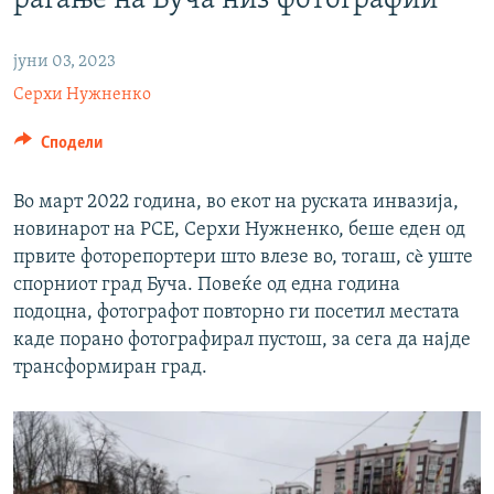
раѓање на Буча низ фотографии
РСЕ веб страници
јуни 03, 2023
Серхи Нужненко
Сподели
Во март 2022 година, во екот на руската инвазија,
новинарот на РСЕ, Серхи Нужненко, беше еден од
првите фоторепортери што влезе во, тогаш, сè уште
спорниот град Буча. Повеќе од една година
подоцна, фотографот повторно ги посетил местата
каде порано фотографирал пустош, за сега да најде
трансформиран град.