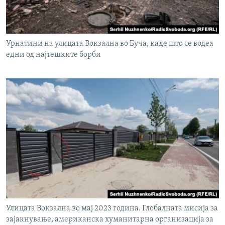
Урнатини на улицата Вокзална во Буча, каде што се водеа
едни од најтешките борби
Улицата Вокзална во мај 2023 година. Глобалната мисија за
зајакнување, американска хуманитарна организација за