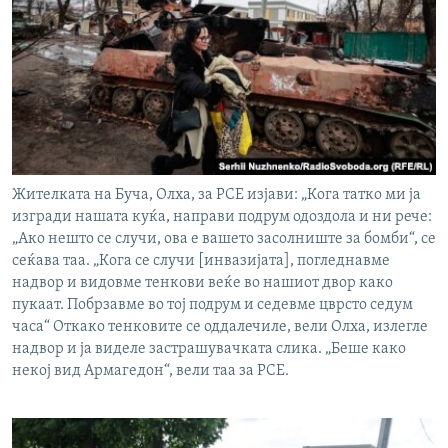
Жителката на Буча, Олха, за РСЕ изјави: „Кога татко ми ја
изгради нашата куќа, направи подрум одоздола и ни рече:
„Ако нешто се случи, ова е вашето засолниште за бомби“, се
сеќава таа. „Кога се случи [инвазијата], погледнавме
надвор и видовме тенкови веќе во нашиот двор како
пукаат. Побрзавме во тој подрум и седевме цврсто седум
часа“ Откако тенковите се оддалечиле, вели Олха, излегле
надвор и ја виделе застрашувачката слика. „Беше како
некој вид Армагедон“, вели таа за РСЕ.