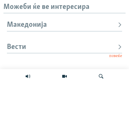
Можеби ќе ве интересира
Македонија
Вести
повеќе
Интервју
Свет
Барај
Мултимедиа