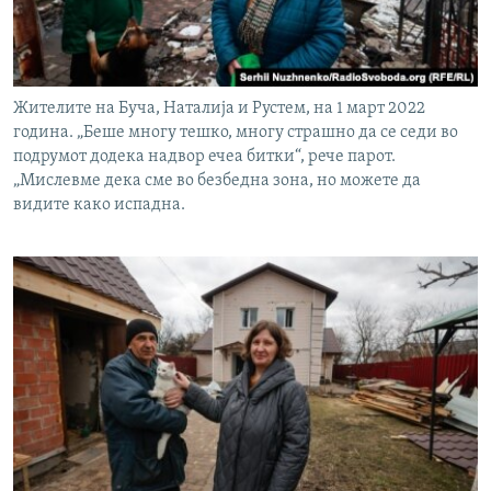
Жителите на Буча, Наталија и Рустем, на 1 март 2022
година. „Беше многу тешко, многу страшно да се седи во
подрумот додека надвор ечеа битки“, рече парот.
„Мислевме дека сме во безбедна зона, но можете да
видите како испадна.