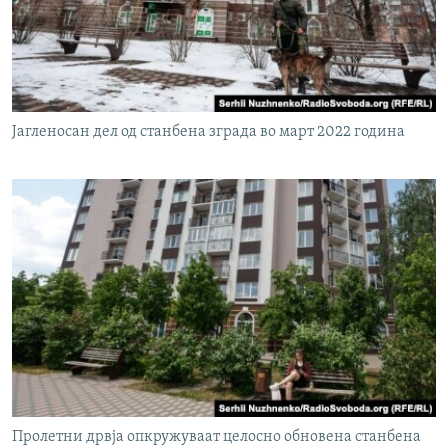
Јагленосан дел од станбена зграда во март 2022 година
Пролетни дрвја опкружуваат целосно обновена станбена