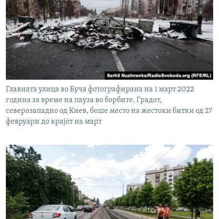
Главната улица во Буча фотографирана на 1 март 2022
година за време на пауза во борбите. Градот,
северозападно од Киев, беше место на жестоки битки од 27
февруари до крајот на март