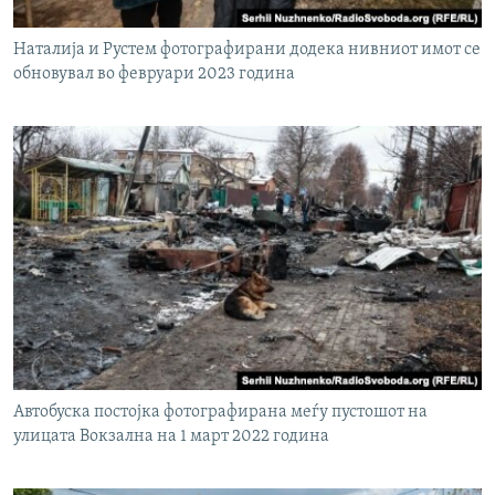
Наталија и Рустем фотографирани додека нивниот имот се
обновувал во февруари 2023 година
Автобуска постојка фотографирана меѓу пустошот на
улицата Вокзална на 1 март 2022 година