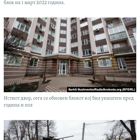
блок на 1 март 2022 година.
Истиот двор, сега со обновен блокот кој бил уништен пред
година и пол