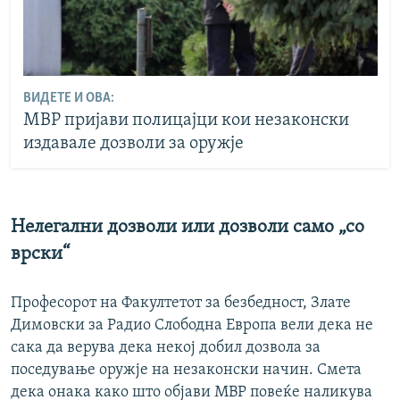
ВИДЕТЕ И ОВА:
МВР пријави полицајци кои незаконски
издавале дозволи за оружје
Нелегални дозволи или дозволи само „со
врски“
Професорот на Факултетот за безбедност, Злате
Димовски за Радио Слободна Европа вели дека не
сака да верува дека некој добил дозвола за
поседување оружје на незаконски начин. Смета
дека онака како што објави МВР повеќе наликува