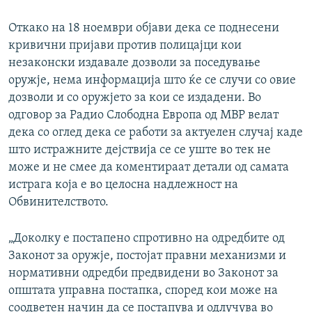
Откако на 18 ноември објави дека се поднесени
кривични пријави против полицајци кои
незаконски издавале дозволи за поседување
оружје, нема информација што ќе се случи со овие
дозволи и со оружјето за кои се издадени. Во
одговор за Радио Слободна Европа од МВР велат
дека со оглед дека се работи за актуелен случај каде
што истражните дејствија се се уште во тек не
може и не смее да коментираат детали од самата
истрага која е во целосна надлежност на
Обвинителството.
„Доколку е постапено спротивно на одредбите од
Законот за оружје, постојат правни механизми и
нормативни одредби предвидени во Законот за
општата управна постапка, според кои може на
соодветен начин да се постапува и одлучува во