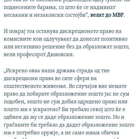
поднесените барања, со што ќе се надминат
несакани и незаконски состојби“,
велат до МВР
.
И покрај тоа останува дискреционото право на
комисиите кои одлучуваат да донесат позитивно
или негативно решение без да образложат зошто,
вели професорот Димовски.
„Искрено оваа наша држава страда од тие
дискрециони права во сите сфери на
општественото живеење. Во случајов вие немате
право да побарате образложение зошто јас не сум
подобен, зошто не сум добил одредено право или
зошто ми е ускратено? Би требало секој што ќе е
одбиен да му се даде образложение зошто. Но и
граѓаните би требало да дадат образложение зошто
им е потребно оружје, а не само имам обична