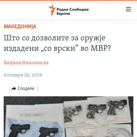
Достапни
линкови
Оди
МАКЕДОНИЈА
на
МАКЕДОНИЈА
Што со дозволите за оружје
содржината
СВЕТ
Оди
издадени „со врски“ во МВР?
ВИЗУЕЛНО
на
главната
Билјана Николовска
ВЕСТИ
навигација
ноември 28, 2024
ШТО ТРЕБА ДА ЗНАЕТЕ
Премини
на
ПРИЈАВИ СЕ ЗА ЊУЗЛЕТЕР
Сподели
пребарување
ПОДКАСТ ЗОШТО?
СЛЕДЕТЕ НЕ