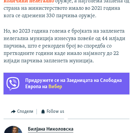
количини нелегално
оружје, а најголема заплена од
страна на министерството имало во 2021 година
кога се одземени 330 парчиња оружје.
Но, во 2023 година голема е бројката на запленета
нелегална муниција изнесува повеќе од 44 илјади
парчиња, што е рекорден број во споредба со
претходните години каде имало најмногу до 22
илјади парчиња запленета муниција.
Придружете се на Заедницата на Слободна
Европа на
Вибер
Сподели
Follow us
Билјана Николовска