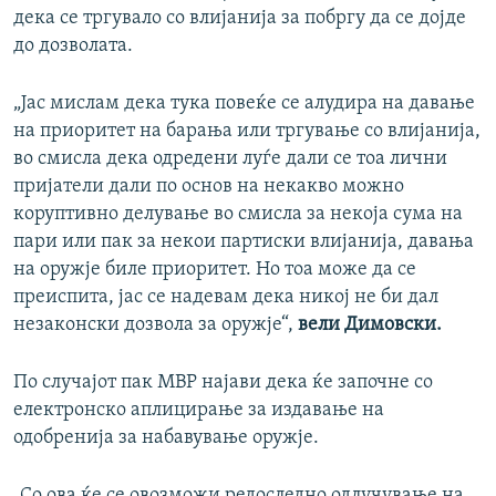
дека се тргувало со влијанија за побргу да се дојде
до дозволата.
„Јас мислам дека тука повеќе се алудира на давање
на приоритет на барања или тргување со влијанија,
во смисла дека одредени луѓе дали се тоа лични
пријатели дали по основ на некакво можно
коруптивно делување во смисла за некоја сума на
пари или пак за некои партиски влијанија, давања
на оружје биле приоритет. Но тоа може да се
преиспита, јас се надевам дека никој не би дал
незаконски дозвола за оружје“,
вели Димовски.
По случајот пак МВР најави дека ќе започне со
електронско аплицирање за издавање на
одобренија за набавување оружје.
„Со ова ќе се овозможи редоследно одлучување на