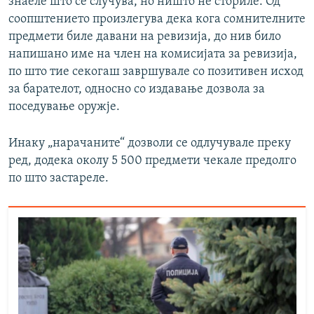
знаеле што се случува, но ништо не сториле. Од
соопштението произлегува дека кога сомнителните
предмети биле давани на ревизија, до нив било
напишано име на член на комисијата за ревизија,
по што тие секогаш завршувале со позитивен исход
за барателот, односно со издавање дозвола за
поседување оружје.
Инаку „нарачаните“ дозволи се одлучувале преку
ред, додека околу 5 500 предмети чекале предолго
по што застареле.