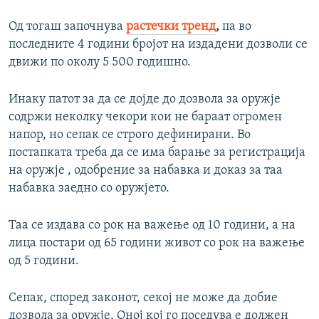
Од тогаш започнува
растечки тренд
,
па во
последните 4 години бројот на издадени дозволи се
движи по околу 5 500 годишно.
Инаку патот за да се дојде до дозвола за оружје
содржи неколку чекори кои не бараат огромен
напор, но сепак се строго дефинирани. Во
постапката треба да се има барање за регистрација
на оружје , одобрение за набавка и доказ за таа
набавка заедно со оружјето.
Таа се издава со рок на важење од 10 години, a на
лица постари од 65 години живот со рок на важење
од 5 години.
Сепак, според законот, секој не може да добие
дозвола за оружје. Оној кој го поседува е должен