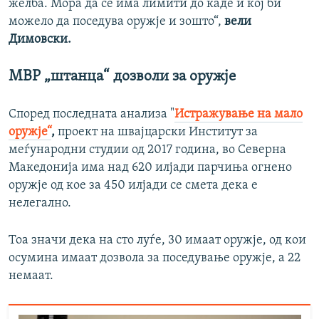
желба. Мора да се има лимити до каде и кој би
можело да поседува оружје и зошто“,
вели
Димовски.
МВР „штанца“ дозволи за оружје
Според последната анализа "
Истражување на мало
оружје“
,
проект на швајцарски Институт за
меѓународни студии од 2017 година, во Северна
Македонија има над 620 илјади парчиња огнено
оружје од кое за 450 илјади се смета дека е
нелегално.
Тоа значи дека на сто луѓе, 30 имаат оружје, од кои
осумина имаат дозвола за поседување оружје, а 22
немаат.