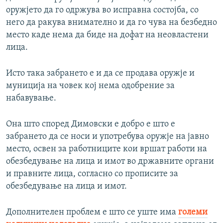
оружјето да го одржува во исправна состојба, со
него да ракува внимателно и да го чува на безбедно
место каде нема да биде на дофат на неовластени
лица.
Исто така забрането е и да се продава оружје и
муниција на човек кој нема одобрение за
набавување.
Она што според Димовски е добро е што е
забрането да се носи и употребува оружје на јавно
место, освен за работниците кои вршат работи на
обезбедување на лица и имот во државните органи
и правните лица, согласно со прописите за
обезбедување на лица и имот.
Дополнителен проблем е што се уште има
големи