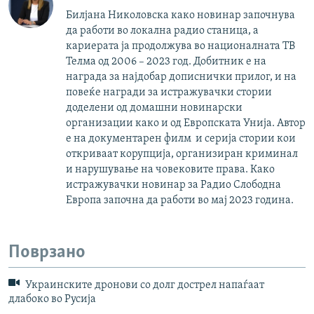
Билјана Николовска како новинар започнува
да работи во локална радио станица, а
кариерата ја продолжува во националната ТВ
Телма од 2006 – 2023 год. Добитник е на
награда за најдобар дописнички прилог, и на
повеќе награди за истражувачки стории
доделени од домашни новинарски
организации како и од Европската Унија. Автор
е на документарен филм и серија стории кои
откриваат корупција, организиран криминал
и нарушување на човековите права. Како
истражувачки новинар за Радио Слободна
Европа започна да работи во мај 2023 година.
Поврзано
Украинските дронови со долг дострел напаѓаат
длабоко во Русија