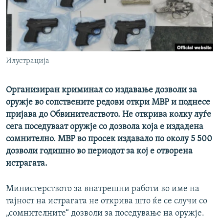
РСЕ веб страници
Илустрација
Организиран криминал со издавање дозволи за
оружје во сопствените редови откри МВР и поднесе
пријава до Oбвинителството. Не открива колку луѓе
сега поседуваат оружје со дозвола која е издадена
сомнително. МВР во просек издавало по околу 5 500
дозволи годишно во периодот за кој е отворена
истрагата.
Министерството за внатрешни работи во име на
тајност на истрагата не открива што ќе се случи со
„сомнителните“ дозволи за поседување на оружје.