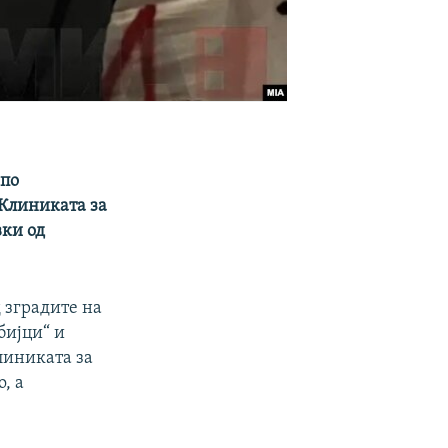
 по
 Клиниката за
вки од
д зградите на
бијци“ и
Клиниката за
, а