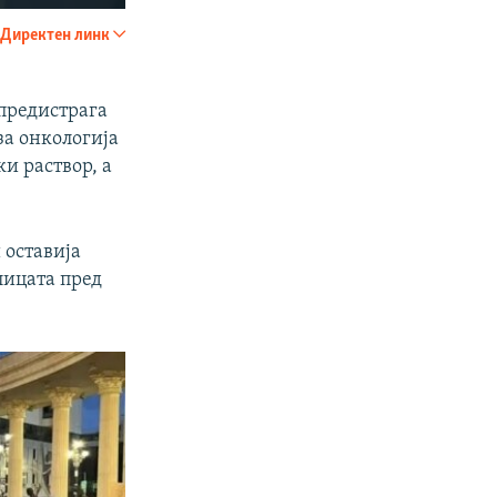
240p
Директен линк
SHARE
360p
480p
предистрага
а онкологија
720p
и раствор, а
1080p
 оставија
px
width
улицата пред