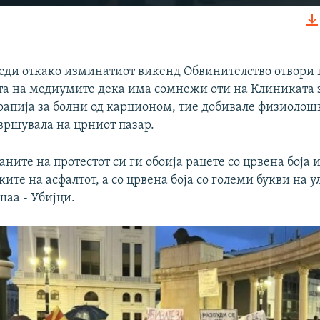
EMBED
леди откако изминатиот викенд Обвинителство отвори 
а на медиумите дека има сомнежи оти на Клиниката з
рапија за болни од карционом, тие добивале физиолошк
Auto
240p
360p
480p
вршувала на црниот пазар.
720p
1080p
аните на протестот си ги обоија рацете со црвена боја и
ките на асфалтот, а со црвена боја со големи букви на 
шаа - Убијци.