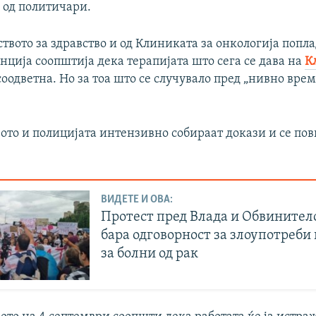
 од политичари.
вото за здравство и од Клиниката за онкологија попл
ција соопштија дека терапијата што сега се дава на
К
соодветна. Но за тоа што се случувало пред „нивно вре
ото и полицијата интензивно собираат докази и се пов
ВИДЕТЕ И ОВА:
Протест пред Влада и Обвинител
бара одговорност за злоупотреби
за болни од рак