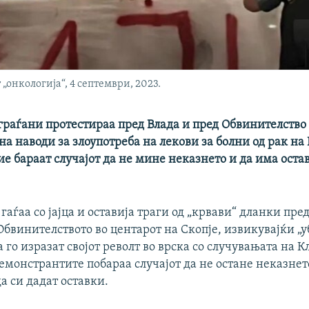
„онкологија“, 4 септември, 2023.
граѓани протестираа пред Влада и пред Обвинителство
на наводи за злоупотреба на лекови за болни од рак на
ие бараат случајот да не мине неказнето и да има оста
аѓаа со јајца и оставија траги од „крвави“ дланки пре
Обвинителството во центарот на Скопје, извикувајќи „у
а го изразат својот револт во врска со случувањата на 
емонстрантите побараа случајот да не остане неказнето
а си дадат оставки.