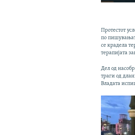
Протестот ус
по пишувањат
се крадела те
терапијата за
Дел од насобр
траги од длан
Владата испи