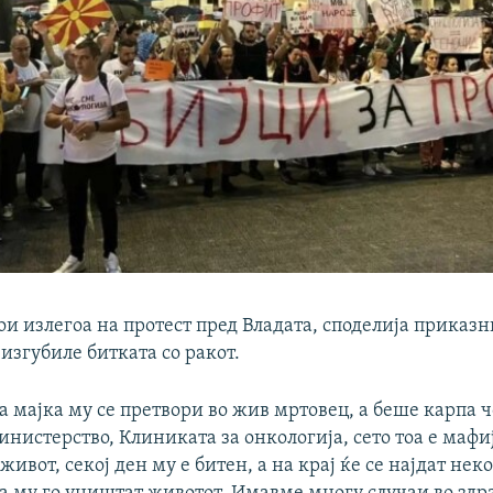
ои излегоа на протест пред Владата, споделија приказн
 изгубиле битката со ракот.
а мајка му се претвори во жив мртовец, а беше карпа ч
инистерство, Клиниката за онкологија, сето тоа е мафи
а живот, секој ден му е битен, а на крај ќе се најдат не