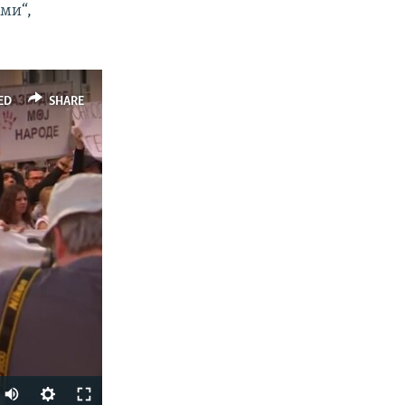
уми“,
ED
SHARE
Auto