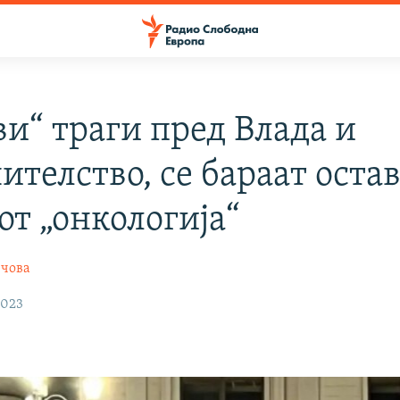
ви“ траги пред Влада и
телство, се бараат остав
от „онкологија“
нчова
2023