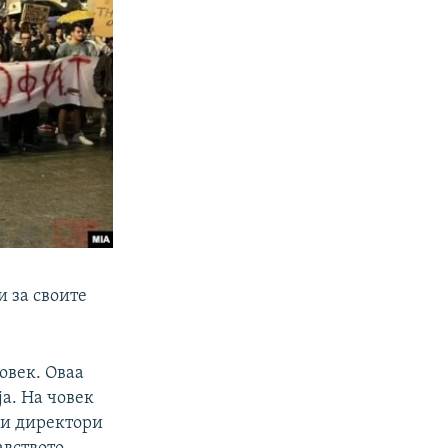
и за своите
овек. Оваа
ја. На човек
кои директори