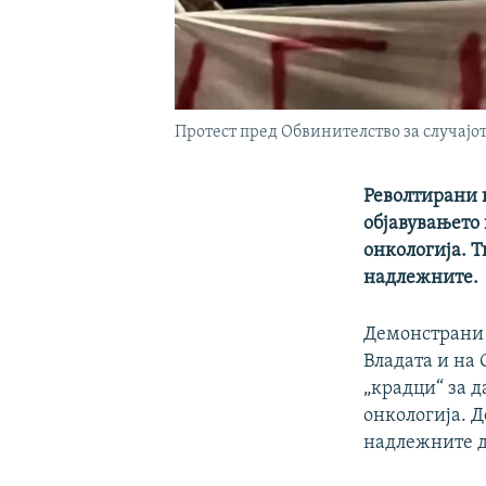
Протест пред Обвинителство за случајот 
Револтирани 
објавувањето 
онкологија. Т
надлежните.
Демонстрани г
Владата и на 
„крадци“ за д
онкологија. Д
надлежните д