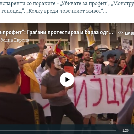
нспаренти со пораките - „Убивате за профит“, „Монстр
 геноцид“, „Колку вреди човечкиот живот“...
„Убивате за профит“: Граѓани протестираа и бараа одговорност за злоупотребите на Онкологија
EMB
ободна Eвропа
No media source currently available
1:26