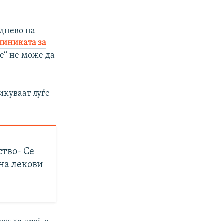
аднево на
линиката за
ме“ не може да
икуваат луѓе
ство- Се
 на лекови