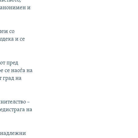
вството,
е анонимен и
лем со
одека и се
от пред
е се наоѓа на
т град на
инителство –
редистрага на
од надлежни