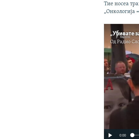
Тие носеа тра
„Oнкологија =
Од
Радио Сл
0:00