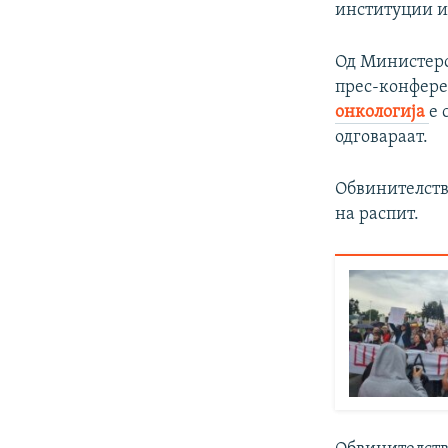
институции и
Од Министерст
прес-конферен
онкологија
е 
одговараат.
Обвинителств
на распит.