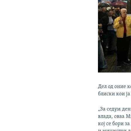
Дел од оние к
блиски кои ја
„За седум ден
влада, оваа М
кој се бори з