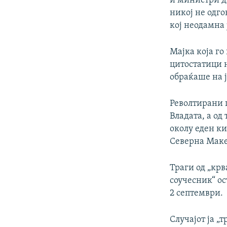
и министри д
никој не одго
кој неодамна 
Мајка која го
цитостатици н
обраќаше на ј
Револтирани г
Владата, а од
околу еден ки
Северна Маке
Траги од „кр
соучесник“ ос
2 септември.
Случајот ја „