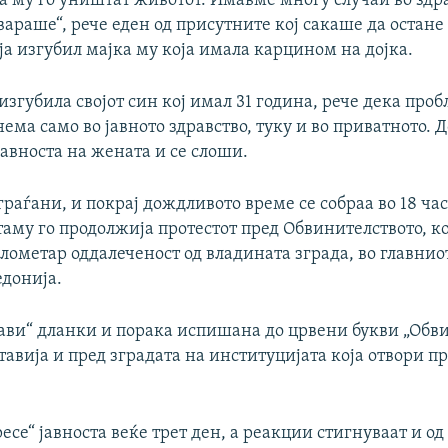
а му го уништат животот. Имавме многу случаи во здра
вараше“, рече еден од присутните кој сакаше да остан
ја изгубил мајка му која имала карцином на дојка.
 изгубила својот син кој имал 31 година, рече дека проб
ема само во јавното здравство, туку и во приватното. Д
авноста на жената и се слоши.
раѓани, и покрај дождливото време се собраа во 18 час
 таму го продолжија протестот пред Обвинителството, ко
лометар оддалеченост од владината зграда, во главнио
донија.
вави“ дланки и порака испишана до црвени букви „Обв
тавија и пред зградата на институцијата која отвори п
тресе“ јавноста веќе трет ден, а реакции стигнуваат и 