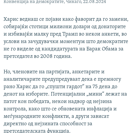
Конвенција на демократите, Чикаго, 22.08.2024
Харис веднаш се појави како фаворит да го замени,
собирајќи стотици милиони долари од донаторите
и избивајќи малку пред Трамп во некои анкети, во
услови на зачудувачки моментум што демократите
не го виделе од кандидатурата на Барак Обама за
претседател во 2008 година.
Но, членовите на партијата, анкетарите и
аналитичарите предупредуваат дека е премногу
рано Харис да го „спушти гардот“ на 75 дена до
денот на изборите. Потенцијални „мини“ лежат на
патот кон победата, некои надвор од нејзина
контрола, како што се обновената инфлација и
меѓународните конфликти, а други зависат
директно од нејзината способност за
претседателската функција.