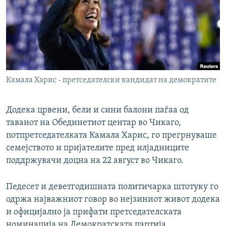
РСЕ веб страници
Камала Харис - претседателски кандидат на демократите
Додека црвени, бели и сини балони паѓаа од
таванот на Обединетиот центар во Чикаго,
потпретседателката Камала Харис, го прегрнуваше
семејството и пријателите пред илјадниците
поддржувачи доцна на 22 август во Чикаго.
Педесет и деветгодишната политичарка штотуку го
одржа најважниот говор во нејзиниот живот додека
и официјално ја прифати претседателската
номинација на Демократската партија,