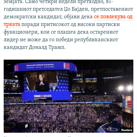
земјата. Само четири недели претходно, 81-
годишниот претседател Џо Бајден, претпоставениот
демократски кандидат, објави дека
се повлекува од
трката
поради притисокот од високи партиски
функционери, кои се плашеа дека остарениот
лидер не може да го победи републиканскиот
кандидат Доналд Трамп.