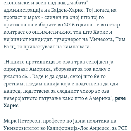
економски и воен пад под „слабата“
администрација на Бајден-Харис. Тој поглед на
пропаст и мрак - сличен на оној што тој го
притисна на изборите во 2016 година - е во остар
контраст со оптимистичкиот тон што Харис и
нејзиниот кандидат, гувернерот на Минесота, Тим
Валц, го прикажуваат на кампањата.
„Нашите противници во оваа трка секој ден ја
оцрнуваат Америка, зборуваат за тоа колку е
ужасно сè… Каде и да одам, секој што ќе го
сретнам, гледам нација која е подготвена да оди
напред, подготвена за следниот чекор во ова
неверојатното патување како што е Америка“,
рече
Харис.
Марк Петерсон, професор по јавна политика на
Универзитетот во Калифорнија-Лос Анџелес, за РСЕ