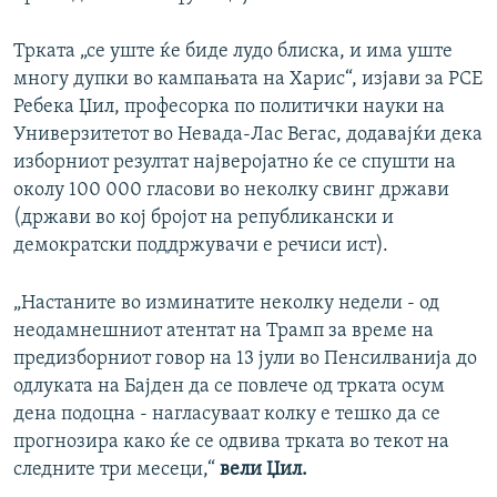
Трката „се уште ќе биде лудо блиска, и има уште
многу дупки во кампањата на Харис“, изјави за РСЕ
Ребека Џил, професорка по политички науки на
Универзитетот во Невада-Лас Вегас, додавајќи дека
изборниот резултат најверојатно ќе се спушти на
околу 100 000 гласови во неколку свинг држави
(држави во кој бројот на републикански и
демократски поддржувачи е речиси ист).
„Настаните во изминатите неколку недели - од
неодамнешниот атентат на Трамп за време на
предизборниот говор на 13 јули во Пенсилванија до
одлуката на Бајден да се повлече од трката осум
дена подоцна - нагласуваат колку е тешко да се
прогнозира како ќе се одвива трката во текот на
следните три месеци,“
вели Џил.