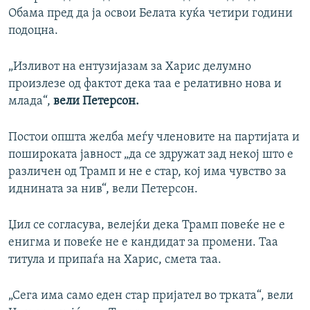
Обама пред да ја освои Белата куќа четири години
подоцна.
„Изливот на ентузијазам за Харис делумно
произлезе од фактот дека таа е релативно нова и
млада“,
вели Петерсон.
Постои општа желба меѓу членовите на партијата и
пошироката јавност „да се здружат зад некој што е
различен од Трамп и не е стар, кој има чувство за
иднината за нив“, вели Петерсон.
Џил се согласува, велејќи дека Трамп повеќе не е
енигма и повеќе не е кандидат за промени. Таа
титула и припаѓа на Харис, смета таа.
„Сега има само еден стар пријател во трката“, вели