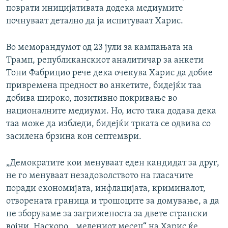
поврати иницијативата додека медиумите
почнуваат детално да ја испитуваат Харис.
Во меморандумот од 23 јули за кампањата на
Трамп, републиканскиот аналитичар за анкети
Тони Фабрицио рече дека очекува Харис да добие
привремена предност во анкетите, бидејќи таа
добива широко, позитивно покривање во
националните медиуми. Но, исто така додава дека
таа може да избледи, бидејќи трката се одвива со
засилена брзина кон септември.
„Демократите кои менуваат еден кандидат за друг,
не го менуваат незадоволството на гласачите
поради економијата, инфлацијата, криминалот,
отворената граница и трошоците за домување, а да
не зборуваме за загриженоста за двете странски
војни. Наскоро, „медениот месец“ на Харис ќе