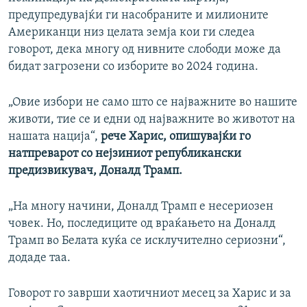
предупредувајќи ги насобраните и милионите
Американци низ целата земја кои ги следеа
говорот, дека многу од нивните слободи може да
бидат загрозени со изборите во 2024 година.
„Овие избори не само што се најважните во нашите
животи, тие се и едни од најважните во животот на
нашата нација“,
рече Харис, опишувајќи го
натпреварот со нејзиниот републикански
предизвикувач, Доналд Трамп.
„На многу начини, Доналд Трамп е несериозен
човек. Но, последиците од враќањето на Доналд
Трамп во Белата куќа се исклучително сериозни“,
додаде таа.
Говорот го заврши хаотичниот месец за Харис и за