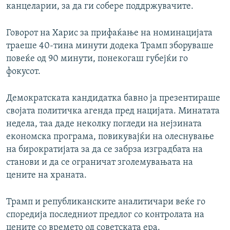
канцеларии, за да ги собере поддржувачите.
Говорот на Харис за прифаќање на номинацијата
траеше 40-тина минути додека Трамп зборуваше
повеќе од 90 минути, понекогаш губејќи го
фокусот.
Демократската кандидатка бавно ја презентираше
својата политичка агенда пред нацијата. Минатата
недела, таа даде неколку погледи на нејзината
економска програма, повикувајќи на олеснување
на бирократијата за да се забрза изградбата на
станови и да се ограничат зголемувањата на
цените на храната.
Трамп и републиканските аналитичари веќе го
споредија последниот предлог со контролата на
цените со времето од советската ера.