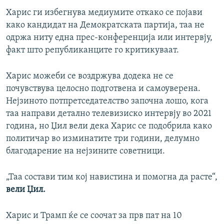
Харис ги избегнува медиумите откако се појави
како кандидат на Демократската партија, таа не
одржа ниту една прес-конференција или интервју,
факт што републиканците го критикуваат.
Харис можеби се воздржува додека не се
почувствува целосно подготвена и самоуверена.
Нејзиното потпретседателство започна лошо, кога
таа направи детално телевизиско интервју во 2021
година, но Џил вели дека Харис се подобрила како
политичар во изминатите три години, делумно
благодарение на нејзините советници.
„Таа состави тим кој навистина и помогна да расте“,
вели Џил.
Харис и Трамп ќе се соочат за прв пат на 10