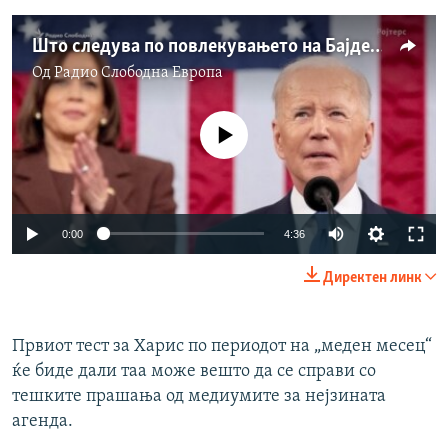
Што следува по повлекувањето на Бајден и предлогот Харис да биде претседателски кандидат?
Од
Радио Слободна Eвропа
No media source currently available
Auto
0:00
4:36
240p
Директен линк
360p
Auto
240p
360p
480p
480p
Првиот тест за Харис по периодот на „меден месец“
ќе биде дали таа може вешто да се справи со
720p
720p
1080p
тешките прашања од медиумите за нејзината
1080p
агенда.