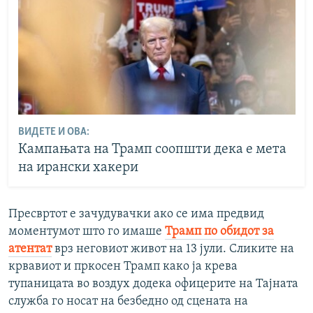
ВИДЕТЕ И ОВА:
Кампањата на Трамп соопшти дека е мета
на ирански хакери
Пресвртот е зачудувачки ако се има предвид
моментумот што го имаше
Трамп по обидот за
атентат
врз неговиот живот на 13 јули. Сликите на
крвавиот и пркосен Трамп како ја крева
тупаницата во воздух додека офицерите на Тајната
служба го носат на безбедно од сцената на