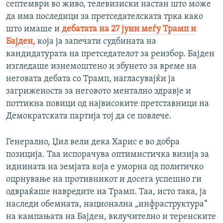
септември во живо, телевизиски настан што може
да има последици за претседателската трка како
што имаше и
дебатата на 27 јуни меѓу Трамп и
Бајден,
која ја запечати судбината на
кандидатурата на претседателот за реизбор. Бајден
изгледаше изнемоштено и збунето за време на
неговата дебата со Трамп, нагласувајќи ја
загриженоста за неговото ментално здравје и
поттикна повици од највисоките претставници на
Демократската партија тој да се повлече.
Генерално, Џил вели дека Харис е во добра
позиција. Таа испорачува оптимистичка визија за
иднината на земјата која е уморна од политичко
оцрнување на противникот и досега успешно ги
одвраќаше навредите на Трамп. Таа, исто така, ја
наследи обемната, национална „инфраструктура“
на кампањата на Бајден, вклучително и теренските