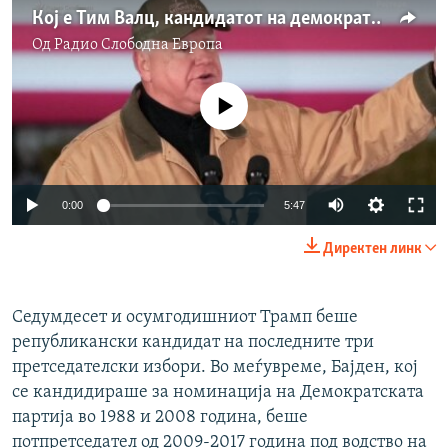
Кој е Тим Валц, кандидатот на демократите за потпретседател на САД?
Од
Радио Слободна Eвропа
No media source currently available
Auto
0:00
5:47
240p
Директен линк
360p
Auto
240p
360p
480p
480p
Седумдесет и осумгодишниот Трамп беше
републикански кандидат на последните три
720p
720p
1080p
претседателски избори. Во меѓувреме, Бајден, кој
1080p
се кандидираше за номинација на Демократската
партија во 1988 и 2008 година, беше
потпретседател од 2009-2017 година под водство на