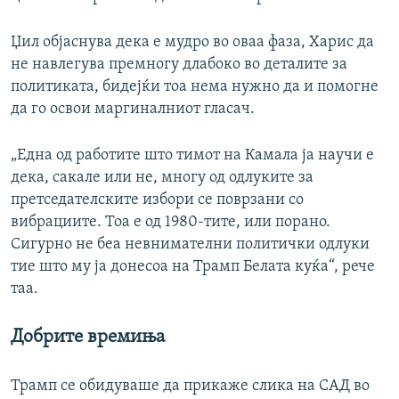
Џил објаснува дека е мудро во оваа фаза, Харис да
не навлегува премногу длабоко во деталите за
политиката, бидејќи тоа нема нужно да и помогне
да го освои маргиналниот гласач.
„Една од работите што тимот на Камала ја научи е
дека, сакале или не, многу од одлуките за
претседателските избори се поврзани со
вибрациите. Тоа е од 1980-тите, или порано.
Сигурно не беа невнимателни политички одлуки
тие што му ја донесоа на Трамп Белата куќа“, рече
таа.
Добрите времиња
Трамп се обидуваше да прикаже слика на САД во