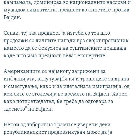
кампањата, доминираа во националните наслови и
му дадоа симпатична предност во анкетите против
Бајден.
Сепак, тој таа предност ја изгуби со тоа што
продолжи со личните напади врз својот противник
наместо да се фокусира на суштинските прашања
каде што има предност, велат експертите.
Американците се најмногу загрижени за
инфлацијата, вклучувајќи ги и трошоците за храна
и сместување, како и за илегалната имиграција, од
кои сите се зголемија во времето на Бајден. Харис,
како потпретседател, ќе треба да одговара за
„досието“ на Бајден.
Некои од таборот на Трамп се уверени дека
републиканскиот предизвикувач може да ја