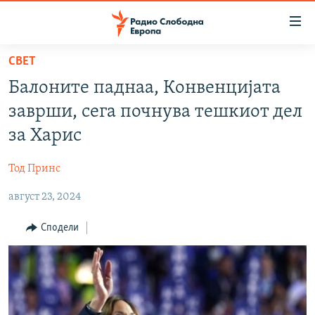
Достапни
линкови
Оди
СВЕТ
на
МАКЕДОНИЈА
Балоните паднаа, Конвенцијата
содржината
СВЕТ
Оди
заврши, сега почнува тешкиот дел
ВИЗУЕЛНО
на
за Харис
главната
ВЕСТИ
навигација
Тод Принс
ШТО ТРЕБА ДА ЗНАЕТЕ
Премини
на
август 23, 2024
ПРИЈАВИ СЕ ЗА ЊУЗЛЕТЕР
пребарување
ПОДКАСТ ЗОШТО?
Сподели
СЛЕДЕТЕ НЕ