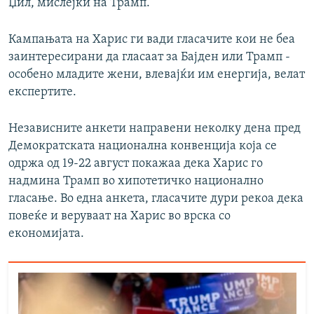
Џил, мислејќи на Трамп.
Кампањата на Харис ги вади гласачите кои не беа
заинтересирани да гласаат за Бајден или Трамп -
особено младите жени, влевајќи им енергија, велат
експертите.
Независните анкети направени неколку дена пред
Демократската национална конвенција која се
одржа од 19-22 август покажаа дека Харис го
надмина Трамп во хипотетичко национално
гласање. Во една анкета, гласачите дури рекоа дека
повеќе и веруваат на Харис во врска со
економијата.