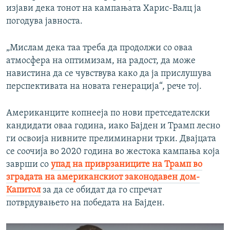
изјави дека тонот на кампањата Харис-Валц ја
погодува јавноста.
„Мислам дека таа треба да продолжи со оваа
атмосфера на оптимизам, на радост, да може
навистина да се чувствува како да ја прислушува
перспективата на новата генерација“, рече тој.
Американците копнееја по нови претседателски
кандидати оваа година, иако Бајден и Трамп лесно
ги освоија нивните прелиминарни трки. Двајцата
се соочија во 2020 година во жестока кампања која
заврши со
упад на приврзаниците на Трамп во
зградата на американскиот законодавен дом-
Капитол
за да се обидат да го спречат
потврдувањето на победата на Бајден.