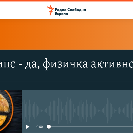
ПРИЈАВИ СЕ
ипс - да, физичка активно
Ај Тјунс
YouTube Music
Spotify
No media source currently avail
YouTube
0:00