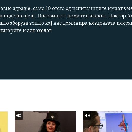
јавно здравје, само 10 отсто од испитаниците имаат у
Опис
ти неделно пеш. Половината немаат никаква. Доктор 
што зборува зошто кај нас доминира нездравата исхран
 цигарите и алкохолот.