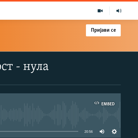
Пријави се
ст - нула
EMBED
able
20:56