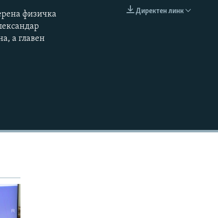
Директен линк
мерена физичка
EMBED
Александар
а, а главен