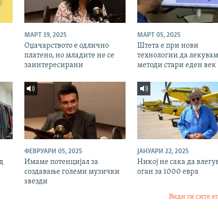
МАРТ 19, 2025
МАРТ 05, 2025
Оџачарството е одлично
Штета е при нови
платено, но младите не се
технологии да лекувам
заинтересирани
методи стари еден век
ФЕВРУАРИ 05, 2025
ЈАНУАРИ 22, 2025
од
Имаме потенцијал за
Никој не сака да влегу
создавање големи музички
оган за 1000 евра
ѕвезди
Види ги сите е