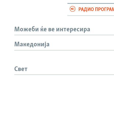
РАДИО ПРОГРА
Можеби ќе ве интересира
Македонија
СЛЕДЕТЕ НЕ
Свет
РСЕ веб страници
ИНФО СТРАНИЦА
ЛИНКОВ
Пријави се
Визуелно
За нас
Истражува