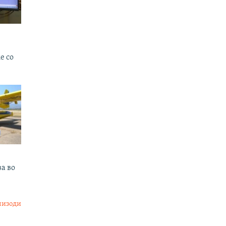
е со
ва во
пизоди