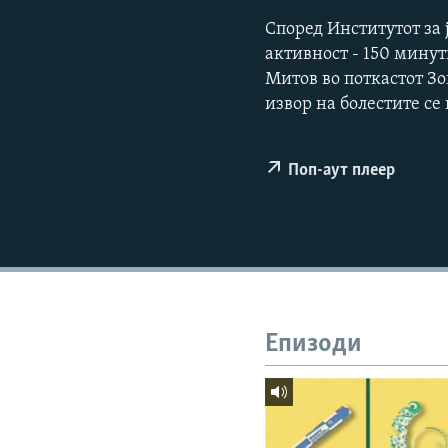
Според Институтот за 
активност - 150 мину
Митов во поткастот Зо
извор на болестите се
Поп-аут плеер
Епизоди