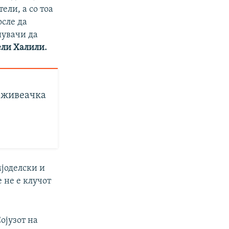
ли, а со тоа
осле да
шувачи да
ели Халили.
 живеачка
мјоделски и
 не е клучот
ојузот на