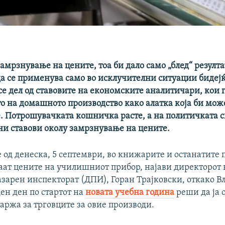
замрзнување на цените, тоа би дало само „блед“ резулта
да се применува само во исклучителни ситуации бидејќ
се дел од ставовите на економските аналитичари, кои 
о на домашното производство како алатка која би може
е. Потрошувачката кошничка расте, а на политичката 
ни ставови околу замрзнување на цените.
 од денеска, 5 септември, во книжарите и останатите
аат цените на училишниот прибор, најави директорот 
зарен инспекторат (ДПИ), Горан Трајковски, откако Вл
ен ден по стартот на
новата учебна година
реши да ја 
аржа за трговците за овие производи.