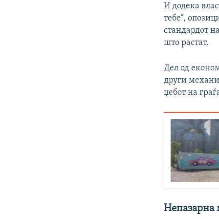
И додека влас
тебе“, опозиц
стандардот н
што растат.
Дел од економ
други механиз
џебот на граѓ
Непазарна м