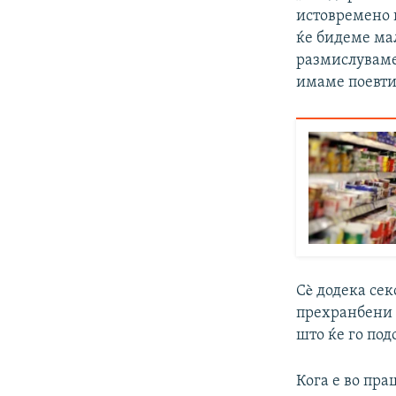
истовремено 
ќе бидеме мал
размислуваме
имаме поевти
Сè додека сек
прехранбени 
што ќе го по
Кога е во пр