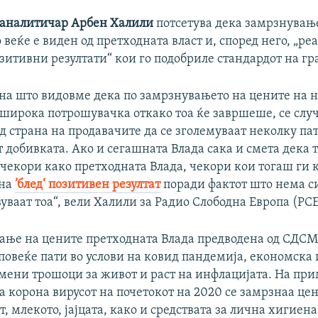
 аналитичар Арбен Халили
потсетува дека замрзнувањ
 веќе е виден од претходната власт и, според него, „ре
зитивни резултати“ кои го подобриле стандардот на гр
ина што видовме дека по замрзнувањето на цените на 
 широка потрошувачка откако тоа ќе завршеше, се слу
д страна на продавачите да се зголемуваат неколку пат
добивката. Ако и сегашната Влада сака и смета дека т
е чекори како претходната Влада, чекори кои тогаш ги
 на
’блед‘ позитивен резултат
поради фактот што нема с
вуваат тоа“, вели Халили за Радио Слободна Европа (РСЕ
ање на цените претходната Влада предводена од СДС
повеќе пати во услови на ковид пандемија, економска 
мени трошоци за живот и раст на инфлацијата. На при
 корона вирусот на почетокот на 2020 се замрзнаа цен
т, млекото, јајцата, како и средствата за лична хигиена