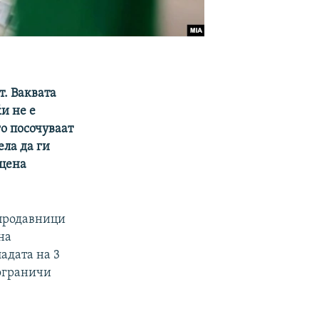
т. Ваквата
и не е
го посочуваат
ла да ги
сцена
 продавници
на
адата на 3
ограничи