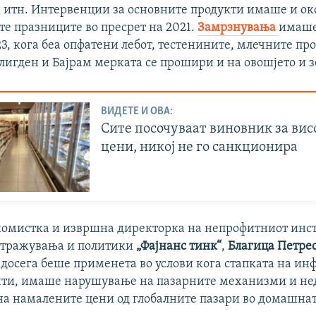
 итн. Интервенции за основните продукти имаше и ок
е празниците во пресрет на 2021.
Замрзнувања
имаше
3, кога беа опфатени лебот, тестенините, млечните про
лигден и Бајрам мерката се прошири и на овошјето и з
ВИДЕТЕ И ОВА:
Сите посочуваат виновник за вис
цени, никој не го санкционира
номистка и извршна директорка на непрофитниот инст
стражувања и политики
„Фајнанс тинк“
,
Благица Петре
 досега беше применета во услови кога стапката на ин
нти, имаше нарушување на пазарните механизми и не
на намалените цени од глобалните пазари во домашнат