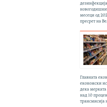
дезинфекција
новогодишнит
месеци од 202
пресрет на Ве
Главната еко
економски и
дека мерката
над 10 проце
трансмисија 