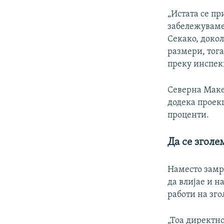
„Истата се пр
забележуваме 
Секако, доко
размери, тог
преку инспек
Северна Макед
додека проекц
проценти.
Да се згол
Наместо замр
да влијае и н
работи на зг
„Тоа директно