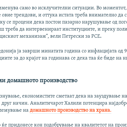
именува само во исклучителни ситуации. Во моментот,
овие трендови, и оттука истата треба внимателно да с
лку се процени дека постои пазарно нарушување од по
аш треба да интервенираат институциите, и преку пол
цискиот механизам“,
вели Петрески за РСЕ
.
онија ја заврши минатата година со инфлацијата од 9,
иите за до крајот на годинава се дека таа ќе биде на н
еми домашното производство
знување, економистите сметаат дека на зауздување н
а друг начин. Аналитичарот Халили потенцира најдобро
олемување на
домашното производство на храна.
 ќе придонесе кон подобрување на квалитетот на прои