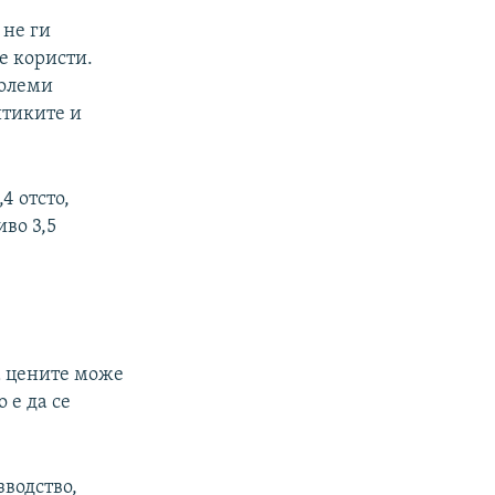
 не ги
е користи.
големи
итиките и
4 отсто,
иво 3,5
а цените може
 е да се
зводство,