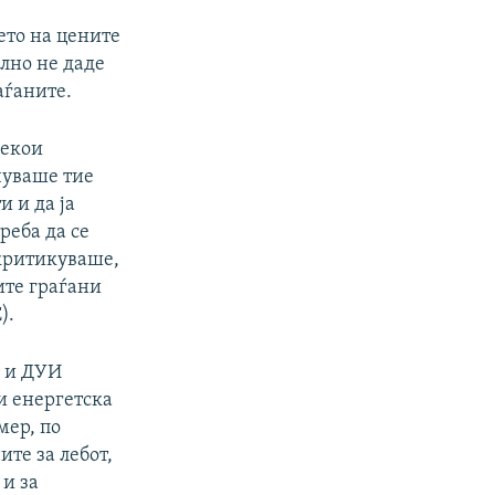
ето на цените
ално не даде
аѓаните.
некои
чуваше тие
и и да ја
реба да се
 критикуваше,
ите граѓани
).
М и ДУИ
и енергетска
мер, по
ите за лебот,
 и за