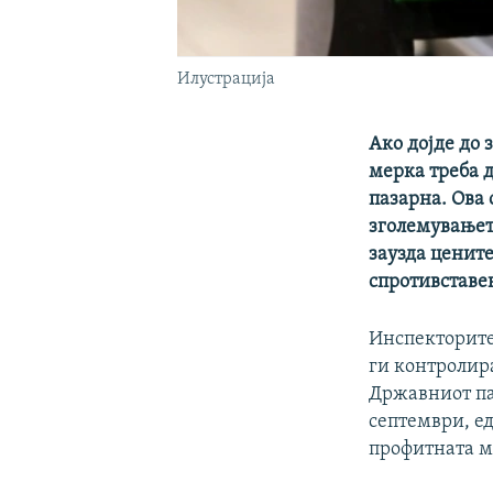
Илустрација
Ако дојде до 
мерка треба 
пазарна. Ова 
зголемувањет
заузда ценит
спротивставе
Инспекторите
ги контролир
Државниот па
септември, ед
профитната м