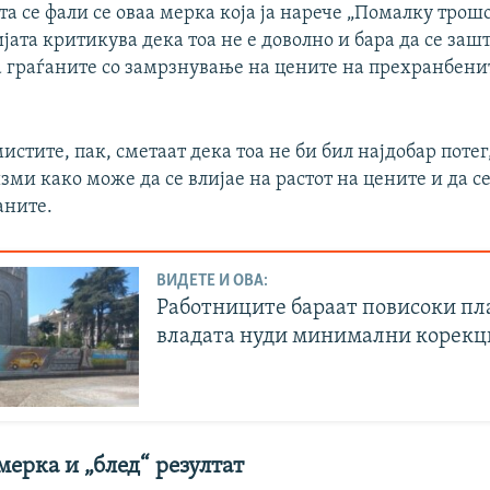
та се фали се оваа мерка која ја нарече „Помалку трош
ијата критикува дека тоа не е доволно и бара да се заш
а граѓаните со замрзнување на цените на прехранбени
истите, пак, сметаат дека тоа не би бил најдобар потег
ми како може да се влијае на растот на цените и да с
аните.
ВИДЕТЕ И ОВА:
Работниците бараат повисоки пл
владата нуди минимални корек
ерка и „блед“ резултат