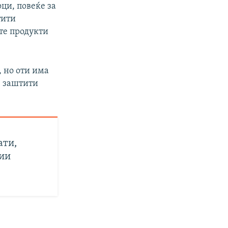
оци, повеќе за
тити
те продукти
, но оти има
е заштити
ати,
ции