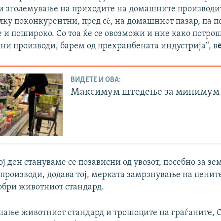
и зголемување на приходите на домашните производите
ку поконкурентни, пред сè, на домашниот пазар, па п
 и пошироко. Со тоа ќе се овозможи и ние како потро
ни производи, барем од прехранбената индустрија“, в
ВИДЕТЕ И ОВА:
Максимум штедење за минимум
ој ден стануваме се позависни од увозот, посебно за зе
производи, додава тој, мерката замрзнување на цените
добри животниот стандард.
ашање животниот стандард и трошоците на граѓаните, С