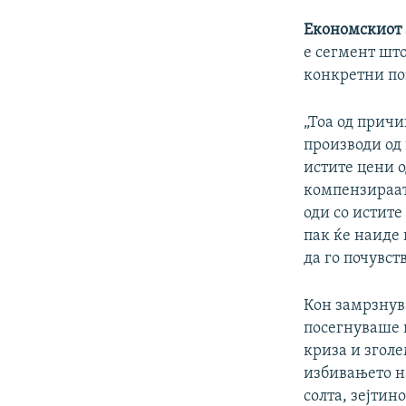
Економскиот
е сегмент што
конкретни по
„Тоа од прич
производи од
истите цени о
компензираат 
оди со истит
пак ќе наиде
да го почувст
Кон замрзнув
посегнуваше 
криза и зголе
избивањето на
солта, зејтино