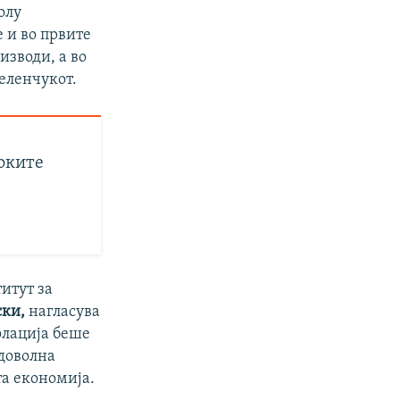
олу
 и во првите
изводи, а во
еленчукот.
оките
итут за
ски,
нагласува
флација беше
доволна
а економија.