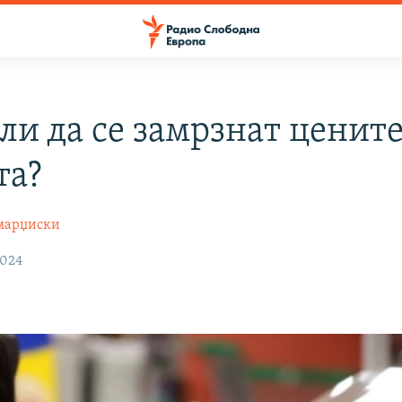
ли да се замрзнат цените
та?
марџиски
2024