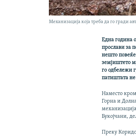
Механизација која треба да го гради ав
Една година о
прослави за п
нешто повеќе 
земјиштето м
го одбележи 
патиштата не 
Наместо кром
Горна и Долн
механизација 
Букојчани, де
Преку Коридор