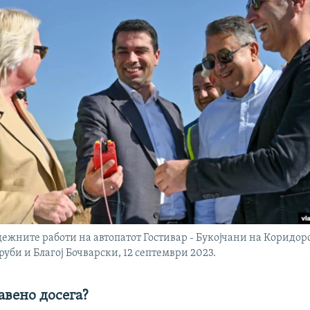
дежните работи на автопатот Гостивар - Букојчани на Коридоро
руби и Благој Бочварски, 12 септември 2023.
авено досега?