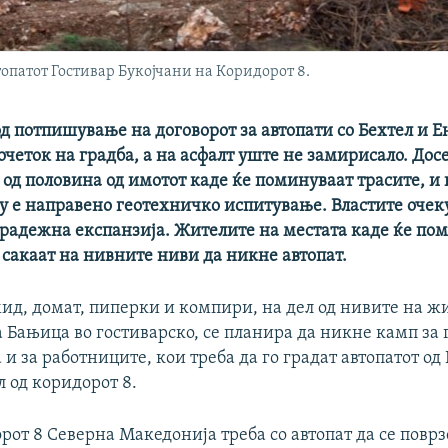
топатот Гостивар Букојчани на Коридорот 8.
д потпишување на договорот за автопати со Бехтел и Е
очеток на градба, а на асфалт уште не замирисало. Дос
од половина од имотот каде ќе поминуваат трасите, и 
у е направено геотехничко испитување. Властите очек
градежна експанзија. Жителите на местата каде ќе по
сакаат на нивните ниви да никне автопат.
ид, домат, пиперки и компири, на дел од нивите на ж
а Бањица во гостиварско, се планира да никне камп за
и за работниците, кои треба да го градат автопатот од
л од коридорот 8.
от 8 Северна Македонија треба со автопат да се поврз