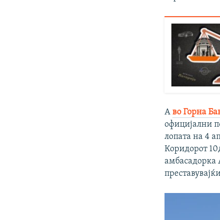
А
во Горна Ба
официјални п
лопата на 4 а
Коридорот 10д
амбасадорка 
преставувајќи