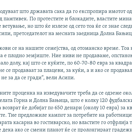
дуваат што државата сака да го експропира имотот од
д памтивек. По протестите и блокадите, властите мина
 ветување, но што ќе излезе од сето тоа ќе се знае след
сипи, претседателот на месната заедница Долна Бањиц
кови се на нашите семејства, од отоманско време. Тоа 
а е плодно земјиште. Ние ниви не продаваме, опстанок
вало долу, кај што се куќите, по 60-70-80 евра за квадр
е се продаваат за плацеви, за куќи, а и ако се продавале
 не за да се гради“, вели Асипи.
ните проценка на изведувачите треба да се одземе око
елата Горна и Долна Бањица, што е колку 120 фудбалс
возврат ќе добијат по 650 денари (околу 10 евра) за к
те. Тие предложиле кампот за потребите на работницит
арата касарна во гостиварско, но властите го отфрлија т
 дека ако се смени планот ќе се пролонгираат градежн