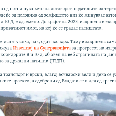
на од потпишувањето на договорот, податоците од тере
веќе од половина од земјиштето низ ќе минуваат авто
и 10 Д, е одземено. До крајот на 2023, извршена е екс
д приватниот имот, на кој ќе се градат патиштата.
 испитувања, пак, одат поспоро. Таму е завршена сам
кажува
Извештај на Супервизијата
за прогресот на изгр
 коридорите 8 и 10 д, објавен на веб страницата на Јав
то за државни патишта (ЈПДП).
 транспорт и врски, Благој Бочварски вели и дека се у
ките проекти, а одобрени од Владата се и дел од траси