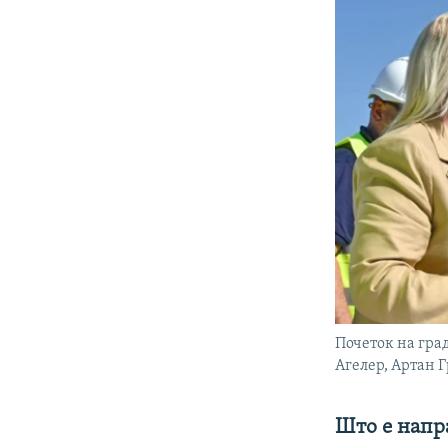
Почеток на гра
Агелер, Артан Г
Што е напр