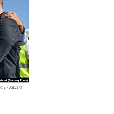
т 8 / Анџела