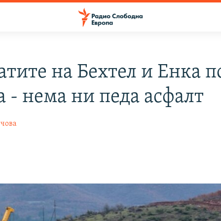
атите на Бехтел и Енка п
 - нема ни педа асфалт
нчова