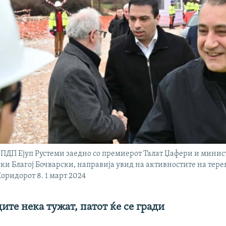
JПДП Ејуп Рустеми заедно со премиерот Талат Џафери и минис
ски Благој Бочварски, направија увид на активностите на тере
оридорот 8. 1 март 2024
те нека тужат, патот ќе се гради