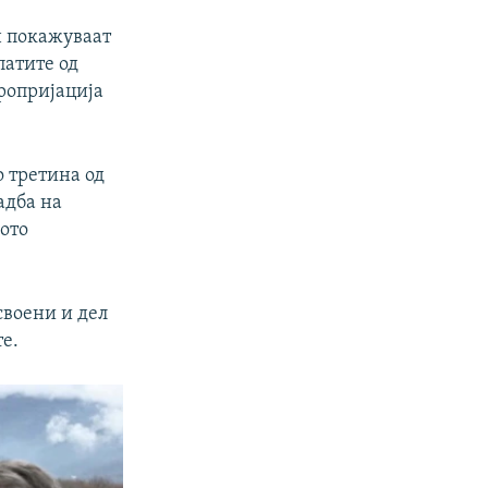
н покажуваат
патите од
пропријација
о третина од
адба на
ното
своени и дел
те.