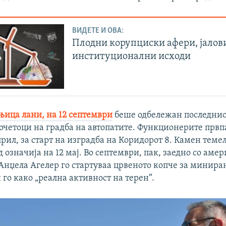
ВИДЕТЕ И ОВА:
Плодни корупциски афери, јалов
институционални исходи
њица лани, на 12 септември
беше одбележан последнио
очетоци на градба на автопатите. Функционерите првп
прил, за старт на изградба на Коридорот 8. Камен теме
 означија на 12 мај. Во септември, пак, заедно со аме
Анџела Агелер го стартуваа црвеното копче за минира
 го како „реална активност на терен“.