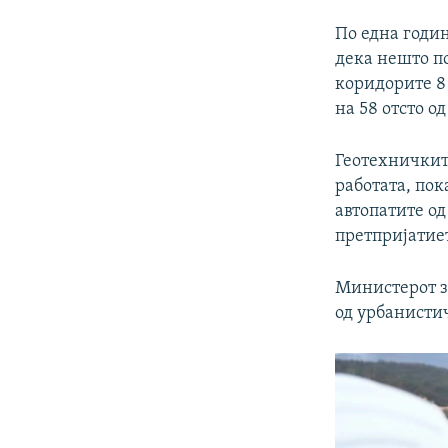
По една годи
дека нешто по
коридорите 8 
на 58 отсто о
Геотехничките
работата, по
автопатите од
претпријатие
Министерот за
од урбанистич