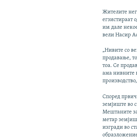
Жителите него
егзистираат о
им дале некое
вели Насир А
„Нивите со ве
продавање, то
тоа. Се прода
ама нивните н
производство,
Според првич
земјиште во с
Мештаните за 
метар земјиш
изгради во ст
образложение