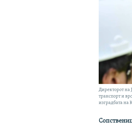
Директорот на 
транспорт и вр
изградбата на К
Сопственици