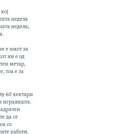
 кој
тата недела
ната недела,
а.
не е имот за
от ни е од
атен метар,
, тоа е за
лу 60 хектари
ки игралишта.
вадратен
е да се
оа со
ите работи.