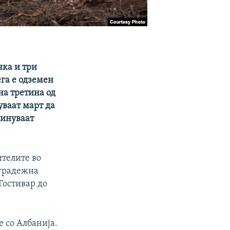
нка и три
ега е одземен
на третина од
уваат март да
минуваат
ителите во
 градежна
 Гостивар до
е со Албанија.