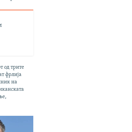
и
т од трите
ат фрлија
лник на
риканската
ње,