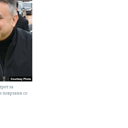
трот за
н поврзани со