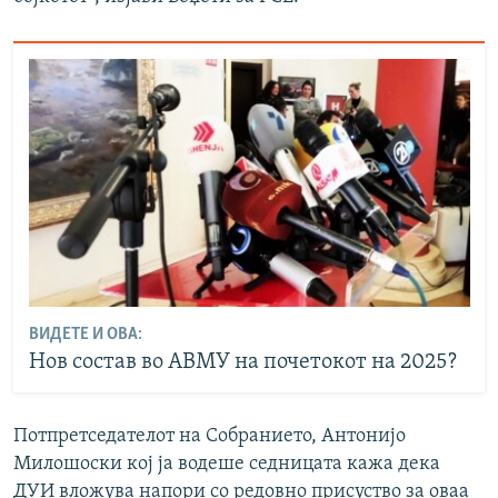
ВИДЕТЕ И ОВА:
Нов состав во АВМУ на почетокот на 2025?
Потпретседателот на Собранието, Антонијо
Милошоски кој ја водеше седницата кажа дека
ДУИ вложува напори со редовно присуство за оваа