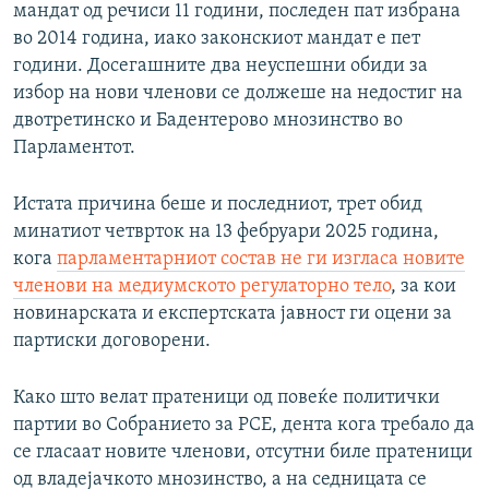
мандат од речиси 11 години, последен пат избрана
во 2014 година, иако законскиот мандат е пет
години. Досегашните два неуспешни обиди за
избор на нови членови се должеше на недостиг на
двотретинско и Бадентерово мнозинство во
Парламентот.
Истата причина беше и последниот, трет обид
минатиот четврток на 13 фебруари 2025 година,
кога
парламентарниот состав не ги изгласа новите
членови на медиумското регулаторно тело
, за кои
новинарската и експертската јавност ги оцени за
партиски договорени.
Како што велат пратеници од повеќе политички
партии во Собранието за РСЕ, дента кога требало да
се гласаат новите членови, отсутни биле пратеници
од владејачкото мнозинство, а на седницата се