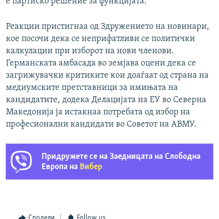
е партиско решение за функцијата.
Реакции пристигнаа од Здружението на новинари,
кое посочи дека се неприфатливи се политички
калкулации при изборот на нови членови.
Германската амбасада во земјава оцени дека се
загрижувачки критиките кои доаѓаат од страна на
медиумските претставници за имињата на
кандидатите, додека Делацијата на ЕУ во Северна
Македонија ја истакнаа потребата од избор на
професионални кандидати во Советот на АВМУ.
Придружете се на Заедницата на Слободна
Европа на
Вибер
Сподели
Follow us