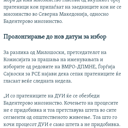
мора да има мнозинство гласови од вкупниот број
пратеници кои припаѓаат на заедниците кои не се
мнозинство во Северна Македонија, односно
Бадентерово мнозинство.
Пролонгирање до нов датум за избор
За разлика од Милошоски, претседателот на
Комисијата за прашања на именувањата и
изборите од редовите на ВМРО-ДПМНЕ, Ѓорѓија
Сајкоски за РСЕ најави дека сепак пратениците ќе
гласаат веќе следната недела.
„И со пратениците на ДУИ ќе се обезбеди
Бадентерово мнозинство. Кочењето на процесите
не е придобивка и тоа претставува штета во сите
сегменти од општественото живеење. Тоа што го
кочи процесот ДУИ е само штета а не придобивка.