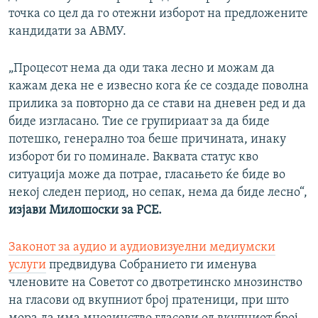
точка со цел да го отежни изборот на предложените
кандидати за АВМУ.
„Процесот нема да оди така лесно и можам да
кажам дека не е извесно кога ќе се создаде поволна
прилика за повторно да се стави на дневен ред и да
биде изгласано. Тие се групириаат за да биде
потешко, генерално тоа беше причината, инаку
изборот би го поминале. Ваквата статус кво
ситуација може да потрае, гласањето ќе биде во
некој следен период, но сепак, нема да биде лесно“,
изјави Милошоски за РСЕ.
Законот за аудио и аудиовизуелни медиумски
услуги
предвидува Собранието ги именува
членовите на Советот со двотретинско мнозинство
на гласови од вкупниот број пратеници, при што