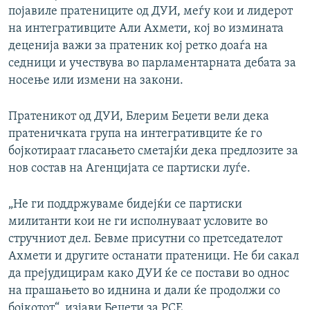
појавиле пратениците од ДУИ, меѓу кои и лидерот
на интегративците Али Ахмети, кој во измината
деценија важи за пратеник кој ретко доаѓа на
седници и учествува во парламентарната дебата за
носење или измени на закони.
Пратеникот од ДУИ, Блерим Беџети вели дека
пратеничката група на интегративците ќе го
бојкотираат гласањето сметајќи дека предлозите за
нов состав на Агенцијата се партиски луѓе.
„Не ги поддржуваме бидејќи се партиски
милитанти кои не ги исполнуваат условите во
стручниот дел. Бевме присутни со претседателот
Ахмети и другите останати пратеници. Не би сакал
да прејудицирам како ДУИ ќе се постави во однос
на прашањето во иднина и дали ќе продолжи со
бојкотот“, изјави Беџети за РСЕ.