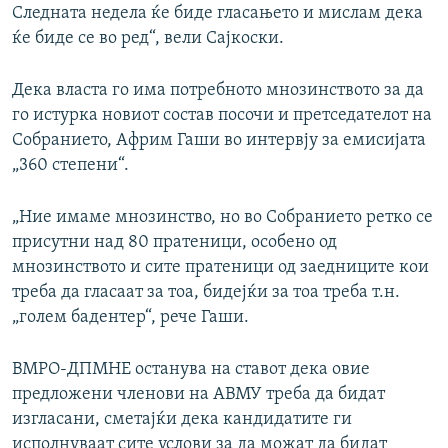
Следната недела ќе биде гласањето и мислам дека
ќе биде се во ред“, вели Сајкоски.
Дека власта го има потребното мнозинството за да
го истурка новиот состав посочи и претседателот на
Собранието, Африм Гаши во интервју за емисијата
„360 степени“.
„Ние имаме мнозинство, но во Собранието ретко се
присутни над 80 пратеници, особено од
мнозинството и сите пратеници од заедниците кои
треба да гласаат за тоа, бидејќи за тоа треба т.н.
„голем бадентер“, рече Гаши.
ВМРО-ДПМНЕ останува на ставот дека овие
предложени членови на АВМУ треба да бидат
изгласани, сметајќи дека кандидатите ги
исполнуваат сите услови за да можат да бидат