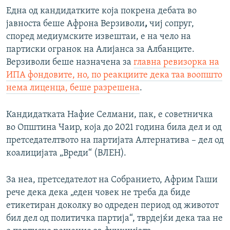
Една од кандидатките која покрена дебата во
јавноста беше Афрона Верзиволи
,
чиј сопруг,
според медиумските извештаи, е на чело на
партиски огранок на Алијанса за Албанците.
Верзиволи беше назначена за
главна ревизорка на
ИПА фондовите, но, по реакциите дека таа воопшто
нема лиценца, беше разрешена
.
Кандидатката Нафие Селмани, пак, е советничка
во Општина Чаир, која до 2021 година била дел и од
претседателтвото на партијата Алтернатива – дел од
коалицијата „Вреди“ (ВЛЕН).
За неа, претседателот на Собранието, Африм Гаши
рече дека дека „еден човек не треба да биде
етикетиран доколку во одреден период од животот
бил дел од политичка партија“, тврдејќи дека таа не