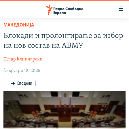
Достапни
линкови
Оди
МАКЕДОНИЈА
на
МАКЕДОНИЈА
Блокади и пролонгирање за избор
содржината
СВЕТ
Оди
на нов состав на АВМУ
ВИЗУЕЛНО
на
главната
Петар Клинчарски
ВЕСТИ
навигација
февруари 18, 2025
ШТО ТРЕБА ДА ЗНАЕТЕ
Премини
на
ПРИЈАВИ СЕ ЗА ЊУЗЛЕТЕР
Сподели
пребарување
ПОДКАСТ ЗОШТО?
СЛЕДЕТЕ НЕ