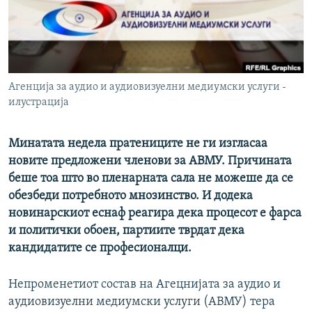
РСЕ веб страници
Агенција за аудио и аудиовизуелни медиумски услуги -
илустрација
Минатата недела пратениците не ги изгласаа
новите предложени членови за АВМУ. Причината
беше тоа што во пленарната сала не можеше да се
обезбеди потребното мнозинство. И додека
новинарскиот еснаф реагира дека процесот е фарса
и политички обоен, партиите тврдат дека
кандидатите се професионалци.
Непроменетиот состав на Агецнијата за аудио и
аудиовизуелни медиумски услуги (АВМУ) тера