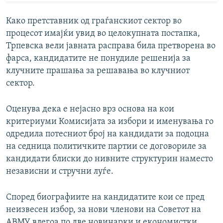
Како претставник од граѓанскиот сектор во
процесот имајќи увид во целокупната постапка,
Трпевска вели јавната расправа била претворена во
фарса, кандидатите не понудиле решенија за
клучните прашања за решавања во клучниот
сектор.
Оценува дека е нејасно врз основа на кои
критериуми Комисијата за избори и именувања го
одредила потесниот број на кандидати за подоцна
на седница политичките партии се договориле за
кандидати блиски до нивните структурин наместо
независни и стручни луѓе.
Според биографиите на кандидатите кои се пред
неизвесен избор, за нови членови на Советот на
АВМУ влегоа по две новинарки и економистки,