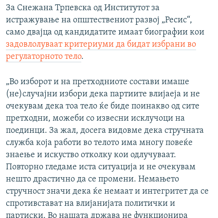
За Снежана Трпевска од Институтот за
истражување на општествениот развој „Ресис“,
само двајца од кандидатите имаат биографии кои
задовлолуваат критериуми да бидат избрани во
регулаторното тело
.
„Во изборот и на претходниоте состави имаше
(не)случајни избори дека партиите влијаеја и не
очекувам дека тоа тело ќе биде поинакво од сите
претходни, можеби со извесни исклучоци на
поединци. За жал, досега видовме дека стручната
служба која работи во телото има многу повеќе
знаење и искуство отколку кои одлучуваат.
Повторно гледаме иста ситуација и не очекувам
нешто драстично да се промени. Немањето
стручност значи дека ќе немаат и интегритет да се
спротивстават на влијанијата политички и
партиски. Во нашата држава не функционира