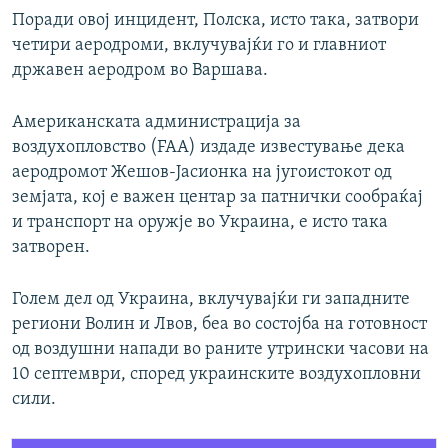
Поради овој инцидент, Полска, исто така, затвори
четири аеродроми, вклучувајќи го и главниот
државен аеродром во Варшава.
Американската администрација за
воздухопловство (FAA) издаде известување дека
аеродромот Жешов-Јасионка на југоистокот од
земјата, кој е важен центар за патнички сообраќај
и транспорт на оружје во Украина, е исто така
затворен.
Голем дел од Украина, вклучувајќи ги западните
региони Волин и Лвов, беа во состојба на готовност
од воздушни напади во раните утрински часови на
10 септември, според украинските воздухопловни
сили.