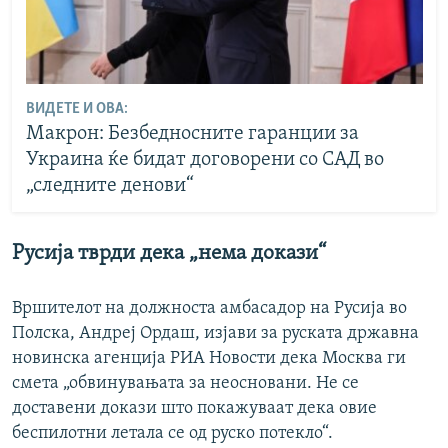
ВИДЕТЕ И ОВА:
Макрон: Безбедносните гаранции за
Украина ќе бидат договорени со САД во
„следните денови“
Русија тврди дека „нема докази“
Вршителот на должноста амбасадор на Русија во
Полска, Андреј Ордаш, изјави за руската државна
новинска агенција РИА Новости дека Москва ги
смета „обвинувањата за неосновани. Не се
доставени докази што покажуваат дека овие
беспилотни летала се од руско потекло“.