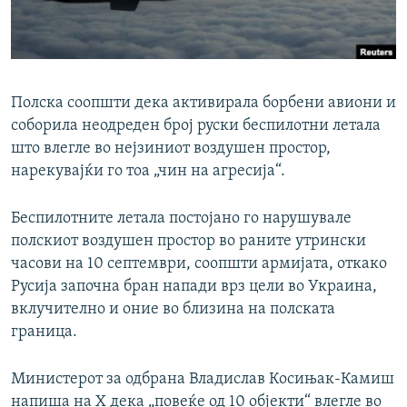
РСЕ веб страници
Полска соопшти дека активирала борбени авиони и
соборила неодреден број руски беспилотни летала
што влегле во нејзиниот воздушен простор,
нарекувајќи го тоа „чин на агресија“.
Беспилотните летала постојано го нарушувале
полскиот воздушен простор во раните утрински
часови на 10 септември, соопшти армијата, откако
Русија започна бран напади врз цели во Украина,
вклучително и оние во близина на полската
граница.
Министерот за одбрана Владислав Косињак-Камиш
напиша на X дека „повеќе од 10 објекти“ влегле во