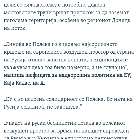
цели со сила доколку е потребно, додека
московските трупи вршат притисок за да заземат
поголема територија, особено во регионот Донецк
на исток.
„Синоќа во Полска го видовме најсериозното
кршење на европскиот воздушен простор од страна
на Русија откако започна војната, а индикациите
укажуваат дека тоа било намерно, а не случајно“,
напиша шефицата за надворешна политика на ЕУ,
Каја Калас, на X
.
„ЕУ е во целосна солидарност со Полска. Војната на
Русија ескалира, не завршува.“
„Упадот на руски беспилотни летала во полскиот
воздушен простор за време на нападот спроведен
од Русија врз Украина е едноставно неприфатлив.