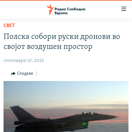
Достапни
линкови
Оди
СВЕТ
на
МАКЕДОНИЈА
Полска собори руски дронови во
содржината
СВЕТ
Оди
својот воздушен простор
ВИЗУЕЛНО
на
главната
септември 10, 2025
ВЕСТИ
навигација
ШТО ТРЕБА ДА ЗНАЕТЕ
Сподели
Премини
на
ПРИЈАВИ СЕ ЗА ЊУЗЛЕТЕР
пребарување
ПОДКАСТ ЗОШТО?
СЛЕДЕТЕ НЕ