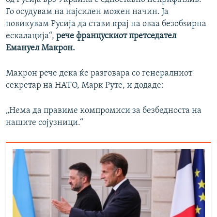
Го осудувам на најсилен можен начин. Ја
повикувам Русија да стави крај на оваа безобѕирна
ескалација“,
рече францускиот претседател
Емануел Макрон.
Макрон рече дека ќе разговара со генералниот
секретар на НАТО, Марк Руте, и додаде:
„Нема да правиме компромиси за безбедноста на
нашите сојузници.“