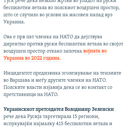
Туск рече дека немало жртви во упадот на руски
беспилотни летала во полскиот воздушен простор,
што се случило во услови на масовен напад врз
Украина.
Ова е прв пат членка на НАТО да дејствува
директно против руски беспилотни летала во својот
воздушен простор откако започна
војната во
Украина во 2022 година.
Инцидентот предизвика зголемување на тензиите
во Варшава и меѓу другите членки на НАТО.
Полските власти изјавија дека се во контакт со
претставници на НАТО.
Украинскиот претседател Володимир Зеленски
рече дека Русија таргетирала 15 региони,
испукувајќи најмалку 415 беспилотни летала и