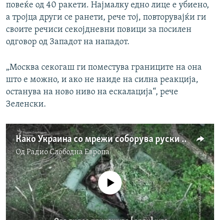
повеќе од 40 ракети. Најмалку едно лице е убиено,
а тројца други се ранети, рече тој, повторувајќи ги
своите речиси секојдневни повици за посилен
одговор од Западот на нападот.
„Москва секогаш ги поместува границите на она
што е можно, и ако не наиде на силна реакција,
останува на ново ниво на ескалација“, рече
Зеленски.
Како Украина со мрежи соборува руски дронови
Од
Радио Слободна Eвропа
No media source currently available