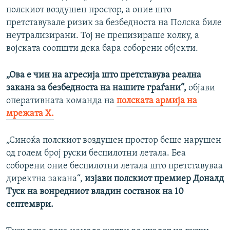
полскиот воздушен простор, а оние што
претставувале ризик за безбедноста на Полска биле
неутрализирани. Тој не прецизираше колку, а
војската соопшти дека бара соборени објекти.
„Ова е чин на агресија што претставува реална
закана за безбедноста на нашите граѓани“,
објави
оперативната команда на
полската армија на
мрежата X.
„Синоќа полскиот воздушен простор беше нарушен
од голем број руски беспилотни летала. Беа
соборени оние беспилотни летала што претставуваа
директна закана“,
изјави полскиот премиер Доналд
Туск на вонредниот владин состанок на 10
септември.