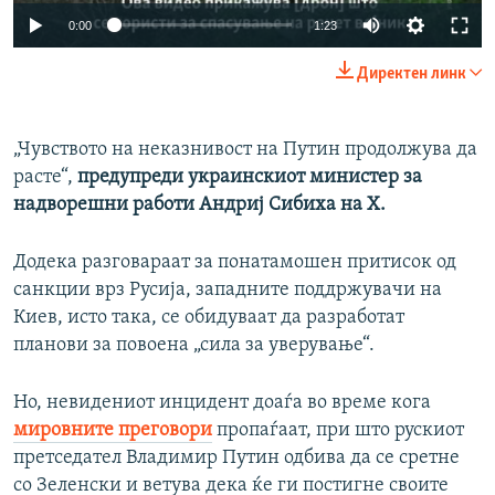
Auto
0:00
1:23
240p
Директен линк
360p
Auto
240p
360p
480p
480p
„Чувството на неказнивост на Путин продолжува да
расте“,
предупреди украинскиот министер за
720p
720p
1080p
надворешни работи Андриј Сибиха на X.
1080p
Додека разговараат за понатамошен притисок од
санкции врз Русија, западните поддржувачи на
Киев, исто така, се обидуваат да разработат
планови за повоена „сила за уверување“.
Но, невидениот инцидент доаѓа во време кога
мировните преговори
пропаѓаат, при што рускиот
претседател Владимир Путин одбива да се сретне
со Зеленски и ветува дека ќе ги постигне своите