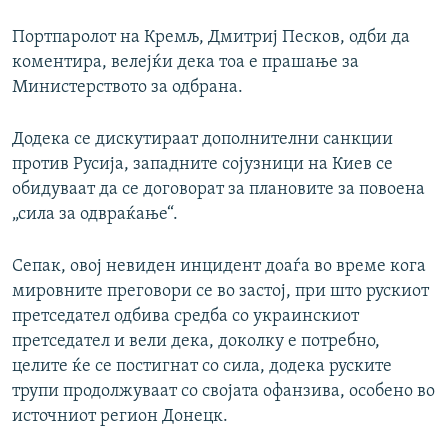
Портпаролот на Кремљ, Дмитриј Песков, одби да
коментира, велејќи дека тоа е прашање за
Министерството за одбрана.
Додека се дискутираат дополнителни санкции
против Русија, западните сојузници на Киев се
обидуваат да се договорат за плановите за повоена
„сила за одвраќање“.
Сепак, овој невиден инцидент доаѓа во време кога
мировните преговори се во застој, при што рускиот
претседател одбива средба со украинскиот
претседател и вели дека, доколку е потребно,
целите ќе се постигнат со сила, додека руските
трупи продолжуваат со својата офанзива, особено во
источниот регион Донецк.