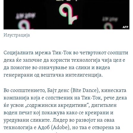
РСЕ веб страници
Илустрација
Социјалната мрежа Тик-Ток во четвртокот соопшти
дека ќе започне да користи технологија чија цел е
да помогне во означување на слики и видеа
генерирани од вештачка интелигенција.
Во соопштението, Бајт денс (Bite Dance), кинеската
компанија која е сопственик на Тик-Ток, рече дека
ќе усвои „содржински акредитиви“, дигитален
воден печат кој покажува како се креирани и
уредувани сликите. Лидер во развојот на оваа
технологија е Адоб (Adobe), но таа е отворена за