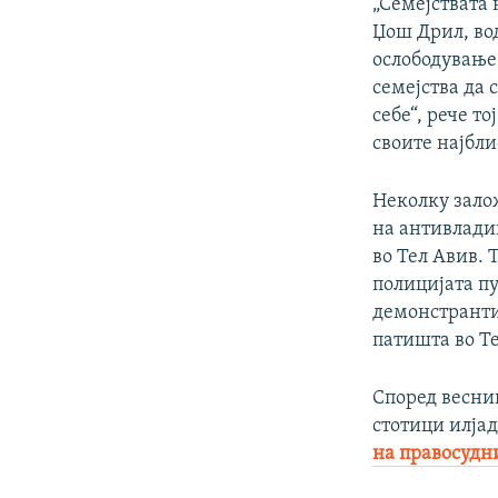
„Семејствата 
Џош Дрил, вод
ослободување
семејства да
себе“, рече т
своите најбли
Неколку зало
на антивладин
во Тел Авив. 
полицијата пу
демонстрантит
патишта во Т
Според весник
стотици илја
на правосудн