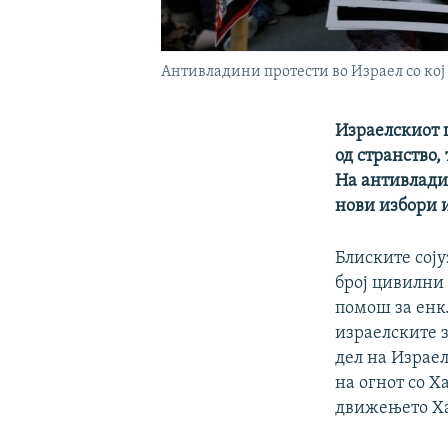
Антивладини протести во Израел со кој 
Израелскиот 
од странство,
На антивлади
нови избори 
Блиските сој
број цивилни 
помош за енкл
израелските 
дел на Израел
на огнот со Х
движењето Ха