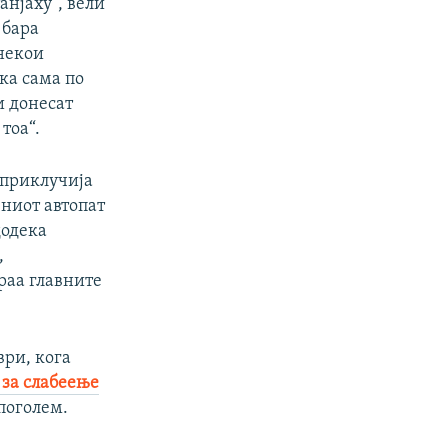
анјаху“, вели
 бара
 некои
ка сама по
и донесат
тоа“.
 приклучија
вниот автопат
додека
,
раа главните
ври, кога
 за слабеење
поголем.