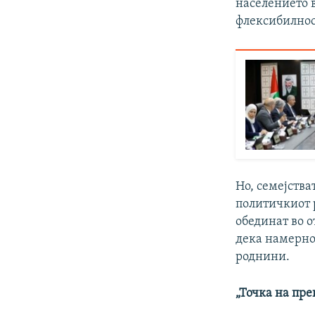
населението в
флексибилнос
Но, семејств
политичкиот р
обединат во о
дека намерно
роднини.
„Точка на пр