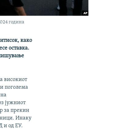
2024 година
итисок, како
есе оставка.
спишување
аа високиот
ли поголема
 на
рз јужниот
ор за прекин
жници. Инаку
 и од ЕУ.