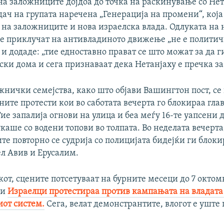
на заложниците дојдоа до точка на раскинување со Нет
ач на групата наречена „Генерација на промени“, која
 на заложниците и нова израелска влада. Одлуката на
 се приклучат на антивладиното движење „не е политич
ој и додаде: „тие едноставно прават се што можат за да г
ски дома и сега признаваат дека Нетанјаху е пречка за 
жнички семејства, како што објави Вашингтон пост, се
ите протести кои во саботата вечерта го блокираа гла
Тие запалија огнови на улица и беа меѓу 16-те уапсени 
каше со водени топови во толпата. Во неделата вечерта
е повторно се судрија со полицијата бидејќи ги блоки
ел Авив и Ерусалим.
от, сцените потсетуваат на бурните месеци до 7 октом
ди
Израелци протестираа против кампањата на владата
иот систем.
Сега, велат демонстрантите, влогот е уште 