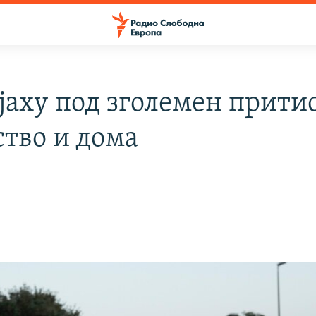
јаху под зголемен прити
ство и дома