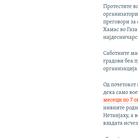
Протестите во
организаторит
преговори за
Хамас во Газа
најдесничарск
Саботните ма
градови беа п
организација 
Од почетокот 
дека само во
месеци по 7 
нивните родни
Нетанјаху, а 
владата исчез