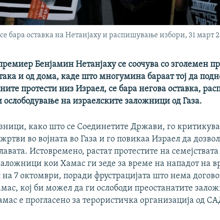
се бара оставка на Нетанјаху и распишување избори, 31 март 
премиер Бенјамин Нетанјаху се соочува со зголемен пр
 така и од дома, каде што многумина бараат тој да подн
ните протести низ Израел, се бара негова оставка, ра
и ослободување на израелските заложници од Газа.
узници, како што се Соединетите Држави, го критикув
жртви во војната во Газа и го повикаа Израел да дозво
авата. Истовремено, растат протестите на семејствата
заложници кои Хамас ги зеде за време на нападот на в
 на 7 октомври, поради фрустрацијата што нема догов
амас, кој би можел да ги ослободи преостанатите зало
мас е прогласено за терористичка организација од САД