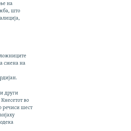
ање на
жба, што
алиција,
заложниците
на смена на
рдијан.
 и други
 Кнесетот во
по речиси шест
анјаху
додека