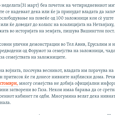
 неделата(31 март) беа почеток на четиридневниот мит
е се надеваат дека или ќе ја принудат владата да зап
 ослободување на повеќе од 100 заложници кои сè уште
 или ќе доведат до колапс на коалицијата на Нетанјаху,
ата во историјата на земјата, пишува Вашингтон пост
совни улични демонстрации во Тел Авив, Ерусалим и 
редводени од Форумот за семејства на заложници, чад
за семејствата на заложниците.
на војната, посочува весникот, владата им порачува на
ен притисок ќе ги донесе нивните најблиски дома. Реч
октомври,
многу семејства не добија официјални инфор
ни затворени во Газа. Некои имаа барања да се сретн
воениот кабинет ги одби. Многумина велат дека нивнат
нала.