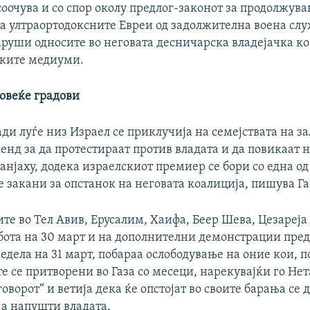
соочува и со спор околу предлог-законот за продолжув
а ултраортодоксните Евреи од задолжителна воена слу
аруши односите во неговата десничарска владејачка ко
ските медиуми.
повеќе градови
ди луѓе низ Израел се приклучија на семејствата на 
нд за да протестираат против владата и да повикаат 
нјаху, додека израелскиот премиер се бори со една од
 закани за опстанок на неговата коалиција, пишува Га
е во Тел Авив, Ерусалим, Хаифа, Беер Шева, Цезареја
бота на 30 март и на дополнителни демонстрации пред
едела на 31 март, побараа ослободување на оние кои, 
е се притворени во Газа со месеци, нарекувајќи го Нет
говорот“ и ветија дека ќе опстојат во своите барања се 
ја напушти владата.