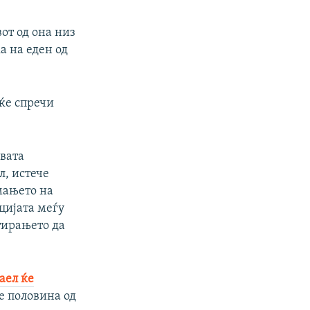
от од она низ
а на еден од
 ќе спречи
овата
л, истече
емањето на
цијата меѓу
тирањето да
аел ќе
е половина од