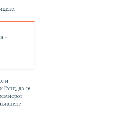
иците.
а -
но и
 Ганц, да се
премиерот
 нивните