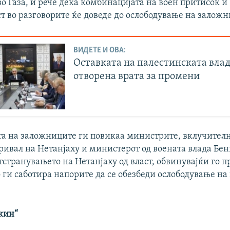
о Газа, и рече дека комбинацијата на воен притисок и
т во разговорите ќе доведе до ослободување на заложн
ВИДЕТЕ И ОВА:
Оставката на палестинската влад
отворена врата за промени
ата на заложниците ги повикаа министрите, вклучител
ивал на Нетанјаху и министерот од воената влада Бени
тстранувањето на Нетанјаху од власт, обвинувајќи го 
 ги саботира напорите да се обезбеди ослободување на
екин“