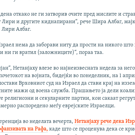
дена откако не ги затворив очите пред мислите и страв
 Лири и другите киднапирани“, рече Шира Албаг, мајк
 Лири Албаг.
зраел нема да заборави ниту да прости на никого што
и ни ги вратил (заложниците)“, пораа таа.
јан“, Нетанјаху влезе во најнеизвесната недела за нег
почетокот на војната, бидејќи во понеделник, на 1 апри
постави Врховниот суд на Израел да стави крај на изз
сните мажи од воена служба. Прашањето ја дели коали
е религиозни и секуларните партии, кои сакаат регру
мерно распоредено меѓу еврејските Израелци.
еренција во неделата вечерта,
Нетанјаху рече дека Изр
офанзивата на Рафа,
каде што се проценува дека се кри