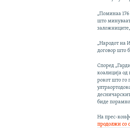
„Поминаа 176 
што минуваат
заложниците,
„Народот на И
договор што б
Според „Гарди
коалиција од 
рокот што го 
ултраортодок
десничарскит
биде порамно
На прес-конф
продолжи со 