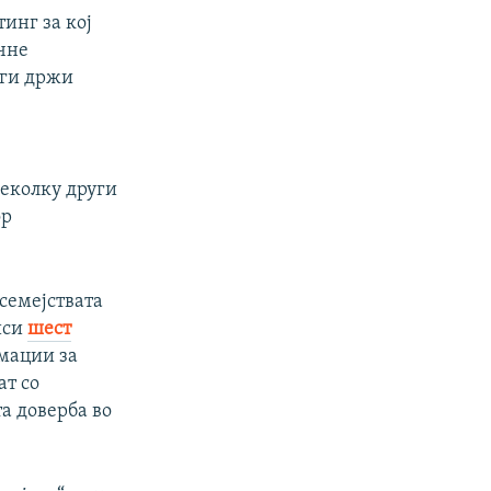
инг за кој
очне
 ги држи
.
неколку други
ор
 семејствата
иси
шест
мации за
ат со
а доверба во