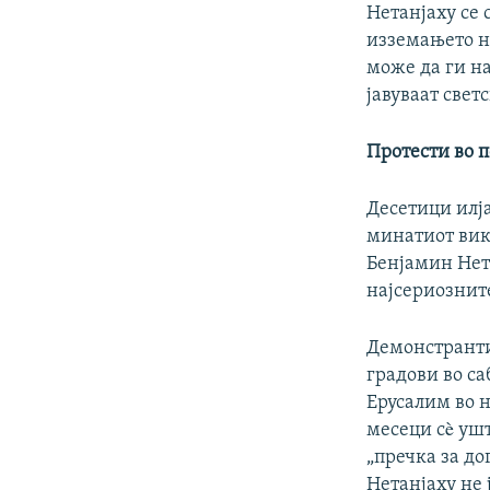
Нетанјаху се 
изземањето н
може да ги н
јавуваат свет
Протести во 
Десетици илја
минатиот вике
Бенјамин Нета
најсериозните
Демонстрантит
градови во са
Ерусалим во н
месеци сè ушт
„пречка за до
Нетанјаху не 