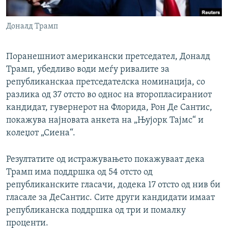
РСЕ веб страници
Доналд Трамп
Поранешниот американски претседател, Доналд
Трамп, убедливо води меѓу ривалите за
републиканскаа претседателска номинација, со
разлика од 37 отсто во однос на второпласираниот
кандидат, гувернерот на Флорида, Рон Де Сантис,
покажува најновата анкета на „Њујорк Тајмс“ и
колеџот „Сиена“.
Резултатите од истражувањето покажуваат дека
Трамп има поддршка од 54 отсто од
републиканските гласачи, додека 17 отсто од нив би
гласале за ДеСантис. Сите други кандидати имаат
републиканска поддршка од три и помалку
проценти.