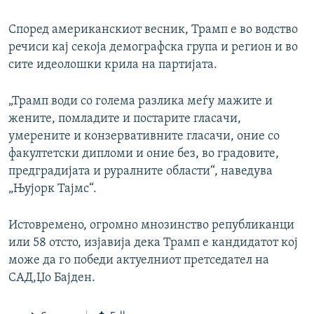
Според американскиот весник, Трамп е во водство
речиси кај секоја демографска група и регион и во
сите идеолошки крила на партијата.
„Трамп води со голема разлика меѓу мажите и
жените, помладите и постарите гласачи,
умерените и конзервативните гласачи, оние со
факултетски дипломи и оние без, во градовите,
предградијата и руралните области“, наведува
„Њујорк Тајмс“.
Истовремено, огромно мнозинство републиканци
или 58 отсто, изјавија дека Трамп е кандидатот кој
може да го победи актуелниот претседател на
САД,Џо Бајден.