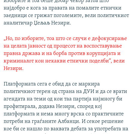
изборите и тоа беше добар чекор затоа што
најдобро е кога за правата на помалите етнички
заедници се грижат поголемите, вели политичкиот
аналитичар Џељаљ Незири.
„Но, по изборите, тоа што се случи е дефокусирање
на целата јавност од процесот на воспоставување
правна држава и на борба против корупцијата и
криминалот кон некакви етнички поделби“, вели
Незири.
Платформата сега е обид да се маркира
политичкиот терен од страна на ДУИ и да се врати
агендата на теми од кои таа партија најмногу би
профитирала, додава Незири, според кој
платформата и нема многу врска со практичните
потреби на граѓаните Албанци. И секое решение
кое би се нашло по ваквата дебата за употребата на