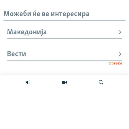
Можеби ќе ве интересира
Македонија
Вести
повеќе
Интервју
Свет
Барај
Мултимедиа