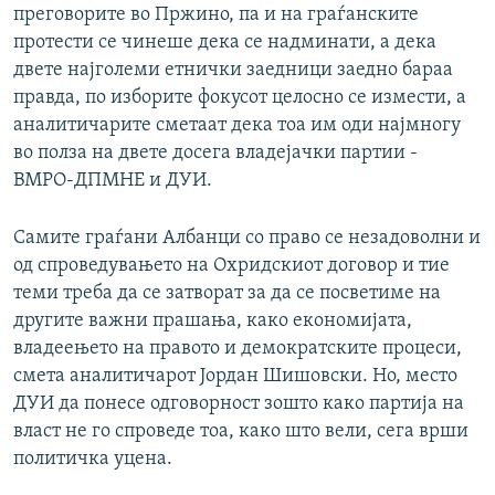
преговорите во Пржино, па и на граѓанските
протести се чинеше дека се надминати, а дека
двете најголеми етнички заедници заедно бараа
правда, по изборите фокусот целосно се измести, а
аналитичарите сметаат дека тоа им оди најмногу
во полза на двете досега владејачки партии -
ВМРО-ДПМНЕ и ДУИ.
Самите граѓани Албанци со право се незадоволни и
од спроведувањето на Охридскиот договор и тие
теми треба да се затворат за да се посветиме на
другите важни прашања, како економијата,
владеењето на правото и демократските процеси,
смета аналитичарот Јордан Шишовски. Но, место
ДУИ да понесе одговорност зошто како партија на
власт не го спроведе тоа, како што вели, сега врши
политичка уцена.