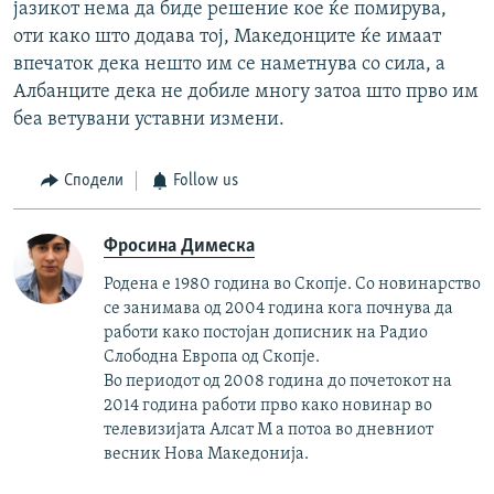
јазикот нема да биде решение кое ќе помирува,
оти како што додава тој, Македонците ќе имаат
впечаток дека нешто им се наметнува со сила, а
Албанците дека не добиле многу затоа што прво им
беа ветувани уставни измени.
Сподели
Follow us
Фросина Димеска
Родена е 1980 година во Скопје. Со новинарство
се занимава од 2004 година кога почнува да
работи како постојан дописник на Радио
Слободна Европа од Скопје.
Во периодот од 2008 година до почетокот на
2014 година работи прво како новинар во
телевизијата Алсат М а потоа во дневниот
весник Нова Македонија.