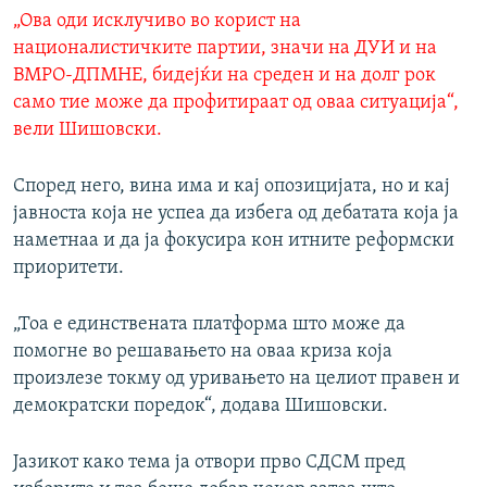
„Ова оди исклучиво во корист на
националистичките партии, значи на ДУИ и на
ВМРО-ДПМНЕ, бидејќи на среден и на долг рок
само тие може да профитираат од оваа ситуација“,
вели Шишовски.
Според него, вина има и кај опозицијата, но и кај
јавноста која не успеа да избега од дебатата која ја
наметнаа и да ја фокусира кон итните реформски
приоритети.
„Тоа е единствената платформа што може да
помогне во решавањето на оваа криза која
произлезе токму од уривањето на целиот правен и
демократски поредок“, додава Шишовски.
Јазикот како тема ја отвори прво СДСМ пред