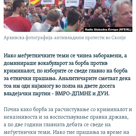
РСЕ веб страници
Архивска фотографија-антивладини протести во Скопје
Иако меѓуетничките теми се чинеа заборавени, а
доминираше вокабуларот за борба против
криминалот, по изборите се сведе главно на борба
за етнички прашања. Аналитичарите сметаат дека
тоа им оди најмногу во полза на двете досега
владејачки партии - ВМРО-ДПМНЕ и ДУИ.
Почна како борба за расчистување со криминалот и
неказнивоста и за воспоставување правна држава,
а по две години главната дебата се сведе на
меѓуетнички теми. Иако тие прашања за време на