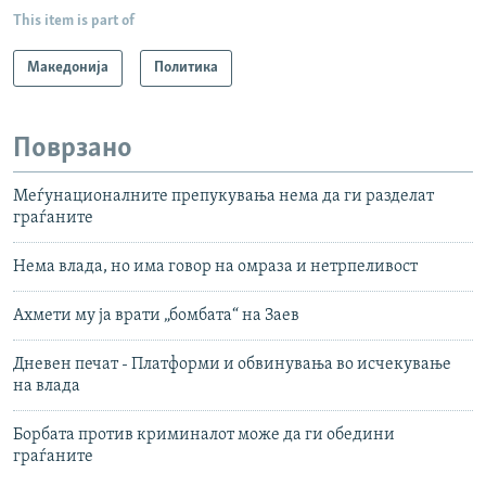
This item is part of
Македонија
Политика
Поврзано
Меѓунационалните препукувања нема да ги разделат
граѓаните
Нема влада, но има говор на омраза и нетрпеливост
Ахмети му ја врати „бомбата“ на Заев
Дневен печат - Платформи и обвинувања во исчекување
на влада
Борбата против криминалот може да ги обедини
граѓаните