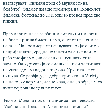
нагласуваат: „сниман пред објавувањето на
бомбите“. Филмот имаше премиера на Скопскиот
филмски фестивал во 2015 или во превод пред две
години.
Премиерите не се за обични смртници никогаш,
на билетарница билети нема, сите се пратени во
покана. На премиера се појавуваат пријателите и
непријателите, уредно поканети од оние кои го
работеле филмот, да се сликаат гушнати сите
заедно. Од куртоазија се смешкаат и си честитаат
на уште еден македонски филм. Критика не се
пишува. Се реобјавува „добра критика на Variety“
на неколку портали, делче извадено во објавата со
линк кој води до целиот текст.
Филмот Медена ноќ е инспириран од новелата
„Уво“ на Јан Прохаска. Авторот на „Готленд“,