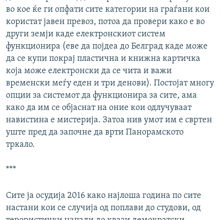
во кое ќе ги опфати сите категории на граѓани кои
користат јавен превоз, потоа да провери како е во
други земји каде електронскиот систем
функционира (еве да појдеа до Белград каде може
да се купи покрај пластична и книжна картичка
која може електронски да се чита и важи
временски меѓу еден и три денови). Постојат многу
опции за системот да функционира за сите, ама
како да им се објаснат на оние кои одлучуваат
навистина е мистерија. Затоа нив умот им е свртен
уште пред да започне да врти Панорамското
тркало.
***
Сите ја осудија 2016 како најлоша година по сите
настани кои се случија од поплави до студови, од