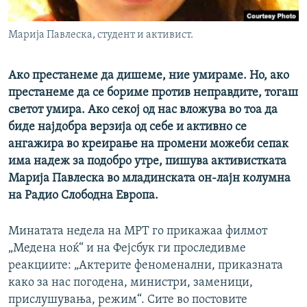
РСЕ веб страници
Марија Павлеска, студент и активист.
Ако престанеме да дишеме, ние умираме. Но, ако
престанеме да се бориме против неправдите, тогаш
светот умира. Ако секој од нас вложува во тоа да
биде најдобра верзија од себе и активно се
ангажира во креирање на промени можеби сепак
има надеж за подобро утре, пишува активистката
Марија Павлеска во младинската он-лајн колумна
на Радио Слободна Европа.
Минатата недела на МРТ го прикажаа филмот
„Медена ноќ“ и на Фејсбук ги проследивме
реакциите: „Актерите феноменални, приказната
како за нас погодена, министри, заменици,
прислушувања, режим“. Сите во постовите