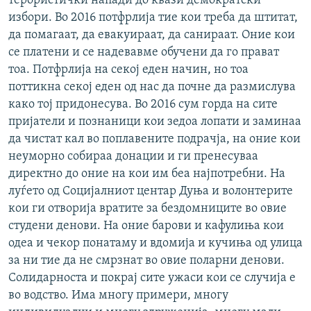
терористички напади до квази демократски
избори. Во 2016 потфрлија тие кои треба да штитат,
да помагаат, да евакуираат, да санираат. Оние кои
се платени и се надевавме обучени да го прават
тоа. Потфрлија на секој еден начин, но тоа
поттикна секој еден од нас да почне да размислува
како тој придонесува. Во 2016 сум горда на сите
пријатели и познаници кои зедоа лопати и заминаа
да чистат кал во поплавените подрачја, на оние кои
неуморно собираа донации и ги пренесуваа
директно до оние на кои им беа најпотребни. На
луѓето од Социјалниот центар Дуња и волонтерите
кои ги отворија вратите за бездомниците во овие
студени денови. На оние барови и кафулиња кои
одеа и чекор понатаму и вдомија и кучиња од улица
за ни тие да не смрзнат во овие поларни денови.
Солидарноста и покрај сите ужаси кои се случија е
во водство. Има многу примери, многу