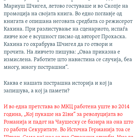
Мариуш Шчигел, летово гостуваше и во Скопје на
промоција на својата книга. Во едно поглавје од
книгата е опишана неговата средбата со режисерот
Кахина. При разлистување на сценариото, испаѓа
ливче кое е всушност писмо од авторот Прохаска.
Кахина го охрабрува Шчигел да го отвори и
прочита. На ливчето пишува: „Оваа приказна е
измислена. Работите што навистина се случија, беа
многу, многу пострашни“.
Каква е нашата пострашна историја и кој ја
запишува, а кој ја памети?
И во една претстава во МКЦ работена уште во 2014
година, „Кој пукаше на 21ви“ за револуцијата во
Романија и падот на Чаушеску се базира на она што
го работи Секуритате. Во Источна Германија тоа се