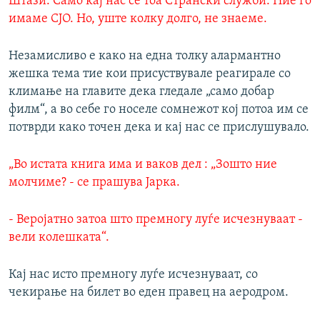
Штази. Само кај нас се тоа Странски служби. Ние го
имаме СЈО. Но, уште колку долго, не знаеме.
Незамисливо е како на една толку алармантно
жешка тема тие кои присуствувале реагирале со
климање на главите дека гледале „само добар
филм“, а во себе го носеле сомнежот кој потоа им се
потврди како точен дека и кај нас се прислушувало.
„Во истата книга има и ваков дел : „Зошто ние
молчиме? - се прашува Јарка.
- Веројатно затоа што премногу луѓе исчезнуваат -
вели колешката“.
Кај нас исто премногу луѓе исчезнуваат, со
чекирање на билет во еден правец на аеродром.