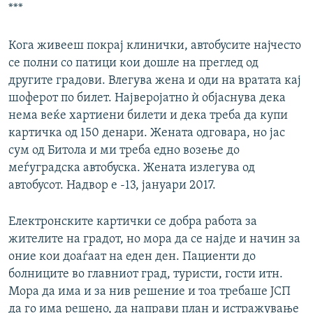
***
Кога живееш покрај клинички, автобусите најчесто
се полни со патици кои дошле на преглед од
другите градови. Влегува жена и оди на вратата кај
шоферот по билет. Најверојатно ѝ објаснува дека
нема веќе хартиени билети и дека треба да купи
картичка од 150 денари. Жената одговара, но јас
сум од Битола и ми треба едно возење до
меѓуградска автобуска. Жената излегува од
автобусот. Надвор е -13, јануари 2017.
Електронските картички се добра работа за
жителите на градот, но мора да се најде и начин за
оние кои доаѓаат на еден ден. Пациенти до
болниците во главниот град, туристи, гости итн.
Мора да има и за нив решение и тоа требаше ЈСП
да го има решено, да направи план и истражување