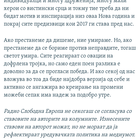
индивидуалци и многу здруженија, многу мали
херои со вистински срца и токму тие треба да ни
бидат мотив и инспирација низ оваа Нова година и
покрај сите предизвици кои 2017 ги става пред нас.
Ако престанеме да дишеме, ние умираме. Но, ако
престанеме да се бориме против неправдите, тогаш
светот умира. Сите реагираат со овации на
дофрлена тројка, но само еден поен разлика е
доволно за да се прогласи победа. И ако секој од нас
вложува во тоа да биде најдобра верзија од себе и
активно се ангажира во креирање на промени
можеби сепак има надеж за подобро утре.
Радио Слободна Европа не секогаш се согласува со
ставовите на авторите на колумните. Изнесените
ставови на авторот можат, но не мораат да ја
рефлектираат уредувачката политика на медиумот.