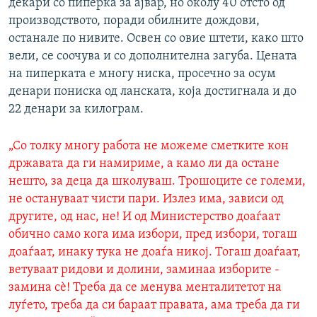
декари со пиперка за ајвар, но околу 40 отсто од
производството, поради обилните дождови,
останале по нивите. Освен со овие штети, како што
вели, се соочува и со дополнителна загуба. Цената
на пиперката е многу ниска, просечно за осум
денари пониска од ланската, која достигнала и до
22 денари за килограм.
„Со толку многу работа не можеме сметките кон
државата да ги намириме, а камо ли да остане
нешто, за деца да школуваш. Трошоците се големи,
не остануваат чисти пари. Излез има, зависи од
другите, од нас, не! И од Министерство доаѓаат
обично само кога има избори, пред избори, тогаш
доаѓаат, инаку тука не доаѓа никој. Тогаш доаѓаат,
ветуваат ридови и долини, заминаа изборите -
замина сѐ! Треба да се менува менталитетот на
луѓето, треба да си бараат правата, ама треба да ги