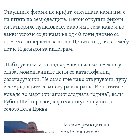
Откупните фирми не кријат, откупната кампања е
на штета на земјоделците. Некои откупни фирми
ги затвориле пунктовите, иако има села каде и во
вакви услови со динамика од 40 тони дневно се
презема пиперката за ајвар. Цените се движат меѓу
пет и 14 денари за килограм.
„Побарувачката за надворешен пласман е многу
слаба, моменталните цени се катастофални,
разочарувачки. Не само ние како откупувачи, туку
и земјоделците се многу разочарани. Исплатата е
некаде во март или април следната година“, вели
Рубин Шефтероски, кој има откупен пункт во
селото Бела Црква.
На овие реакции на
земјоделците од