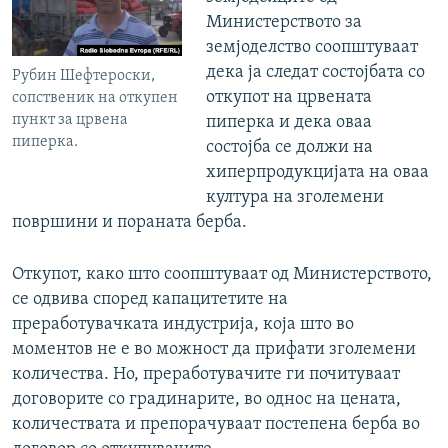
Министерството за
земјоделство соопштуваат
дека ја следат состојбата со
Рубин Шефтероски,
откупот на црвената
сопственик на откупен
пункт за црвена
пиперка и дека оваа
пиперка.
состојба се должи на
хиперпродукцијата на оваа
култура на зголемени
површини и пораната берба.
Откупот, како што соопштуваат од Министерството,
се одвива според капацитетите на
преработувачката индустрија, која што во
моментов не е во можност да прифати зголемени
количества. Но, преработувачите ги почитуваат
договорите со градинарите, во однос на цената,
количествата и препорачуваат постепена берба во