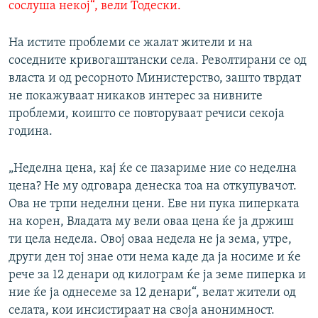
сослуша некој“, вели Тодески.
На истите проблеми се жалат жители и на
соседните кривогаштански села. Револтирани се од
власта и од ресорното Министерство, зашто тврдат
не покажуваaт никаков интерес за нивните
проблеми, коишто се повторуваат речиси секоја
година.
„Неделна цена, кај ќе се пазариме ние со неделна
цена? Не му одговара денеска тоа на откупувачот.
Ова не трпи неделни цени. Еве ни пука пиперката
на корен, Владата му вели оваа цена ќе ја држиш
ти цела недела. Овој оваа недела не ја зема, утре,
други ден тој знае оти нема каде да ја носиме и ќе
рече за 12 денари од килограм ќе ја земе пиперка и
ние ќе ја однесеме за 12 денари“, велат жители од
селата, кои инсистираат на своја анонимност.