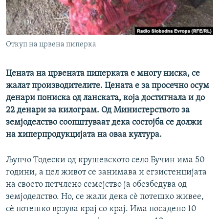
РСЕ веб страници
Откуп на црвена пиперка
Цената на црвената пиперката е многу ниска, се
жалат производителите. Цената е за просечно осум
денари пониска од ланската, која достигнала и до
22 денари за килограм. Од Министерството за
земјоделство соопштуваат дека состојба се должи
на хиперпродукцијата на оваа култура.
Љупчо Тодески од крушевското село Бучин има 50
години, а цел живот се занимава и егзистенцијата
на своето петчлено семејство ја обезбедува од
земјоделство. Но, се жали дека сѐ потешко живее,
сѐ потешко врзува крај со крај. Има посадено 10