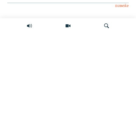
повеќе
Интервју
Свет
Барај
Мултимедиа
СЛЕДЕТЕ НЕ
ИНФО СТРАНИЦА