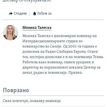
договор со откупувачите.
Сподели
Follow us
Моника Талеска
Моника Талеска е дипломиран новинар на
Интердисциплинарните студии по
новинарство во Скопје. Од 2001-та година е
дописник на Радио Слободна Европа. Освен
тоа, постојан дописник е и на телевизија Телма.
Работела како новинар, главен уредник и
директор во поранешниот локален Центар за
печат, радио и телевизија- Прилеп.
Поврзано
Скап зеленчук, помалку зимница