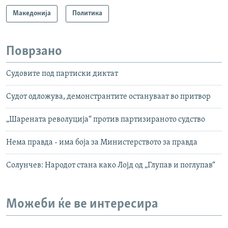
Македонија
Политика
Поврзано
Судoвите под партиски диктат
Судот одложува, демонстрантите остануваат во притвор
„Шарената револуција“ против партизираното судство
Нема правда - има боја за Министерството за правда
Солунчев: Народот стана како Лојд од „Глупав и поглупав“
Можеби ќе ве интересира