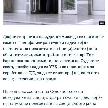
РСЕ веб страници
Двојните аршини на судот ќе може да се надминат
само со специјализиран судски оддел кој ќе
постапува по предметите на Специјалното јавно
обвинителство, смета граѓанскиот сектор. Тие
бараат законски измени, нов состав на Судскиот
совет, посебен оддел во УБК и во полицијата за
соработка со СЈО, за да се стави крај на, како што
велат, селективната правда.
Промена во составот на Судскиот совет и
воведување на специјализиран судски оддел кој ќе
постапува по предметите на специјалното јавно