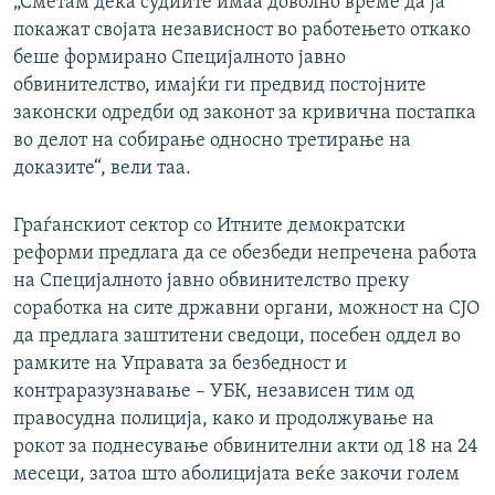
„Сметам дека судиите имаа доволно време да ја
покажат својата независност во работењето откако
беше формирано Специјалното јавно
обвинителство, имајќи ги предвид постојните
законски одредби од законот за кривична постапка
во делот на собирање односно третирање на
доказите“, вели таа.
Граѓанскиот сектор со Итните демократски
реформи предлага да се обезбеди непречена работа
на Специјалното јавно обвинителство преку
соработка на сите државни органи, можност на СЈО
да предлага заштитени сведоци, посебен оддел во
рамките на Управата за безбедност и
контраразузнавање – УБК, независен тим од
правосудна полиција, како и продолжување на
рокот за поднесување обвинителни акти од 18 на 24
месеци, затоа што аболицијата веќе закочи голем