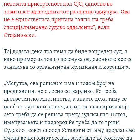
неговата пристрасност кон СЈО, односно во
зависност од предлагачот различно одлучува. Ова
не е единствената причина зашто ни треба
специјализирано судско одделение“, вели
Стојановски.
Тој додава дека тоа нема да биде вонреден суд, а
како пример за тоа го посочува одделението кое се
занимава со организиран криминал и корупција.
„Меѓутоа, ова решение има и голем број на
предизвици, не е лесно остварливо. Ќе треба
двотретинско мнозинство, а знаете дека таму се
наоѓаат луѓе кои ја предизвикале оваа криза која
сега треба да се решава преку судски пат. Потоа,
именувањето и надзорот ќе треба да го врши
Судскиот совет според Уставот и оттаму предлагаме
смена во неговиот состав, затоа што не можеме да