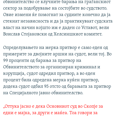
обвинителство се клучните барања на граѓанскиот
сектор за подобрување на состојбите во судството.
Овие измени ќе помогнат за судиите конечно да ја
стекнат независноста и да ја практикуваат судската
власт на начин којшто им е даден со Уставот, вели
Воислав Стојановски од Хелсиншкиот комитет.
Определувањето на мерка притвор е само еден од
примерите за двојните аршни на судот, вели тој. Во
99 проценти од барања за притвор на
Обвинителството за организиран криминал и
корупција, судот одредил притвор, а во еден
процент била одредена мерка куќен притвор,
додека судот одбил 95 отсто од барањата за притвор
на Специјалното јавно обвинителство.
„Оттука јасно е дека Основниот суд во Скопје за
едни е мајка, за други е маќеа. Тоа говори за