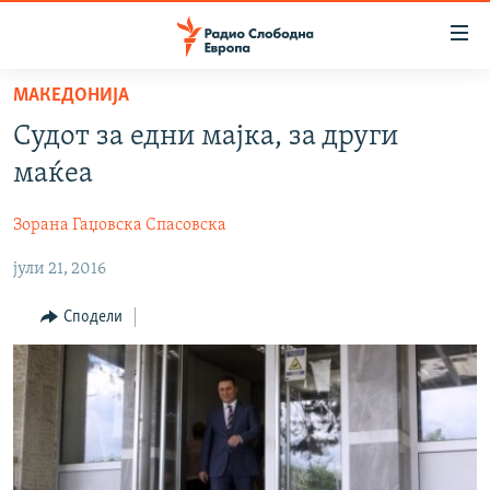
Достапни
линкови
Оди
МАКЕДОНИЈА
на
МАКЕДОНИЈА
Судот за едни мајка, за други
содржината
СВЕТ
Оди
маќеа
ВИЗУЕЛНО
на
главната
Зорана Гаџовска Спасовска
ВЕСТИ
навигација
јули 21, 2016
ШТО ТРЕБА ДА ЗНАЕТЕ
Премини
на
ПРИЈАВИ СЕ ЗА ЊУЗЛЕТЕР
Сподели
пребарување
ПОДКАСТ ЗОШТО?
СЛЕДЕТЕ НЕ