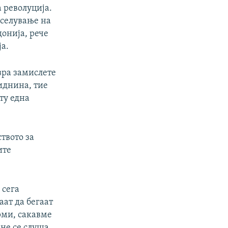
 револуција.
иселување на
донија, рече
ја.
вра замислете
 иднина, тие
ту една
твото за
ите
 сега
аат да бегаат
рми, сакавме
 не се слуша