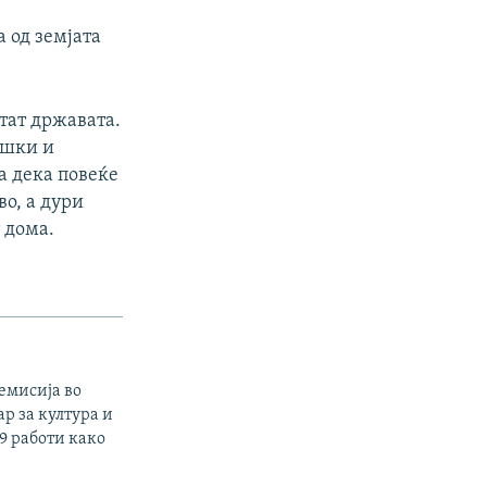
 од земјата
тат државата.
ошки и
а дека повеќе
во, а дури
 дома.
емисија во
р за култура и
9 работи како