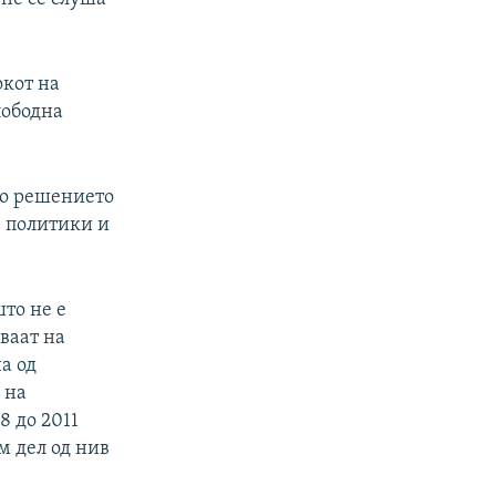
окот на
лободна
то решението
е политики и
то не е
ваат на
а од
 на
8 до 2011
м дел од нив