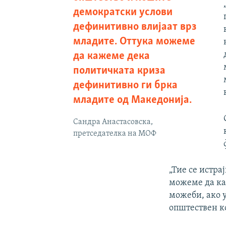
демократски услови
дефинитивно влијаат врз
младите. Оттука можеме
да кажеме дека
политичката криза
дефинитивно ги брка
младите од Македонија.
Сандра Анастасовска,
претседателка на МОФ
„Тие се истрај
можеме да ка
можеби, ако у
општествен к