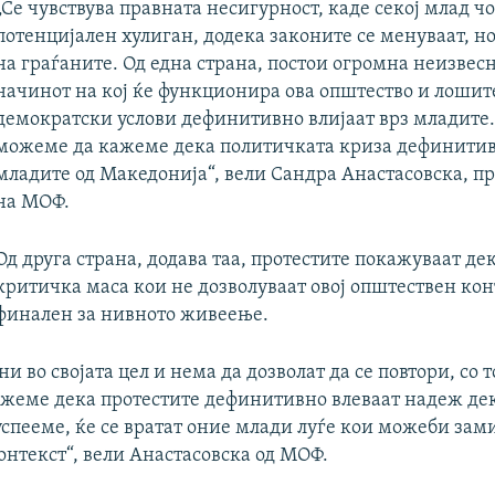
„Се чувствува правната несигурност, каде секој млад чо
потенцијален хулиган, додека законите се менуваат, но
на граѓаните. Од една страна, постои огромна неизвесн
начинот на кој ќе функционира ова општество и лошит
демократски услови дефинитивно влијаат врз младите.
можеме да кажеме дека политичката криза дефинитив
младите од Македонија“, вели Сандра Анастасовска, п
на МОФ.
Од друга страна, додава таа, протестите покажуваат де
критичка маса кои не дозволуваат овој општествен кон
финален за нивното живеење.
ни во својата цел и нема да дозволат да се повтори, со 
жеме дека протестите дефинитивно влеваат надеж де
спееме, ќе се вратат оние млади луѓе кои можеби зами
онтекст“, вели Анастасовска од МОФ.