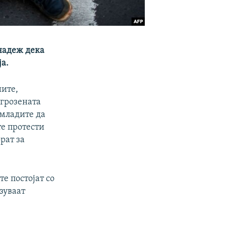
 надеж дека
а.
иите,
агрозената
 младите да
те протести
рат за
е постојат со
зуваат