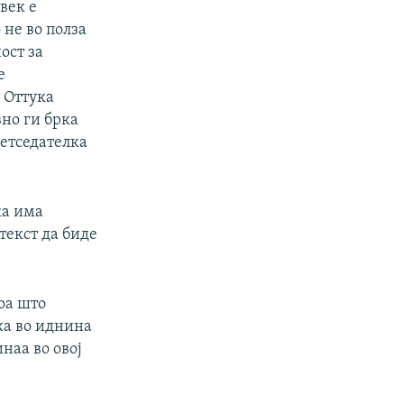
век е
 не во полза
ост за
е
 Оттука
но ги брка
ретседателка
ка има
текст да биде
тоа што
ка во иднина
наа во овој