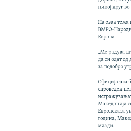
никој друг во
На оваа тема
ВМРО-Народна
Европа.
„Ме радува ш
да си одат од
за подобро ут
Официјални бр
спроведен по
истражувањата
Македонија се
Европската ун
година, Макед
млади.