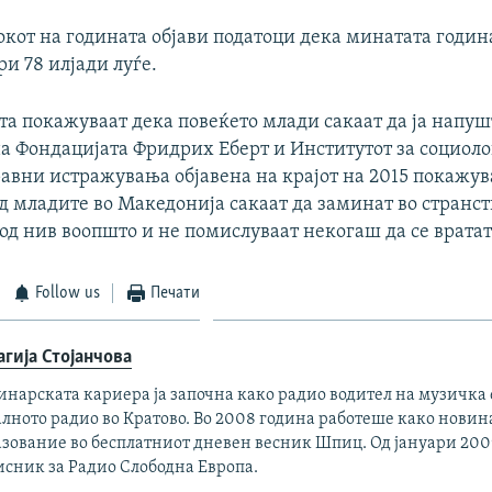
кот на годината објави податоци дека минатата година
ри 78 илјади луѓе.
а покажуваат дека повеќето млади сакаат да ја напуш
 на Фондацијата Фридрих Еберт и Институтот за социол
авни истражувања објавена на крајот на 2015 покажув
д младите во Македонија сакаат да заминат во странст
од нив воопшто и не помислуваат некогаш да се вратат
Follow us
Печати
агија Стојанчова
нарската кариера ја започна како радио водител на музичка 
лното радио во Кратово. Во 2008 година работеше како новина
азование во бесплатниот дневен весник Шпиц. Од јануари 200
исник за Радио Слободна Европа.