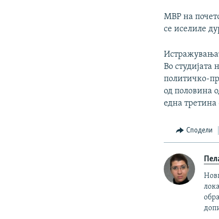
МВР на почето
се иселиле ду
Истражувањат
Во студијата
политичко-пр
од половина о
една третина 
Сподели
Пел
Нови
лока
обр
доп