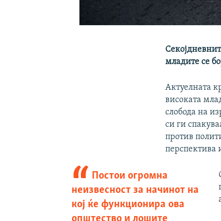
Секојдневнит
младите се бо
Актуелната кр
високата мла
слобода на из
си ги спакува
против полити
перспектива 
Постои огромна
неизвесност за начинот на
кој ќе функционира ова
општество и лошите