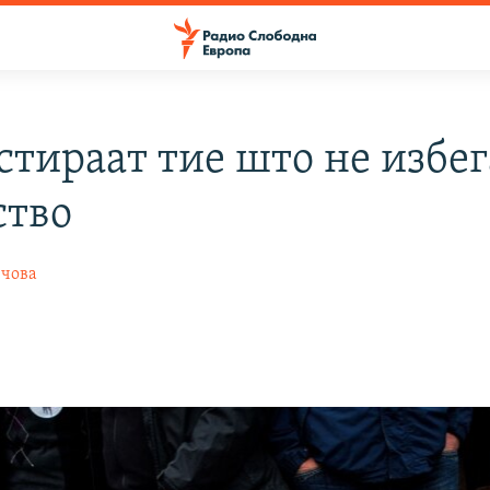
стираат тие што не избег
ство
нчова