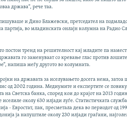
 оваа држава“, рече таа.
 пишуваше и Дино Блажевски, претседател на подмлад
 партија, во младинската онлајн колумна на Радио С
то постои тренд на решителност кај младите па намес
 државата го заменуваат со кревање глас против лошит
ре“, напиша меѓу другото во колумната.
ојки на државата за иселувањето досега нема, затоа ш
пис од 2002 година. Медиумите и експертите се повику
 на Светска банка, според кои до крајот на 2013 годин
 иселиле околу 630 илјади луѓе. Статистичката служба
ија - Евростат, пак, пресметала дека во периодот од 199
онија ја напуштиле околу 230 илјади граѓани, најголе