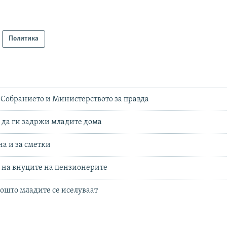
Политика
а, Собранието и Министерството за правда
да ги задржи младите дома
на и за сметки
 и на внуците на пензионерите
зошто младите се иселуваат