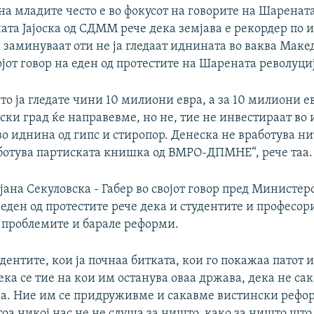
а младите често е во фокусот на говорите на Шарената
ата Јајоска од СДММ рече дека земјава е рекордер по 
 заминуваат оти не ја гледаат иднината во ваква Маке
војот говор на еден од протестите на Шарената револуци
то ја гледате чини 10 милиони евра, а за 10 милиони е
ски град ќе направевме, но не, тие не инвестираат во
о иднина од гипс и стиропор. Денеска не вработува ни
ботува партиската книшка од ВМРО-ДПМНЕ“, рече таа.
ана Секуловска - Габер во својот говор пред Министерс
еден од протестите рече дека и студентите и професор
 проблемите и барале реформи.
дентите, кои ја почнаа битката, кои го покажаа патот и
ка се тие на кои им останува оваа држава, дека не сак
ва. Ние им се придруживме и сакавме вистински рефо
тоа никој нас не не слуша за ништо, како за ништо што