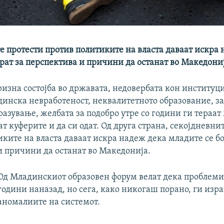
е протести против политиките на власта даваат искра
рат за перспектива и причини да останат во Македониј
изна состојба во државата, недовербата кон институц
динска невработеност, неквалитетното образование, з
разување, желбата за подобро утре со години ги тераат
ат куферите и да си одат. Од друга страна, секојдневни
ките на власта даваат искра надеж дека младите се бо
и причини да останат во Македонија.
Од Младинскиот образовен форум велат дека проблемит
години наназад, но сега, како никогаш порано, ги изра
аномалиите на системот.