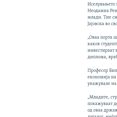
Иселувањето н
Неодамна Рен
млади. Тие си
Јајовска во с
„Оваа порта ш
каков студент
инвестираат в
диплома, вра
Професор Билј
економија на 
укажувале на
„Младите, сту
покажуваат де
од оваа држа
дијалог, меѓу