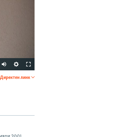
Директен линк
SHARE
ември 2001