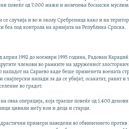
ени повеќе од 7.000 мажи и момчиња босански мусли
 се случија и во и околу Сребреница како и на територ
и беа под контрола на армијата на Република Српска.
д април 1992 до ноември 1995 година, Радован Караџиќ 
 другите членови во рамките на здружениот злосторнич
о нападот на Сараево каде беше применета воената стр
 снајперски напади за да се убијат, осакатат, ранат и
селение во градот.
 на оваа операција, која траеше повеќе од 1.400 денови
ници цивили меѓу кои и деца и старци.
 драстични примери наведени во обвинението против