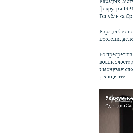
Караџиќ ,меѓу
февруари 1994
Република Срп
Караџиќ исто
прогони, депо
Во пресрет на
воени злосто
именуван спо
реакциите.
Од
Радио Сл