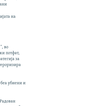
мани
ијата на
", во
ки потфат,
атегија за
 тероризира
 беа убиени и
 Радован