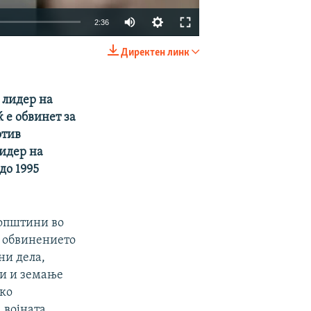
2:36
Директен линк
EMBED
SHARE
 лидер на
 е обвинет за
отив
лидер на
до 1995
 општини во
во обвинението
ни дела,
ли и земање
ко
 војната.