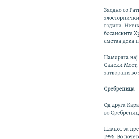
Заедно со Ра
злосторнички 
година. Нивн
босанските Хр
сметаа дека п
Намерата нај 
Сански Мост,
затворани во 
Сребреница
Од друга Кара
во Сребрениц
Планот за пр
1995. Во поче