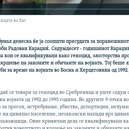
ицата во Хаг
унал денеска ќе ја соопшти пресудата за поранешниот
рби Радован Караџиќ. Седумдесет - годишниот Караџиќ
а кои се квалификувани како геноцид, злосторства пр
кршење на законите и обичаите на војната. Тој беше 
би за време на војната во Босна и Херцеговина од 1992 
џиќ се товари за геноцид во Сребреница и уште седум
на војната од 1992 до 1995 година. Во другите 9 точки 
а за прогон, истребување, убиства, депортации, нехума
 на цивилно население, незаконски напади врз циви
заложници. Овие кривични дела се квалификувани ка
ротив човештвото и кршење на законите и обичаите на