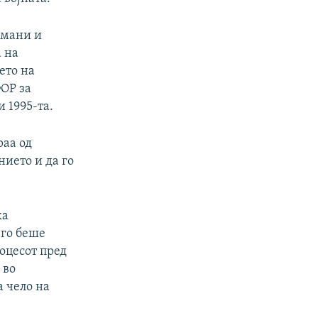
имани и
 на
ето на
ФОР за
 1995-та.
раа од
нието и да го
ка
его беше
роцесот пред
 во
а чело на