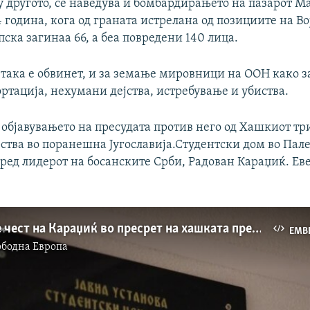
 другото, се наведува и бомбардирањето на пазарот М
 година, кога од граната истрелана од позициите на Во
ска загинаа 66, а беа повредени 140 лица.
 така е обвинет, и за земање мировници на ООН како 
ртација, нехумани дејства, истребување и убиства.
 објавувањето на пресудата против него од Хашкиот тр
рства во поранешна Југославија.Студентски дом во Пал
ред лидерот на босанските Срби, Радован Караџиќ. Еве
Укажување чест на Караџиќ во пресрет на хашката пресуда
EMB
ободна Eвропа