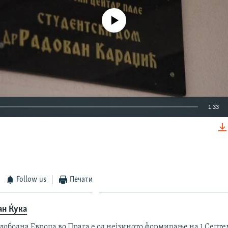
No media source currently available
1:33
EMBED
Follow us
Печати
ан Ќука
лободна Европа во Прага е од нејзиното формирање на 1 Септ