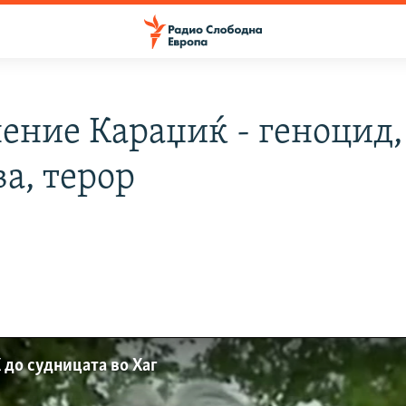
ение Караџиќ - геноцид,
а, терор
 до судницата во Хаг