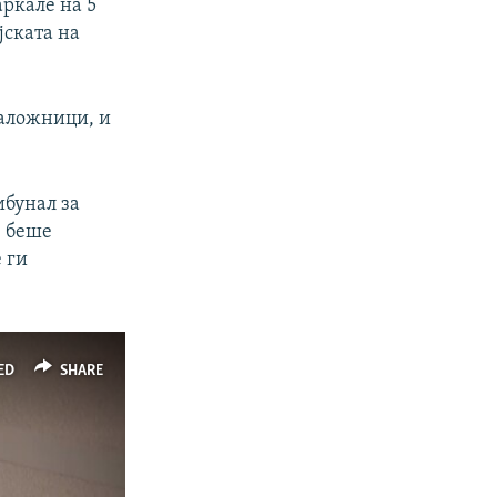
аркале на 5
јската на
заложници, и
ибунал за
е беше
 ги
ED
SHARE