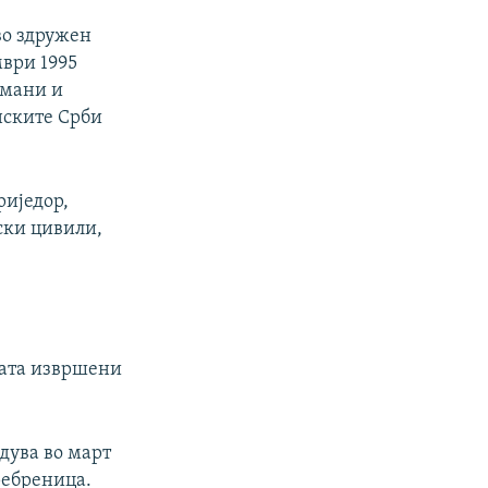
во здружен
мври 1995
имани и
нските Срби
риједор,
ски цивили,
твата извршени
дува во март
Сребреница.