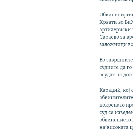
Обвиненијата
Хрвати во Би
артилериски 
Сараево за в
заложници во 
Во завршните
судиите да го
осудат на дож
Караџиќ, кој 
обвинителите
покренато пре
суд се изведе
обвинението н
највисоката ц