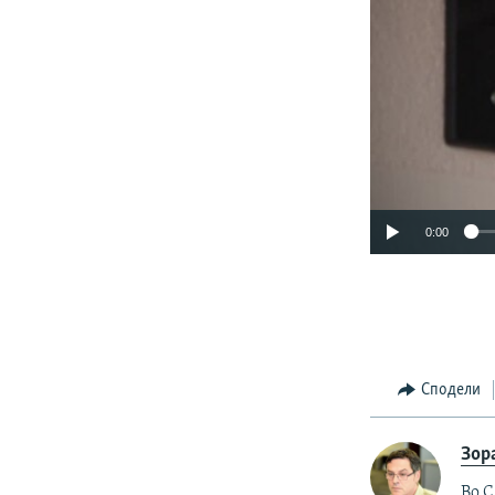
0:00
Сподели
Зор
Во С