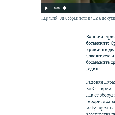
0:00
Караџиќ: Од Собранието на БИХ до судн
Хашкиот триб
босанските С
кривични дел
човештвото и 
босанските ср
година.
Радован Кара
БиХ за време 
пак се зборув
тероризирање
меѓународни 
злосторства п