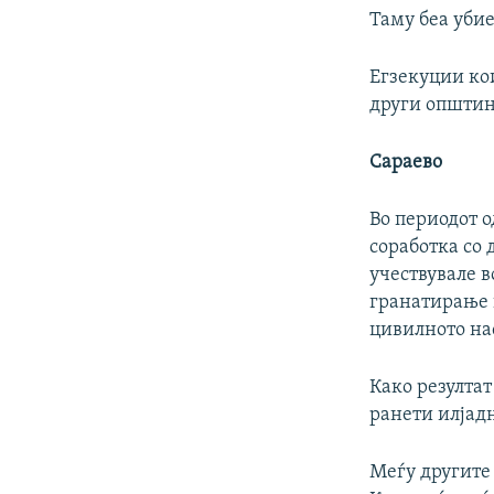
Таму беа уби
Егзекуции кои
други општин
Сараево
Во периодот о
соработка со
учествувале в
гранатирање и
цивилното на
Како резултат
ранети илјад
Меѓу другите