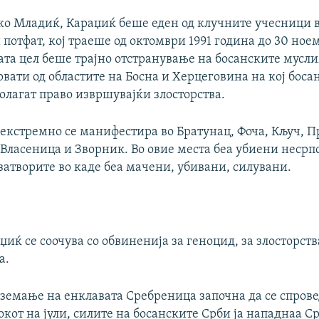
тко Младиќ, Караџиќ беше еден од клучните учесници 
потфат, кој траеше од октомври 1991 година до 30 ное
ата цел беше трајно отстранување на босанските мусл
вати од областите на Босна и Херцеговина на кој боса
олагат право извршувајќи злосторства.
екстремно се манифестира во Братунац, Фоча, Кључ, П
 Власеница и Зворник. Во овие места беа убиени несрп
затворите во каде беа мачени, убивани, силувани.
џиќ се соочува со обвиненија за геноцид, за злосторс
а.
еземање на енклавата Сребреница започна да се спрове
токот на јули, силите на босанските Срби ја нападнаа 