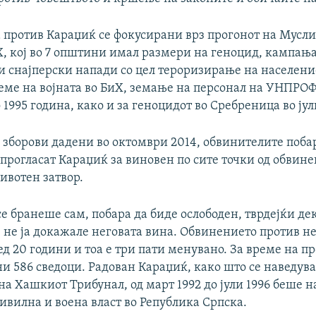
 против Караџиќ се фокусирани врз прогонот на Мусл
Х, кој во 7 општини имал размери на геноцид, кампања
и снајперски напади со цел тероризирање на населени
реме на војната во БиХ, земање на персонал на УНПРО
1995 година, како и за геноцидот во Сребреница во јули
 зборови дадени во октомври 2014, обвинителите поба
 прогласат Караџиќ за виновен по сите точки од обвине
ивотен затвор.
се бранеше сам, побара да биде ослободен, тврдејќи де
 не ја докажале неговата вина. Обвинението против н
д 20 години и тоа е три пати менувано. За време на п
ни 586 сведоци. Радован Караџиќ, како што се наведува
а Хашкиот Трибунал, од март 1992 до јули 1996 беше н
ивилна и воена власт во Република Српска.