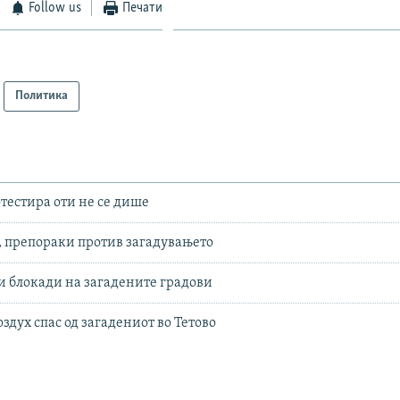
Follow us
Печати
Политика
отестира оти не се дише
 препораки против загадувањето
 блокади на загадените градови
здух спас од загадениот во Тетово