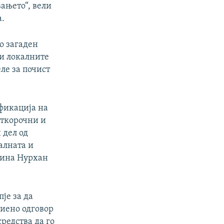
вањето“, вели
а.
о загаден
 и локалните
ле за почист
фикација на
аткорочни и
 дел од
алната и
дина Нурхан
пје за да
биено одговор
редства да го