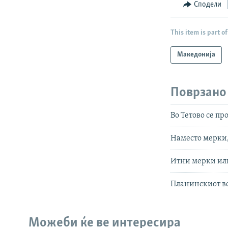
Сподели
This item is part of
Македонија
Поврзано
Во Тетово се пр
Наместо мерки,
Итни мерки или
Планинскиот во
Можеби ќе ве интересира