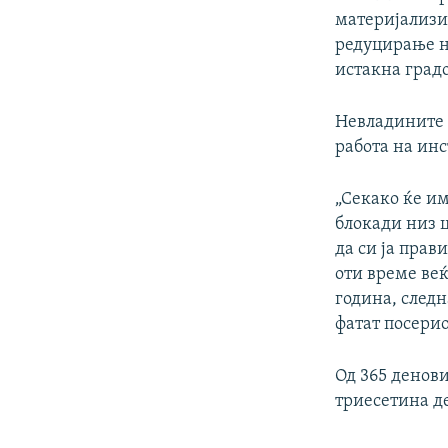
материјализир
редуцирање на
истакна град
Невладините 
работа на инс
„Секако ќе и
блокади низ 
да си ја прави
оти време веќ
година, следн
фатат посерио
Од 365 денови
триесетина д