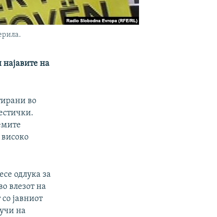
ерила.
и најавите на
тирани во
честички.
емите
о високо
есе одлука за
во влезот на
 со јавниот
лучи на