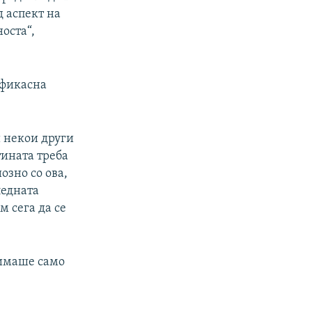
д аспект на
оста“,
ефикасна
и некои други
тината треба
иозно со ова,
ледната
м сега да се
 имаше само