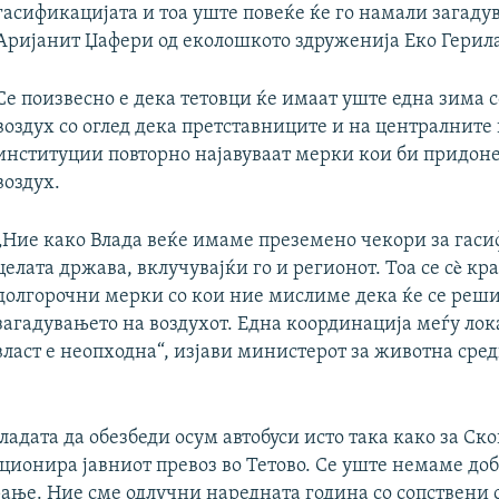
гасификацијата и тоа уште повеќе ќе го намали загаду
Аријанит Џафери од еколошкото здруженија Еко Герил
Се поизвесно е дека тетовци ќе имаат уште една зима с
воздух со оглед дека претставниците и на централните
институции повторно најавуваат мерки кои би придоне
воздух.
„Ние како Влада веќе имаме преземено чекори за гаси
целата држава, вклучувајќи го и регионот. Тоа се сè кр
долгорочни мерки со кои ние мислиме дека ќе се реши
загадувањето на воздухот. Една координација меѓу лок
власт е неопходна“, изјави министерот за животна сре
ладата да обезбеди осум автобуси исто така како за Ско
ционира јавниот превоз во Тетово. Се уште немаме до
ање. Ние сме одлучни наредната година со сопствени с