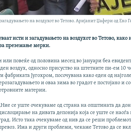
загадувањето на воздухот во Тетово. Аријанит Џафери од Еко Г
уваат исти и загадувањето на воздухот во Тетово, како 
за преземање мерки.
и или повеќе од половина месец во јануари беа евиден
аден воздух, односно присуство на штетните пи-ем 10 
и фабриката Југохром, посочувана како еден од најгол
ерозагадувањето и оваа зима во градот е постојано и с
 отровните материи.
„Ние се уште очекуваме од страна на општината да дон
дислоцирање на дивата депонија која се уште се наоѓа 
град. Исто така очекуваме од нив да се реши проблемот
превоз. Има и други проблеми, чекаме Тетово да се вк