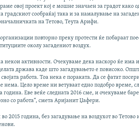
аме овој проект кој е мошне значаен за градот како о
 градскиот сообраќај така и за намалување на загаден
оначалничката на Тетово, Теута Арифи.
организации повторно преку протести ќе побараат по
титуциите околу загадениот воздух.
ма некои активности. Очекуваме дека наскоро ќе има 
целата држава каде што загадувањето е повисоко. Опш
 својата работа. Тоа нека е пораката. Да се фатат посер
е нема. Цело време ни ветуваат едно подобро време, с
а година. Еве веќе следната 2016 сме, и очекуваме баре
зно со работа“, смета Аријанит Џафери.
 во 2015 година, без загадување на воздухот во Тетово
енови.