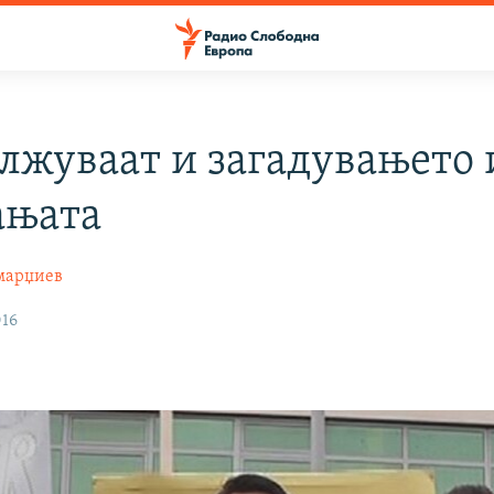
лжуваат и загадувањето 
ањата
марџиев
016