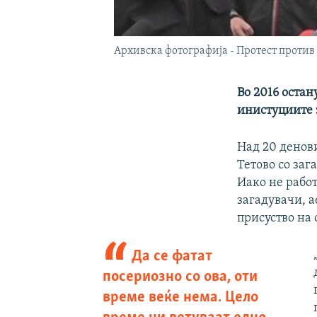
Архивска фотографија - Протест против 
Во 2016 остан
инистуциите 
Над 20 денов
Тетово со заг
Иако не работ
загадувачи, а
присуство на
Да се фатат
посериозно со ова, оти
време веќе нема. Цело