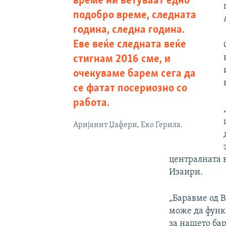
време ни ветуваат едно
подобро време, следната
година, следна година.
Еве веќе следната веќе
стигнам 2016 сме, и
очекуваме барем сега да
се фатат посериозно со
работа.
Аријанит Џафери, Еко Герила.
централната 
Изаири.
„Баравме од В
може да функ
за нашето бар