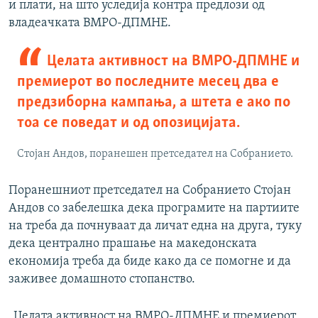
и плати, на што уследија контра предлози од
владеачката ВМРО-ДПМНЕ.
Целата активност на ВМРО-ДПМНЕ и
премиерот во последните месец два е
предзиборна кампања, а штета е ако по
тоа се поведaт и од опозицијата.
Стојан Андов, поранешен претседател на Собрaнието.
Поранешниот претседател на Собрaнието Стојан
Андов со забелешка дека програмите на партиите
на треба да почнуваат да личат една на друга, туку
дека централно прашање на македонската
економија треба да биде како да се помогне и да
заживее домашното стопанство.
„Целата активност на ВМРО-ДПМНЕ и премиерот