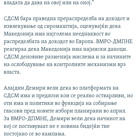
владата да дава на овој или на оној.“
СДСМ бара праведна прераспределба на доходот и
извлекување од сиромаштија, оценувајќи дека
Македонија има најголема нееднаквост во
распределбата на доходот во Европа. ВМРО-ДМПНЕ
реагираа дека Македонија има најниски даноци.
СДСМ деновиве разменија мислења и за начините
на ослободување на контролните механизми врз
власта.
Алајдин Демири вели дека во платформата на
СДСМ има и предлози кои се реално остварливи, но
оти има и политики во функција на собирање
гласови пред новите избори планирани во април.
За ВМРО-ДПМНЕ, Демири вели дека начинот на
кој се поставуваат не е новина бидејќи тие
постојано се во кампања.