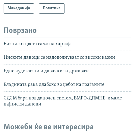
Македонија
Политика
Поврзано
Бизнисот цвета само на хартија
Ниските даноци се надополнуваат со високи казни
Едно чудо казни и давачки за државата
Владината рака длабоко во џебот на граѓаните
СДСМ бара нов даночен систем, ВМРО-ДПМНЕ: имаме
најниски даноци
Можеби ќе ве интересира