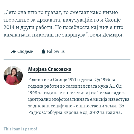
„Сето она што го прават, го сметаат како нивно
творештво за државата, вклучувајќи го и Скопје
2014 и други работи. Но посебноста кај нив е што
кампањата никогаш не завршува“, вели Демири.
Сподели
Follow us
Мирјана Спасовска
Родена е во Скопје 1971 година. Од 1996 та
година работи во телевизиската кука А1. Од
1998 та година е во телевизијата Телма каде за
централно информативната емисија известува
за дневни социјално - општествени теми. Во
Радио Слободна Европа е од 2002 та година.
This item is part of