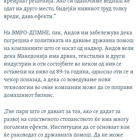
креираат решенија. Ако ги оданочиме веднаш ќе
одат на друго место, бидејќи нивниот труд толку
вреди, дава ефекти.“
На ВМРО-ДПМНЕ, пак, Андов им забележува дека
погрешна е политиката на давање државна помош
на компаниите што се носат од надвор. Андов вели
дека Македонија има дрвна, текстилна и други
индустрии и оти состојбите во некои од нив се
оставени на ниво од 89-та година, односно оти се и
чекор поназад, а дека со воведување нови
технологии во овие компании може да се поправи
домашниот бизнис.
„Тие пари што се даваат за тоа, ако се дадат за
развој на сопственото стопанството ќе има многу
поголеми ефекти. Институции да се основаат кои
ќе раководат со државната помош. Да не може