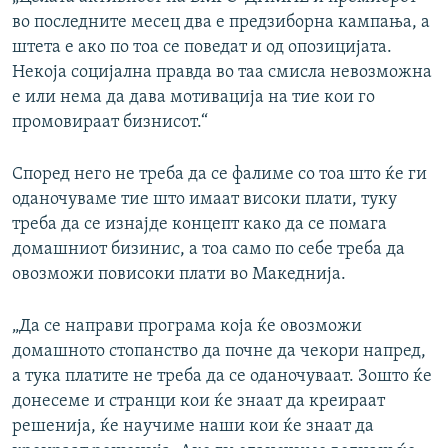
во последните месец два е предзиборна кампања, а
штета е ако по тоа се поведaт и од опозицијата.
Некоја социјална правдa во таа смисла невозможна
е или нема да дава мотивација на тие кои го
промовираат бизнисот.“
Според него не треба да се фалиме со тоа што ќе ги
оданочуваме тие што имаат високи плати, туку
треба да се изнајде концепт како да се помага
домашниот бизинис, a тоа само по себе треба да
овозможи повисоки плати во Македнија.
„Да се направи програма која ќе овозможи
домашното стопанство да почне да чекори напред,
а тука платите не треба да се оданочуваат. Зошто ќе
донесеме и странци кои ќе знаат да креираат
решенија, ќе научиме наши кои ќе знаат да