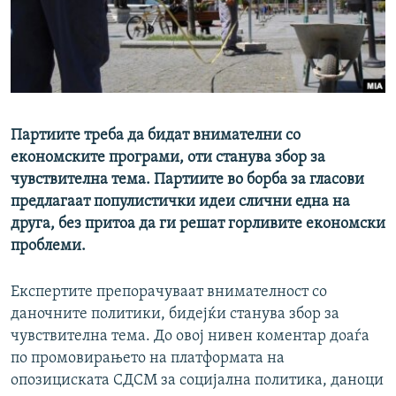
РСЕ веб страници
Партиите треба да бидат внимателни со
економските програми, оти станува збор за
чувствителна тема. Партиите во борба за гласови
предлагаат популистички идеи слични една на
друга, без притоа да ги решат горливите економски
проблеми.
Експертите препорачуваат внимателност со
даночните политики, бидејќи станува збор за
чувствителна тема. До овој нивен коментар доаѓа
по промовирањето на платформата на
опозициската СДСМ за социјална политика, даноци