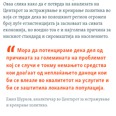
Оваа слика како да е потврда на анализата на
Центарот за истражување и креирање политика во
која се тврди дека во полошкиот регион огромен
број луѓе егзистенцијата ја засноваат на сивата
економија, но воедно тоа е и најголема причина за
нискиот стандард и сиромаштија на населението.
Мора да потенцираме дека дел од
причината за големината на проблемот
кој се случи е токму немањето средства
кои доаѓаат од неплаќањето даноци кои
би се влеале во квалитетот на услугите и
би се заштитила локалната популација.
Емил Шурков, аналитичар во Центарот за истражување
и креирање политика.