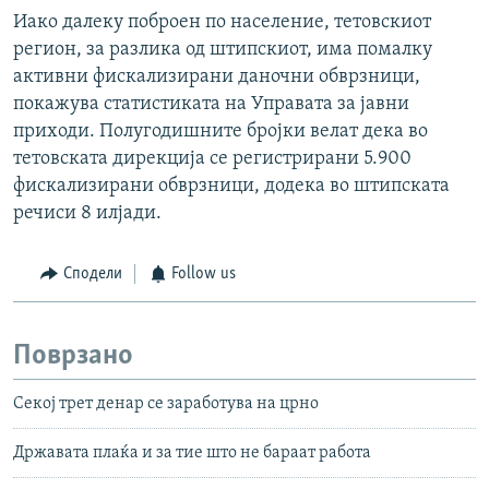
Иако далеку поброен по население, тетовскиот
регион, за разлика од штипскиот, има помалку
активни фискализирани даночни обврзници,
покажува статистиката на Управата за јавни
приходи. Полугодишните бројки велат дека во
тетовската дирекција се регистрирани 5.900
фискализирани обврзници, додека во штипската
речиси 8 илјади.
Сподели
Follow us
Поврзано
Секој трет денар се заработува на црно
Државата плаќа и за тие што не бараат работа