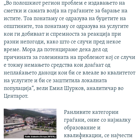
„Во полошкиот регион проблем е издавањето на
сметки и самата волја на граѓаните за барање на
истите. Тоа понатаму се одразува на буџетите на
општините, тоа понатаму се одразува на услугите
кои ги добиваат и спремноста за реакција при
разни непогоди, како што се случи пред некое
време. Мора да потенцираме дека дел од
причината за големината на проблемот кој се случи
е токму немањето средства кои доаѓаат од
неплаќањето даноци кои би се влеале во квалитетот
на услугите и би се заштитила локалната
популација“, вели Емил Шурков, аналитичар во
Центарот.
Ранливите категории
граѓани, оние со најмалку
образование и
квалификации, се најчести