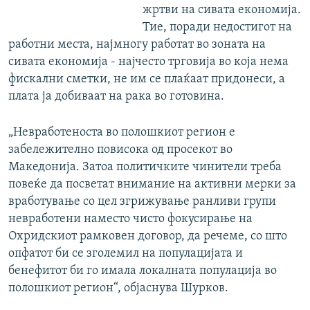
жртви на сивата економија.
Тие, поради недостигот на
работни места, најмногу работат во зоната на
сивата економија - најчесто трговија во која нема
фискални сметки, не им се плаќаат придонеси, а
плата ја добиваат на рака во готовина.
„Невработеноста во полошкиот регион е
забележително повисока од просекот во
Македонија. Затоа политичките чинители треба
повеќе да посветат внимание на активни мерки за
вработување со цел згрижување ранливи групи
невработени наместо чисто фокусирање на
Охридскиот рамковен договор, да речеме, со што
опфатот би се зголемил на популацијата и
бенефитот би го имала локалната популација во
полошкиот регион“, објаснува Шурков.