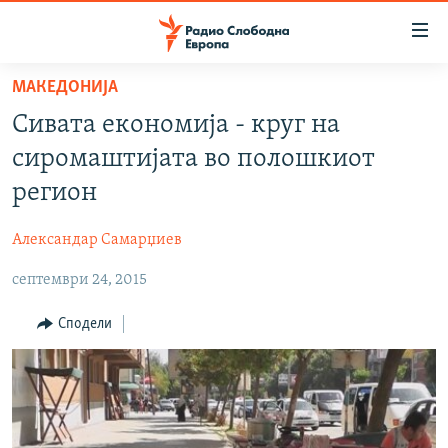
Достапни
линкови
Оди
МАКЕДОНИЈА
на
МАКЕДОНИЈА
Сивата економија - круг на
содржината
СВЕТ
Оди
сиромаштијата во полошкиот
ВИЗУЕЛНО
на
регион
главната
ВЕСТИ
навигација
Александар Самарџиев
ШТО ТРЕБА ДА ЗНАЕТЕ
Премини
на
септември 24, 2015
ПРИЈАВИ СЕ ЗА ЊУЗЛЕТЕР
пребарување
ПОДКАСТ ЗОШТО?
Сподели
СЛЕДЕТЕ НЕ