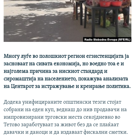
РСЕ веб страници
Многу луѓе во полошкиот регион егзистенцијата ја
засноваат на сивата економија, но воедно тоа е и
најголема причина за нискиот стандард и
сиромаштија на населението, покажува анализата
на Центарот за истражување и креирање политика.
Додека унифицираните општински тезги стојат
собрани на еден куп, веднаш до нив продавачи на
импровизирани трговски места секојдневно во
Тетово заработуваат за живот без да се плаќаат
давачки и даноци и да издаваат фискални сметки.