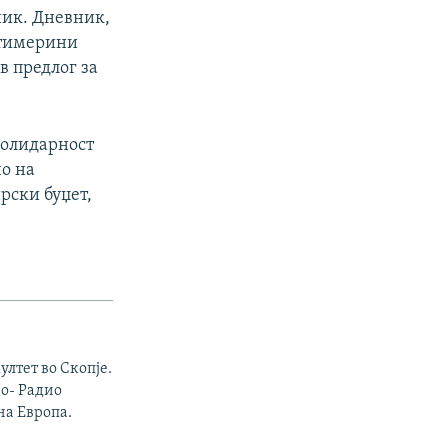
ник. Дневник,
атимерини
в предлог за
солидарност
но на
рски буџет,
ултет во Скопје.
о- Радио
на Европа.