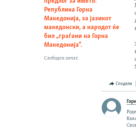
предлог за името:
Република Горна
Македонија, за јазикот
македонски, а народот ќе
бил „граѓани на Горна
Македонија“.
Слободен печат.
Сподели
Гор
Роде
Как
Скоп