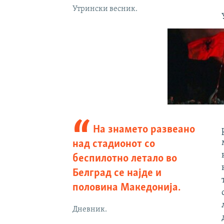
Утрински весник.
На знамето развеано
над стадионот со
беспилотно летало во
Белград се најде и
половина Македонија.
Дневник.