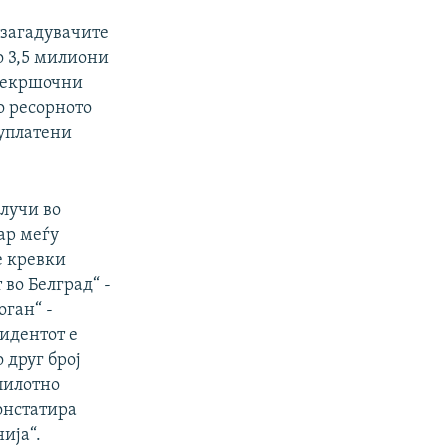
 загадувачите
о 3,5 милиони
прекршочни
о ресорното
 уплатени
случи во
ар меѓу
е кревки
во Белград“ -
оган“ -
идентот е
 друг број
спилотно
констатира
ија“.