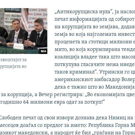
„Антикорупциска нула“, ја насло
печат информацијата од собирот
на корупцијата во земјава, додав
земја во која најголемата инвест
проценета на стотици милиони е
мито, во која корумпирана тенд
коалиција владее така што масов
звештајот за
поткупува гласачите нема ниеде
рупцијата во
таков криминал“. Утрински го 
американскиот амбасадор Волерс
дека е тажно што во Македонија
 за корупција, а Вечер регистрира: „Во економијата цве
 годишно 64 милиони евра одат за поткуп!“
Слободен печат од свои извори дознава дека Нимиц на 
месецов доаѓал со предлог за името: Република Горна М
јазикот македонски, а народот ќе бил „граѓани на Горн