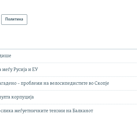
Политика
 дише
 меѓу Русија и ЕУ
агадено – проблеми на велосипедистите во Скопје
нулта корпуција
еслика меѓуетничките тензии на Балканот