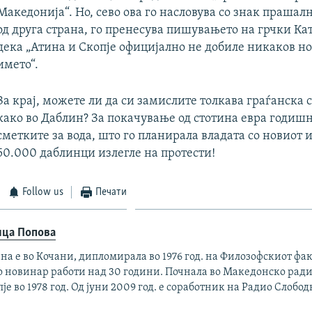
Македонија“. Но, сево ова го насловува со знак прашал
од друга страна, го пренесува пишувањето на грчки К
дека „Атина и Скопје официјално не добиле никаков но
името“.
За крај, можете ли да си замислите толкава граѓанска 
како во Даблин? За покачување од стотина евра годиш
сметките за вода, што го планирала владата со новиот и
50.000 даблинци излегле на протести!
Follow us
Печати
ица Попова
на е во Кочани, дипломирала во 1976 год. на Филозофскиот фак
о новинар работи над 30 години. Почнала во Македонско ради
је во 1978 год. Од јуни 2009 год. е соработник на Радио Слобод