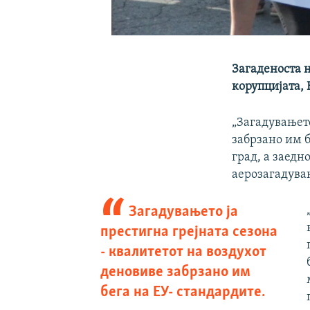
Загаденоста н
корупцијата, 
„Загадувањето
забрзано им б
град, а заедн
аерозагадувањ
Загадувањето ја
престигна грејната сезона
- квалитетот на воздухот
деновиве забрзано им
бега на ЕУ- стандардите.