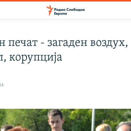
 печат - загаден воздух,
л, корупција
14