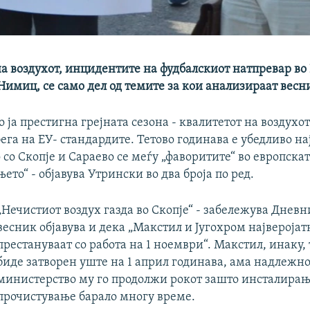
а воздухот, инцидентите на фудбалскиот натпревар во
Нимиц, се само дел од темите за кои анализираат весн
 ја престигна грејната сезона - квалитетот на воздухо
ега на ЕУ- стандардите. Тетово годинава е убедливо на
о со Скопје и Сараево се меѓу „фаворитите“ во европска
ето“ - објавува Утрински во два броја по ред.
„Нечистиот воздух газда во Скопје“ - забележува Дневн
весник објавува и дека „Макстил и Југохром најверојат
престануваат со работа на 1 ноември“. Макстил, инаку,
биде затворен уште на 1 април годинава, ама надлежн
министерство му го продолжи рокот зашто инсталирањ
прочистување барало многу време.