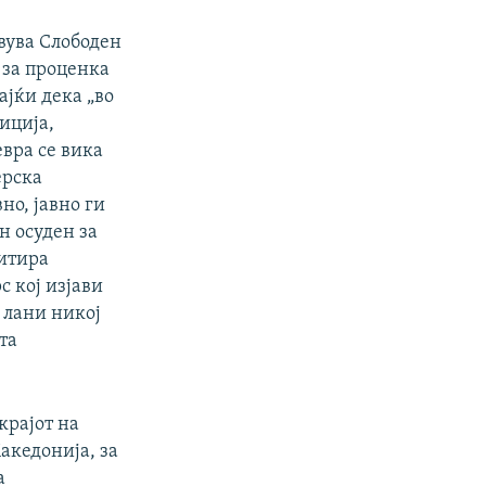
вува Слободен
 за проценка
ајќи дека „во
иција,
вра се вика
ерска
но, јавно ги
н осуден за
цитира
 кој изјави
 лани никој
та
крајот на
акедонија, за
а