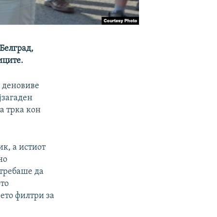
 Белград,
иците.
т деновиве
јзагаден
та трка кон
ик, а истиот
но
 требаше да
ото
ето филтри за