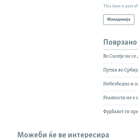
This item is part of
Македонија
Поврзано
Во Скопје не се
Путин во Србија
Небезбедно и з
Реалноста не е 
Фудбалот ги пр
Можеби ќе ве интересира