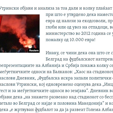
Утрински објави и анализа за тоа дали и колку плаќаат
при што е утврдено дека намест
евра од налози за екодозволи, 
глоби или од увоз на отпадоци, в
министерство во 2012 година се
помалку од 10.000 евра!
Инаку, се чини дека она што се 
Белград на фудбалскиот натпрев
репрезентациите на Албанија и Србија покажа колку с
меѓуетничките односи на Балканов: „Хаос на стадионот 
наслови Дневник, „Фудбалска искра запали политички 
наслови Утрински, кој едновремено оценува дека „Инц
тест и за меѓуетничките односи во земјава“. Дневник во
објави дека „на знамето развеано над стадионот со бе
летало во Белград се најде и половина Македонија“ и 
дека „е жртвуван фудбалот за да ја развеат Голема Албан