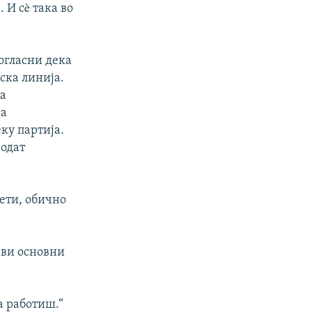
 И сè така во
огласни дека
ска линија.
на
за
ку партија.
 одат
тети, обично
рви основни
а работиш.“