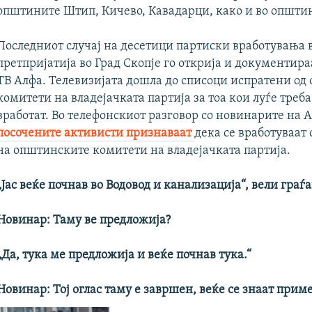
општините Штип, Кичево, Кавадарци, како и во општи
Последниот случај на десетици партиски вработувања в
претпријатија во Град Скопје го открија и документира
ТВ Алфа. Телевизијата дошла до списоци испратени од
комитети на владејачката партија за тоа кои луѓе треба
вработат. Во телефонскиот разговор со новинарите на А
посочените активисти признаваат
дека се вработуваат
на општинските комитети на владејачката партија.
„Јас веќе почнав во Водовод и канализација“, вели граѓ
Новинар: Таму ве предложија?
„Да, тука ме предложија и веќе почнав тука.“
Новинар: Тој оглас таму е завршен, веќе се знаат прим