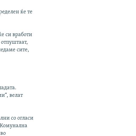
ределен ќе те
 ќе си вработи
и отпуштаат,
ледаме сите,
ладата.
и“, велат
лни со огласи
. Комунална
 во