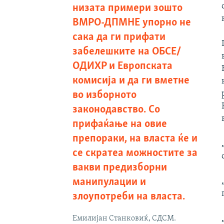
низата примери зошто
ВМРО-ДПМНЕ упорно не
сака да ги прифати
забелешките на ОБСЕ/
ОДИХР и Европската
комисија и да ги вметне
во изборното
законодавство. Со
прифаќање на овие
препораки, на власта ќе и
се скратеа можностите за
вакви предизборни
манипулации и
злоупотреби на власта.
Емилијан Станковиќ, СДСМ.