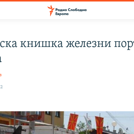
ска книшка железни пор
а
в
12