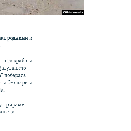
аат роднини и
.
 и го вработи
бјавувањето
а“ побарала
 и без пари и
ја.
лустрираме
вање во