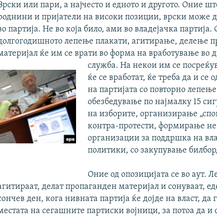
Врски или пари, а најчесто и едното и другото. Оние ш
роднини и пријатели на високи позиции, врски може д
во партија. Не во која било, ами во владејачка партија.
долгогодишното лепење плакати, агитирање, делење 
материјал ќе им се врати во форма на вработување во 
служба. На некои им се посреќув
ќе се вработат, ќе треба да и се
на партијата со повторно лепење
обезбедување по најмалку 15 си
на изборите, организирање „сп
контра-протести, формирање н
организации за поддршка на вл
политики, со закупување билборд
Оние од опозицијата се во аут. Л
агитираат, делат пропаганден материјал и сонуваат, ед
сончев ден, кога нивната партија ќе дојде на власт, да 
местата на сегашните партиски војници, за потоа да и 