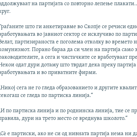
оддолжуваат на партијата со повторно лепење плакати...
круг.
Граѓаните што ги анкетиравме во Скопје се речиси едн
вработувањата во јавниот сектор се исклучиво по парти
Велат, партизираноста е поголема отколку во времето 
комунизмот. Порано бараа да си член на партија само 
раководителите, а сега и чистачките се вработуваат пре
Некои одат дури дотаму што тврдат дека преку партија
вработувањата и во приватните фирми.
„Никој сега не го гледа образованието и другите квали
секогаш се гледа по партиска линија.“
„И по партиска линија и по роднинска линија, тие се п
правила, дури на трето место се вреднува школото.“
„Сè е партиски, ако не си од нивната партија нема ни д