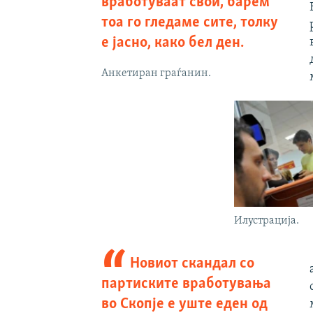
вработуваат свои, барем
тоа го гледаме сите, толку
е јасно, како бел ден.
Анкетиран граѓанин.
Илустрација.
Новиот скандал со
партиските вработувања
во Скопје е уште еден од