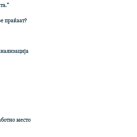
та.“
ве праќаат?
анализација
аботно место