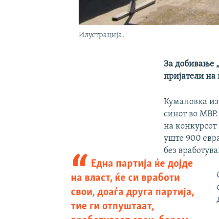
Илустрација.
За добивање 
пријатели на 
Кумановка изм
синот во МВР.
на конкурсот
уште 900 евр
без вработува
Една партија ќе дојде
на власт, ќе си вработи
свои, доаѓа друга партија,
тие ги отпуштаат,