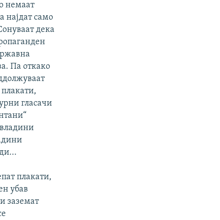
то немаат
а најдат само
 Сонуваат дека
пропаганден
државна
а. Па откако
 оддолжуваат
 плакати,
гурни гласачи
онтани“
евладини
адини
и...
епат плакати,
ен убав
ги заземат
се