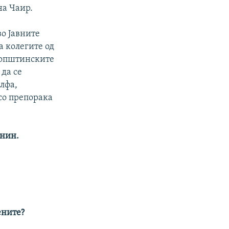
на Чаир.
о Јавните
а колегите од
 општинските
 да се
лфа,
 со препорака
анин.
ените?