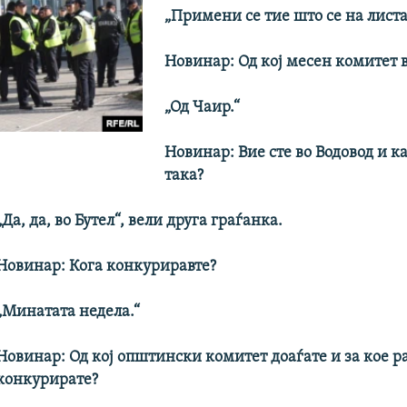
„Примени се тие што се на листа
Новинар: Од кој месен комитет 
„Од Чаир.“
Новинар: Вие сте во Водовод и к
така?
„Да, да, во Бутел“, вели друга граѓанка.
Новинар: Кога конкуриравте?
„Минатата недела.“
Новинар: Од кој општински комитет доаѓате и за кое р
конкурирате?