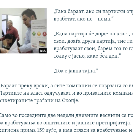
„Така бараат, ако си партиски оп
вработат, ако не – нема.“
„Една партија ќе дојде на власт,
свои, доаѓа друга партија, тие г
вработуваат свои, барем тоа го г
толку е јасно, како бел ден.“
„Тоа е јавна тајна.“
„Бараат преку врски, а сите компании се поврзани со в
Партиите на власт одлучуваат и во приватните компани
анкетираните граѓани на Скопје.
Само во последните две недели дневните весници се по
за вработувања во општините и јавните претпријатија
хигиена прима 159 луѓе, а има огласи за вработување и