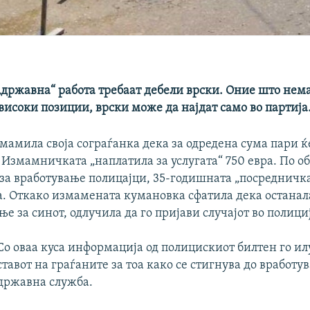
„државна“ работа требаат дебели врски. Оние што нем
високи позиции, врски може да најдат само во партија
амила своја сограѓанка дека за одредена сума пари ќе
 Измамничката „наплатила за услугата“ 750 евра. По о
 за вработување полицајци, 35-годишната „посредничк
а. Откако измамената кумановка сфатила дека останала
ње за синот, одлучила да го пријави случајот во полици
Со оваа куса информација од полицискиот билтен го и
ставот на граѓаните за тоа како се стигнува до вработу
државна служба.