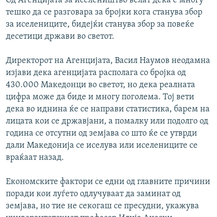
Од Агенцијата за иселеништво велат дека е многу
тешко да се разговара за бројки кога станува збор
за иселениците, бидејќи станува збор за повеќе
десетици држави во светот.
Директорот на Агенцијата, Васил Наумов неодамна
изјави дека агенцијата располага со бројка од
430.000 Македонци во светот, но дека реалната
цифра може да биде и многу поголема. Тој вети
дека во иднина ќе се направи статистика, барем на
лицата кои се државјани, а помалку или подолго од
година се отсутни од земјава со што ќе се утврди
дали Македонија се иселува или иселениците се
враќаат назад.
Економските фактори се едни од главните причини
поради кои луѓето одлучуваат да заминат од
земјава, но тие не секогаш се пресудни, укажува