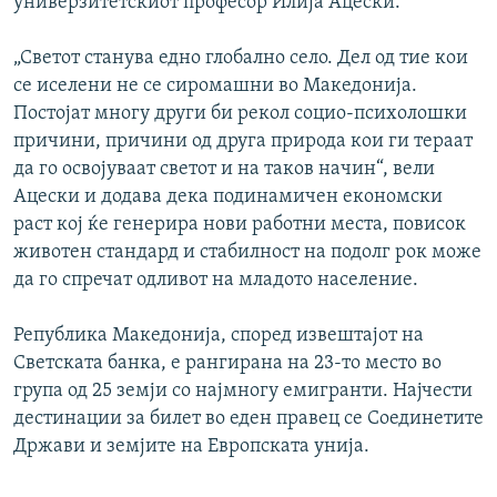
универзитетскиот професор Илија Ацески.
„Светот станува едно глобално село. Дел од тие кои
се иселени не се сиромашни во Македонија.
Постојат многу други би рекол социо-психолошки
причини, причини од друга природа кои ги тераат
да го освојуваат светот и на таков начин“, вели
Ацески и додава дека подинамичен економски
раст кој ќе генерира нови работни места, повисок
животен стандард и стабилност на подолг рок може
да го спречат одливот на младото население.
Република Македонија, според извештајот на
Светската банка, е рангирана на 23-то место во
група од 25 земји со најмногу емигранти. Најчести
дестинации за билет во еден правец се Соединетите
Држави и земјите на Европската унија.