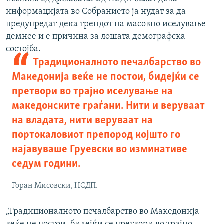
информацијата во Собранието ја нудат за да
предупредат дека трендот на масовно иселување
демнее и е причина за лошата демографска
состојба.
Традиционалното печалбарство во
Македонија веќе не постои, бидејќи се
претвори во трајно иселување на
македонските граѓани. Нити и веруваат
на владата, нити веруваат на
портокаловиот препород којшто го
најавуваше Груевски во изминативе
седум години.
Горан Мисовски, НСДП.
„Традиционалното печалбарство во Македонија