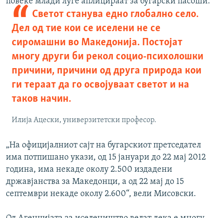
повеќе млади луѓе аплицираат за бугарски пасоши.
Светот станува едно глобално село.
Дел од тие кои се иселени не се
сиромашни во Македонија. Постојат
многу други би рекол социо-психолошки
причини, причини од друга природа кои
ги тераат да го освојуваат светот и на
таков начин.
Илија Ацески, универзитетски професор.
„На официјалниот сајт на бугарскиот претседател
има потпишано укази, од 15 јануари до 22 мај 2012
година, има некаде околу 2.500 издадени
државјанства за Македонци, а од 22 мај до 15
септември некаде околу 2.600“, вели Мисовски.