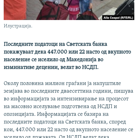
РСЕ веб страници
Илустрација.
Последните податоци на Светската банка
покажуваат дека 447.000 или 22 насто од вкупното
население се иселило од Македонија во
изминативе децении, велат во НСДП.
Околу половина милион граѓани ја напуштиле
земјава во последните дваесеттина години, пишува
во информацијата за интензивирање на процесот
на масовно иселување подготвена од НСДП и
опозицијата. Информацијата се базира на
последните податоци на Светската банка, според
кои, 447.000 или 22 насто од вкупното население се
иселило од државата. Од НСДП велат дека