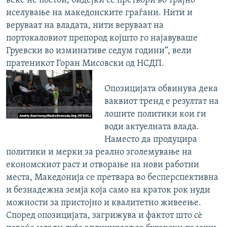
веќе не постои, бидејќи се претвори во трајно
иселување на македонските граѓани. Нити и
веруваат на владата, нити веруваат на
портокаловиот препород којшто го најавуваше
Груевски во изминативе седум години“, вели
пратеникот Горан Мисовски од НСДП.
Опозицијата обвинува дека
ваквиот тренд е резултат на
лошите политики кои ги
води актуелната влада.
Наместо да продуцира
политики и мерки за реално зголемување на
економскиот раст и отворање на нови работни
места, Македонија се претвара во бесперспективна
и безнадежна земја која само на краток рок нуди
можности за пристојно и квалитетно живеење.
Според опозицијата, загрижува и фактот што сè